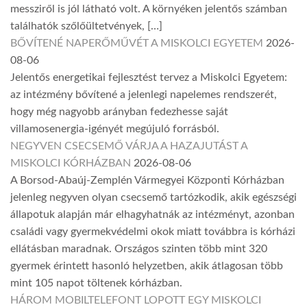
messziről is jól látható volt. A környéken jelentős számban
találhatók szőlőültetvények, […]
BŐVÍTENÉ NAPERŐMŰVÉT A MISKOLCI EGYETEM
2026-
08-06
Jelentős energetikai fejlesztést tervez a Miskolci Egyetem:
az intézmény bővítené a jelenlegi napelemes rendszerét,
hogy még nagyobb arányban fedezhesse saját
villamosenergia-igényét megújuló forrásból.
NEGYVEN CSECSEMŐ VÁRJA A HAZAJUTÁST A
MISKOLCI KÓRHÁZBAN
2026-08-06
A Borsod-Abaúj-Zemplén Vármegyei Központi Kórházban
jelenleg negyven olyan csecsemő tartózkodik, akik egészségi
állapotuk alapján már elhagyhatnák az intézményt, azonban
családi vagy gyermekvédelmi okok miatt továbbra is kórházi
ellátásban maradnak. Országos szinten több mint 320
gyermek érintett hasonló helyzetben, akik átlagosan több
mint 105 napot töltenek kórházban.
HÁROM MOBILTELEFONT LOPOTT EGY MISKOLCI