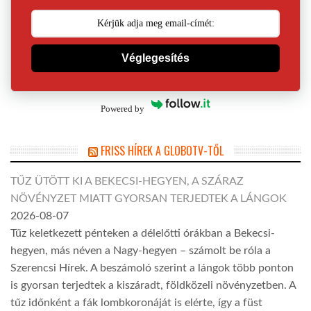
Véglegesítés
Powered by
FRISS HÍREK A GLOBOTV-TŐL
TŰZ ÜTÖTT KI A BEKECSI-HEGYEN, A SZÁRAZ
NÖVÉNYZET MIATT GYORSAN TERJEDTEK A LÁNGOK
2026-08-07
Tűz keletkezett pénteken a délelőtti órákban a Bekecsi-
hegyen, más néven a Nagy-hegyen – számolt be róla a
Szerencsi Hírek. A beszámoló szerint a lángok több ponton
is gyorsan terjedtek a kiszáradt, földközeli növényzetben. A
tűz időnként a fák lombkoronáját is elérte, így a füst