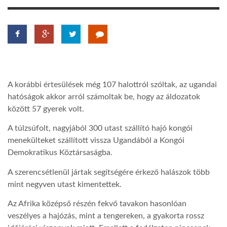
TROPICALMAGAZIN
GLOBOTV
A korábbi értesülések még 107 halottról szóltak, az ugandai
AFRIKA TUDÁSTÁR
hatóságok akkor arról számoltak be, hogy az áldozatok
között 57 gyerek volt.
A NAP SZÉPE
A túlzsúfolt, nagyjából 300 utast szállító hajó kongói
menekülteket szállított vissza Ugandából a Kongói
LINKTR.EE
Demokratikus Köztársaságba.
A szerencsétlenül jártak segítségére érkező halászok több
GLOBOZSARU
mint negyven utast kimentettek.
Az Afrika középső részén fekvő tavakon hasonlóan
veszélyes a hajózás, mint a tengereken, a gyakorta rossz
DOBRAVERO.HU