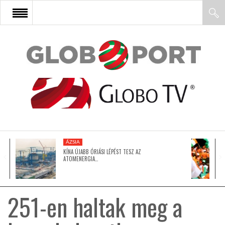
FŐOLDAL
AFRIKA
EURÓPA
ÁZSIA
ÁZSIA
KÍNA ÚJABB ÓRIÁSI LÉPÉST TESZ AZ
ATOMENERGIA…
ÉSZAK-AMERIKA
251-en haltak meg a
LATIN-AMERIKA