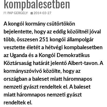
kompbalesetben
KÖZEL-KELET
PAP GERGELY
2014-03-27
A kongói kormány csütörtökön
AUSZTRÁLIA
bejelentette, hogy az eddig közöltnél jóval
több, összesen 251 kongói állampolgár
A VILÁG ITTHON
vesztette életét a hétvégi kompbalesetben
az Uganda és a Kongói Demokratikus
MÉDIA
Köztársaság határát jelentő Albert-tavon. A
kormányszóvivő közölte, hogy az
országban a baleset miatt háromnapos
nemzeti gyászt rendeltek el. A baleset
GLOBOTV BP
miatt háromnapos nemzeti gyászt
HÍR3D
rendeltek el.