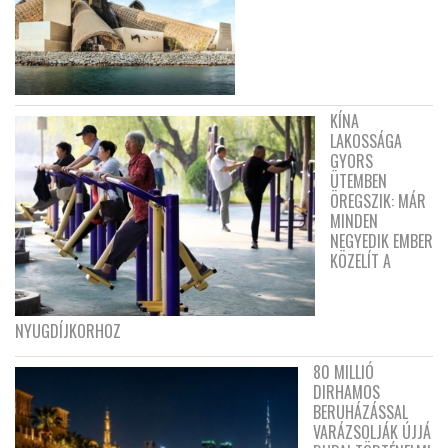
KÍNA
LAKOSSÁGA
GYORS
ÜTEMBEN
ÖREGSZIK: MÁR
MINDEN
NEGYEDIK EMBER
KÖZELÍT A
NYUGDÍJKORHOZ
80 MILLIÓ
DIRHAMOS
BERUHÁZÁSSAL
VARÁZSOLJÁK ÚJJÁ