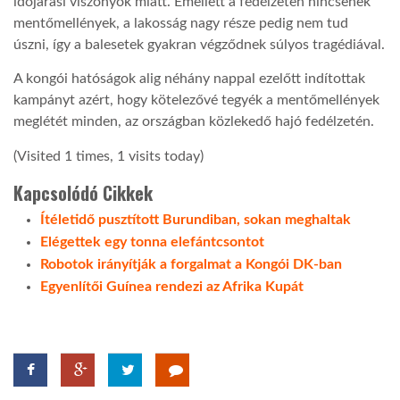
időjárási viszonyok miatt. Emellett a fedélzeten nincsenek
mentőmellények, a lakosság nagy része pedig nem tud
LATIMO.HU
úszni, így a balesetek gyakran végződnek súlyos tragédiával.
A kongói hatóságok alig néhány nappal ezelőtt indítottak
GLOBOBOOK
kampányt azért, hogy kötelezővé tegyék a mentőmellények
meglétét minden, az országban közlekedő hajó fedélzetén.
(Visited 1 times, 1 visits today)
Kapcsolódó Cikkek
Ítéletidő pusztított Burundiban, sokan meghaltak
Elégettek egy tonna elefántcsontot
Robotok irányítják a forgalmat a Kongói DK-ban
Egyenlítői Guínea rendezi az Afrika Kupát