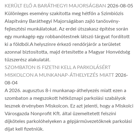
KERÜLT ELŐ A BARÁTHEGYI MAJORSÁGBAN
2026-08-05
Különleges esemény szakította meg hétfőn a Szimbiózis
Alapítvány Baráthegyi Majorságában zajló tanösvény-
fejlesztési munkálatokat. Az erdei útszakasz építése során
egy munkagép egy robbanótestnek látszó tárgyat fordított
ki a földből.A helyszínre érkező rendőrjárőr a területet
azonnal biztosította, majd értesítette a Magyar Honvédség
tűzszerész alakulatát.
SZOMBATON IS FIZETNI KELL A PARKOLÁSÉRT
MISKOLCON A MUNKANAP-ÁTHELYEZÉS MIATT
2026-
08-04
A 2026. augusztus 8-i munkanap-áthelyezés miatt ezen a
szombaton a megszokott hétköznapi parkolási szabályok
lesznek érvényben Miskolcon. Ez azt jelenti, hogy a Miskolci
Városgazda Nonprofit Kft. által üzemeltetett felszíni
díjköteles parkolóhelyeken a gépjárművezetőknek parkolási
díjat kell fizetniük.