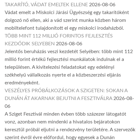
TAKARÍTÓ, VÁDAT EMELTEK ELLENE
2026-08-06
Vádat emelt a Miskolci Járási Ügyészség egy takarítóként
dolgozó nő ellen, aki a vád szerint munka közben három
mobiltelefont tulajdonított el egy miskolci irodaházból.
TÖBB MINT 112 MILLIÓ FORINTOS FEJLESZTÉS
KEZDŐDIK SELYEBEN
2026-08-06
Jelentős beruházás veszi kezdetét Selyében: több mint 112
millió forint értékű fejlesztési munkálatok indulnak el a
településen. A kivitelezési feladatokat egy edelényi
székhelyű vállalkozás nyerte el a közbeszerzési eljárás
eredményeként.
VESZÉLYES PRÓBÁLKOZÁSOK A SZIGETEN: SOKAN A
DUNÁN ÁT AKARNAK BEJUTNI A FESZTIVÁLRA
2026-08-
06
A Sziget Fesztivál minden évben több százezer látogatót
vonz, azonban nem mindenki a hivatalos bejáratokon
keresztül próbál eljutni a rendezvény területére. A szervezők
szerint évről évre előfordul, hogy egyesek a Dunán