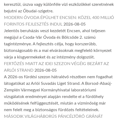
keresztül, úszva vagy különféle vízi eszközökkel szeretnének
bejutni az Óbudai-szigetre.
MODERN ÓVODA ÉPÜLHET ENCSEN: KÖZEL 400 MILLIÓ
FORINTOS FEJLESZTÉS INDUL
2026-08-05
Jelentős beruházás veszi kezdetét Encsen, ahol teljesen
megújul a Csoda-Vár Óvoda és Bölcsőde 2. számú
tagintézménye. A fejlesztés célja, hogy korszerűbb,
biztonságosabb és a mai elvárásoknak megfelelő környezet
várja a kisgyermekeket és az intézmény dolgozóit.
FERTŐZÉS MIATT AZ IDEI SZEZON VÉGÉIG BEZÁRT AZ
ARLÓI STRAND
2026-08-05
A 2026-os fürdési szezon hátralévő részében nem fogadhat
látogatókat az Arlói Suvadás Liget Strand. A Borsod-Abaúj-
Zemplén Vármegyei Kormányhivatal laboratóriumi
vizsgálatok eredményei alapján rendelte el a fürdőhely
működésének felfüggesztését, miután a vízminőség már
nem felelt meg a biztonságos fürdőzés feltételeinek.
MÁSODIK VILÁGHÁBORÚS PÁNCÉLTÖRŐ GRÁNÁT