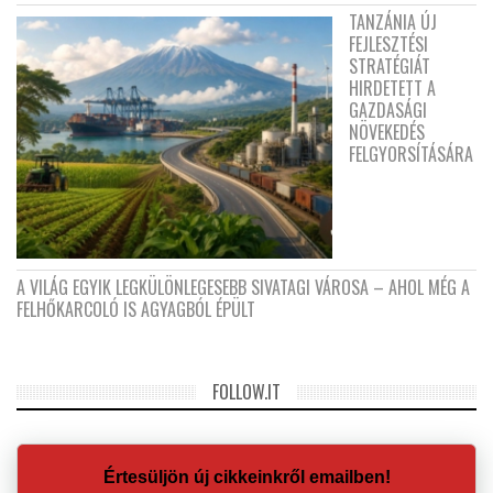
TANZÁNIA ÚJ
FEJLESZTÉSI
STRATÉGIÁT
HIRDETETT A
GAZDASÁGI
NÖVEKEDÉS
FELGYORSÍTÁSÁRA
A VILÁG EGYIK LEGKÜLÖNLEGESEBB SIVATAGI VÁROSA – AHOL MÉG A
FELHŐKARCOLÓ IS AGYAGBÓL ÉPÜLT
FOLLOW.IT
Értesüljön új cikkeinkről emailben!