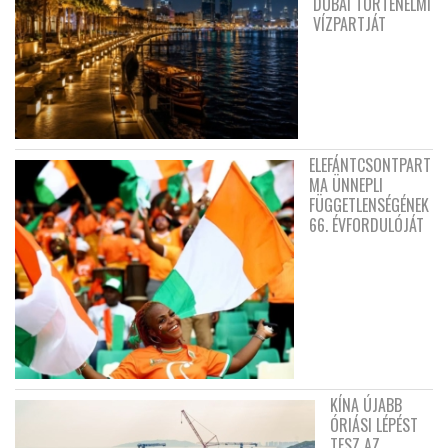
DUBAI TÖRTÉNELMI
VÍZPARTJÁT
ELEFÁNTCSONTPART
MA ÜNNEPLI
FÜGGETLENSÉGÉNEK
66. ÉVFORDULÓJÁT
KÍNA ÚJABB
ÓRIÁSI LÉPÉST
TESZ AZ