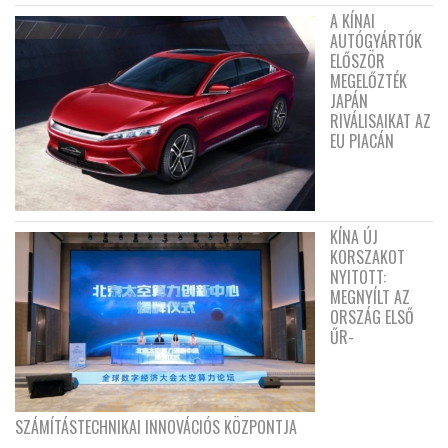
A KÍNAI
AUTÓGYÁRTÓK
ELŐSZÖR
MEGELŐZTÉK
JAPÁN
RIVÁLISAIKAT AZ
EU PIACÁN
KÍNA ÚJ
KORSZAKOT
NYITOTT:
MEGNYÍLT AZ
ORSZÁG ELSŐ
ŰR-
SZÁMÍTÁSTECHNIKAI INNOVÁCIÓS KÖZPONTJA