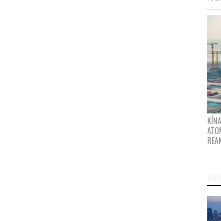
KÍNA
ATO
REA