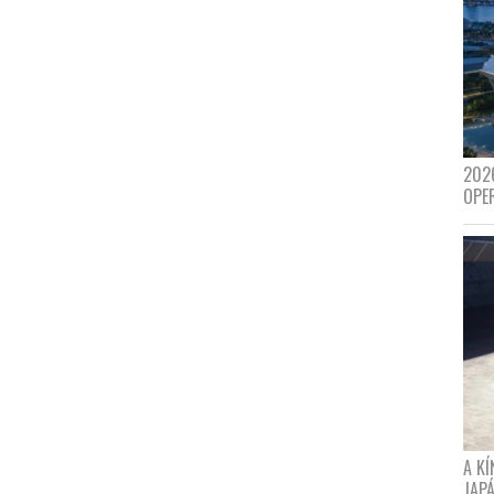
202
OPE
A K
JAPÁ