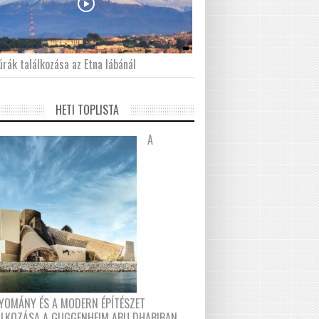
́rák találkozása az Etna lábánál
HETI TOPLISTA
A
YOMÁNY ÉS A MODERN ÉPÍTÉSZET
ÁLKOZÁSA A GUGGENHEIM ABU DHABIBAN