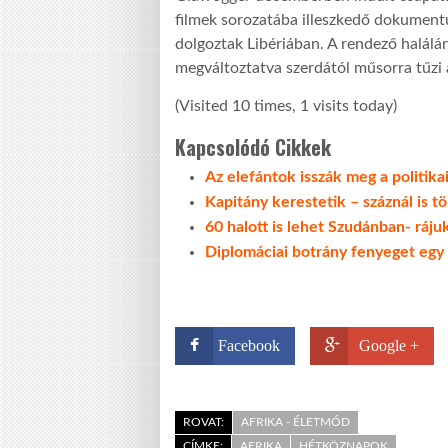
filmek sorozatába illeszkedő dokumentu
dolgoztak Libériában. A rendező halálá
megváltoztatva szerdától műsorra tűzi a
(Visited 10 times, 1 visits today)
Kapcsolódó Cikkek
Az elefántok isszák meg a politika
Kapitány kerestetik – száznál is t
60 halott is lehet Szudánban- ráju
Diplomáciai botrány fenyeget egy 
Facebook
Google +
ROVAT:
AFRIKA - ÉLETMÓD
CÍMKE:
AFRIKA
HÉTKÖZNAPOK