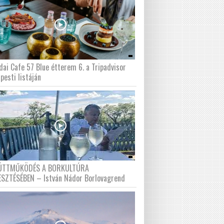
dai Cafe 57 Blue étterem 6. a Tripadvisor
pesti listáján
ÜTTMŰKÖDÉS A BORKULTÚRA
ESZTÉSÉBEN – István Nádor Borlovagrend