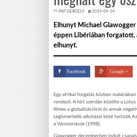
PAP GERGELY
2014-04-24
Elhunyt Michael Glawogger
éppen Libériában forgatott,
elhunyt.
Facebook
Google +
Egy afrikai forgatás közben maláriáb
rendező. A hírt szerdán közölte a Lotus
filmes a globalizációról és annak negat
Legismertebb alkotásai közé tartozik A
a Városóriások (1998).
Glawogger decemberben indult csapatáva