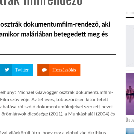
 osztrák dokumentumfilm-rendező, aki
 amikor maláriában betegedett meg és
Twitter
Hozzászólás
an elhunyt Michael Glawogger osztrák dokumentumfilm-
 Film szóvivője. Az 54 éves, többszörösen kitüntetett
ív hatásairól szóló dokumentumfilmjeivel szerzett nevet.
z örömlányok dicsősége (2011), a Munkáshalál (2004) és
Duba
l világkörüli útra, hogy egy a globalizációkritikus