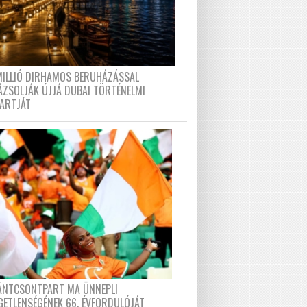
MILLIÓ DIRHAMOS BERUHÁZÁSSAL
ÁZSOLJÁK ÚJJÁ DUBAI TÖRTÉNELMI
PARTJÁT
FÁNTCSONTPART MA ÜNNEPLI
GETLENSÉGÉNEK 66. ÉVFORDULÓJÁT