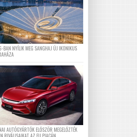
6-BAN NYÍLIK MEG SANGHAJ ÚJ IKONIKUS
RAHÁZA
ÍNAI AUTÓGYÁRTÓK ELŐSZÖR MEGELŐZTÉK
N RIVÁLISAIKAT AZ EU PIACÁN