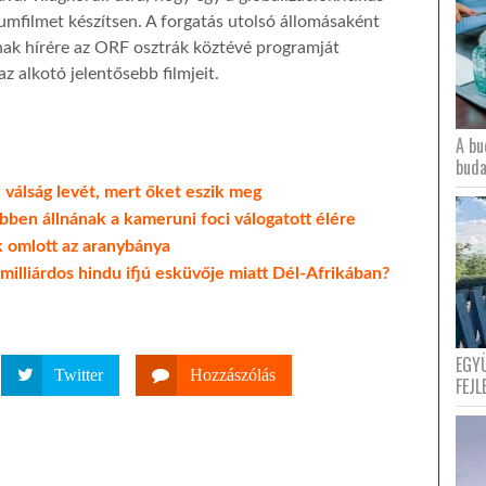
mfilmet készítsen. A forgatás utolsó állomásaként
nak hírére az ORF osztrák köztévé programját
z alkotó jelentősebb filmjeit.
A bu
buda
i válság levét, mert őket eszik meg
öbben állnának a kameruni foci válogatott élére
k omlott az aranybánya
milliárdos hindu ifjú esküvője miatt Dél-Afrikában?
EGY
Twitter
Hozzászólás
FEJL