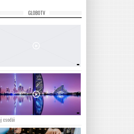
GLOBOTV
j csodái