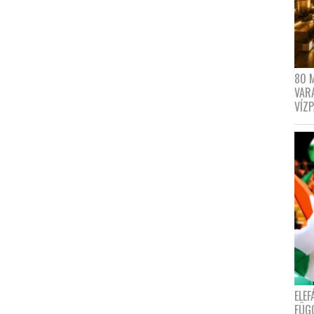
80 
VAR
VÍZ
ELE
FÜG