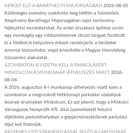
KERÜLT ELŐ A BARÁTHEGYI MAJORSÁGBAN
2026-08-05
Különleges esemény szakította meg hétfőn a Szimbiózis
Alapítvány Baráthegyi Majorságában zajló tanösvény-
fejlesztési munkálatokat. Az erdei útszakasz építése során
egy munkagép egy robbanótestnek látszó tárgyat fordított
ki a földből.A helyszínre érkező rendőrjárőr a területet
azonnal biztosította, majd értesítette a Magyar Honvédség
tűzszerész alakulatát.
SZOMBATON IS FIZETNI KELL A PARKOLÁSÉRT
MISKOLCON A MUNKANAP-ÁTHELYEZÉS MIATT
2026-
08-04
A 2026. augusztus 8-i munkanap-áthelyezés miatt ezen a
szombaton a megszokott hétköznapi parkolási szabályok
lesznek érvényben Miskolcon. Ez azt jelenti, hogy a Miskolci
Városgazda Nonprofit Kft. által üzemeltetett felszíni
díjköteles parkolóhelyeken a gépjárművezetőknek parkolási
díjat kell fizetniük.
INGYENES ESTI STRANDOLÁSSAL SEGÍTI A LAKOSOKAT