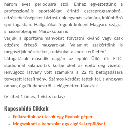
három éves periódusra szól. Ehhez egyeztettünk a
professzionális sportolókat érintő csereprogramokról,
LATIMO.HU
edzéslehetőségeket biztosítunk egymás számára, különböző
sportágakban. Hallgatókat fogunk küldeni Magyarországra,
GLOBOBOOK
s hasonlóképpen Marokkóban is
várjuk a sporttanulmányokat folytatni kívánó vagy csak
edzésre érkező magyarokat. Valamint szakértőink is
megosztják nézeteiket, tudásukat a sport területén.”
Látogatásuk második napján az épülő Üllői úti FTC-
stadionnál kalauzolták körbe őket az építő cég vezetői,
lenyűgöző látvány volt számukra a 22 fő befogadására
tervezett létesítmény. Számos kérdést tettek fel, s ahogyan
onnan, úgy Budapestről is elégedetten távoztak.
(Visited 1 times, 1 visits today)
Kapcsolódó Cikkek
Fellázadtak az utasok egy Ryanair gépen
Megszakadt a kapcsolat egy algériai repülővel