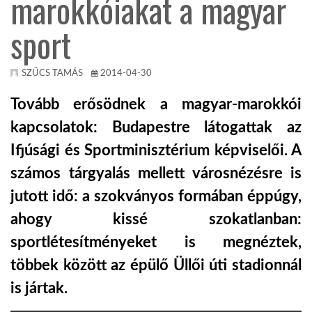
marokkóiakat a magyar
sport
KÖZEL-KELET
AUSZTRÁLIA
SZŰCS TAMÁS
2014-04-30
Tovább erősödnek a magyar-marokkói
A VILÁG ITTHON
kapcsolatok: Budapestre látogattak az
Ifjúsági és Sportminisztérium képviselői. A
MÉDIA
számos tárgyalás mellett városnézésre is
jutott idő: a szokványos formában éppúgy,
ahogy kissé szokatlanban:
sportlétesítményeket is megnéztek,
GLOBOTV BP
többek között az épülő Üllői úti stadionnál
is jártak.
HÍR3D