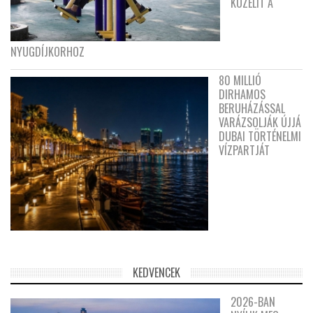
KÖZELÍT A
NYUGDÍJKORHOZ
80 MILLIÓ
DIRHAMOS
BERUHÁZÁSSAL
VARÁZSOLJÁK ÚJJÁ
DUBAI TÖRTÉNELMI
VÍZPARTJÁT
KEDVENCEK
2026-BAN