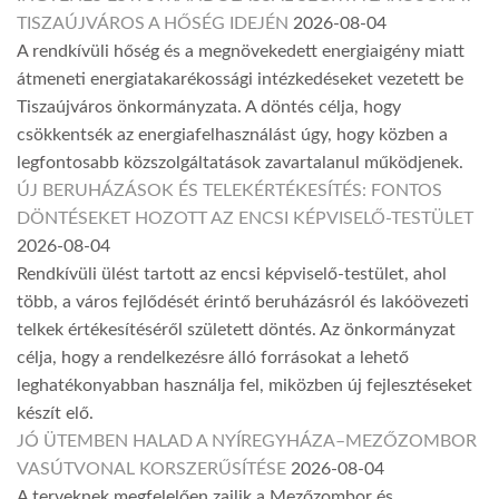
TISZAÚJVÁROS A HŐSÉG IDEJÉN
2026-08-04
A rendkívüli hőség és a megnövekedett energiaigény miatt
átmeneti energiatakarékossági intézkedéseket vezetett be
Tiszaújváros önkormányzata. A döntés célja, hogy
csökkentsék az energiafelhasználást úgy, hogy közben a
legfontosabb közszolgáltatások zavartalanul működjenek.
ÚJ BERUHÁZÁSOK ÉS TELEKÉRTÉKESÍTÉS: FONTOS
DÖNTÉSEKET HOZOTT AZ ENCSI KÉPVISELŐ-TESTÜLET
2026-08-04
Rendkívüli ülést tartott az encsi képviselő-testület, ahol
több, a város fejlődését érintő beruházásról és lakóövezeti
telkek értékesítéséről született döntés. Az önkormányzat
célja, hogy a rendelkezésre álló forrásokat a lehető
leghatékonyabban használja fel, miközben új fejlesztéseket
készít elő.
JÓ ÜTEMBEN HALAD A NYÍREGYHÁZA–MEZŐZOMBOR
VASÚTVONAL KORSZERŰSÍTÉSE
2026-08-04
A terveknek megfelelően zajlik a Mezőzombor és