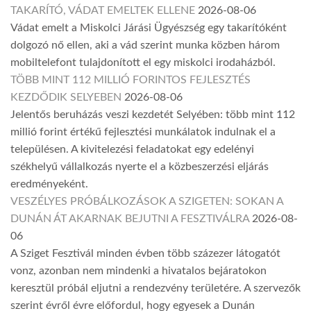
TAKARÍTÓ, VÁDAT EMELTEK ELLENE
2026-08-06
Vádat emelt a Miskolci Járási Ügyészség egy takarítóként
dolgozó nő ellen, aki a vád szerint munka közben három
mobiltelefont tulajdonított el egy miskolci irodaházból.
TÖBB MINT 112 MILLIÓ FORINTOS FEJLESZTÉS
KEZDŐDIK SELYEBEN
2026-08-06
Jelentős beruházás veszi kezdetét Selyében: több mint 112
millió forint értékű fejlesztési munkálatok indulnak el a
településen. A kivitelezési feladatokat egy edelényi
székhelyű vállalkozás nyerte el a közbeszerzési eljárás
eredményeként.
VESZÉLYES PRÓBÁLKOZÁSOK A SZIGETEN: SOKAN A
DUNÁN ÁT AKARNAK BEJUTNI A FESZTIVÁLRA
2026-08-
06
A Sziget Fesztivál minden évben több százezer látogatót
vonz, azonban nem mindenki a hivatalos bejáratokon
keresztül próbál eljutni a rendezvény területére. A szervezők
szerint évről évre előfordul, hogy egyesek a Dunán