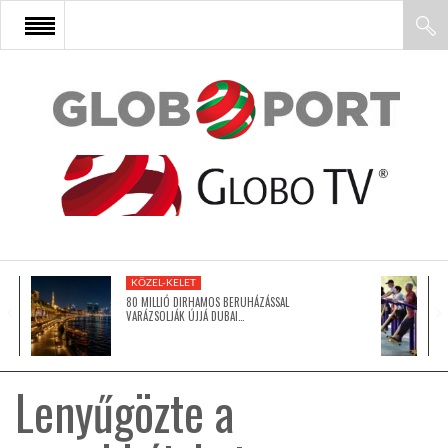
FŐOLDAL
AFRIKA
EURÓPA
KÖZEL-KELET
ÁZSIA
80 MILLIÓ DIRHAMOS BERUHÁZÁSSAL
VARÁZSOLJÁK ÚJJÁ DUBAI…
ÉSZAK-AMERIKA
Lenyűgözte a
LATIN-AMERIKA