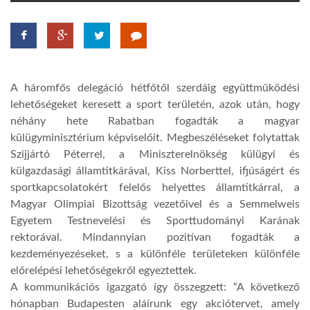
TROPICALMAGAZIN
GLOBOTV
A háromfős delegáció hétfőtől szerdáig együttműködési
lehetőségeket keresett a sport területén, azok után, hogy
AFRIKA TUDÁSTÁR
néhány hete Rabatban fogadták a magyar
külügyminisztérium képviselőit. Megbeszéléseket folytattak
Szijjártó Péterrel, a Miniszterelnökség külügyi és
A NAP SZÉPE
külgazdasági államtitkárával, Kiss Norberttel, ifjúságért és
sportkapcsolatokért felelős helyettes államtitkárral, a
Magyar Olimpiai Bizottság vezetőivel és a Semmelweis
LINKTR.EE
Egyetem Testnevelési és Sporttudományi Karának
rektorával. Mindannyian pozitívan fogadták a
GLOBOZSARU
kezdeményezéseket, s a különféle területeken különféle
előrelépési lehetőségekről egyeztettek.
A kommunikációs igazgató így összegzett: “A következő
DOBRAVERO.HU
hónapban Budapesten aláírunk egy akciótervet, amely