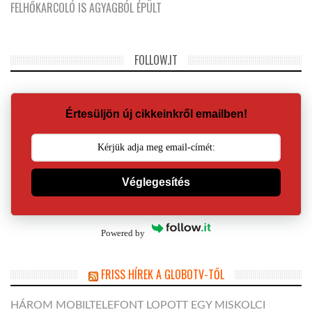
FELHŐKARCOLÓ IS AGYAGBÓL ÉPÜLT
FOLLOW.IT
Értesüljön új cikkeinkről emailben!
Véglegesítés
Powered by
FRISS HÍREK A GLOBOTV-TŐL
HÁROM MOBILTELEFONT LOPOTT EGY MISKOLCI