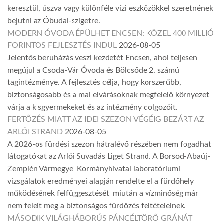
keresztül, úszva vagy különféle vízi eszközökkel szeretnének
bejutni az Óbudai-szigetre.
MODERN ÓVODA ÉPÜLHET ENCSEN: KÖZEL 400 MILLIÓ
FORINTOS FEJLESZTÉS INDUL
2026-08-05
Jelentős beruházás veszi kezdetét Encsen, ahol teljesen
megújul a Csoda-Vár Óvoda és Bölcsőde 2. számú
tagintézménye. A fejlesztés célja, hogy korszerűbb,
biztonságosabb és a mai elvárásoknak megfelelő környezet
várja a kisgyermekeket és az intézmény dolgozóit.
FERTŐZÉS MIATT AZ IDEI SZEZON VÉGÉIG BEZÁRT AZ
ARLÓI STRAND
2026-08-05
A 2026-os fürdési szezon hátralévő részében nem fogadhat
látogatókat az Arlói Suvadás Liget Strand. A Borsod-Abaúj-
Zemplén Vármegyei Kormányhivatal laboratóriumi
vizsgálatok eredményei alapján rendelte el a fürdőhely
működésének felfüggesztését, miután a vízminőség már
nem felelt meg a biztonságos fürdőzés feltételeinek.
MÁSODIK VILÁGHÁBORÚS PÁNCÉLTÖRŐ GRÁNÁT