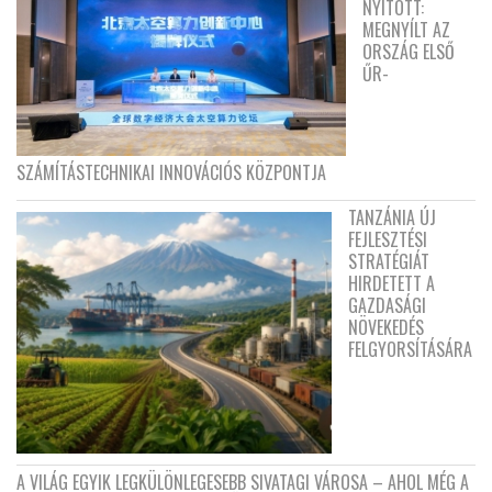
NYITOTT:
MEGNYÍLT AZ
ORSZÁG ELSŐ
ŰR-
SZÁMÍTÁSTECHNIKAI INNOVÁCIÓS KÖZPONTJA
TANZÁNIA ÚJ
FEJLESZTÉSI
STRATÉGIÁT
HIRDETETT A
GAZDASÁGI
NÖVEKEDÉS
FELGYORSÍTÁSÁRA
A VILÁG EGYIK LEGKÜLÖNLEGESEBB SIVATAGI VÁROSA – AHOL MÉG A