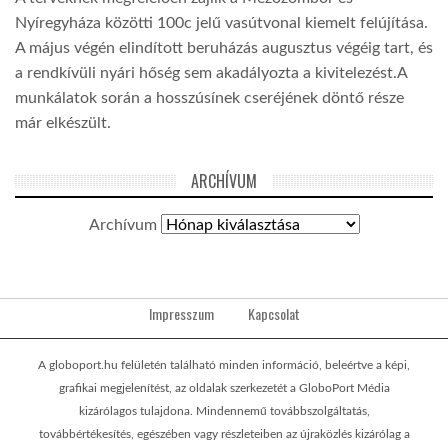
Nyíregyháza közötti 100c jelű vasútvonal kiemelt felújítása.
A május végén elindított beruházás augusztus végéig tart, és
a rendkívüli nyári hőség sem akadályozta a kivitelezést.A
munkálatok során a hosszúsínek cseréjének döntő része
már elkészült.
ARCHÍVUM
Archívum
Impresszum
Kapcsolat
A globoport.hu felületén található minden információ, beleértve a képi,
grafikai megjelenítést, az oldalak szerkezetét a GloboPort Média
kizárólagos tulajdona. Mindennemű továbbszolgáltatás,
továbbértékesítés, egészében vagy részleteiben az újraközlés kizárólag a