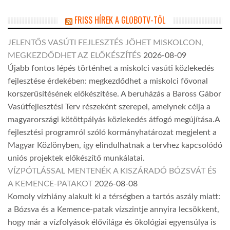
FRISS HÍREK A GLOBOTV-TŐL
JELENTŐS VASÚTI FEJLESZTÉS JÖHET MISKOLCON,
MEGKEZDŐDHET AZ ELŐKÉSZÍTÉS
2026-08-09
Újabb fontos lépés történhet a miskolci vasúti közlekedés
fejlesztése érdekében: megkezdődhet a miskolci fővonal
korszerűsítésének előkészítése. A beruházás a Baross Gábor
Vasútfejlesztési Terv részeként szerepel, amelynek célja a
magyarországi kötöttpályás közlekedés átfogó megújítása.A
fejlesztési programról szóló kormányhatározat megjelent a
Magyar Közlönyben, így elindulhatnak a tervhez kapcsolódó
uniós projektek előkészítő munkálatai.
VÍZPÓTLÁSSAL MENTENÉK A KISZÁRADÓ BÓZSVÁT ÉS
A KEMENCE-PATAKOT
2026-08-08
Komoly vízhiány alakult ki a térségben a tartós aszály miatt:
a Bózsva és a Kemence-patak vízszintje annyira lecsökkent,
hogy már a vízfolyások élővilága és ökológiai egyensúlya is