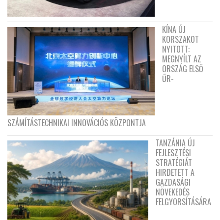
KÍNA ÚJ
KORSZAKOT
NYITOTT:
MEGNYÍLT AZ
ORSZÁG ELSŐ
ŰR-
SZÁMÍTÁSTECHNIKAI INNOVÁCIÓS KÖZPONTJA
TANZÁNIA ÚJ
FEJLESZTÉSI
STRATÉGIÁT
HIRDETETT A
GAZDASÁGI
NÖVEKEDÉS
FELGYORSÍTÁSÁRA