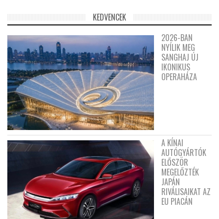
KEDVENCEK
2026-BAN
NYÍLIK MEG
SANGHAJ ÚJ
IKONIKUS
OPERAHÁZA
A KÍNAI
AUTÓGYÁRTÓK
ELŐSZÖR
MEGELŐZTÉK
JAPÁN
RIVÁLISAIKAT AZ
EU PIACÁN