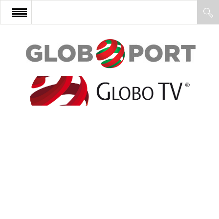
FŐOLDAL
AFRIKA
EURÓPA
ÁZSIA
ÉSZAK-AMERIKA
LATIN-AMERIKA