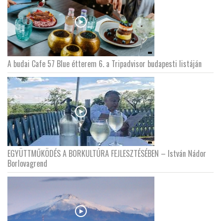
A budai Cafe 57 Blue étterem 6. a Tripadvisor budapesti listáján
EGYÜTTMŰKÖDÉS A BORKULTÚRA FEJLESZTÉSÉBEN – István Nádor
Borlovagrend