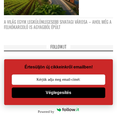
A VILÁG EGYIK LEGKÜLÖNLEGESEBB SIVATAGI VÁROSA – AHOL MÉG A
FELHŐKARCOLÓ IS AGYAGBÓL ÉPÜLT
FOLLOW.IT
Értesüljön új cikkeinkről emailben!
Véglegesítés
Powered by