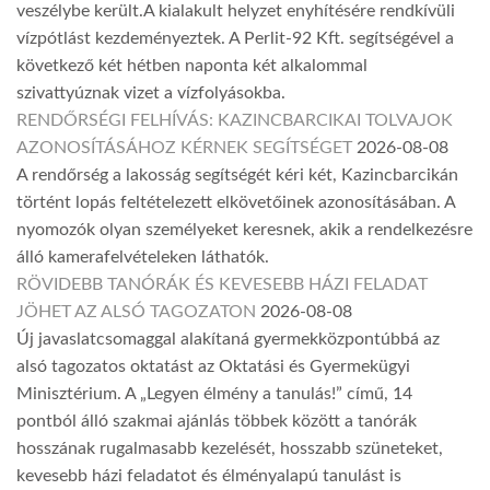
veszélybe került.A kialakult helyzet enyhítésére rendkívüli
vízpótlást kezdeményeztek. A Perlit-92 Kft. segítségével a
következő két hétben naponta két alkalommal
szivattyúznak vizet a vízfolyásokba.
RENDŐRSÉGI FELHÍVÁS: KAZINCBARCIKAI TOLVAJOK
AZONOSÍTÁSÁHOZ KÉRNEK SEGÍTSÉGET
2026-08-08
A rendőrség a lakosság segítségét kéri két, Kazincbarcikán
történt lopás feltételezett elkövetőinek azonosításában. A
nyomozók olyan személyeket keresnek, akik a rendelkezésre
álló kamerafelvételeken láthatók.
RÖVIDEBB TANÓRÁK ÉS KEVESEBB HÁZI FELADAT
JÖHET AZ ALSÓ TAGOZATON
2026-08-08
Új javaslatcsomaggal alakítaná gyermekközpontúbbá az
alsó tagozatos oktatást az Oktatási és Gyermekügyi
Minisztérium. A „Legyen élmény a tanulás!” című, 14
pontból álló szakmai ajánlás többek között a tanórák
hosszának rugalmasabb kezelését, hosszabb szüneteket,
kevesebb házi feladatot és élményalapú tanulást is