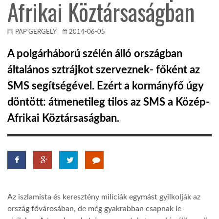
Afrikai Köztársaságban
TROPICALMAGAZIN
PAP GERGELY
2014-06-05
GLOBOTV
A polgárháború szélén álló országban
általános sztrájkot szerveznek- főként az
AFRIKA TUDÁSTÁR
SMS segítségével. Ezért a kormányfő úgy
döntött: átmenetileg tilos az SMS a Közép-
A NAP SZÉPE
Afrikai Köztársaságban.
LINKTR.EE
GLOBOZSARU
Az iszlamista és keresztény milíciák egymást gyilkolják az
ország fővárosában, de még gyakrabban csapnak le
DOBRAVERO.HU