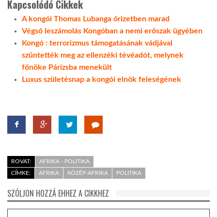
Kapcsolódó Cikkek
A kongói Thomas Lubanga őrizetben marad
Végső leszámolás Kongóban a nemi erőszak ügyében
Kongó : terrorizmus támogatásának vádjával
szüntették meg az ellenzéki tévéadót, melynek
főnöke Párizsba menekült
Luxus születésnap a kongói elnök feleségének
ROVAT:
AFRIKA - POLITIKA
CÍMKE:
AFRIKA
KÖZÉP-AFRIKA
POLITIKA
SZÓLJON HOZZÁ EHHEZ A CIKKHEZ