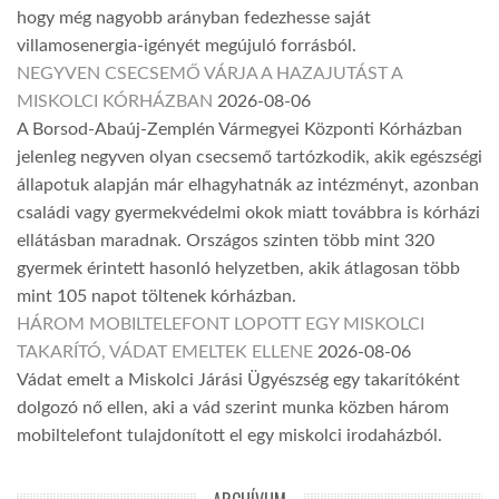
hogy még nagyobb arányban fedezhesse saját
villamosenergia-igényét megújuló forrásból.
NEGYVEN CSECSEMŐ VÁRJA A HAZAJUTÁST A
MISKOLCI KÓRHÁZBAN
2026-08-06
A Borsod-Abaúj-Zemplén Vármegyei Központi Kórházban
jelenleg negyven olyan csecsemő tartózkodik, akik egészségi
állapotuk alapján már elhagyhatnák az intézményt, azonban
családi vagy gyermekvédelmi okok miatt továbbra is kórházi
ellátásban maradnak. Országos szinten több mint 320
gyermek érintett hasonló helyzetben, akik átlagosan több
mint 105 napot töltenek kórházban.
HÁROM MOBILTELEFONT LOPOTT EGY MISKOLCI
TAKARÍTÓ, VÁDAT EMELTEK ELLENE
2026-08-06
Vádat emelt a Miskolci Járási Ügyészség egy takarítóként
dolgozó nő ellen, aki a vád szerint munka közben három
mobiltelefont tulajdonított el egy miskolci irodaházból.