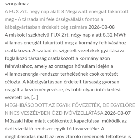
szorgalmaz.
A FUX Zrt. négy nap alatt 8 Megawatt energiát takarított
meg - A társadalmi felelősségvállalás fontos a
kábelgyártásban érdekelt cég számára
2026-08-08
A miskolci székhelyű FUX Zrt. négy nap alatt 8,32 MWh
villamos energiát takarított meg a kormány felhívásához
csatlakozva. A szabad és szigetelt vezetékek gyártásával
foglalkozó társaság csatlakozott a kormány azon
felhívásához, amely az országos hőhullám idején a
villamosenergia-rendszer terhelésének csökkentését
célozta. A kábelgyártásban érdekelt társaság gyorsan
reagált a kezdeményezésre, és több olyan intézkedést
vezetett be, […]
MEGHIBÁSODOTT AZ EGYIK FŐVEZETÉK, DE EGYELŐRE
NINCS VESZÉLYBEN ÓZD IVÓVÍZELLÁTÁSA
2026-08-07
Műszaki hiba miatt csökkentett kapacitással működik az
ózdi vízellátó rendszer egyik fő távvezetéke. A
meghibásodás miatt az ivóvíztároló medencék feltöltése is