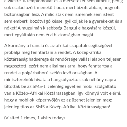
civilekre. A templomokat és a mecseteket sem kímélik, pedig
sok család azért menekült oda, mert bízott abban, hogy ott
LATIMO.HU
biztonságban lesz. A milicisták nem ismernek sem istent
sem embert: bozótvágó késsel gyilkolják le a gyerekeket és a
nőket! A muzulmán kisebbség Bangui elhagyására készül,
GLOBOBOOK
mert egyáltalán nem érzi biztonságban magát.
A kormány a francia és az afrikai csapatok segítségével
próbálja meg fenntartani a rendet. A közép-afrikai
köztársaság hadserege és rendőrsége vallási alapon teljesen
megosztott, ezért nem alkalmas arra, hogy fenntartsa a
rendet a polgárháború szélén levő országban. A
miniszterelnök hivatala hangsúlyozta: csak néhány napra
tiltották be az SMS-t. Jelenleg egyetlen mobil szolgáltató
van a Közép-Afrikai Köztársaságban, így könnyű volt elérni,
hogy a mobilok képernyőjén ez az üzenet jelenjen meg:
jelenleg tilos az SMS a Közép-Afrikai Köztársaságban!
(Visited 1 times, 1 visits today)