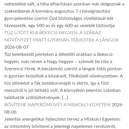
nehezebbé vált, a hiba elhárításán azonban már dolgoznak a
szakemberek.A kormány augusztus 7-i hőségriasztási
gyorsjelentése szerint Ózd biztonságos vízellátását két
távvezeték, egy 500-as és egy 600-as vezeték biztosítja.
TŰZ ÜTÖTT KI A BEKECSI-HEGYEN, A SZÁRAZ
NÖVÉNYZET MIATT GYORSAN TERJEDTEK A LÁNGOK
2026-08-07
Tűz keletkezett pénteken a délelőtti órákban a Bekecsi-
hegyen, más néven a Nagy-hegyen – számolt be róla a
Szerencsi Hírek. A beszámoló szerint a lángok több ponton
is gyorsan terjedtek a kiszáradt, földközeli növényzetben. A
tűz időnként a fák lombkoronáját is elérte, így a füst
messziről is jól látható volt. A környéken jelentős számban
találhatók szőlőültetvények, […]
BŐVÍTENÉ NAPERŐMŰVÉT A MISKOLCI EGYETEM
2026-
08-06
Jelentős energetikai fejlesztést tervez a Miskolci Egyetem:
az intézmény bővítené a jelenlegi napelemes rendszerét,