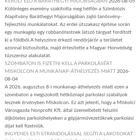
KERÜLT ELŐ A BARÁTHEGYI MAJORSÁGBAN
2026-08-05
Különleges esemény szakította meg hétfőn a Szimbiózis
Alapítvány Baráthegyi Majorságában zajló tanösvény-
fejlesztési munkálatokat. Az erdei útszakasz építése során
egy munkagép egy robbanótestnek látszó tárgyat fordított
ki a földből.A helyszínre érkező rendőrjárőr a területet
azonnal biztosította, majd értesítette a Magyar Honvédség
tűzszerész alakulatát.
SZOMBATON IS FIZETNI KELL A PARKOLÁSÉRT
MISKOLCON A MUNKANAP-ÁTHELYEZÉS MIATT
2026-
08-04
A 2026. augusztus 8-i munkanap-áthelyezés miatt ezen a
szombaton a megszokott hétköznapi parkolási szabályok
lesznek érvényben Miskolcon. Ez azt jelenti, hogy a Miskolci
Városgazda Nonprofit Kft. által üzemeltetett felszíni
díjköteles parkolóhelyeken a gépjárművezetőknek parkolási
díjat kell fizetniük.
INGYENES ESTI STRANDOLÁSSAL SEGÍTI A LAKOSOKAT