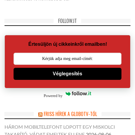
FOLLOW.IT
Értesüljön új cikkeinkről emailben!
Véglegesítés
Powered by
FRISS HÍREK A GLOBOTV-TŐL
HÁROM MOBILTELEFONT LOPOTT EGY MISKOLCI
TAKARÍTÓ, VÁDAT EMELTEK ELLENE
2026-08-06