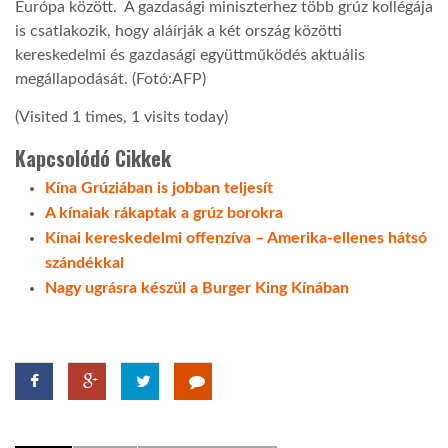
Európa között. A gazdasági miniszterhez több grúz kollégája
is csatlakozik, hogy aláírják a két ország közötti
LATIMO.HU
kereskedelmi és gazdasági együttműködés aktuális
megállapodását. (Fotó:AFP)
GLOBOBOOK
(Visited 1 times, 1 visits today)
Kapcsolódó Cikkek
Kína Grúziában is jobban teljesít
A kínaiak rákaptak a grúz borokra
Kínai kereskedelmi offenzíva – Amerika-ellenes hátsó
szándékkal
Nagy ugrásra készül a Burger King Kínában