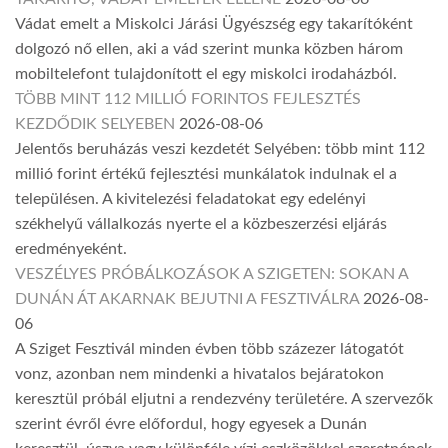
Vádat emelt a Miskolci Járási Ügyészség egy takarítóként
dolgozó nő ellen, aki a vád szerint munka közben három
mobiltelefont tulajdonított el egy miskolci irodaházból.
TÖBB MINT 112 MILLIÓ FORINTOS FEJLESZTÉS
KEZDŐDIK SELYEBEN
2026-08-06
Jelentős beruházás veszi kezdetét Selyében: több mint 112
millió forint értékű fejlesztési munkálatok indulnak el a
településen. A kivitelezési feladatokat egy edelényi
székhelyű vállalkozás nyerte el a közbeszerzési eljárás
eredményeként.
VESZÉLYES PRÓBÁLKOZÁSOK A SZIGETEN: SOKAN A
DUNÁN ÁT AKARNAK BEJUTNI A FESZTIVÁLRA
2026-08-
06
A Sziget Fesztivál minden évben több százezer látogatót
vonz, azonban nem mindenki a hivatalos bejáratokon
keresztül próbál eljutni a rendezvény területére. A szervezők
szerint évről évre előfordul, hogy egyesek a Dunán