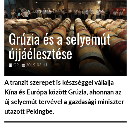
KÖZEL-KELET
Grúzia és a selyemút
AUSZTRÁLIA
újjáélesztése
A VILÁG ITTHON
GR
2015-03-11
MÉDIA
A tranzit szerepet is készséggel vállalja
Kína és Európa között Grúzia, ahonnan az
új selyemút tervével a gazdasági miniszter
GLOBOTV BP
utazott Pekingbe.
HÍR3D