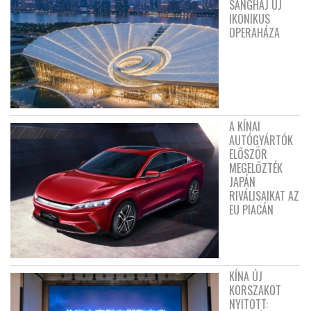
SANGHAJ ÚJ
IKONIKUS
OPERAHÁZA
A KÍNAI
AUTÓGYÁRTÓK
ELŐSZÖR
MEGELŐZTÉK
JAPÁN
RIVÁLISAIKAT AZ
EU PIACÁN
KÍNA ÚJ
KORSZAKOT
NYITOTT: