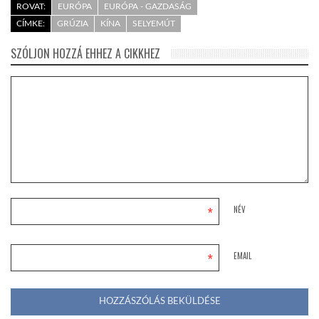
ROVAT:
EURÓPA
EURÓPA - GAZDASÁG
CÍMKE:
GRÚZIA
KÍNA
SELYEMÚT
SZÓLJON HOZZÁ EHHEZ A CIKKHEZ
*
NÉV
*
EMAIL