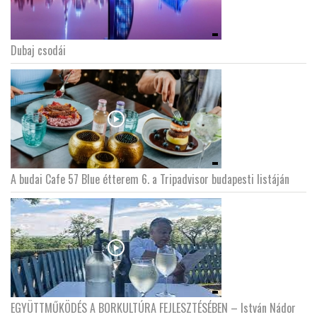
Dubaj csodái
A budai Cafe 57 Blue étterem 6. a Tripadvisor budapesti listáján
EGYÜTTMŰKÖDÉS A BORKULTÚRA FEJLESZTÉSÉBEN – István Nádor