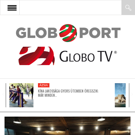
FŐOLDAL
AFRIKA
EURÓPA
ÁZSIA
ÁZSIA
KÍNA LAKOSSÁGA GYORS ÜTEMBEN ÖREGSZIK:
MÁR MINDEN…
ÉSZAK-AMERIKA
LATIN-AMERIKA