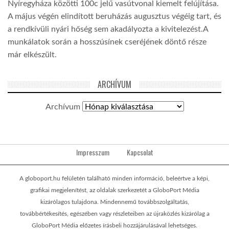
Nyíregyháza közötti 100c jelű vasútvonal kiemelt felújítása.
A május végén elindított beruházás augusztus végéig tart, és
a rendkívüli nyári hőség sem akadályozta a kivitelezést.A
munkálatok során a hosszúsínek cseréjének döntő része
már elkészült.
ARCHÍVUM
Archívum
Impresszum
Kapcsolat
A globoport.hu felületén található minden információ, beleértve a képi,
grafikai megjelenítést, az oldalak szerkezetét a GloboPort Média
kizárólagos tulajdona. Mindennemű továbbszolgáltatás,
továbbértékesítés, egészében vagy részleteiben az újraközlés kizárólag a
GloboPort Média előzetes írásbeli hozzájárulásával lehetséges.