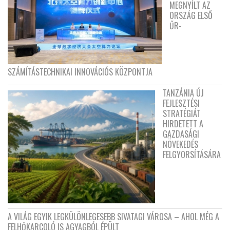
MEGNYÍLT AZ
ORSZÁG ELSŐ
ŰR-
SZÁMÍTÁSTECHNIKAI INNOVÁCIÓS KÖZPONTJA
TANZÁNIA ÚJ
FEJLESZTÉSI
STRATÉGIÁT
HIRDETETT A
GAZDASÁGI
NÖVEKEDÉS
FELGYORSÍTÁSÁRA
A VILÁG EGYIK LEGKÜLÖNLEGESEBB SIVATAGI VÁROSA – AHOL MÉG A
FELHŐKARCOLÓ IS AGYAGBÓL ÉPÜLT