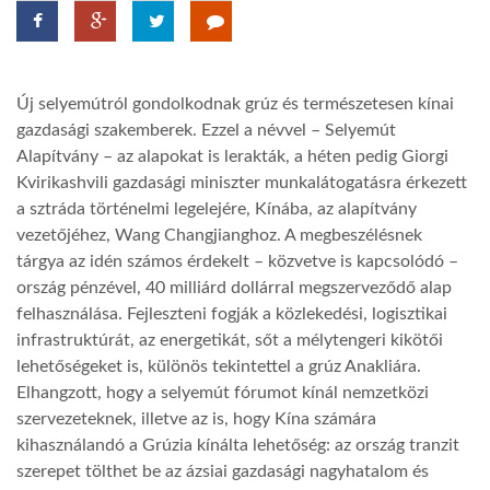
TROPICALMAGAZIN
Új selyemútról gondolkodnak grúz és természetesen kínai
GLOBOTV
gazdasági szakemberek. Ezzel a névvel – Selyemút
Alapítvány – az alapokat is lerakták, a héten pedig Giorgi
Kvirikashvili gazdasági miniszter munkalátogatásra érkezett
AFRIKA TUDÁSTÁR
a sztráda történelmi legelejére, Kínába, az alapítvány
vezetőjéhez, Wang Changjianghoz. A megbeszélésnek
A NAP SZÉPE
tárgya az idén számos érdekelt – közvetve is kapcsolódó –
ország pénzével, 40 milliárd dollárral megszerveződő alap
felhasználása. Fejleszteni fogják a közlekedési, logisztikai
LINKTR.EE
infrastruktúrát, az energetikát, sőt a mélytengeri kikötői
lehetőségeket is, különös tekintettel a grúz Anakliára.
Elhangzott, hogy a selyemút fórumot kínál nemzetközi
GLOBOZSARU
szervezeteknek, illetve az is, hogy Kína számára
kihasználandó a Grúzia kínálta lehetőség: az ország tranzit
DOBRAVERO.HU
szerepet tölthet be az ázsiai gazdasági nagyhatalom és