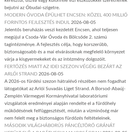
keresztül, úszva vagy különféle vízi eszközökkel szeretnének
bejutni az Óbudai-szigetre.
MODERN ÓVODA ÉPÜLHET ENCSEN: KÖZEL 400 MILLIÓ
FORINTOS FEJLESZTÉS INDUL
2026-08-05
Jelentős beruházás veszi kezdetét Encsen, ahol teljesen
megújul a Csoda-Vár Óvoda és Bölcsőde 2. számú
tagintézménye. A fejlesztés célja, hogy korszerűbb,
biztonságosabb és a mai elvárásoknak megfelelő környezet
várja a kisgyermekeket és az intézmény dolgozóit.
FERTŐZÉS MIATT AZ IDEI SZEZON VÉGÉIG BEZÁRT AZ
ARLÓI STRAND
2026-08-05
A 2026-os fürdési szezon hátralévő részében nem fogadhat
látogatókat az Arlói Suvadás Liget Strand. A Borsod-Abaúj-
Zemplén Vármegyei Kormányhivatal laboratóriumi
vizsgálatok eredményei alapján rendelte el a fürdőhely
működésének felfüggesztését, miután a vízminőség már
nem felelt meg a biztonságos fürdőzés feltételeinek.
MÁSODIK VILÁGHÁBORÚS PÁNCÉLTÖRŐ GRÁNÁT