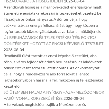
TISZAÚJVÁROS A HŐSÉG IDEJÉN
2026-08-04
A rendkívüli hőség és a megnövekedett energiaigény miatt
átmeneti energiatakarékossági intézkedéseket vezetett be
Tiszaújváros önkormányzata. A döntés célja, hogy
csökkentsék az energiafelhasználást úgy, hogy közben a
legfontosabb közszolgáltatások zavartalanul működjenek.
ÚJ BERUHÁZÁSOK ÉS TELEKÉRTÉKESÍTÉS: FONTOS
DÖNTÉSEKET HOZOTT AZ ENCSI KÉPVISELŐ-TESTÜLET
2026-08-04
Rendkívüli ülést tartott az encsi képviselő-testület, ahol
több, a város fejlődését érintő beruházásról és lakóövezeti
telkek értékesítéséről született döntés. Az önkormányzat
célja, hogy a rendelkezésre álló forrásokat a lehető
leghatékonyabban használja fel, miközben új fejlesztéseket
készít elő.
JÓ ÜTEMBEN HALAD A NYÍREGYHÁZA–MEZŐZOMBOR
VASÚTVONAL KORSZERŰSÍTÉSE
2026-08-04
A terveknek megfelelően zajlik a Mezőzombor és