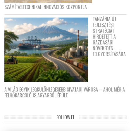
SZÁMÍTÁSTECHNIKAI INNOVÁCIÓS KÖZPONTJA
TANZÁNIA ÚJ
FEJLESZTÉSI
STRATÉGIÁT
HIRDETETT A
GAZDASÁGI
NÖVEKEDÉS
FELGYORSÍTÁSÁRA
A VILÁG EGYIK LEGKÜLÖNLEGESEBB SIVATAGI VÁROSA – AHOL MÉG A
FELHŐKARCOLÓ IS AGYAGBÓL ÉPÜLT
FOLLOW.IT