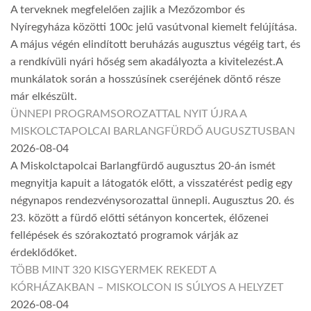
A terveknek megfelelően zajlik a Mezőzombor és
Nyíregyháza közötti 100c jelű vasútvonal kiemelt felújítása.
A május végén elindított beruházás augusztus végéig tart, és
a rendkívüli nyári hőség sem akadályozta a kivitelezést.A
munkálatok során a hosszúsínek cseréjének döntő része
már elkészült.
ÜNNEPI PROGRAMSOROZATTAL NYIT ÚJRA A
MISKOLCTAPOLCAI BARLANGFÜRDŐ AUGUSZTUSBAN
2026-08-04
A Miskolctapolcai Barlangfürdő augusztus 20-án ismét
megnyitja kapuit a látogatók előtt, a visszatérést pedig egy
négynapos rendezvénysorozattal ünnepli. Augusztus 20. és
23. között a fürdő előtti sétányon koncertek, élőzenei
fellépések és szórakoztató programok várják az
érdeklődőket.
TÖBB MINT 320 KISGYERMEK REKEDT A
KÓRHÁZAKBAN – MISKOLCON IS SÚLYOS A HELYZET
2026-08-04