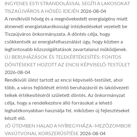
INGYENES ESTI STRANDOLÁSSAL SEGÍTI A LAKOSOKAT
TISZAÚJVÁROS A HŐSÉG IDEJÉN
2026-08-04
A rendkívüli hőség és a megnövekedett energiaigény miatt
átmeneti energiatakarékossági intézkedéseket vezetett be
Tiszaújváros önkormányzata. A döntés célja, hogy
csökkentsék az energiafelhasználást úgy, hogy közben a
legfontosabb közszolgáltatások zavartalanul működjenek.
ÚJ BERUHÁZÁSOK ÉS TELEKÉRTÉKESÍTÉS: FONTOS
DÖNTÉSEKET HOZOTT AZ ENCSI KÉPVISELŐ-TESTÜLET
2026-08-04
Rendkívüli ülést tartott az encsi képviselő-testület, ahol
több, a város fejlődését érintő beruházásról és lakóövezeti
telkek értékesítéséről született döntés. Az önkormányzat
célja, hogy a rendelkezésre álló forrásokat a lehető
leghatékonyabban használja fel, miközben új fejlesztéseket
készít elő.
JÓ ÜTEMBEN HALAD A NYÍREGYHÁZA–MEZŐZOMBOR
VASÚTVONAL KORSZERŰSÍTÉSE
2026-08-04