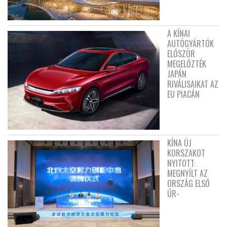
A KÍNAI
AUTÓGYÁRTÓK
ELŐSZÖR
MEGELŐZTÉK
JAPÁN
RIVÁLISAIKAT AZ
EU PIACÁN
KÍNA ÚJ
KORSZAKOT
NYITOTT:
MEGNYÍLT AZ
ORSZÁG ELSŐ
ŰR-