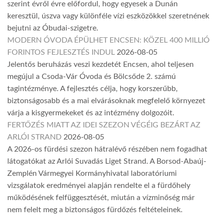
szerint évről évre előfordul, hogy egyesek a Dunán
keresztül, úszva vagy különféle vízi eszközökkel szeretnének
bejutni az Óbudai-szigetre.
MODERN ÓVODA ÉPÜLHET ENCSEN: KÖZEL 400 MILLIÓ
FORINTOS FEJLESZTÉS INDUL
2026-08-05
Jelentős beruházás veszi kezdetét Encsen, ahol teljesen
megújul a Csoda-Vár Óvoda és Bölcsőde 2. számú
tagintézménye. A fejlesztés célja, hogy korszerűbb,
biztonságosabb és a mai elvárásoknak megfelelő környezet
várja a kisgyermekeket és az intézmény dolgozóit.
FERTŐZÉS MIATT AZ IDEI SZEZON VÉGÉIG BEZÁRT AZ
ARLÓI STRAND
2026-08-05
A 2026-os fürdési szezon hátralévő részében nem fogadhat
látogatókat az Arlói Suvadás Liget Strand. A Borsod-Abaúj-
Zemplén Vármegyei Kormányhivatal laboratóriumi
vizsgálatok eredményei alapján rendelte el a fürdőhely
működésének felfüggesztését, miután a vízminőség már
nem felelt meg a biztonságos fürdőzés feltételeinek.