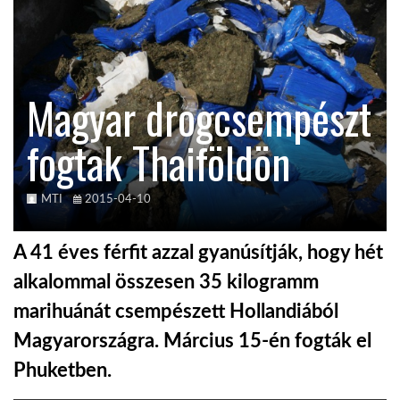
KÖZEL-KELET
Magyar drogcsempészt
AUSZTRÁLIA
fogtak Thaiföldön
A VILÁG ITTHON
MTI
2015-04-10
MÉDIA
A 41 éves férfit azzal gyanúsítják, hogy hét
alkalommal összesen 35 kilogramm
marihuánát csempészett Hollandiából
GLOBOTV BP
Magyarországra. Március 15-én fogták el
Phuketben.
HÍR3D