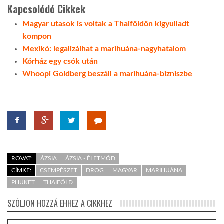
Kapcsolódó Cikkek
LATIMO.HU
Magyar utasok is voltak a Thaiföldön kigyulladt
kompon
Mexikó: legalizálhat a marihuána-nagyhatalom
GLOBOBOOK
Kórház egy csók után
Whoopi Goldberg beszáll a marihuána-bizniszbe
ROVAT:
ÁZSIA
ÁZSIA - ÉLETMÓD
CÍMKE:
CSEMPÉSZET
DROG
MAGYAR
MARIHUÁNA
PHUKET
THAIFÖLD
SZÓLJON HOZZÁ EHHEZ A CIKKHEZ