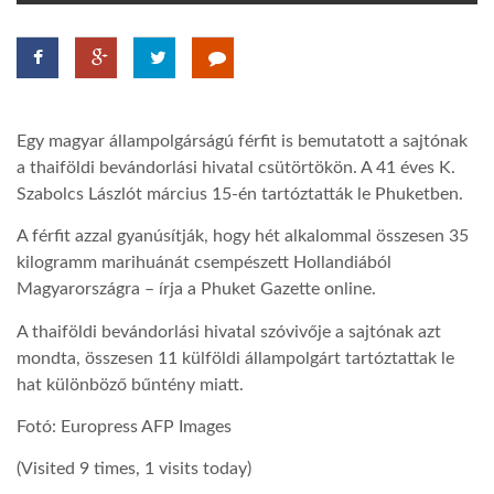
TROPICALMAGAZIN
GLOBOTV
Egy magyar állampolgárságú férfit is bemutatott a sajtónak
a thaiföldi bevándorlási hivatal csütörtökön. A 41 éves K.
AFRIKA TUDÁSTÁR
Szabolcs Lászlót március 15-én tartóztatták le Phuketben.
A férfit azzal gyanúsítják, hogy hét alkalommal összesen 35
A NAP SZÉPE
kilogramm marihuánát csempészett Hollandiából
Magyarországra – írja a Phuket Gazette online.
LINKTR.EE
A thaiföldi bevándorlási hivatal szóvivője a sajtónak azt
mondta, összesen 11 külföldi állampolgárt tartóztattak le
hat különböző bűntény miatt.
GLOBOZSARU
Fotó: Europress AFP Images
(Visited 9 times, 1 visits today)
DOBRAVERO.HU