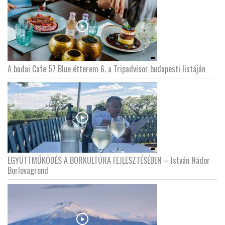
A budai Cafe 57 Blue étterem 6. a Tripadvisor budapesti listáján
EGYÜTTMŰKÖDÉS A BORKULTÚRA FEJLESZTÉSÉBEN – István Nádor
Borlovagrend