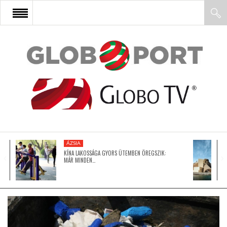
FŐOLDAL
AFRIKA
EURÓPA
ÁZSIA
ÁZSIA
KÍNA LAKOSSÁGA GYORS ÜTEMBEN ÖREGSZIK:
MÁR MINDEN…
ÉSZAK-AMERIKA
LATIN-AMERIKA