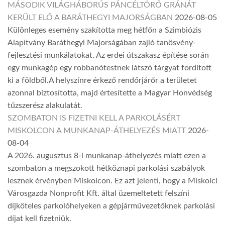
MÁSODIK VILÁGHÁBORÚS PÁNCÉLTÖRŐ GRÁNÁT
KERÜLT ELŐ A BARÁTHEGYI MAJORSÁGBAN
2026-08-05
Különleges esemény szakította meg hétfőn a Szimbiózis
Alapítvány Baráthegyi Majorságában zajló tanösvény-
fejlesztési munkálatokat. Az erdei útszakasz építése során
egy munkagép egy robbanótestnek látszó tárgyat fordított
ki a földből.A helyszínre érkező rendőrjárőr a területet
azonnal biztosította, majd értesítette a Magyar Honvédség
tűzszerész alakulatát.
SZOMBATON IS FIZETNI KELL A PARKOLÁSÉRT
MISKOLCON A MUNKANAP-ÁTHELYEZÉS MIATT
2026-
08-04
A 2026. augusztus 8-i munkanap-áthelyezés miatt ezen a
szombaton a megszokott hétköznapi parkolási szabályok
lesznek érvényben Miskolcon. Ez azt jelenti, hogy a Miskolci
Városgazda Nonprofit Kft. által üzemeltetett felszíni
díjköteles parkolóhelyeken a gépjárművezetőknek parkolási
díjat kell fizetniük.