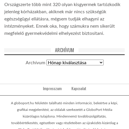
Országszerte több mint 320 olyan kisgyermek tartózkodik
jelenleg kórházakban, akiknek már nincs szükségük
egészségügyi ellátásra, mégsem tudják elhagyni az
intézményeket. Ennek oka, hogy számukra nem sikerült
megfelelő gyermekvédelmi elhelyezést biztosítani.
ARCHÍVUM
Archívum
Impresszum
Kapcsolat
A globoport.hu felületén található minden információ, beleértve a képi,
grafikai megjelenítést, az oldalak szerkezetét a GloboPort Média
kizárólagos tulajdona. Mindennemű továbbszolgáltatás,
továbbértékesítés, egészében vagy részleteiben az újraközlés kizárólag a