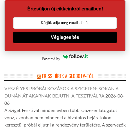
Értesüljön új cikkeinkről emailben!
Véglegesítés
Powered by
FRISS HÍREK A GLOBOTV-TŐL
VESZÉLYES PRÓBÁLKOZÁSOK A SZIGETEN: SOKAN A
DUNÁN ÁT AKARNAK BEJUTNI A FESZTIVÁLRA
2026-08-
06
A Sziget Fesztivál minden évben több százezer látogatót
vonz, azonban nem mindenki a hivatalos bejáratokon
keresztül próbál eljutni a rendezvény területére. A szervezők