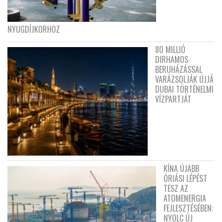
NYUGDÍJKORHOZ
80 MILLIÓ
DIRHAMOS
BERUHÁZÁSSAL
VARÁZSOLJÁK ÚJJÁ
DUBAI TÖRTÉNELMI
VÍZPARTJÁT
KÍNA ÚJABB
ÓRIÁSI LÉPÉST
TESZ AZ
ATOMENERGIA
FEJLESZTÉSÉBEN:
NYOLC ÚJ