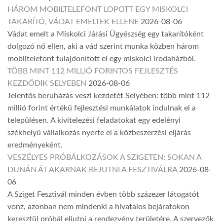
HÁROM MOBILTELEFONT LOPOTT EGY MISKOLCI
TAKARÍTÓ, VÁDAT EMELTEK ELLENE
2026-08-06
Vádat emelt a Miskolci Járási Ügyészség egy takarítóként
dolgozó nő ellen, aki a vád szerint munka közben három
mobiltelefont tulajdonított el egy miskolci irodaházból.
TÖBB MINT 112 MILLIÓ FORINTOS FEJLESZTÉS
KEZDŐDIK SELYEBEN
2026-08-06
Jelentős beruházás veszi kezdetét Selyében: több mint 112
millió forint értékű fejlesztési munkálatok indulnak el a
településen. A kivitelezési feladatokat egy edelényi
székhelyű vállalkozás nyerte el a közbeszerzési eljárás
eredményeként.
VESZÉLYES PRÓBÁLKOZÁSOK A SZIGETEN: SOKAN A
DUNÁN ÁT AKARNAK BEJUTNI A FESZTIVÁLRA
2026-08-
06
A Sziget Fesztivál minden évben több százezer látogatót
vonz, azonban nem mindenki a hivatalos bejáratokon
keresztül próbál eljutni a rendezvény területére. A szervezők