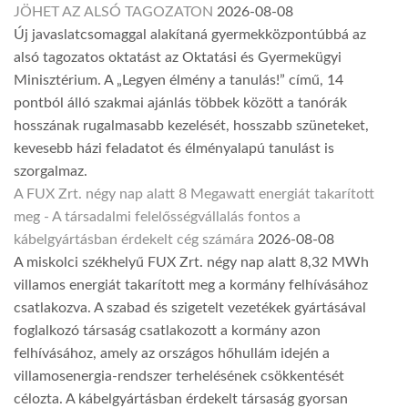
JÖHET AZ ALSÓ TAGOZATON
2026-08-08
Új javaslatcsomaggal alakítaná gyermekközpontúbbá az
alsó tagozatos oktatást az Oktatási és Gyermekügyi
Minisztérium. A „Legyen élmény a tanulás!” című, 14
pontból álló szakmai ajánlás többek között a tanórák
hosszának rugalmasabb kezelését, hosszabb szüneteket,
kevesebb házi feladatot és élményalapú tanulást is
szorgalmaz.
A FUX Zrt. négy nap alatt 8 Megawatt energiát takarított
meg - A társadalmi felelősségvállalás fontos a
kábelgyártásban érdekelt cég számára
2026-08-08
A miskolci székhelyű FUX Zrt. négy nap alatt 8,32 MWh
villamos energiát takarított meg a kormány felhívásához
csatlakozva. A szabad és szigetelt vezetékek gyártásával
foglalkozó társaság csatlakozott a kormány azon
felhívásához, amely az országos hőhullám idején a
villamosenergia-rendszer terhelésének csökkentését
célozta. A kábelgyártásban érdekelt társaság gyorsan