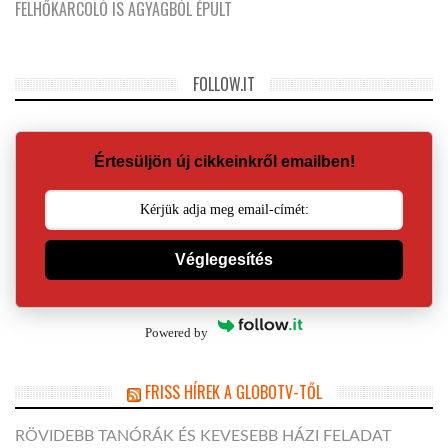
FELHŐKARCOLÓ IS AGYAGBÓL ÉPÜLT
FOLLOW.IT
Értesüljön új cikkeinkről emailben!
Véglegesítés
Powered by
FRISS HÍREK A GLOBOTV-TŐL
RÖVIDEBB TANÓRÁK ÉS KEVESEBB HÁZI FELADAT