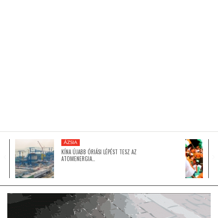
KÖZEL-KELET
AUSZTRÁLIA
A VILÁG ITTHON
MÉDIA
ÁZSIA
KÍNA ÚJABB ÓRIÁSI LÉPÉST TESZ AZ
ATOMENERGIA…
GLOBOTV BP
HÍR3D