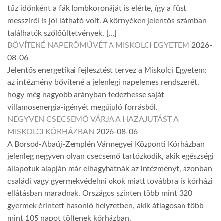
tűz időnként a fák lombkoronáját is elérte, így a füst
messziről is jól látható volt. A környéken jelentős számban
találhatók szőlőültetvények, […]
BŐVÍTENÉ NAPERŐMŰVÉT A MISKOLCI EGYETEM
2026-
08-06
Jelentős energetikai fejlesztést tervez a Miskolci Egyetem:
az intézmény bővítené a jelenlegi napelemes rendszerét,
hogy még nagyobb arányban fedezhesse saját
villamosenergia-igényét megújuló forrásból.
NEGYVEN CSECSEMŐ VÁRJA A HAZAJUTÁST A
MISKOLCI KÓRHÁZBAN
2026-08-06
A Borsod-Abaúj-Zemplén Vármegyei Központi Kórházban
jelenleg negyven olyan csecsemő tartózkodik, akik egészségi
állapotuk alapján már elhagyhatnák az intézményt, azonban
családi vagy gyermekvédelmi okok miatt továbbra is kórházi
ellátásban maradnak. Országos szinten több mint 320
gyermek érintett hasonló helyzetben, akik átlagosan több
mint 105 napot töltenek kórházban.