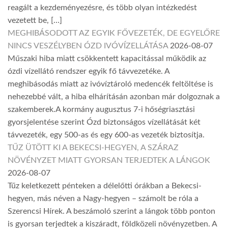
reagált a kezdeményezésre, és több olyan intézkedést
vezetett be, […]
MEGHIBÁSODOTT AZ EGYIK FŐVEZETÉK, DE EGYELŐRE
NINCS VESZÉLYBEN ÓZD IVÓVÍZELLÁTÁSA
2026-08-07
Műszaki hiba miatt csökkentett kapacitással működik az
ózdi vízellátó rendszer egyik fő távvezetéke. A
meghibásodás miatt az ivóvíztároló medencék feltöltése is
nehezebbé vált, a hiba elhárításán azonban már dolgoznak a
szakemberek.A kormány augusztus 7-i hőségriasztási
gyorsjelentése szerint Ózd biztonságos vízellátását két
távvezeték, egy 500-as és egy 600-as vezeték biztosítja.
TŰZ ÜTÖTT KI A BEKECSI-HEGYEN, A SZÁRAZ
NÖVÉNYZET MIATT GYORSAN TERJEDTEK A LÁNGOK
2026-08-07
Tűz keletkezett pénteken a délelőtti órákban a Bekecsi-
hegyen, más néven a Nagy-hegyen – számolt be róla a
Szerencsi Hírek. A beszámoló szerint a lángok több ponton
is gyorsan terjedtek a kiszáradt, földközeli növényzetben. A