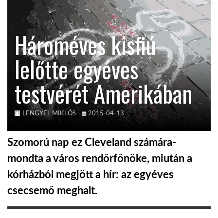
TROPICALMAGAZIN
Hároméves kisfiú
GLOBOTV
lelőtte egyéves
testvérét Amerikában
AFRIKA TUDÁSTÁR
A NAP SZÉPE
LENGYEL MIKLÓS
2015-04-13
Szomorú nap ez Cleveland számára-
LINKTR.EE
mondta a város rendőrfőnöke, miután a
kórházból megjött a hír: az egyéves
GLOBOZSARU
csecsemő meghalt.
DOBRAVERO.HU