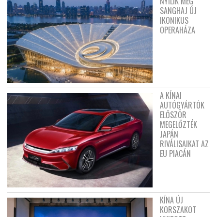
NYÍLIK MEG
SANGHAJ ÚJ
IKONIKUS
OPERAHÁZA
A KÍNAI
AUTÓGYÁRTÓK
ELŐSZÖR
MEGELŐZTÉK
JAPÁN
RIVÁLISAIKAT AZ
EU PIACÁN
KÍNA ÚJ
KORSZAKOT