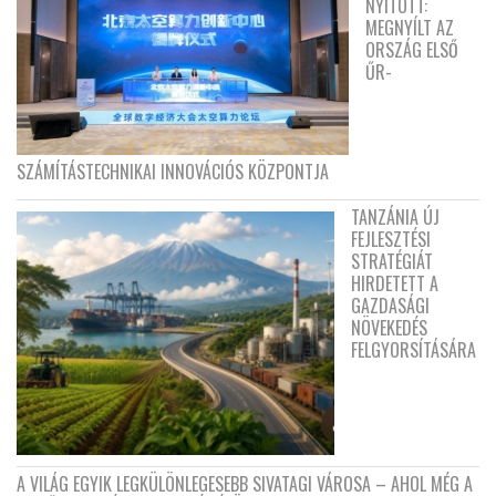
NYITOTT:
MEGNYÍLT AZ
ORSZÁG ELSŐ
ŰR-
SZÁMÍTÁSTECHNIKAI INNOVÁCIÓS KÖZPONTJA
TANZÁNIA ÚJ
FEJLESZTÉSI
STRATÉGIÁT
HIRDETETT A
GAZDASÁGI
NÖVEKEDÉS
FELGYORSÍTÁSÁRA
A VILÁG EGYIK LEGKÜLÖNLEGESEBB SIVATAGI VÁROSA – AHOL MÉG A