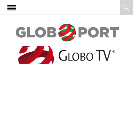
FŐOLDAL
AFRIKA
EURÓPA
ÁZSIA
ÉSZAK-AMERIKA
LATIN-AMERIKA