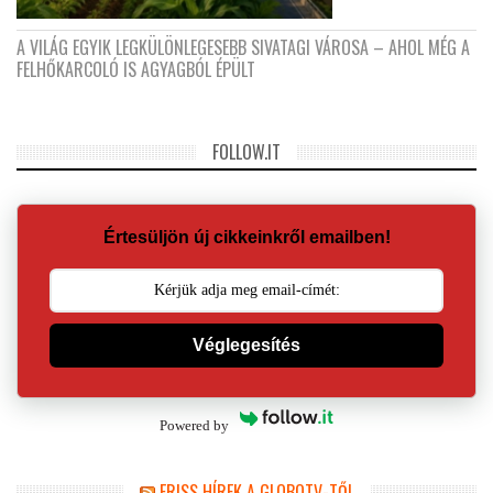
A VILÁG EGYIK LEGKÜLÖNLEGESEBB SIVATAGI VÁROSA – AHOL MÉG A
FELHŐKARCOLÓ IS AGYAGBÓL ÉPÜLT
FOLLOW.IT
Értesüljön új cikkeinkről emailben!
Véglegesítés
Powered by
FRISS HÍREK A GLOBOTV-TŐL