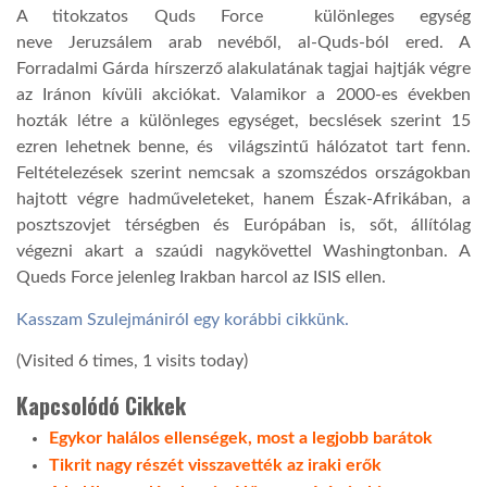
A titokzatos Quds Force különleges egység
neve Jeruzsálem arab nevéből, al-Quds-ból ered. A
Forradalmi Gárda hírszerző alakulatának tagjai hajtják végre
az Iránon kívüli akciókat. Valamikor a 2000-es években
hozták létre a különleges egységet, becslések szerint 15
ezren lehetnek benne, és világszintű hálózatot tart fenn.
Feltételezések szerint nemcsak a szomszédos országokban
hajtott végre hadműveleteket, hanem Észak-Afrikában, a
posztszovjet térségben és Európában is, sőt, állítólag
végezni akart a szaúdi nagykövettel Washingtonban. A
Queds Force jelenleg Irakban harcol az ISIS ellen.
Kasszam Szulejmániról egy korábbi cikkünk.
(Visited 6 times, 1 visits today)
Kapcsolódó Cikkek
Egykor halálos ellenségek, most a legjobb barátok
Tikrit nagy részét visszavették az iraki erők