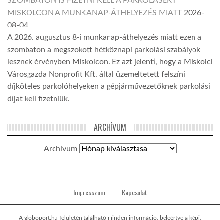
SZOMBATON IS FIZETNI KELL A PARKOLÁSÉRT
MISKOLCON A MUNKANAP-ÁTHELYEZÉS MIATT
2026-
08-04
A 2026. augusztus 8-i munkanap-áthelyezés miatt ezen a
szombaton a megszokott hétköznapi parkolási szabályok
lesznek érvényben Miskolcon. Ez azt jelenti, hogy a Miskolci
Városgazda Nonprofit Kft. által üzemeltetett felszíni
díjköteles parkolóhelyeken a gépjárművezetőknek parkolási
díjat kell fizetniük.
ARCHÍVUM
Archívum
Impresszum
Kapcsolat
A globoport.hu felületén található minden információ, beleértve a képi,