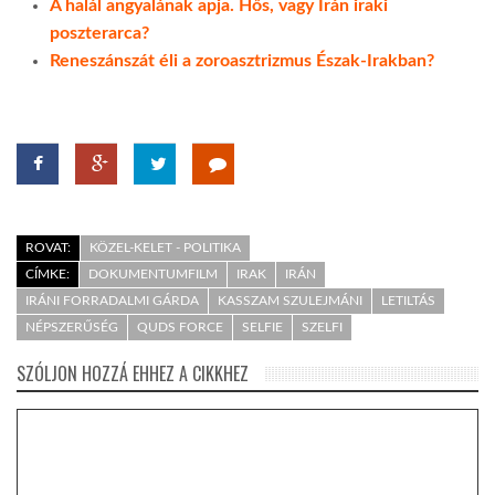
A halál angyalának apja. Hős, vagy Irán iraki
poszterarca?
Reneszánszát éli a zoroasztrizmus Észak-Irakban?
ROVAT:
KÖZEL-KELET - POLITIKA
CÍMKE:
DOKUMENTUMFILM
IRAK
IRÁN
IRÁNI FORRADALMI GÁRDA
KASSZAM SZULEJMÁNI
LETILTÁS
NÉPSZERŰSÉG
QUDS FORCE
SELFIE
SZELFI
SZÓLJON HOZZÁ EHHEZ A CIKKHEZ