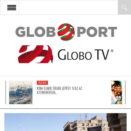
FŐOLDAL
AFRIKA
EURÓPA
ÁZSIA
ÁZSIA
KÍNA ÚJABB ÓRIÁSI LÉPÉST TESZ AZ
ATOMENERGIA…
ÉSZAK-AMERIKA
LATIN-AMERIKA