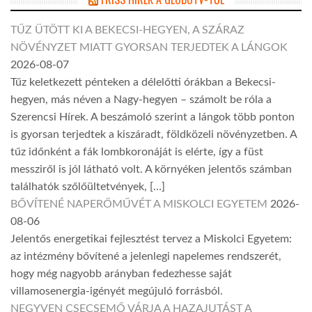
TŰZ ÜTÖTT KI A BEKECSI-HEGYEN, A SZÁRAZ
NÖVÉNYZET MIATT GYORSAN TERJEDTEK A LÁNGOK
2026-08-07
Tűz keletkezett pénteken a délelőtti órákban a Bekecsi-
hegyen, más néven a Nagy-hegyen – számolt be róla a
Szerencsi Hírek. A beszámoló szerint a lángok több ponton
is gyorsan terjedtek a kiszáradt, földközeli növényzetben. A
tűz időnként a fák lombkoronáját is elérte, így a füst
messziről is jól látható volt. A környéken jelentős számban
találhatók szőlőültetvények, […]
BŐVÍTENÉ NAPERŐMŰVÉT A MISKOLCI EGYETEM
2026-
08-06
Jelentős energetikai fejlesztést tervez a Miskolci Egyetem:
az intézmény bővítené a jelenlegi napelemes rendszerét,
hogy még nagyobb arányban fedezhesse saját
villamosenergia-igényét megújuló forrásból.
NEGYVEN CSECSEMŐ VÁRJA A HAZAJUTÁST A