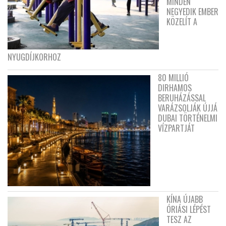
MINDEN
NEGYEDIK EMBER
KÖZELÍT A
NYUGDÍJKORHOZ
80 MILLIÓ
DIRHAMOS
BERUHÁZÁSSAL
VARÁZSOLJÁK ÚJJÁ
DUBAI TÖRTÉNELMI
VÍZPARTJÁT
KÍNA ÚJABB
ÓRIÁSI LÉPÉST
TESZ AZ