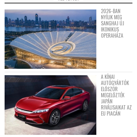
2026-BAN
NYÍLIK MEG
SANGHAJ ÚJ
IKONIKUS
OPERAHÁZA
A KÍNAI
AUTÓGYÁRTÓK
ELŐSZÖR
MEGELŐZTÉK
JAPÁN
RIVÁLISAIKAT AZ
EU PIACÁN