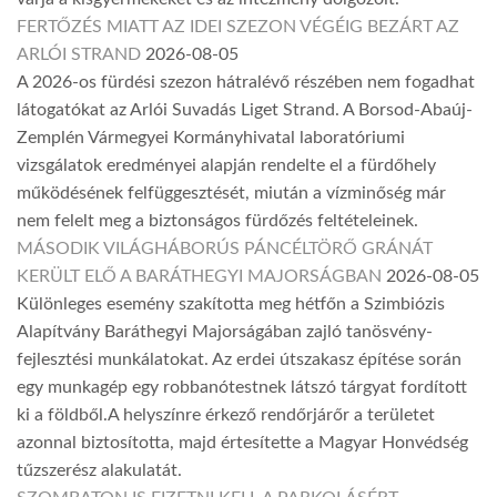
FERTŐZÉS MIATT AZ IDEI SZEZON VÉGÉIG BEZÁRT AZ
ARLÓI STRAND
2026-08-05
A 2026-os fürdési szezon hátralévő részében nem fogadhat
látogatókat az Arlói Suvadás Liget Strand. A Borsod-Abaúj-
Zemplén Vármegyei Kormányhivatal laboratóriumi
vizsgálatok eredményei alapján rendelte el a fürdőhely
működésének felfüggesztését, miután a vízminőség már
nem felelt meg a biztonságos fürdőzés feltételeinek.
MÁSODIK VILÁGHÁBORÚS PÁNCÉLTÖRŐ GRÁNÁT
KERÜLT ELŐ A BARÁTHEGYI MAJORSÁGBAN
2026-08-05
Különleges esemény szakította meg hétfőn a Szimbiózis
Alapítvány Baráthegyi Majorságában zajló tanösvény-
fejlesztési munkálatokat. Az erdei útszakasz építése során
egy munkagép egy robbanótestnek látszó tárgyat fordított
ki a földből.A helyszínre érkező rendőrjárőr a területet
azonnal biztosította, majd értesítette a Magyar Honvédség
tűzszerész alakulatát.