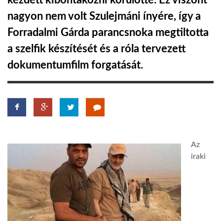
kezdett kibontakozni körülötte. Ez viszont
nagyon nem volt Szulejmáni ínyére, így a
TROPICALMAGAZIN
Forradalmi Gárda parancsnoka megtiltotta
a szelfik készítését és a róla tervezett
GLOBOTV
dokumentumfilm forgatását.
AFRIKA TUDÁSTÁR
A NAP SZÉPE
Az
LINKTR.EE
iraki
GLOBOZSARU
DOBRAVERO.HU