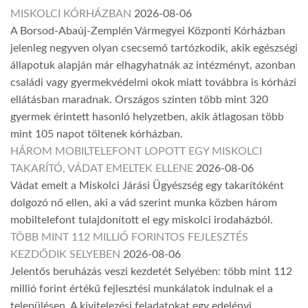
MISKOLCI KÓRHÁZBAN
2026-08-06
A Borsod-Abaúj-Zemplén Vármegyei Központi Kórházban
jelenleg negyven olyan csecsemő tartózkodik, akik egészségi
állapotuk alapján már elhagyhatnák az intézményt, azonban
családi vagy gyermekvédelmi okok miatt továbbra is kórházi
ellátásban maradnak. Országos szinten több mint 320
gyermek érintett hasonló helyzetben, akik átlagosan több
mint 105 napot töltenek kórházban.
HÁROM MOBILTELEFONT LOPOTT EGY MISKOLCI
TAKARÍTÓ, VÁDAT EMELTEK ELLENE
2026-08-06
Vádat emelt a Miskolci Járási Ügyészség egy takarítóként
dolgozó nő ellen, aki a vád szerint munka közben három
mobiltelefont tulajdonított el egy miskolci irodaházból.
TÖBB MINT 112 MILLIÓ FORINTOS FEJLESZTÉS
KEZDŐDIK SELYEBEN
2026-08-06
Jelentős beruházás veszi kezdetét Selyében: több mint 112
millió forint értékű fejlesztési munkálatok indulnak el a
településen. A kivitelezési feladatokat egy edelényi