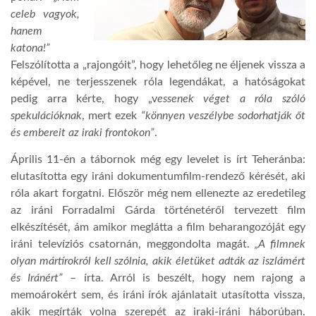
celeb vagyok,
hanem
katona!”
Felszólította a „rajongóit”, hogy lehetőleg ne éljenek vissza a
képével, ne terjesszenek róla legendákat, a hatóságokat
pedig arra kérte, hogy „v
essenek véget a róla szóló
spekulációknak
, mert ezek
“könnyen veszélybe sodorhatják őt
és embereit az iraki frontokon”
.
Április 11-én a tábornok még egy levelet is írt Teheránba:
elutasította egy iráni dokumentumfilm-rendező kérését, aki
róla akart forgatni. Először még nem ellenezte az eredetileg
az iráni Forradalmi Gárda történetéről tervezett film
elkészítését, ám amikor meglátta a film beharangozóját egy
iráni televíziós csatornán, meggondolta magát.
„A filmnek
olyan mártírokról kell szólnia, akik életüket adták az iszlámért
és Iránért”
– írta. Arról is beszélt, hogy nem rajong a
memoárokért sem, és iráni írók ajánlatait utasította vissza,
akik megírták volna szerepét az iraki-iráni háborúban.