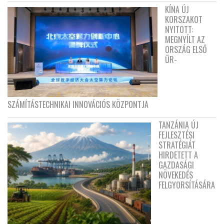
KÍNA ÚJ
KORSZAKOT
NYITOTT:
MEGNYÍLT AZ
ORSZÁG ELSŐ
ŰR-
SZÁMÍTÁSTECHNIKAI INNOVÁCIÓS KÖZPONTJA
TANZÁNIA ÚJ
FEJLESZTÉSI
STRATÉGIÁT
HIRDETETT A
GAZDASÁGI
NÖVEKEDÉS
FELGYORSÍTÁSÁRA