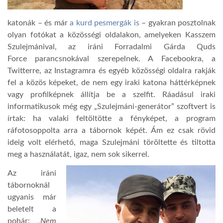
LATIMO.HU
katonák – és már
a kurd pesmergák is
– gyakran posztolnak
olyan fotókat a közösségi oldalakon, amelyeken Kasszem
Szulejmánival, az iráni Forradalmi Gárda Quds
GLOBOBOOK
Force parancsnokával szerepelnek. A Facebookra, a
Twitterre, az Instagramra és egyéb közösségi oldalra rakják
fel a közös képeket, de nem egy iraki katona háttérképnek
vagy profilképnek állítja be a szelfit. Ráadásul iraki
informatikusok még egy „Szulejmáni-generátor” szoftvert is
írtak: ha valaki feltöltötte a fényképet, a program
ráfotosoppolta arra a tábornok képét. Ám ez csak rövid
ideig volt elérhető, maga Szulejmáni töröltette és tiltotta
meg a használatát, igaz, nem sok sikerrel.
Az iráni
tábornoknál
ugyanis már
beletelt a
pohár:
„Nem