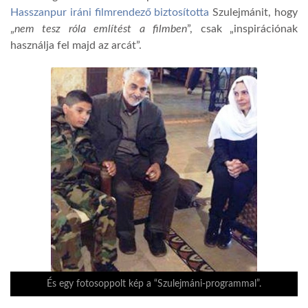
Hasszanpur iráni filmrendező biztosította
Szulejmánit, hogy
„
nem tesz róla említést a filmben
”, csak „inspirációnak
használja fel majd az arcát”.
És egy fotosoppolt kép a “Szulejmáni-programmal”.