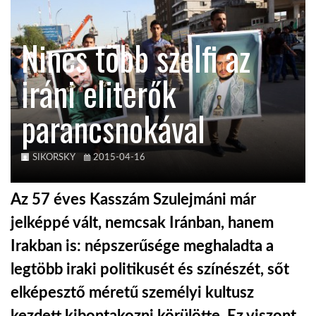
KÖZEL-KELET
Nincs több szelfi az
iráni eliterők
AUSZTRÁLIA
parancsnokával
A VILÁG ITTHON
SIKORSKY
2015-04-16
MÉDIA
Az 57 éves Kasszám Szulejmáni már
jelképpé vált, nemcsak Iránban, hanem
Irakban is: népszerűsége meghaladta a
GLOBOTV BP
legtöbb iraki politikusét és színészét, sőt
elképesztő méretű személyi kultusz
HÍR3D