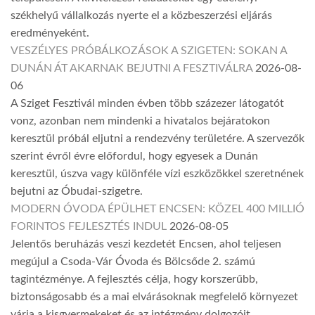
székhelyű vállalkozás nyerte el a közbeszerzési eljárás
eredményeként.
VESZÉLYES PRÓBÁLKOZÁSOK A SZIGETEN: SOKAN A
DUNÁN ÁT AKARNAK BEJUTNI A FESZTIVÁLRA
2026-08-
06
A Sziget Fesztivál minden évben több százezer látogatót
vonz, azonban nem mindenki a hivatalos bejáratokon
keresztül próbál eljutni a rendezvény területére. A szervezők
szerint évről évre előfordul, hogy egyesek a Dunán
keresztül, úszva vagy különféle vízi eszközökkel szeretnének
bejutni az Óbudai-szigetre.
MODERN ÓVODA ÉPÜLHET ENCSEN: KÖZEL 400 MILLIÓ
FORINTOS FEJLESZTÉS INDUL
2026-08-05
Jelentős beruházás veszi kezdetét Encsen, ahol teljesen
megújul a Csoda-Vár Óvoda és Bölcsőde 2. számú
tagintézménye. A fejlesztés célja, hogy korszerűbb,
biztonságosabb és a mai elvárásoknak megfelelő környezet
várja a kisgyermekeket és az intézmény dolgozóit.