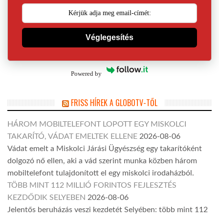
Véglegesítés
Powered by
FRISS HÍREK A GLOBOTV-TŐL
HÁROM MOBILTELEFONT LOPOTT EGY MISKOLCI
TAKARÍTÓ, VÁDAT EMELTEK ELLENE
2026-08-06
Vádat emelt a Miskolci Járási Ügyészség egy takarítóként
dolgozó nő ellen, aki a vád szerint munka közben három
mobiltelefont tulajdonított el egy miskolci irodaházból.
TÖBB MINT 112 MILLIÓ FORINTOS FEJLESZTÉS
KEZDŐDIK SELYEBEN
2026-08-06
Jelentős beruházás veszi kezdetét Selyében: több mint 112