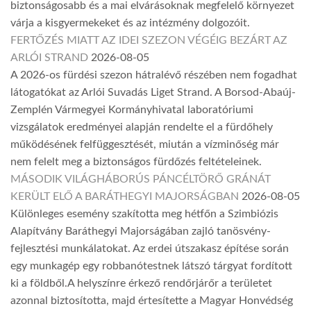
biztonságosabb és a mai elvárásoknak megfelelő környezet
várja a kisgyermekeket és az intézmény dolgozóit.
FERTŐZÉS MIATT AZ IDEI SZEZON VÉGÉIG BEZÁRT AZ
ARLÓI STRAND
2026-08-05
A 2026-os fürdési szezon hátralévő részében nem fogadhat
látogatókat az Arlói Suvadás Liget Strand. A Borsod-Abaúj-
Zemplén Vármegyei Kormányhivatal laboratóriumi
vizsgálatok eredményei alapján rendelte el a fürdőhely
működésének felfüggesztését, miután a vízminőség már
nem felelt meg a biztonságos fürdőzés feltételeinek.
MÁSODIK VILÁGHÁBORÚS PÁNCÉLTÖRŐ GRÁNÁT
KERÜLT ELŐ A BARÁTHEGYI MAJORSÁGBAN
2026-08-05
Különleges esemény szakította meg hétfőn a Szimbiózis
Alapítvány Baráthegyi Majorságában zajló tanösvény-
fejlesztési munkálatokat. Az erdei útszakasz építése során
egy munkagép egy robbanótestnek látszó tárgyat fordított
ki a földből.A helyszínre érkező rendőrjárőr a területet
azonnal biztosította, majd értesítette a Magyar Honvédség