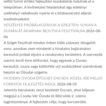
millió forint értékű fejlesztési munkálatok indulnak el a
településen. A kivitelezési feladatokat egy edelényi
székhelyű vállalkozás nyerte el a közbeszerzési eljárás
eredményeként.
VESZÉLYES PRÓBÁLKOZÁSOK A SZIGETEN: SOKAN A
DUNÁN ÁT AKARNAK BEJUTNI A FESZTIVÁLRA
2026-08-
06
A Sziget Fesztivál minden évben több százezer látogatót
vonz, azonban nem mindenki a hivatalos bejáratokon
keresztül próbál eljutni a rendezvény területére. A szervezők
szerint évről évre előfordul, hogy egyesek a Dunán
keresztül, úszva vagy különféle vízi eszközökkel szeretnének
bejutni az Óbudai-szigetre.
MODERN ÓVODA ÉPÜLHET ENCSEN: KÖZEL 400 MILLIÓ
FORINTOS FEJLESZTÉS INDUL
2026-08-05
Jelentős beruházás veszi kezdetét Encsen, ahol teljesen
megújul a Csoda-Vár Óvoda és Bölcsőde 2. számú
tagintézménye. A fejlesztés célja, hogy korszerűbb,