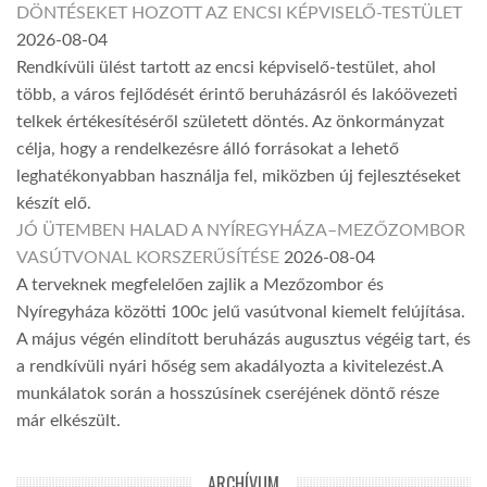
DÖNTÉSEKET HOZOTT AZ ENCSI KÉPVISELŐ-TESTÜLET
2026-08-04
Rendkívüli ülést tartott az encsi képviselő-testület, ahol
több, a város fejlődését érintő beruházásról és lakóövezeti
telkek értékesítéséről született döntés. Az önkormányzat
célja, hogy a rendelkezésre álló forrásokat a lehető
leghatékonyabban használja fel, miközben új fejlesztéseket
készít elő.
JÓ ÜTEMBEN HALAD A NYÍREGYHÁZA–MEZŐZOMBOR
VASÚTVONAL KORSZERŰSÍTÉSE
2026-08-04
A terveknek megfelelően zajlik a Mezőzombor és
Nyíregyháza közötti 100c jelű vasútvonal kiemelt felújítása.
A május végén elindított beruházás augusztus végéig tart, és
a rendkívüli nyári hőség sem akadályozta a kivitelezést.A
munkálatok során a hosszúsínek cseréjének döntő része
már elkészült.
ARCHÍVUM