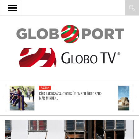
FŐOLDAL
AFRIKA
EURÓPA
ÁZSIA
ÁZSIA
KÍNA LAKOSSÁGA GYORS ÜTEMBEN ÖREGSZIK:
MÁR MINDEN…
ÉSZAK-AMERIKA
LATIN-AMERIKA