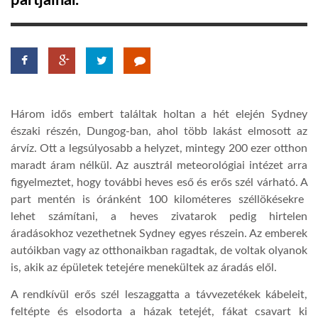
partjainál.
TROPICALMAGAZIN
GLOBOTV
Három idős embert találtak holta
n
a hét elején Sydney
AFRIKA TUDÁSTÁR
északi részén,
Dungog-
ban, ahol több lakást elmosott az
árvíz.
Ott a legsúlyosabb a helyzet, m
integy 200 ezer otthon
maradt áram nélkül. Az ausztrál meteorológiai intézet arra
A NAP SZÉPE
figyelmeztet, hogy további heves eső és erős szél várható.
A
part mentén is óránként 100 kilométeres széllökésekre
LINKTR.EE
lehet számítani, a heves zivatarok pedig hirtelen
áradásokhoz vezethetnek Sydney egyes részein. Az emberek
autóikban vagy az otthonaikban ragadtak, de voltak olyanok
GLOBOZSARU
is, akik az épületek tetejére menekültek az áradás elől.
A rendkívül erős szél leszaggatta a távvezetékek kábeleit,
DOBRAVERO.HU
feltépte és elsodorta a házak tetejét, fákat csavart ki