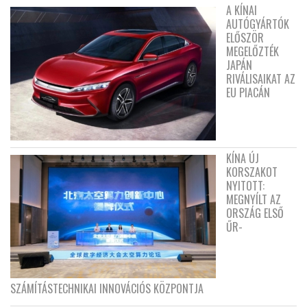
A KÍNAI
AUTÓGYÁRTÓK
ELŐSZÖR
MEGELŐZTÉK
JAPÁN
RIVÁLISAIKAT AZ
EU PIACÁN
KÍNA ÚJ
KORSZAKOT
NYITOTT:
MEGNYÍLT AZ
ORSZÁG ELSŐ
ŰR-
SZÁMÍTÁSTECHNIKAI INNOVÁCIÓS KÖZPONTJA