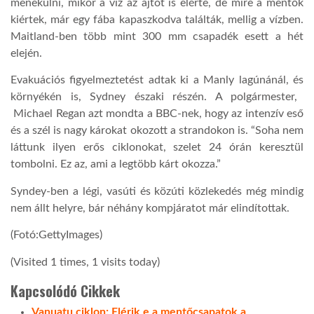
menekülni, mikor a víz az ajtót is elérte, de mire a mentők
kiértek, már egy fába kapaszkodva találták, mellig a vízben.
Maitland-ben több mint 300 mm csapadék esett a hét
elején.
Evakuációs figyelmeztetést adtak ki a
Manly
lagún
ánál, és
környék
én
is, Sydney északi részén.
A polgármester,
Michael Regan azt mondta a BBC-nek, hogy az intenzív eső
és a szél is
nagy károkat okozott a strandokon is
.
“Soha nem
láttunk
ilyen erős ciklonokat,
szele
t
24 órán keresztül
tombolni. Ez az, ami a legtöbb kárt
okozza
.”
Syndey-ben a légi, vasúti és közúti közlekedés még mindig
nem állt helyre, bár néhány kompjáratot már elindítottak.
(Fotó:GettyImages)
(Visited 1 times, 1 visits today)
Kapcsolódó Cikkek
Vanuatu ciklon: Elérik e a mentőcsapatok a