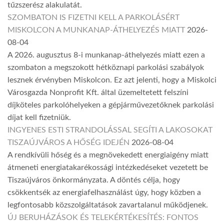
tűzszerész alakulatát.
SZOMBATON IS FIZETNI KELL A PARKOLÁSÉRT
MISKOLCON A MUNKANAP-ÁTHELYEZÉS MIATT
2026-
08-04
A 2026. augusztus 8-i munkanap-áthelyezés miatt ezen a
szombaton a megszokott hétköznapi parkolási szabályok
lesznek érvényben Miskolcon. Ez azt jelenti, hogy a Miskolci
Városgazda Nonprofit Kft. által üzemeltetett felszíni
díjköteles parkolóhelyeken a gépjárművezetőknek parkolási
díjat kell fizetniük.
INGYENES ESTI STRANDOLÁSSAL SEGÍTI A LAKOSOKAT
TISZAÚJVÁROS A HŐSÉG IDEJÉN
2026-08-04
A rendkívüli hőség és a megnövekedett energiaigény miatt
átmeneti energiatakarékossági intézkedéseket vezetett be
Tiszaújváros önkormányzata. A döntés célja, hogy
csökkentsék az energiafelhasználást úgy, hogy közben a
legfontosabb közszolgáltatások zavartalanul működjenek.
ÚJ BERUHÁZÁSOK ÉS TELEKÉRTÉKESÍTÉS: FONTOS