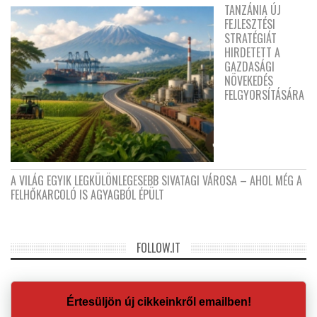
TANZÁNIA ÚJ
FEJLESZTÉSI
STRATÉGIÁT
HIRDETETT A
GAZDASÁGI
NÖVEKEDÉS
FELGYORSÍTÁSÁRA
A VILÁG EGYIK LEGKÜLÖNLEGESEBB SIVATAGI VÁROSA – AHOL MÉG A
FELHŐKARCOLÓ IS AGYAGBÓL ÉPÜLT
FOLLOW.IT
Értesüljön új cikkeinkről emailben!