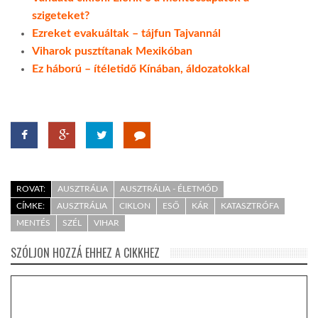
szigeteket?
Ezreket evakuáltak – tájfun Tajvannál
Viharok pusztítanak Mexikóban
Ez háború – ítéletidő Kínában, áldozatokkal
ROVAT:
AUSZTRÁLIA
AUSZTRÁLIA - ÉLETMÓD
CÍMKE:
AUSZTRÁLIA
CIKLON
ESŐ
KÁR
KATASZTRÓFA
MENTÉS
SZÉL
VIHAR
SZÓLJON HOZZÁ EHHEZ A CIKKHEZ