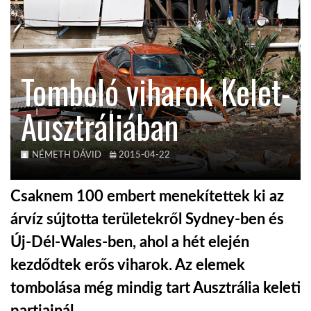
KÖZEL-KELET
Tomboló viharok Kelet-
AUSZTRÁLIA
Ausztráliában
A VILÁG ITTHON
NÉMETH DÁVID
2015-04-22
MÉDIA
Csaknem 100 embert menekítettek ki az
árvíz sújtotta területekről Sydney-ben és
Új-Dél-Wales-ben, ahol a hét elején
GLOBOTV BP
kezdődtek erős viharok. Az elemek
tombolása még mindig tart Ausztrália keleti
HÍR3D