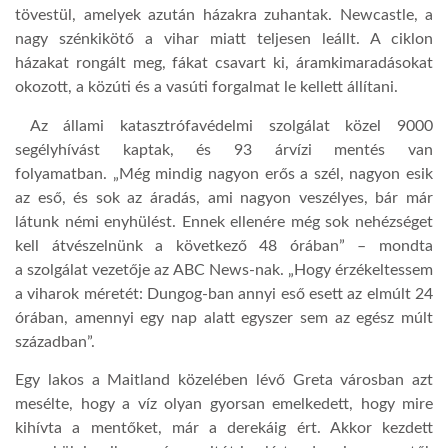
tövestül, amelyek azután házakra zuhantak.
Newcastle, a
nagy szén
kikötő
a vihar miatt teljesen
leállt.
A ciklon
LATIMO.HU
házakat rongált meg, fákat csavart ki, áramkimaradásokat
okozott, a közúti és a vasúti forgalmat le kellett állítani.
GLOBOBOOK
A
z állam
i
katasztrófavédelmi szolgálat
közel 9000
segély
hívás
t kaptak,
és
93 árvízi me
ntés van
folyamatban.
„
Még mindig nagyon erős a szél, nagyon esik
az eső, és sok az áradás, ami nagyon veszélyes, bár már
látunk némi enyhülést. Ennek ellenére még sok nehézséget
kell átvészelnünk a következő 48 órában” – mondta
a
szolgálat
vezetője az ABC News-nak. „
Hogy érzékeltessem
a viharok méretét: Dungog-ban annyi eső esett az elmúlt 24
órában, amennyi egy nap alatt egyszer sem az egész múlt
században”.
Egy lakos a
M
aitland közelében
lévő Greta városban
azt
mesélte, hogy a víz olyan gyorsan emelkedett, hogy mire
kihívta a mentőket, már a derekáig ért.
Akkor kezdett