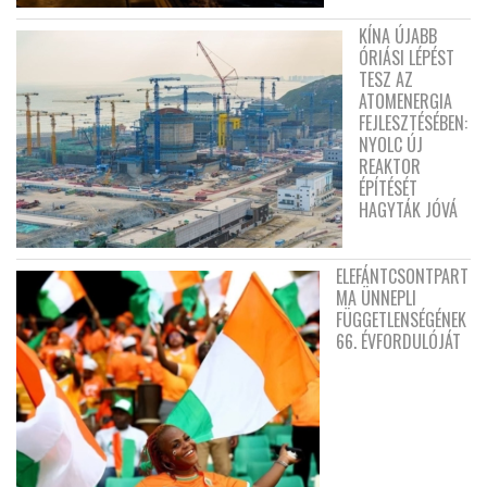
KÍNA ÚJABB
ÓRIÁSI LÉPÉST
TESZ AZ
ATOMENERGIA
FEJLESZTÉSÉBEN:
NYOLC ÚJ
REAKTOR
ÉPÍTÉSÉT
HAGYTÁK JÓVÁ
ELEFÁNTCSONTPART
MA ÜNNEPLI
FÜGGETLENSÉGÉNEK
66. ÉVFORDULÓJÁT