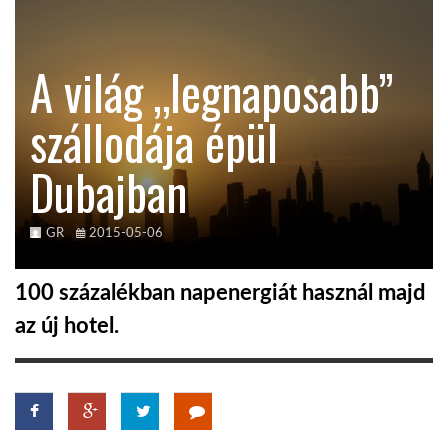
TROPICALMAGAZIN
A világ „legnaposabb”
GLOBOTV
szállodája épül
Dubajban
AFRIKA TUDÁSTÁR
A NAP SZÉPE
GR
2015-05-06
100 százalékban napenergiát használ majd
LINKTR.EE
az új hotel.
GLOBOZSARU
DOBRAVERO.HU