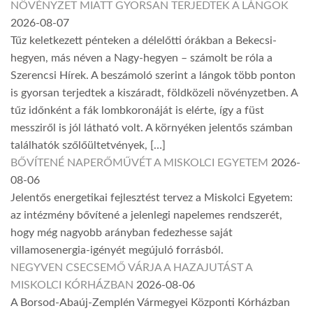
NÖVÉNYZET MIATT GYORSAN TERJEDTEK A LÁNGOK
2026-08-07
Tűz keletkezett pénteken a délelőtti órákban a Bekecsi-
hegyen, más néven a Nagy-hegyen – számolt be róla a
Szerencsi Hírek. A beszámoló szerint a lángok több ponton
is gyorsan terjedtek a kiszáradt, földközeli növényzetben. A
tűz időnként a fák lombkoronáját is elérte, így a füst
messziről is jól látható volt. A környéken jelentős számban
találhatók szőlőültetvények, […]
BŐVÍTENÉ NAPERŐMŰVÉT A MISKOLCI EGYETEM
2026-
08-06
Jelentős energetikai fejlesztést tervez a Miskolci Egyetem:
az intézmény bővítené a jelenlegi napelemes rendszerét,
hogy még nagyobb arányban fedezhesse saját
villamosenergia-igényét megújuló forrásból.
NEGYVEN CSECSEMŐ VÁRJA A HAZAJUTÁST A
MISKOLCI KÓRHÁZBAN
2026-08-06
A Borsod-Abaúj-Zemplén Vármegyei Központi Kórházban