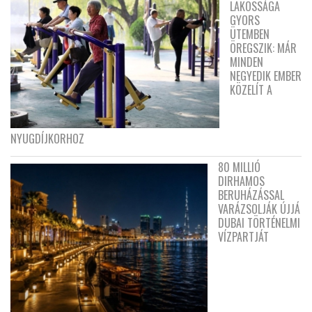
LAKOSSÁGA
GYORS
ÜTEMBEN
ÖREGSZIK: MÁR
MINDEN
NEGYEDIK EMBER
KÖZELÍT A
NYUGDÍJKORHOZ
80 MILLIÓ
DIRHAMOS
BERUHÁZÁSSAL
VARÁZSOLJÁK ÚJJÁ
DUBAI TÖRTÉNELMI
VÍZPARTJÁT