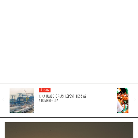
KÖZEL-KELET
AUSZTRÁLIA
A VILÁG ITTHON
MÉDIA
ÁZSIA
KÍNA ÚJABB ÓRIÁSI LÉPÉST TESZ AZ
ATOMENERGIA…
GLOBOTV BP
HÍR3D