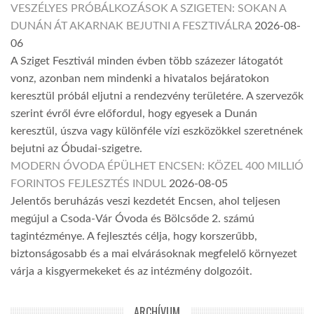
VESZÉLYES PRÓBÁLKOZÁSOK A SZIGETEN: SOKAN A
DUNÁN ÁT AKARNAK BEJUTNI A FESZTIVÁLRA
2026-08-
06
A Sziget Fesztivál minden évben több százezer látogatót
vonz, azonban nem mindenki a hivatalos bejáratokon
keresztül próbál eljutni a rendezvény területére. A szervezők
szerint évről évre előfordul, hogy egyesek a Dunán
keresztül, úszva vagy különféle vízi eszközökkel szeretnének
bejutni az Óbudai-szigetre.
MODERN ÓVODA ÉPÜLHET ENCSEN: KÖZEL 400 MILLIÓ
FORINTOS FEJLESZTÉS INDUL
2026-08-05
Jelentős beruházás veszi kezdetét Encsen, ahol teljesen
megújul a Csoda-Vár Óvoda és Bölcsőde 2. számú
tagintézménye. A fejlesztés célja, hogy korszerűbb,
biztonságosabb és a mai elvárásoknak megfelelő környezet
várja a kisgyermekeket és az intézmény dolgozóit.
ARCHÍVUM