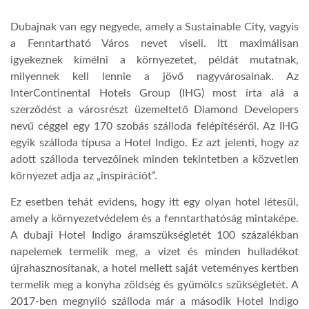
Dubajnak van egy negyede, amely a Sustainable City, vagyis
LATIMO.HU
a Fenntartható Város nevet viseli. Itt maximálisan
igyekeznek kímélni a környezetet, példát mutatnak,
GLOBOBOOK
milyennek kell lennie a jövő nagyvárosainak. Az
InterContinental Hotels Group (IHG) most írta alá a
szerződést a városrészt üzemeltető Diamond Developers
nevű céggel egy 170 szobás szálloda felépítéséről. Az IHG
egyik szálloda típusa a Hotel Indigo. Ez azt jelenti, hogy az
adott szálloda tervezőinek minden tekintetben a közvetlen
környezet adja az „inspirációt”.
Ez esetben tehát evidens, hogy itt egy olyan hotel létesül,
amely a környezetvédelem és a fenntarthatóság mintaképe.
A dubaji Hotel Indigo áramszükségletét 100 százalékban
napelemek termelik meg, a vizet és minden hulladékot
újrahasznosítanak, a hotel mellett saját veteményes kertben
termelik meg a konyha zöldség és gyümölcs szükségletét. A
2017-ben megnyíló szálloda már a második Hotel Indigo