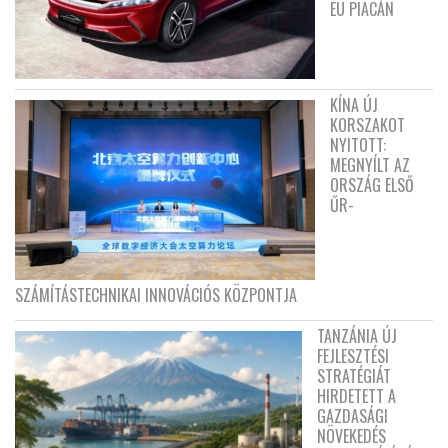
EU PIACÁN
KÍNA ÚJ
KORSZAKOT
NYITOTT:
MEGNYÍLT AZ
ORSZÁG ELSŐ
ŰR-
SZÁMÍTÁSTECHNIKAI INNOVÁCIÓS KÖZPONTJA
TANZÁNIA ÚJ
FEJLESZTÉSI
STRATÉGIÁT
HIRDETETT A
GAZDASÁGI
NÖVEKEDÉS