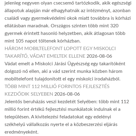
jelenleg negyven olyan csecsemő tartózkodik, akik egészségi
állapotuk alapján már elhagyhatnák az intézményt, azonban
családi vagy gyermekvédelmi okok miatt továbbra is kórházi
ellátásban maradnak. Országos szinten több mint 320
gyermek érintett hasonló helyzetben, akik átlagosan több
mint 105 napot töltenek kórházban.
HÁROM MOBILTELEFONT LOPOTT EGY MISKOLCI
TAKARÍTÓ, VÁDAT EMELTEK ELLENE
2026-08-06
Vádat emelt a Miskolci Járási Ügyészség egy takarítóként
dolgozó nő ellen, aki a vád szerint munka közben három
mobiltelefont tulajdonított el egy miskolci irodaházból.
TÖBB MINT 112 MILLIÓ FORINTOS FEJLESZTÉS
KEZDŐDIK SELYEBEN
2026-08-06
Jelentős beruházás veszi kezdetét Selyében: több mint 112
millió forint értékű fejlesztési munkálatok indulnak el a
településen. A kivitelezési feladatokat egy edelényi
székhelyű vállalkozás nyerte el a közbeszerzési eljárás
eredményeként.