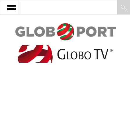
FŐOLDAL
AFRIKA
EURÓPA
ÁZSIA
ÉSZAK-AMERIKA
LATIN-AMERIKA