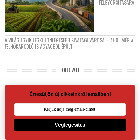
FELGYORSÍTÁSÁRA
A VILÁG EGYIK LEGKÜLÖNLEGESEBB SIVATAGI VÁROSA – AHOL MÉG A
FELHŐKARCOLÓ IS AGYAGBÓL ÉPÜLT
FOLLOW.IT
Értesüljön új cikkeinkről emailben!
Véglegesítés