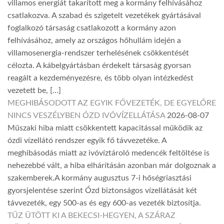
villamos energiát takarított meg a kormány felhívásához
csatlakozva. A szabad és szigetelt vezetékek gyártásával
foglalkozó társaság csatlakozott a kormány azon
felhívásához, amely az országos hőhullám idején a
villamosenergia-rendszer terhelésének csökkentését
célozta. A kábelgyártásban érdekelt társaság gyorsan
reagált a kezdeményezésre, és több olyan intézkedést
vezetett be, […]
MEGHIBÁSODOTT AZ EGYIK FŐVEZETÉK, DE EGYELŐRE
NINCS VESZÉLYBEN ÓZD IVÓVÍZELLÁTÁSA
2026-08-07
Műszaki hiba miatt csökkentett kapacitással működik az
ózdi vízellátó rendszer egyik fő távvezetéke. A
meghibásodás miatt az ivóvíztároló medencék feltöltése is
nehezebbé vált, a hiba elhárításán azonban már dolgoznak a
szakemberek.A kormány augusztus 7-i hőségriasztási
gyorsjelentése szerint Ózd biztonságos vízellátását két
távvezeték, egy 500-as és egy 600-as vezeték biztosítja.
TŰZ ÜTÖTT KI A BEKECSI-HEGYEN, A SZÁRAZ