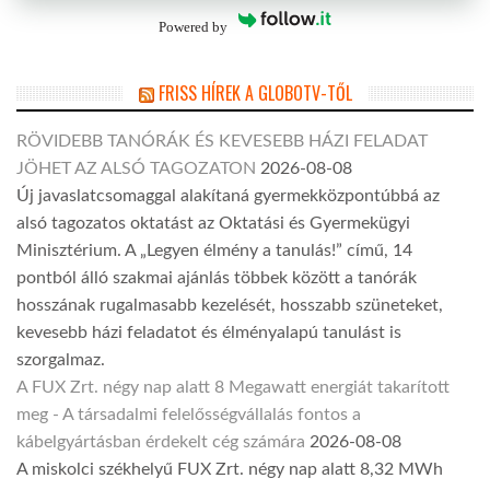
Powered by
FRISS HÍREK A GLOBOTV-TŐL
RÖVIDEBB TANÓRÁK ÉS KEVESEBB HÁZI FELADAT
JÖHET AZ ALSÓ TAGOZATON
2026-08-08
Új javaslatcsomaggal alakítaná gyermekközpontúbbá az
alsó tagozatos oktatást az Oktatási és Gyermekügyi
Minisztérium. A „Legyen élmény a tanulás!” című, 14
pontból álló szakmai ajánlás többek között a tanórák
hosszának rugalmasabb kezelését, hosszabb szüneteket,
kevesebb házi feladatot és élményalapú tanulást is
szorgalmaz.
A FUX Zrt. négy nap alatt 8 Megawatt energiát takarított
meg - A társadalmi felelősségvállalás fontos a
kábelgyártásban érdekelt cég számára
2026-08-08
A miskolci székhelyű FUX Zrt. négy nap alatt 8,32 MWh