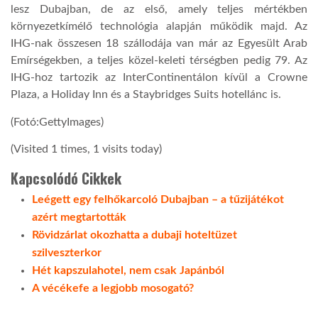
lesz Dubajban, de az első, amely teljes mértékben
környezetkímélő technológia alapján működik majd. Az
IHG-nak összesen 18 szállodája van már az Egyesült Arab
Emírségekben, a teljes közel-keleti térségben pedig 79. Az
IHG-hoz tartozik az InterContinentálon kívül a Crowne
Plaza, a Holiday Inn és a Staybridges Suits hotellánc is.
(Fotó:GettyImages)
(Visited 1 times, 1 visits today)
Kapcsolódó Cikkek
Leégett egy felhőkarcoló Dubajban – a tűzijátékot
azért megtartották
Rövidzárlat okozhatta a dubaji hoteltüzet
szilveszterkor
Hét kapszulahotel, nem csak Japánból
A vécékefe a legjobb mosogató?