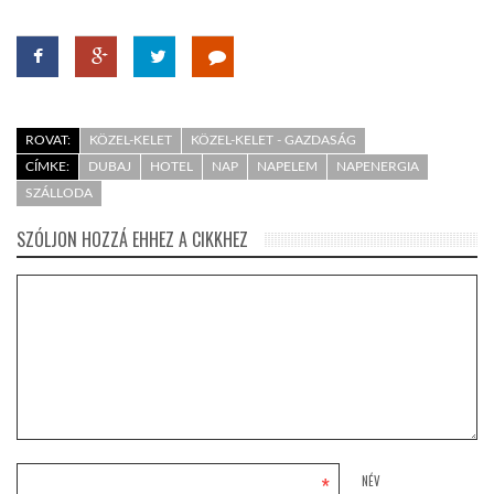
ROVAT:
KÖZEL-KELET
KÖZEL-KELET - GAZDASÁG
CÍMKE:
DUBAJ
HOTEL
NAP
NAPELEM
NAPENERGIA
SZÁLLODA
SZÓLJON HOZZÁ EHHEZ A CIKKHEZ
*
NÉV