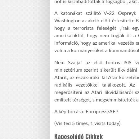
nőt is kiszabadítottak a fogságból, aki
A katonákat szállító V-22 Ospreyk 
Washington az akció előtt értesítette 
hogy a terrorista feleségét „Irak e
amerikaiaktól, hogy nem fogják őt a 
információ, hogy az amerikai vezetés en
volna a kormányerőket a kommandósok 
Nem Szajjaf az első fontos ISIS ve
minisztérium szerint sikerült likvidáln
Afarit, az észak-iraki Tal Afar körzet
radikális vezetőkkel találkozott. A
megerősíteni az Afari likvidálásáról 
említett térséget, s megsemmisítették az
A kép forrása: Europress/AFP
(Visited 5 times, 1 visits today)
Kapcsolódó Cikkek