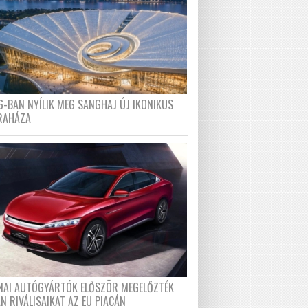
6-BAN NYÍLIK MEG SANGHAJ ÚJ IKONIKUS
RAHÁZA
ÍNAI AUTÓGYÁRTÓK ELŐSZÖR MEGELŐZTÉK
N RIVÁLISAIKAT AZ EU PIACÁN