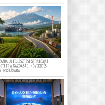
ÁNIA ÚJ FEJLESZTÉSI STRATÉGIÁT
DETETT A GAZDASÁGI NÖVEKEDÉS
GYORSÍTÁSÁRA