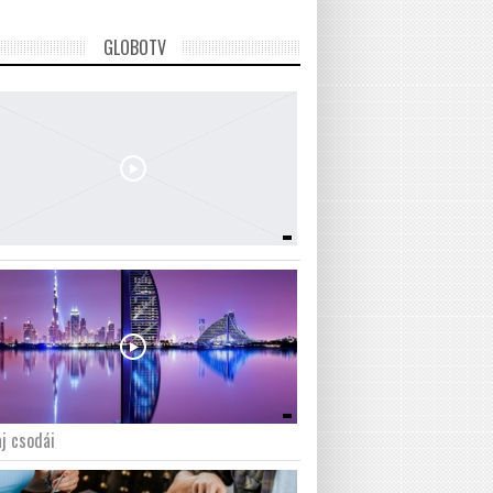
GLOBOTV
j csodái