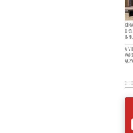
KÍN
ORS
INN
A VI
VÁR
AGY