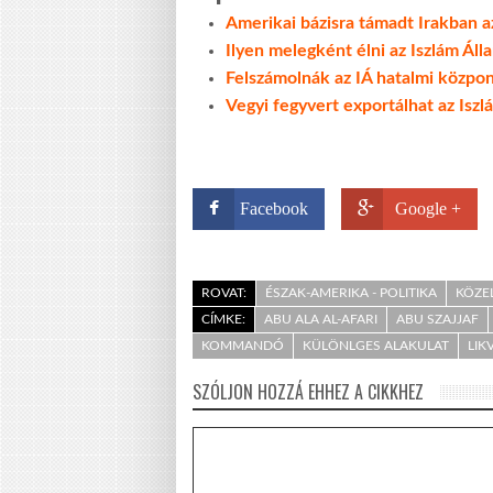
Amerikai bázisra támadt Irakban a
Ilyen melegként élni az Iszlám Áll
Felszámolnák az IÁ hatalmi közpon
Vegyi fegyvert exportálhat az Iszl
Facebook
Google +
ROVAT:
ÉSZAK-AMERIKA - POLITIKA
KÖZEL
CÍMKE:
ABU ALA AL-AFARI
ABU SZAJJAF
KOMMANDÓ
KÜLÖNLGES ALAKULAT
LIK
SZÓLJON HOZZÁ EHHEZ A CIKKHEZ