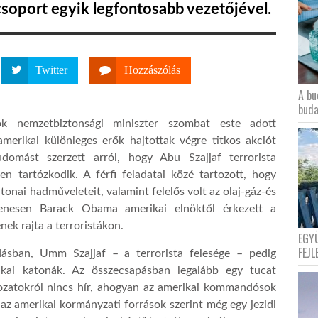
csoport egyik legfontosabb vezetőjével.
Twitter
Hozzászólás
A bu
buda
ok nemzetbiztonsági miniszter szombat este adott
amerikai különleges erők hajtottak végre titkos akciót
tudomást szerzett arról, hogy Abu Szajjaf terrorista
n tartózkodik. A férfi feladatai közé tartozott, hogy
atonai hadműveleteit, valamint felelős volt az olaj-gáz-és
yenesen Barack Obama amerikai elnöktől érkezett a
nek rajta a terroristákon.
EGY
FEJL
dásban, Umm Szajjaf – a terrorista felesége – pedig
ikai katonák. Az összecsapásban legalább egy tucat
áldozatokról nincs hír, ahogyan az amerikai kommandósok
 az amerikai kormányzati források szerint még egy jezidi