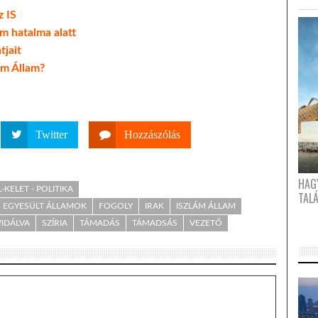
z IS
am hatalma alatt
tjait
ám Állam?
Twitter
Hozzászólás
HAG
-KELET - POLITIKA
TAL
EGYESÜLT ÁLLAMOK
FOGOLY
IRAK
ISZLÁM ÁLLAM
VIDÁLVA
SZÍRIA
TÁMADÁS
TÁMADSÁS
VEZETŐ