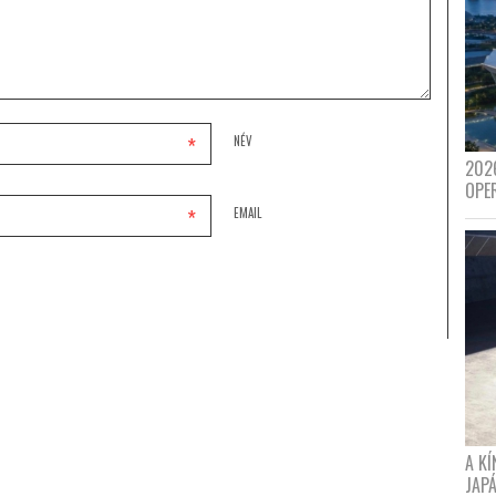
*
NÉV
202
OPE
*
EMAIL
A K
JAPÁ