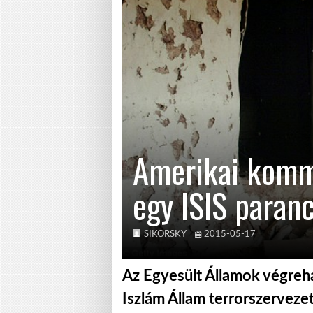
Amerikai komm
egy ISIS paran
SIKORSKY
2015-05-17
Az Egyesült Államok végreha
Iszlám Állam terrorszervezet