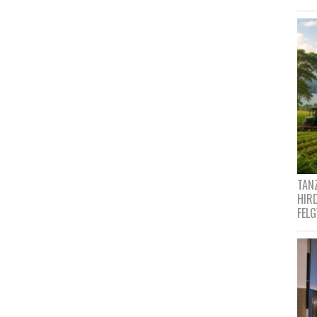
TANZ
HIR
FEL