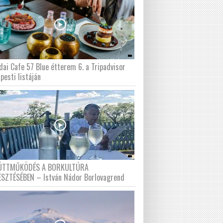
dai Cafe 57 Blue étterem 6. a Tripadvisor
pesti listáján
ÜTTMŰKÖDÉS A BORKULTÚRA
ESZTÉSÉBEN – István Nádor Borlovagrend