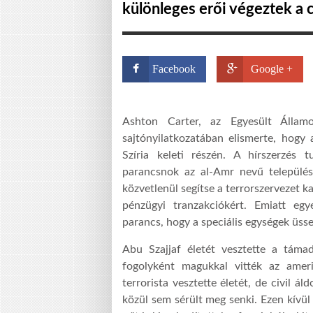
különleges erői végeztek a 
Facebook
Google +
Ashton Carter, az Egyesült Állam
sajtónyilatkozatában elismerte, hogy 
Szíria keleti részén. A hírszerzés 
parancsnok az al-Amr nevű települése
közvetlenül segítse a terrorszervezet k
pénzügyi tranzakciókért. Emiatt eg
parancs, hogy a speciális egységek üsse
Abu Szajjaf életét vesztette a táma
fogolyként magukkal vitték az amer
terrorista vesztette életét, de civil 
közül sem sérült meg senki. Ezen kívül