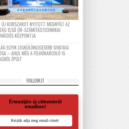
A ÚJ KORSZAKOT NYITOTT: MEGNYÍLT AZ
ZÁG ELSŐ ŰR-SZÁMÍTÁSTECHNIKAI
OVÁCIÓS KÖZPONTJA
LÁG EGYIK LEGKÜLÖNLEGESEBB SIVATAGI
OSA – AHOL MÉG A FELHŐKARCOLÓ IS
AGBÓL ÉPÜLT
FOLLOW.IT
Értesüljön új cikkeinkről
emailben!