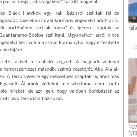
t a pár mintegy „rabszolgaként” tartott magánál.
és Black Hawkok egy iraki bázisról szálltak fel és
Bagdadot. Cserébe az iraki kormány engedélyt adott arra,
Kultu
gyik börtönében tartsák fogva” és ígéretet kaptak az
Guantánamo-öbölbe szállítani. Ugyanakkor arról nincs
gedélyt kért volna a szíriai kormánytól, vagy értesítette
akciójáról.
zető, akivel a koalíció végzett. A bagdadi védelmi
i a terrorszervezet második számú vezetőjét, Abu Ala al-
ében. A terrorvezérre egy mecsetben csaptak le, ahol más
z Egyesült Államok védelmi minisztériuma nem tudta
szóló híreket, de azt igen, hogy valóban bombázták az
 ott lévő terrorista bázisokat.
ÉSZ
ÉVF