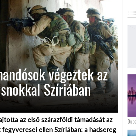
andósok végeztek az
csnokkal Szíriában
jtotta az első szárazföldi támadását az
Duba
 fegyveresei ellen Szíriában: a hadsereg