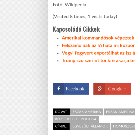
Fotó: Wikipedia
(Visited 8 times, 1 visits today)
Kapcsolódó Cikkek
Amerikai kommandósok végeztek a
Felszámolnák az IÁ hatalmi közpon
Vegyi fegyvert exportálhat az Iszl
Trump szó szerint tönkre akarja te
Facebook
Google +
ROVAT:
ÉSZAK-AMERIKA
ÉSZAK-AMERIKA 
KÖZEL-KELET - POLITIKA
CÍMKE:
EGYESÜLT ÁLLAMOK
HOMOSZEXU