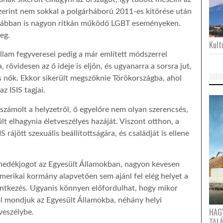
zerint nem sokkal a polgárháború 2011-es kitörése után
orábban is nagyon ritkán működő LGBT eseményeken.
eg.
Kultu
llam fegyveresei pedig a már említett módszerrel
 rövidesen az ő ideje is eljön, és ugyanarra a sorsra jut,
 és nők. Ekkor sikerült megszöknie Törökországba, ahol
z ISIS tagjai.
beszámolt a helyzetről, ő egyelőre nem olyan szerencsés,
t elhagynia életveszélyes hazáját. Viszont otthon, a
 rájött szexuális beállítottságára, és családját is ellene
nedékjogot az Egyesült Államokban, nagyon kevesen
erikai kormány alapvetően sem ajánl fel elég helyet a
entkezés. Ugyanis könnyen előfordulhat, hogy mikor
 mondjuk az Egyesült Államokba, néhány helyi
HAG
veszélybe.
TAL