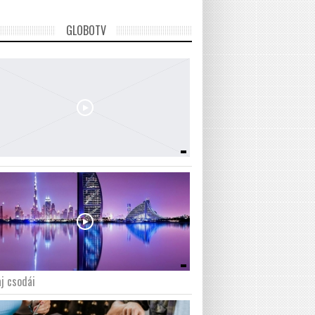
GLOBOTV
j csodái