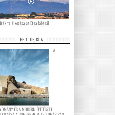
́rák találkozása az Etna lábánál
HETI TOPLISTA
A
YOMÁNY ÉS A MODERN ÉPÍTÉSZET
ÁLKOZÁSA A GUGGENHEIM ABU DHABIBAN