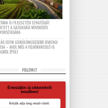
ÁNIA ÚJ FEJLESZTÉSI STRATÉGIÁT
DETETT A GAZDASÁGI NÖVEKEDÉS
GYORSÍTÁSÁRA
LÁG EGYIK LEGKÜLÖNLEGESEBB SIVATAGI
OSA – AHOL MÉG A FELHŐKARCOLÓ IS
AGBÓL ÉPÜLT
FOLLOW.IT
Értesüljön új cikkeinkről
emailben!