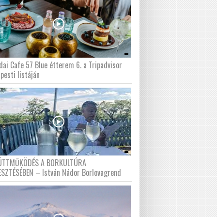
dai Cafe 57 Blue étterem 6. a Tripadvisor
pesti listáján
ÜTTMŰKÖDÉS A BORKULTÚRA
ESZTÉSÉBEN – István Nádor Borlovagrend