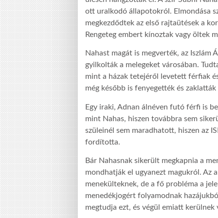
ott uralkodó állapotokról. Elmondása s
megkezdődtek az első rajtaütések a k
Rengeteg embert kínoztak vagy öltek m
Nahast magát is megverték, az Iszlám Á
gyilkolták a melegeket városában. Tudta,
mint a házak tetejéről levetett férfiak
még később is fenyegették és zaklatták a
Egy iraki, Adnan álnéven futó férfi is 
mint Nahas, hiszen továbbra sem sikerül
szüleinél sem maradhatott, hiszen az ISIS
fordította.
Bár Nahasnak sikerült megkapnia a me
mondhatják el ugyanezt magukról. Az am
menekülteknek, de a fő probléma a jel
menedékjogért folyamodnak hazájukból
megtudja ezt, és végül emiatt kerülnek 