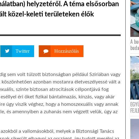
latban) helyzetéről. A téma elsősorban
lált közel-keleti területeken élők
A bu
buda
Twitter
Hozzászólás
ig sem volt túlzott biztonságban például Szíriában vagy
ak köszönhetően azonban mostanra életveszélyessé vált a
xuális, szinte biztosan atrocitások célpontjává fog
 eséllyel éri őket fizikai bántalmazás, kínzás, vagy akár
EGY
yire úgy viszik véghez, hogy a homoszexuális vagy annak
FEJL
k le, és amennyiben a zuhanás nem végzett velük, úgy az
 azokból a vallomásokból, melyek a Biztonsági Tanács
snak sikerült elhagyni az országot, így tudott mesélni az