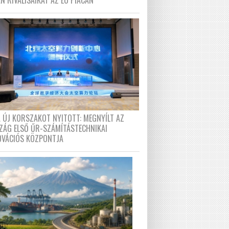
N RIVÁLISAIKAT AZ EU PIACÁN
A ÚJ KORSZAKOT NYITOTT: MEGNYÍLT AZ
ZÁG ELSŐ ŰR-SZÁMÍTÁSTECHNIKAI
OVÁCIÓS KÖZPONTJA