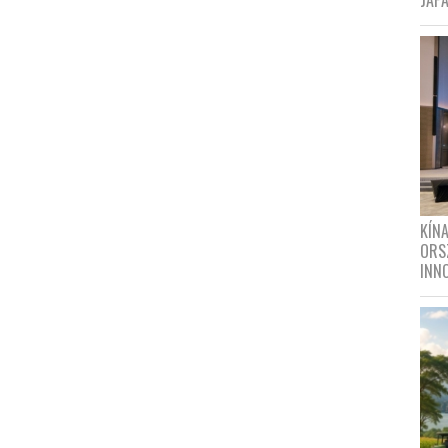
JAPÁ
KÍN
ORS
INN