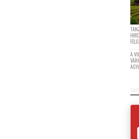
TANZ
HIR
FEL
A VI
VÁR
AGY