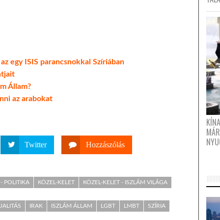
z egy ISIS parancsnokkal Szíriában
tjait
ám Állam?
nni az arabokat
KÍN
MÁR
NYU
Twitter
Hozzászólás
- POLITIKA
KÖZEL-KELET
KÖZEL-KELET - ISZLÁM VILÁGA
ALITÁS
IRAK
ISZLÁM ÁLLAM
LGBT
LMBT
SZÍRIA