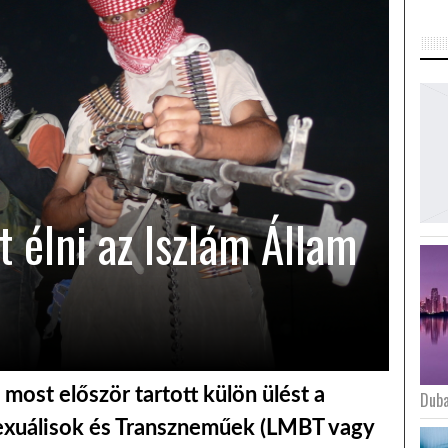
 élni az Iszlám Állam
most először tartott külön ülést a
Duba
exuálisok és Transzneműek (LMBT vagy