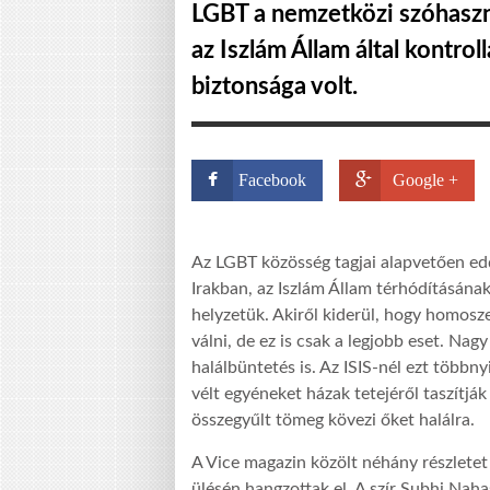
LGBT a nemzetközi szóhaszná
az Iszlám Állam által kontrol
biztonsága volt.
Facebook
Google +
Az LGBT közösség tagjai alapvetően edd
Irakban, az Iszlám Állam térhódításán
helyzetük. Akiről kiderül, hogy homosze
válni, de ez is csak a legjobb eset. Nagy
halálbüntetés is. Az ISIS-nél ezt többn
vélt egyéneket házak tetejéről taszítjá
összegyűlt tömeg kövezi őket halálra.
A Vice magazin közölt néhány részletet
ülésén hangzottak el. A szír Subhi Naha