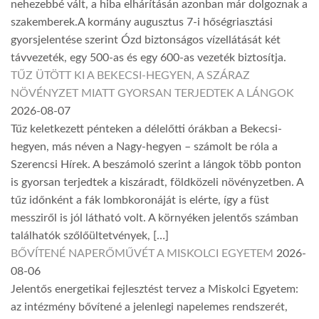
nehezebbé vált, a hiba elhárításán azonban már dolgoznak a
szakemberek.A kormány augusztus 7-i hőségriasztási
gyorsjelentése szerint Ózd biztonságos vízellátását két
távvezeték, egy 500-as és egy 600-as vezeték biztosítja.
TŰZ ÜTÖTT KI A BEKECSI-HEGYEN, A SZÁRAZ
NÖVÉNYZET MIATT GYORSAN TERJEDTEK A LÁNGOK
2026-08-07
Tűz keletkezett pénteken a délelőtti órákban a Bekecsi-
hegyen, más néven a Nagy-hegyen – számolt be róla a
Szerencsi Hírek. A beszámoló szerint a lángok több ponton
is gyorsan terjedtek a kiszáradt, földközeli növényzetben. A
tűz időnként a fák lombkoronáját is elérte, így a füst
messziről is jól látható volt. A környéken jelentős számban
találhatók szőlőültetvények, […]
BŐVÍTENÉ NAPERŐMŰVÉT A MISKOLCI EGYETEM
2026-
08-06
Jelentős energetikai fejlesztést tervez a Miskolci Egyetem:
az intézmény bővítené a jelenlegi napelemes rendszerét,