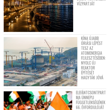
VÍZPARTJÁT
KÍNA ÚJABB
ÓRIÁSI LÉPÉST
TESZ AZ
ATOMENERGIA
FEJLESZTÉSÉBEN:
NYOLC ÚJ
REAKTOR
ÉPÍTÉSÉT
HAGYTÁK JÓVÁ
ELEFÁNTCSONTPART
MA ÜNNEPLI
FÜGGETLENSÉGÉNEK
66. ÉVFORDULÓJÁT