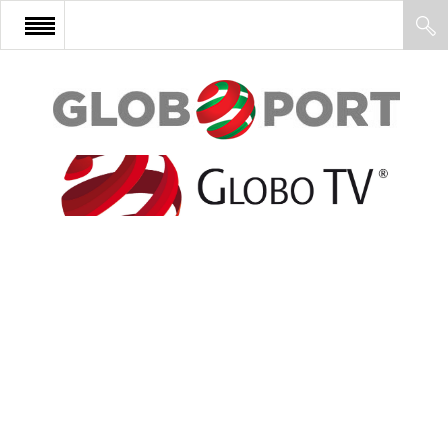
FŐOLDAL
AFRIKA
EURÓPA
ÁZSIA
ÉSZAK-AMERIKA
LATIN-AMERIKA