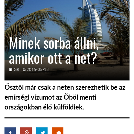
TROPICALMAGAZIN
GLOBOTV
Minek sorba állni,
amikor ott a net?
AFRIKA TUDÁSTÁR
A NAP SZÉPE
GR
2015-05-18
Ősztől már csak a neten szerezhetik be az
LINKTR.EE
emírségi vízumot az Öböl menti
országokban élő külföldiek.
GLOBOZSARU
DOBRAVERO.HU