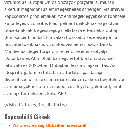
vízumot az Európai Uniós országok polgárai is, miután
sikerült megoldani az emírségekbeliek schengeni vízumával
kapcsolatos problémákat. Az emírségek egyébként többféle
különleges vízumot is kiad, például diákoknak vagy olyan
utazóknak, akik egészségügyi ellátásra érkeznek a dubaji
„klinika centrumba”. Ha valaki hosszabb kezelésre jön, a
hozzátartozóknak is vízumkedvezményt biztosítanak.
Mindez az idegenforgalom fellendítését is szolgálja.
Dubajban és Abu Dhabiban egyre több a turistavonzó
látnivaló és 2020-ban Dubajban lesz a világkiállítás. Az
idegenforgalom felfuttatása a tudatos gazdasági
diverzifikáció része és ma már csaknem akkora bevétele van
az emírségeknek a turizmusból és a légi forgalomból, mint
az olajkitermelésből. Fotó:AFP
(Visited 2 times, 1 visits today)
Kapcsolódó Cikkek
Az orosz válság Dubaiban is érződik