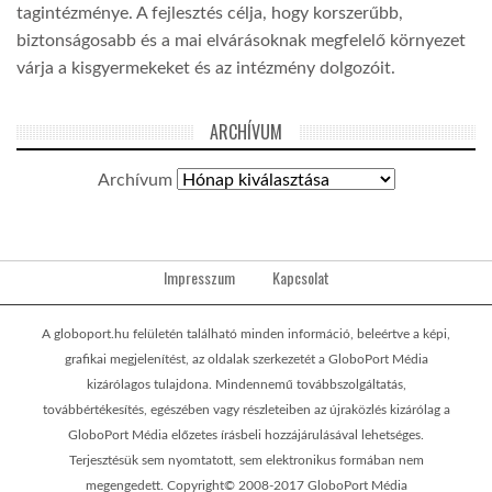
tagintézménye. A fejlesztés célja, hogy korszerűbb,
biztonságosabb és a mai elvárásoknak megfelelő környezet
várja a kisgyermekeket és az intézmény dolgozóit.
ARCHÍVUM
Archívum
Impresszum
Kapcsolat
A globoport.hu felületén található minden információ, beleértve a képi,
grafikai megjelenítést, az oldalak szerkezetét a GloboPort Média
kizárólagos tulajdona. Mindennemű továbbszolgáltatás,
továbbértékesítés, egészében vagy részleteiben az újraközlés kizárólag a
GloboPort Média előzetes írásbeli hozzájárulásával lehetséges.
Terjesztésük sem nyomtatott, sem elektronikus formában nem
megengedett. Copyright© 2008-2017 GloboPort Média