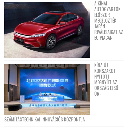
A KÍNAI
AUTÓGYÁRTÓK
ELŐSZÖR
MEGELŐZTÉK
JAPÁN
RIVÁLISAIKAT AZ
EU PIACÁN
KÍNA ÚJ
KORSZAKOT
NYITOTT:
MEGNYÍLT AZ
ORSZÁG ELSŐ
ŰR-
SZÁMÍTÁSTECHNIKAI INNOVÁCIÓS KÖZPONTJA