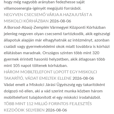
hogy még nagyobb arányban fedezhesse saját
villamosenergia-igényét megújuló forrásból.
NEGYVEN CSECSEMŐ VÁRJA A HAZAJUTÁST A
MISKOLCI KÓRHÁZBAN
2026-08-06
A Borsod-Abaúj-Zemplén Vármegyei Központi Kórházban
jelenleg negyven olyan csecsemő tartózkodik, akik egészségi
állapotuk alapján már elhagyhatnák az intézményt, azonban
családi vagy gyermekvédelmi okok miatt továbbra is kórházi
ellátásban maradnak. Országos szinten több mint 320
gyermek érintett hasonló helyzetben, akik átlagosan több
mint 105 napot töltenek kórházban.
HÁROM MOBILTELEFONT LOPOTT EGY MISKOLCI
TAKARÍTÓ, VÁDAT EMELTEK ELLENE
2026-08-06
Vádat emelt a Miskolci Járási Ügyészség egy takarítóként
dolgozó nő ellen, aki a vád szerint munka közben három
mobiltelefont tulajdonított el egy miskolci irodaházból.
TÖBB MINT 112 MILLIÓ FORINTOS FEJLESZTÉS
KEZDŐDIK SELYEBEN
2026-08-06