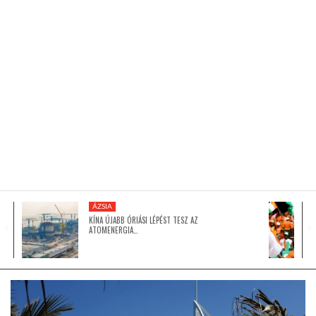
KÖZEL-KELET
AUSZTRÁLIA
A VILÁG ITTHON
MÉDIA
ÁZSIA
KÍNA ÚJABB ÓRIÁSI LÉPÉST TESZ AZ
ATOMENERGIA…
GLOBOTV BP
HÍR3D