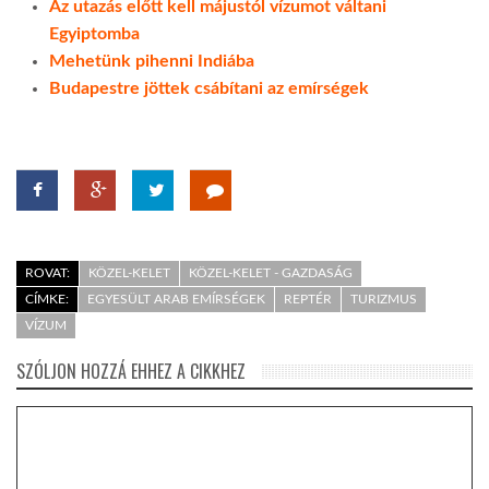
Az utazás előtt kell májustól vízumot váltani
Egyiptomba
Mehetünk pihenni Indiába
Budapestre jöttek csábítani az emírségek
ROVAT:
KÖZEL-KELET
KÖZEL-KELET - GAZDASÁG
CÍMKE:
EGYESÜLT ARAB EMÍRSÉGEK
REPTÉR
TURIZMUS
VÍZUM
SZÓLJON HOZZÁ EHHEZ A CIKKHEZ