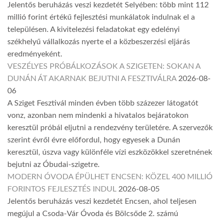
Jelentős beruházás veszi kezdetét Selyében: több mint 112
millió forint értékű fejlesztési munkálatok indulnak el a
településen. A kivitelezési feladatokat egy edelényi
székhelyű vállalkozás nyerte el a közbeszerzési eljárás
eredményeként.
VESZÉLYES PRÓBÁLKOZÁSOK A SZIGETEN: SOKAN A
DUNÁN ÁT AKARNAK BEJUTNI A FESZTIVÁLRA
2026-08-
06
A Sziget Fesztivál minden évben több százezer látogatót
vonz, azonban nem mindenki a hivatalos bejáratokon
keresztül próbál eljutni a rendezvény területére. A szervezők
szerint évről évre előfordul, hogy egyesek a Dunán
keresztül, úszva vagy különféle vízi eszközökkel szeretnének
bejutni az Óbudai-szigetre.
MODERN ÓVODA ÉPÜLHET ENCSEN: KÖZEL 400 MILLIÓ
FORINTOS FEJLESZTÉS INDUL
2026-08-05
Jelentős beruházás veszi kezdetét Encsen, ahol teljesen
megújul a Csoda-Vár Óvoda és Bölcsőde 2. számú