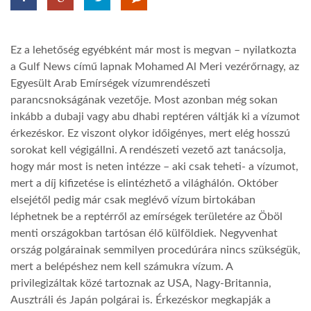
LATIMO.HU
Ez a lehetőség egyébként már most is megvan – nyilatkozta
a Gulf News című lapnak Mohamed Al Meri vezérőrnagy, az
GLOBOBOOK
Egyesült Arab Emírségek vízumrendészeti
parancsnokságának vezetője. Most azonban még sokan
inkább a dubaji vagy abu dhabi reptéren váltják ki a vízumot
érkezéskor. Ez viszont olykor időigényes, mert elég hosszú
sorokat kell végigállni. A rendészeti vezető azt tanácsolja,
hogy már most is neten intézze – aki csak teheti- a vízumot,
mert a díj kifizetése is elintézhető a világhálón. Október
elsejétől pedig már csak meglévő vízum birtokában
léphetnek be a reptérről az emírségek területére az Öböl
menti országokban tartósan élő külföldiek. Negyvenhat
ország polgárainak semmilyen procedúrára nincs szükségük,
mert a belépéshez nem kell számukra vízum. A
privilegizáltak közé tartoznak az USA, Nagy-Britannia,
Ausztráli és Japán polgárai is. Érkezéskor megkapják a