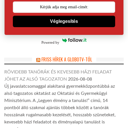
Véglegesítés
Powered by
FRISS HÍREK A GLOBOTV-TŐL
RÖVIDEBB TANÓRÁK ÉS KEVESEBB HÁZI FELADAT
JÖHET AZ ALSÓ TAGOZATON
2026-08-08
Új javaslatcsomaggal alakítaná gyermekközpontúbbá az
alsó tagozatos oktatást az Oktatási és Gyermekügyi
Minisztérium. A „Legyen élmény a tanulás!” című, 14
pontból álló szakmai ajánlás többek között a tanórák
hosszának rugalmasabb kezelését, hosszabb szüneteket,
kevesebb házi feladatot és élményalapú tanulást is