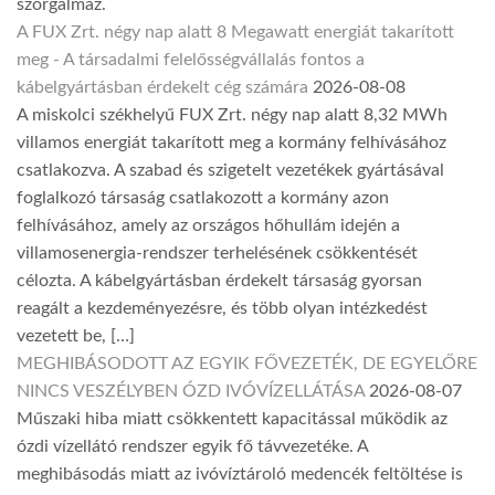
szorgalmaz.
A FUX Zrt. négy nap alatt 8 Megawatt energiát takarított
meg - A társadalmi felelősségvállalás fontos a
kábelgyártásban érdekelt cég számára
2026-08-08
A miskolci székhelyű FUX Zrt. négy nap alatt 8,32 MWh
villamos energiát takarított meg a kormány felhívásához
csatlakozva. A szabad és szigetelt vezetékek gyártásával
foglalkozó társaság csatlakozott a kormány azon
felhívásához, amely az országos hőhullám idején a
villamosenergia-rendszer terhelésének csökkentését
célozta. A kábelgyártásban érdekelt társaság gyorsan
reagált a kezdeményezésre, és több olyan intézkedést
vezetett be, […]
MEGHIBÁSODOTT AZ EGYIK FŐVEZETÉK, DE EGYELŐRE
NINCS VESZÉLYBEN ÓZD IVÓVÍZELLÁTÁSA
2026-08-07
Műszaki hiba miatt csökkentett kapacitással működik az
ózdi vízellátó rendszer egyik fő távvezetéke. A
meghibásodás miatt az ivóvíztároló medencék feltöltése is