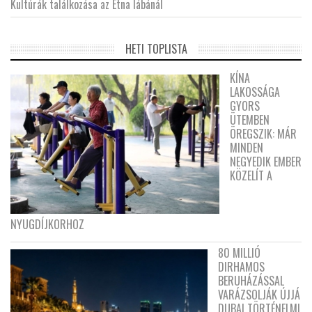
Kultúrák találkozása az Etna lábánál
HETI TOPLISTA
KÍNA
LAKOSSÁGA
GYORS
ÜTEMBEN
ÖREGSZIK: MÁR
MINDEN
NEGYEDIK EMBER
KÖZELÍT A
NYUGDÍJKORHOZ
80 MILLIÓ
DIRHAMOS
BERUHÁZÁSSAL
VARÁZSOLJÁK ÚJJÁ
DUBAI TÖRTÉNELMI