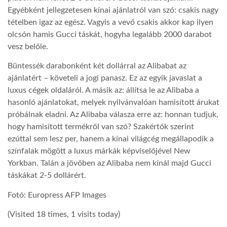
Egyébként jellegzetesen kínai ajánlatról van szó: csakis nagy
tételben igaz az egész. Vagyis a vevő csakis akkor kap ilyen
olcsón hamis Gucci táskát, hogyha legalább 2000 darabot
vesz belőle.
Büntessék darabonként két dollárral az Alibabat az
ajánlatért – követeli a jogi panasz. Ez az egyik javaslat a
luxus cégek oldaláról. A másik az: állítsa le az Alibaba a
hasonló ajánlatokat, melyek nyilvánvalóan hamisított árukat
próbálnak eladni. Az Alibaba válasza erre az: honnan tudjuk,
hogy hamisított termékről van szó? Szakértők szerint
ezúttal sem lesz per, hanem a kínai világcég megállapodik a
színfalak mögött a luxus márkák képviselőjével New
Yorkban. Talán a jövőben az Alibaba nem kínál majd Gucci
táskákat 2-5 dollárért.
Fotó: Europress AFP Images
(Visited 18 times, 1 visits today)