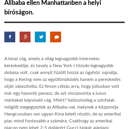
Alibaba ellen Manhattanben a helyi
bíróságon.
LATIMO.HU
GLOBOBOOK
A kínai cég, amely a világ legnagyobb internetes
kereskedője, és tavaly a New York-i tőzsde legnagyobb
dobása volt, csak annyit fűzött hozzá az ügyhöz: sajnálja,
hogy a Kering nem az együttműködés hanem a pereskedés
útját választotta. Ez finom célzás arra, hogy júliusban volt
már egy hasonló panasz, de azt visszavonta a luxus
márkákat képviselő cég. Miért? Valószínűleg a színfalak
mögött megegyeztek az Alibaba-val, melynek a központja
Hangcsouban van ugyan Kína keleti részén, de az amerikai
piac mind fontosabb a számára. Csakhogy az amerikai
piacon nem lehet 2-5 dollárért Gucci táskát ajánlani.