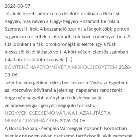
2026-08-07
Tűz keletkezett pénteken a délelőtti órákban a Bekecsi-
hegyen, más néven a Nagy-hegyen – számolt be róla a
Szerencsi Hírek. A beszámoló szerint a lángok több ponton
is gyorsan terjedtek a kiszáradt, földközeli növényzetben. A
tűz időnként a fák lombkoronáját is elérte, így a füst
messziről is jól látható volt. A környéken jelentős számban
találhatók szőlőültetvények, […]
BŐVÍTENÉ NAPERŐMŰVÉT A MISKOLCI EGYETEM
2026-
08-06
Jelentős energetikai fejlesztést tervez a Miskolci Egyetem:
az intézmény bővítené a jelenlegi napelemes rendszerét,
hogy még nagyobb arányban fedezhesse saját
villamosenergia-igényét megújuló forrásból.
NEGYVEN CSECSEMŐ VÁRJA A HAZAJUTÁST A
MISKOLCI KÓRHÁZBAN
2026-08-06
A Borsod-Abaúj-Zemplén Vármegyei Központi Kórházban
jelenleg negyven olyan csecsemő tartózkodik, akik egészségi