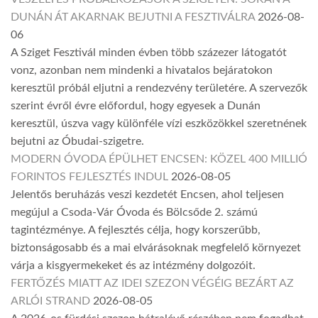
DUNÁN ÁT AKARNAK BEJUTNI A FESZTIVÁLRA
2026-08-
06
A Sziget Fesztivál minden évben több százezer látogatót
vonz, azonban nem mindenki a hivatalos bejáratokon
keresztül próbál eljutni a rendezvény területére. A szervezők
szerint évről évre előfordul, hogy egyesek a Dunán
keresztül, úszva vagy különféle vízi eszközökkel szeretnének
bejutni az Óbudai-szigetre.
MODERN ÓVODA ÉPÜLHET ENCSEN: KÖZEL 400 MILLIÓ
FORINTOS FEJLESZTÉS INDUL
2026-08-05
Jelentős beruházás veszi kezdetét Encsen, ahol teljesen
megújul a Csoda-Vár Óvoda és Bölcsőde 2. számú
tagintézménye. A fejlesztés célja, hogy korszerűbb,
biztonságosabb és a mai elvárásoknak megfelelő környezet
várja a kisgyermekeket és az intézmény dolgozóit.
FERTŐZÉS MIATT AZ IDEI SZEZON VÉGÉIG BEZÁRT AZ
ARLÓI STRAND
2026-08-05