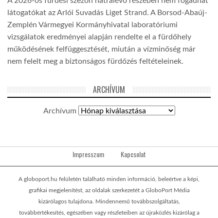
A 2026-os fürdési szezon hátralévő részében nem fogadhat
látogatókat az Arlói Suvadás Liget Strand. A Borsod-Abaúj-
Zemplén Vármegyei Kormányhivatal laboratóriumi
vizsgálatok eredményei alapján rendelte el a fürdőhely
működésének felfüggesztését, miután a vízminőség már
nem felelt meg a biztonságos fürdőzés feltételeinek.
ARCHÍVUM
Archívum
Impresszum
Kapcsolat
A globoport.hu felületén található minden információ, beleértve a képi,
grafikai megjelenítést, az oldalak szerkezetét a GloboPort Média
kizárólagos tulajdona. Mindennemű továbbszolgáltatás,
továbbértékesítés, egészében vagy részleteiben az újraközlés kizárólag a