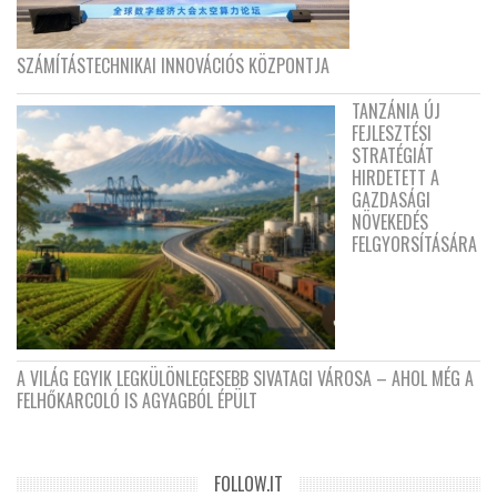
SZÁMÍTÁSTECHNIKAI INNOVÁCIÓS KÖZPONTJA
TANZÁNIA ÚJ
FEJLESZTÉSI
STRATÉGIÁT
HIRDETETT A
GAZDASÁGI
NÖVEKEDÉS
FELGYORSÍTÁSÁRA
A VILÁG EGYIK LEGKÜLÖNLEGESEBB SIVATAGI VÁROSA – AHOL MÉG A
FELHŐKARCOLÓ IS AGYAGBÓL ÉPÜLT
FOLLOW.IT