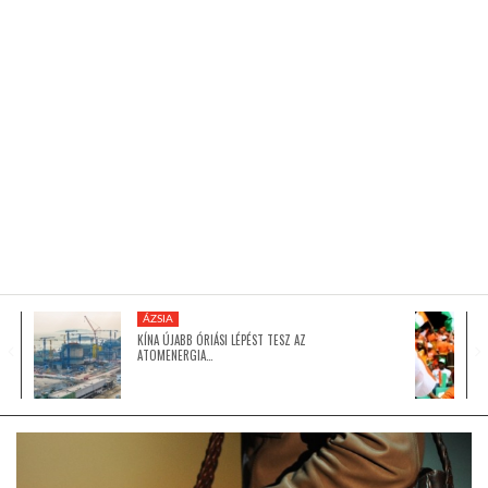
KÖZEL-KELET
AUSZTRÁLIA
A VILÁG ITTHON
MÉDIA
ÁZSIA
KÍNA ÚJABB ÓRIÁSI LÉPÉST TESZ AZ
ATOMENERGIA…
GLOBOTV BP
HÍR3D