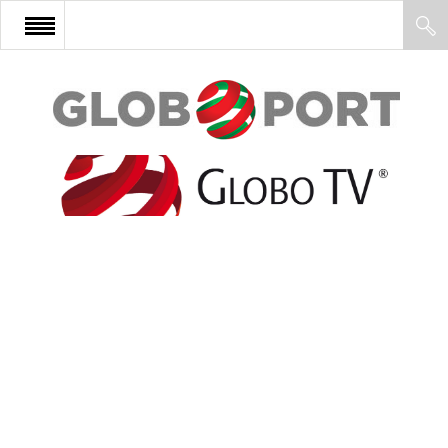
FŐOLDAL
AFRIKA
EURÓPA
ÁZSIA
ÉSZAK-AMERIKA
LATIN-AMERIKA