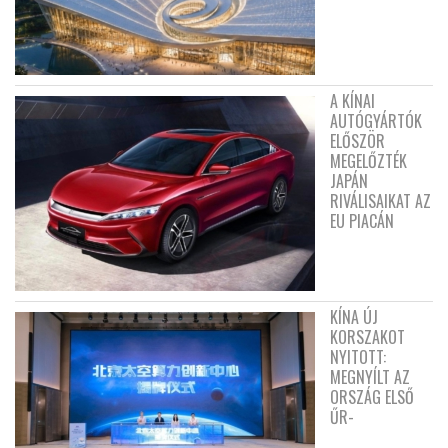
A KÍNAI
AUTÓGYÁRTÓK
ELŐSZÖR
MEGELŐZTÉK
JAPÁN
RIVÁLISAIKAT AZ
EU PIACÁN
KÍNA ÚJ
KORSZAKOT
NYITOTT:
MEGNYÍLT AZ
ORSZÁG ELSŐ
ŰR-