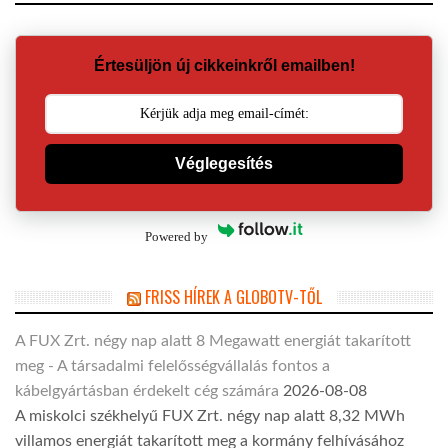
Értesüljön új cikkeinkről emailben!
Véglegesítés
Powered by
FRISS HÍREK A GLOBOTV-TŐL
A FUX Zrt. négy nap alatt 8 Megawatt energiát takarított
meg - A társadalmi felelősségvállalás fontos a
kábelgyártásban érdekelt cég számára
2026-08-08
A miskolci székhelyű FUX Zrt. négy nap alatt 8,32 MWh
villamos energiát takarított meg a kormány felhívásához