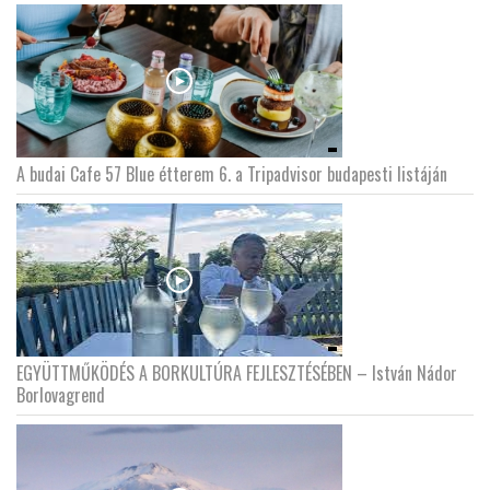
A budai Cafe 57 Blue étterem 6. a Tripadvisor budapesti listáján
EGYÜTTMŰKÖDÉS A BORKULTÚRA FEJLESZTÉSÉBEN – István Nádor
Borlovagrend