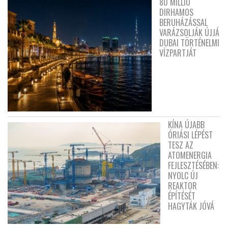
80 MILLIÓ
DIRHAMOS
BERUHÁZÁSSAL
VARÁZSOLJÁK ÚJJÁ
DUBAI TÖRTÉNELMI
VÍZPARTJÁT
KÍNA ÚJABB
ÓRIÁSI LÉPÉST
TESZ AZ
ATOMENERGIA
FEJLESZTÉSÉBEN:
NYOLC ÚJ
REAKTOR
ÉPÍTÉSÉT
HAGYTÁK JÓVÁ