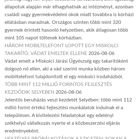
állapotuk alapján már elhagyhatnák az intézményt, azonban
családi vagy gyermekvédelmi okok miatt továbbra is kórházi
ellátásban maradnak. Országos szinten több mint 320
gyermek érintett hasonló helyzetben, akik átlagosan több
mint 105 napot töltenek kórházban.
HÁROM MOBILTELEFONT LOPOTT EGY MISKOLCI
TAKARÍTÓ, VÁDAT EMELTEK ELLENE
2026-08-06
Vádat emelt a Miskolci Járási Ügyészség egy takarítóként
dolgozó nő ellen, aki a vád szerint munka közben három
mobiltelefont tulajdonított el egy miskolci irodaházból.
TÖBB MINT 112 MILLIÓ FORINTOS FEJLESZTÉS
KEZDŐDIK SELYEBEN
2026-08-06
Jelentős beruházás veszi kezdetét Selyében: több mint 112
millió forint értékű fejlesztési munkálatok indulnak el a
településen. A kivitelezési feladatokat egy edelényi
székhelyű vállalkozás nyerte el a közbeszerzési eljárás
eredményeként.
VESZÉLYES PRÓBÁLKOZÁSOK A SZIGETEN: SOKAN A