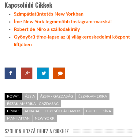
Kapcsolódó Cikkek
Szimpátiatüntetés New Yorkban
Íme New York legmenőbb Instagram-macskái
Robert de Niro a szállodakirály
Gyönyörű time-lapse az új világkereskedelmi központ
liftjében
ROVAT:
ÁZSIA
ÁZSIA - GAZDASÁG
ÉSZAK-AMERIKA
ÉSZAK-AMERIKA - GAZDASÁG
CÍMKE:
ALIBABA
EGYESÜLT ÁLLAMOK
GUCCI
KÍNA
MANHATTAN
NEW YORK
SZÓLJON HOZZÁ EHHEZ A CIKKHEZ