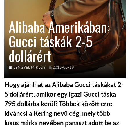
TROPICALMAGAZIN
Alibaba Amerikában:
GLOBOTV
Gucci táskák 2-5
dollárért
AFRIKA TUDÁSTÁR
A NAP SZÉPE
LENGYEL MIKLÓS
2015-05-18
Hogy ajánlhat az Alibaba Gucci táskákat 2-
LINKTR.EE
5 dollárért, amikor egy igazi Gucci táska
795 dollárba kerül? Többek között erre
GLOBOZSARU
kíváncsi a Kering nevű cég, mely több
luxus márka nevében panaszt adott be az
DOBRAVERO.HU