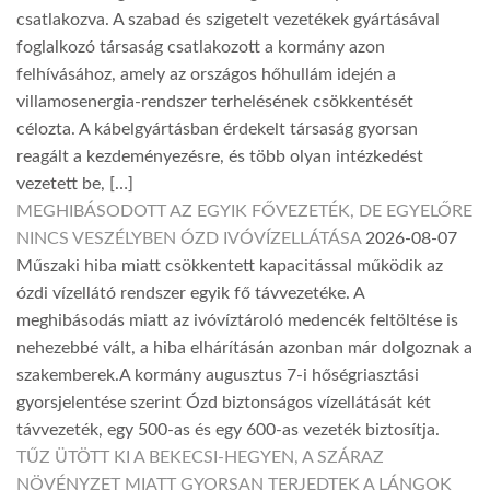
csatlakozva. A szabad és szigetelt vezetékek gyártásával
foglalkozó társaság csatlakozott a kormány azon
felhívásához, amely az országos hőhullám idején a
villamosenergia-rendszer terhelésének csökkentését
célozta. A kábelgyártásban érdekelt társaság gyorsan
reagált a kezdeményezésre, és több olyan intézkedést
vezetett be, […]
MEGHIBÁSODOTT AZ EGYIK FŐVEZETÉK, DE EGYELŐRE
NINCS VESZÉLYBEN ÓZD IVÓVÍZELLÁTÁSA
2026-08-07
Műszaki hiba miatt csökkentett kapacitással működik az
ózdi vízellátó rendszer egyik fő távvezetéke. A
meghibásodás miatt az ivóvíztároló medencék feltöltése is
nehezebbé vált, a hiba elhárításán azonban már dolgoznak a
szakemberek.A kormány augusztus 7-i hőségriasztási
gyorsjelentése szerint Ózd biztonságos vízellátását két
távvezeték, egy 500-as és egy 600-as vezeték biztosítja.
TŰZ ÜTÖTT KI A BEKECSI-HEGYEN, A SZÁRAZ
NÖVÉNYZET MIATT GYORSAN TERJEDTEK A LÁNGOK