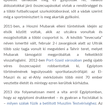
épületet támadtak meg és gyújtottak fel, halálos
áldozatokkal járó összecsapásokat vívtak a rendőrséggel és
a többi futballcsapat szurkolótáborával, sőt a vádak szerint
még a sportminisztert is meg akarták gyilkolni.
2011-ben, a Hoszni Mubarak elleni tüntetések idején az
elsők között voltak, akik az utcákra vonultak és
mozgósították a többi csoportot is. A később “tevecsata”
néven ismertté vált, február 2-i zavargások alatt az Ultrák
több száz tagja vonult ki megvédeni a Tahrír teret, melyet
Mubarak támogatói megpróbáltak a felkelőktől
visszafoglalni. 2012-ben
Port-Szaíd városában
pedig újabb
véres összecsapást robbantottak ki, Egyiptom
történelmének legsúlyosabb sportkatasztrófáját: az El-
Maszri és az el-Ahly mérkőzésén több mint 70 ember
vesztette életét és mintegy ezren kerültek kórházba.
2013 óta folyamatosan ment a vita arról Egyiptomban,
hogy az egyiptomi drukkereket – és gyakran a focistákat is
–
milyen szálak fűzik a betiltott Muszlim Testvériséghez
. Az