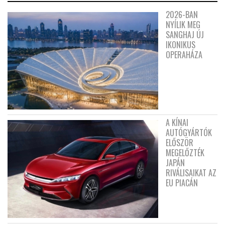
2026-BAN
NYÍLIK MEG
SANGHAJ ÚJ
IKONIKUS
OPERAHÁZA
A KÍNAI
AUTÓGYÁRTÓK
ELŐSZÖR
MEGELŐZTÉK
JAPÁN
RIVÁLISAIKAT AZ
EU PIACÁN