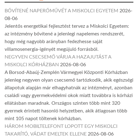
BŐVÍTENÉ NAPERŐMŰVÉT A MISKOLCI EGYETEM
2026-
08-06
Jelentős energetikai fejlesztést tervez a Miskolci Egyetem:
az intézmény bővítené a jelenlegi napelemes rendszerét,
hogy még nagyobb arányban fedezhesse saját
villamosenergia-igényét megújuló forrásból.
NEGYVEN CSECSEMŐ VÁRJA A HAZAJUTÁST A
MISKOLCI KÓRHÁZBAN
2026-08-06
A Borsod-Abaúj-Zemplén Vármegyei Központi Kórházban
jelenleg negyven olyan csecsemő tartózkodik, akik egészségi
állapotuk alapján már elhagyhatnák az intézményt, azonban
családi vagy gyermekvédelmi okok miatt továbbra is kórházi
ellátásban maradnak. Országos szinten több mint 320
gyermek érintett hasonló helyzetben, akik átlagosan több
mint 105 napot töltenek kórházban.
HÁROM MOBILTELEFONT LOPOTT EGY MISKOLCI
TAKARÍTÓ, VÁDAT EMELTEK ELLENE
2026-08-06