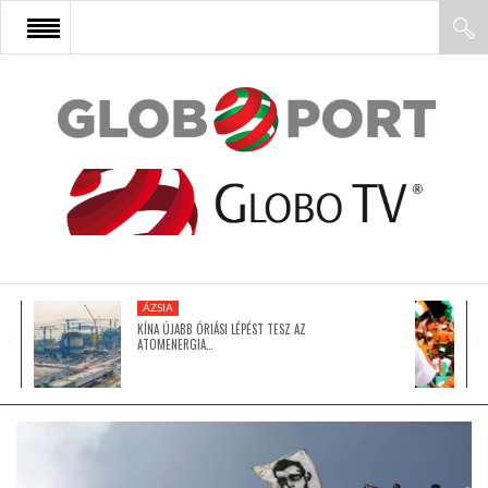
FŐOLDAL
AFRIKA
EURÓPA
ÁZSIA
ÁZSIA
KÍNA ÚJABB ÓRIÁSI LÉPÉST TESZ AZ
ATOMENERGIA…
ÉSZAK-AMERIKA
LATIN-AMERIKA