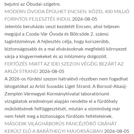
bejutni az Óbudai-szigetre.
MODERN ÓVODA ÉPÜLHET ENCSEN: KÖZEL 400 MILLIÓ
FORINTOS FEJLESZTÉS INDUL
2026-08-05
Jelentős beruházás veszi kezdetét Encsen, ahol teljesen
megújul a Csoda-Vár Óvoda és Bölcsőde 2. számú
tagintézménye. A fejlesztés célja, hogy korszerűbb,
biztonságosabb és a mai elvárásoknak megfelelő környezet
várja a kisgyermekeket és az intézmény dolgozóit.
FERTŐZÉS MIATT AZ IDEI SZEZON VÉGÉIG BEZÁRT AZ
ARLÓI STRAND
2026-08-05
A 2026-os fürdési szezon hátralévő részében nem fogadhat
látogatókat az Arlói Suvadás Liget Strand. A Borsod-Abaúj-
Zemplén Vármegyei Kormányhivatal laboratóriumi
vizsgálatok eredményei alapján rendelte el a fürdőhely
működésének felfüggesztését, miután a vízminőség már
nem felelt meg a biztonságos fürdőzés feltételeinek.
MÁSODIK VILÁGHÁBORÚS PÁNCÉLTÖRŐ GRÁNÁT
KERÜLT ELŐ A BARÁTHEGYI MAJORSÁGBAN
2026-08-05