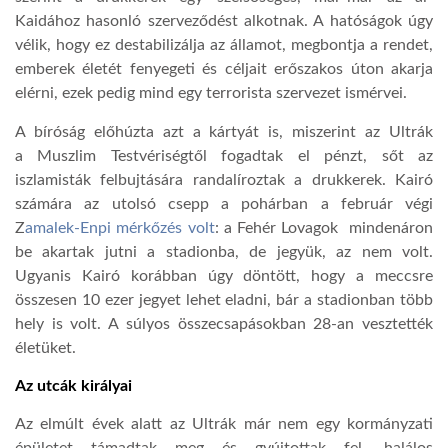
Kaidához hasonló szerveződést alkotnak. A hatóságok úgy
LATIMO.HU
vélik, hogy ez destabilizálja az államot, megbontja a rendet,
emberek életét fenyegeti és céljait erőszakos úton akarja
elérni, ezek pedig mind egy terrorista szervezet ismérvei.
GLOBOBOOK
A bíróság előhúzta azt a kártyát is, miszerint az Ultrák
a Muszlim Testvériségtől fogadtak el pénzt, sőt az
iszlamisták felbujtására randalíroztak a drukkerek. Kairó
számára az utolsó csepp a pohárban a február végi
Z
amalek-Enpi mérkőzés volt
: a Fehér Lovagok mindenáron
be akartak jutni a stadionba, de jegyük, az nem volt.
Ugyanis Kairó korábban úgy döntött, hogy a meccsre
összesen 10 ezer jegyet lehet eladni, bár a stadionban több
hely is volt. A súlyos összecsapásokban 28-an vesztették
életüket.
Az utcák királyai
Az elmúlt évek alatt az Ultrák már nem egy kormányzati