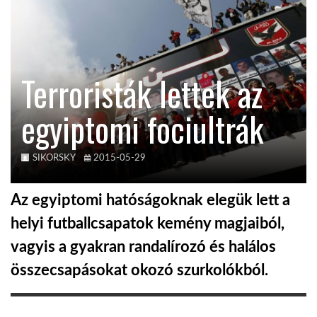
KÖZEL-KELET
Terroristák lettek az
AUSZTRÁLIA
egyiptomi fociultrák
A VILÁG ITTHON
SIKORSKY
2015-05-29
MÉDIA
Az egyiptomi hatóságoknak elegük lett a
helyi futballcsapatok kemény magjaiból,
vagyis a gyakran randalírozó és halálos
GLOBOTV BP
összecsapásokat okozó szurkolókból.
HÍR3D