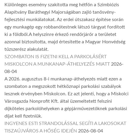
Különleges esemény szakította meg hétfőn a Szimbiózis
Alapítvány Baráthegyi Majorságában zajló tanösvény-
fejlesztési munkálatokat. Az erdei útszakasz építése során
egy munkagép egy robbanótestnek látszó tárgyat fordított
ki a földből.A helyszínre érkező rendőrjárőr a területet
azonnal biztosította, majd értesítette a Magyar Honvédség
tűzszerész alakulatát.
SZOMBATON IS FIZETNI KELL A PARKOLÁSÉRT
MISKOLCON A MUNKANAP-ÁTHELYEZÉS MIATT
2026-
08-04
A 2026. augusztus 8-i munkanap-áthelyezés miatt ezen a
szombaton a megszokott hétköznapi parkolási szabályok
lesznek érvényben Miskolcon. Ez azt jelenti, hogy a Miskolci
Városgazda Nonprofit Kft. által üzemeltetett felszíni
díjköteles parkolóhelyeken a gépjárművezetőknek parkolási
díjat kell fizetniük.
INGYENES ESTI STRANDOLÁSSAL SEGÍTI A LAKOSOKAT
TISZAÚJVÁROS A HŐSÉG IDEJÉN
2026-08-04