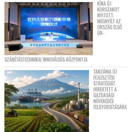
KÍNA ÚJ
KORSZAKOT
NYITOTT:
MEGNYÍLT AZ
ORSZÁG ELSŐ
ŰR-
SZÁMÍTÁSTECHNIKAI INNOVÁCIÓS KÖZPONTJA
TANZÁNIA ÚJ
FEJLESZTÉSI
STRATÉGIÁT
HIRDETETT A
GAZDASÁGI
NÖVEKEDÉS
FELGYORSÍTÁSÁRA