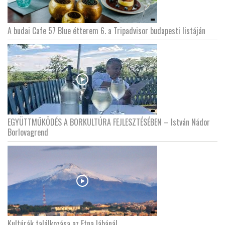
A budai Cafe 57 Blue étterem 6. a Tripadvisor budapesti listáján
EGYÜTTMŰKÖDÉS A BORKULTÚRA FEJLESZTÉSÉBEN – István Nádor
Borlovagrend
Kultúrák találkozása az Etna lábánál