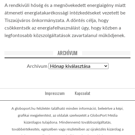
A rendkívüli hőség és a megnövekedett energiaigény miatt
átmeneti energiatakarékossági intézkedéseket vezetett be
Tiszaújváros önkormányzata. A döntés célja, hogy
csökkentsék az energiafelhasználást úgy, hogy közben a
legfontosabb közszolgáltatások zavartalanul működjenek.
ARCHÍVUM
Archívum
Impresszum
Kapcsolat
A globoport.hu felületén található minden információ, beleértve a képi,
grafikai megjelenítést, az oldalak szerkezetét a GloboPort Média
kizárólagos tulajdona. Mindennemű továbbszolgáltatás,
továbbértékesítés, egészében vagy részleteiben az újraközlés kizárólag a