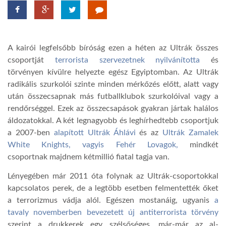
TROPICALMAGAZIN
A kairói legfelsőbb bíróság ezen a héten az Ultrák összes
GLOBOTV
csoportját
terrorista szervezetnek nyilvánította
és
törvényen kívülre helyezte egész Egyiptomban. Az Ultrák
radikális szurkolói szinte minden mérkőzés előtt, alatt vagy
AFRIKA TUDÁSTÁR
után összecsapnak más futballklubok szurkolóival vagy a
rendőrséggel. Ezek az összecsapások gyakran jártak halálos
A NAP SZÉPE
áldozatokkal. A két legnagyobb és leghírhedtebb csoportjuk
a 2007-ben
alapított Ultrák Áhlávi
és az
Ultrák Zamalek
White Knights, vagyis Fehér Lovagok,
mindkét
LINKTR.EE
csoportnak majdnem kétmillió fiatal tagja van.
Lényegében már 2011 óta folynak az Ultrák-csoportokkal
GLOBOZSARU
kapcsolatos perek, de a legtöbb esetben felmentették őket
a terrorizmus vádja alól. Egészen mostanáig, ugyanis
a
tavaly novemberben bevezetett új antiterrorista törvény
DOBRAVERO.HU
szerint a drukkerek egy szélsőséges, már-már az al-