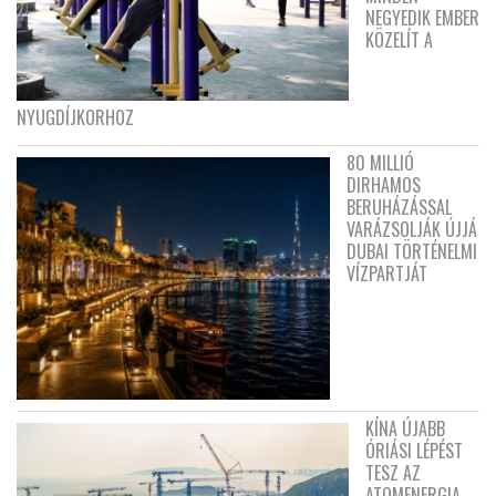
NEGYEDIK EMBER
KÖZELÍT A
NYUGDÍJKORHOZ
80 MILLIÓ
DIRHAMOS
BERUHÁZÁSSAL
VARÁZSOLJÁK ÚJJÁ
DUBAI TÖRTÉNELMI
VÍZPARTJÁT
KÍNA ÚJABB
ÓRIÁSI LÉPÉST
TESZ AZ
ATOMENERGIA