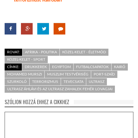
ROVAT:
AFRIKA - POLITIKA
KÖZEL-KELET - ÉLETMÓD
KÖZEL-KELET - SPORT
CÍMKE:
DRUKKEREK
EGYIPTOM
FUTBALCSAPATOK
KAIRÓ
MOHAMED MURSZI
MUSZLIM TESTVÉRISÉG
PORT-SZAÍD
SZURKOLÓ
TERRORIZMUS
TEVECSATA
ULTRASZ
ULTRASZ ÁHLÁVI ÉS AZ ULTRASZ ZAMALEK FEHÉR LOVAGJAI
SZÓLJON HOZZÁ EHHEZ A CIKKHEZ