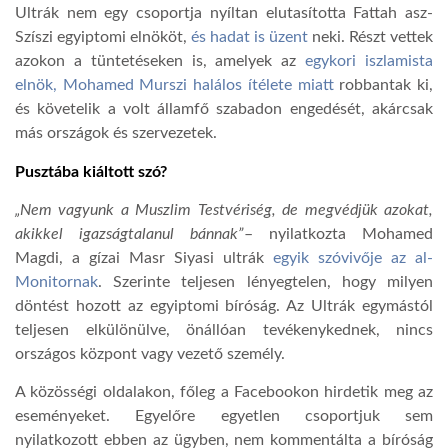
Ultrák nem egy csoportja nyíltan elutasította Fattah asz-
Szíszi egyiptomi elnököt,
és hadat is üzent
neki. Részt vettek
azokon a tüntetéseken is, amelyek az
egykori iszlamista
elnök, Mohamed Murszi halálos ítélete miatt
robbantak ki,
és követelik a volt államfő szabadon engedését, akárcsak
más országok és szervezetek.
Pusztába kiáltott szó?
„Nem vagyunk a Muszlim Testvériség, de megvédjük azokat,
akikkel igazságtalanul bánnak”
– nyilatkozta Mohamed
Magdi, a gízai Masr Siyasi ultrák
egyik szóvivője az al-
Monitornak
. Szerinte teljesen lényegtelen, hogy milyen
döntést hozott az egyiptomi bíróság. Az Ultrák egymástól
teljesen elkülönülve, önállóan tevékenykednek, nincs
országos központ vagy vezető személy.
A közösségi oldalakon, főleg a Facebookon hirdetik meg az
eseményeket. Egyelőre egyetlen csoportjuk sem
nyilatkozott ebben az ügyben, nem kommentálta a bíróság