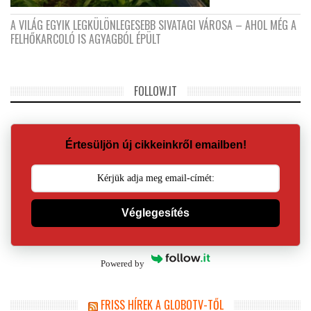
A VILÁG EGYIK LEGKÜLÖNLEGESEBB SIVATAGI VÁROSA – AHOL MÉG A
FELHŐKARCOLÓ IS AGYAGBÓL ÉPÜLT
FOLLOW.IT
Értesüljön új cikkeinkről emailben!
Véglegesítés
Powered by
FRISS HÍREK A GLOBOTV-TŐL