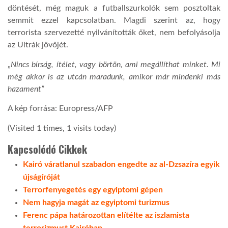
döntését, még maguk a futballszurkolók sem posztoltak
semmit ezzel kapcsolatban. Magdi szerint az, hogy
terrorista szervezetté nyilvánították őket, nem befolyásolja
az Ultrák jövőjét.
„
Nincs bírság, ítélet, vagy börtön, ami megállíthat minket. Mi
még akkor is az utcán maradunk, amikor már mindenki más
hazament”
A kép forrása: Europress/AFP
(Visited 1 times, 1 visits today)
Kapcsolódó Cikkek
Kairó váratlanul szabadon engedte az al-Dzsazíra egyik
újságíróját
Terrorfenyegetés egy egyiptomi gépen
Nem hagyja magát az egyiptomi turizmus
Ferenc pápa határozottan elítélte az iszlamista
terrorizmust Kairóban