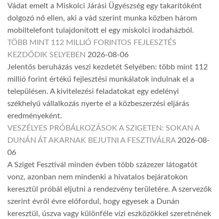
Vádat emelt a Miskolci Járási Ügyészség egy takarítóként
dolgozó nő ellen, aki a vád szerint munka közben három
mobiltelefont tulajdonított el egy miskolci irodaházból.
TÖBB MINT 112 MILLIÓ FORINTOS FEJLESZTÉS
KEZDŐDIK SELYEBEN
2026-08-06
Jelentős beruházás veszi kezdetét Selyében: több mint 112
millió forint értékű fejlesztési munkálatok indulnak el a
településen. A kivitelezési feladatokat egy edelényi
székhelyű vállalkozás nyerte el a közbeszerzési eljárás
eredményeként.
VESZÉLYES PRÓBÁLKOZÁSOK A SZIGETEN: SOKAN A
DUNÁN ÁT AKARNAK BEJUTNI A FESZTIVÁLRA
2026-08-
06
A Sziget Fesztivál minden évben több százezer látogatót
vonz, azonban nem mindenki a hivatalos bejáratokon
keresztül próbál eljutni a rendezvény területére. A szervezők
szerint évről évre előfordul, hogy egyesek a Dunán
keresztül, úszva vagy különféle vízi eszközökkel szeretnének