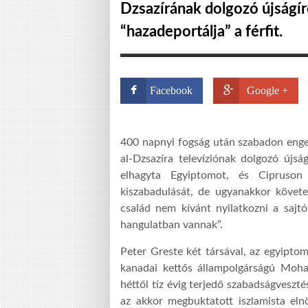
Dzsazírának dolgozó újságír
“hazadeportálja” a férfit.
Facebook
Google +
400 napnyi fogság után szabadon enged
al-Dzsazíra televíziónak dolgozó újsá
elhagyta Egyiptomot, és Cipruson 
kiszabadulását, de ugyanakkor követel
család nem kívánt nyilatkozni a sajtó
hangulatban vannak”.
Peter Greste két társával, az egyipt
kanadai kettős állampolgárságú Moh
héttől tíz évig terjedő szabadságveszté
az akkor megbuktatott iszlamista el