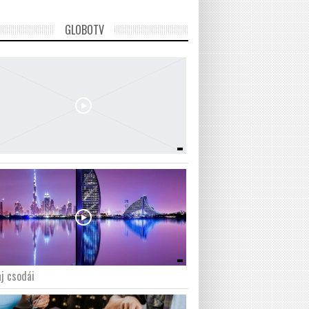
GLOBOTV
j csodái