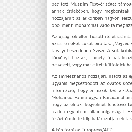
betiltott Muszlim Testvériséget támog
annak érdekében, hogy megbontsák az
hozzájárult az akkoriban nagyon feszü
öböl menti monarchiát vádolta meg azz
Az újságírók ellen hozott ítélet számta
Szíszi elnököt sokat bírálták.
„Nagyon n
tavalyi beszédében Szíszi. A sok krit
törvényt hoztak, amely felhatalmaz
helyezett, vagy már elítélt külföldiek h
Az amnesztiához hozzájárulhatott az eg
ugyanis megkezdődött az óvatos köze
információ, hogy a másik két al-Dzs
Mohamed Fahmi ugyan kanadai állampo
hogy az elnöki kegyelmet lehetővé t
leadná egyiptomi állampolgárságát. E
újságíró mindeddig határozottan elutasí
A kép forrása: Europress/AFP