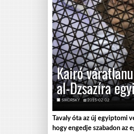
Kairó váratlan
al-Dzsazíra egy
SIKORSKY
2015-02-02
Tavaly óta az új egyiptomi 
hogy engedje szabadon az eg