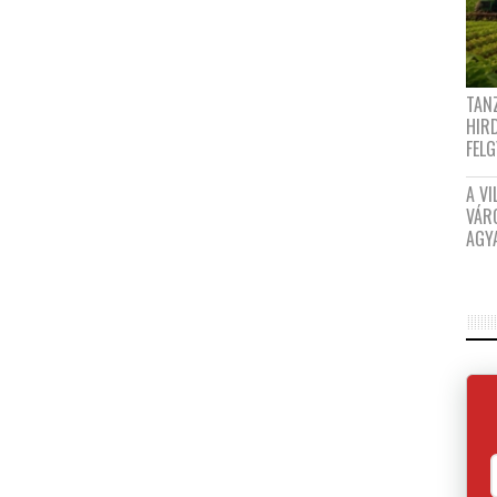
TANZ
HIR
FEL
A VI
VÁR
AGY