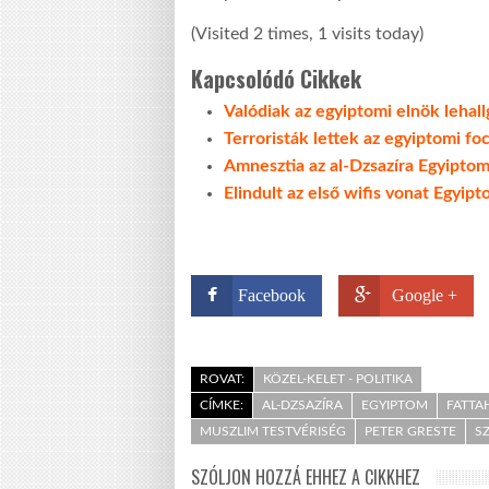
(Visited 2 times, 1 visits today)
Kapcsolódó Cikkek
Valódiak az egyiptomi elnök lehall
Terroristák lettek az egyiptomi foc
Amnesztia az al-Dzsazíra Egyiptom
Elindult az első wifis vonat Egyip
Facebook
Google +
ROVAT:
KÖZEL-KELET - POLITIKA
CÍMKE:
AL-DZSAZÍRA
EGYIPTOM
FATTAH
MUSZLIM TESTVÉRISÉG
PETER GRESTE
S
SZÓLJON HOZZÁ EHHEZ A CIKKHEZ