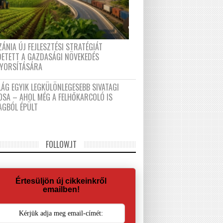
ÁNIA ÚJ FEJLESZTÉSI STRATÉGIÁT
DETETT A GAZDASÁGI NÖVEKEDÉS
GYORSÍTÁSÁRA
LÁG EGYIK LEGKÜLÖNLEGESEBB SIVATAGI
OSA – AHOL MÉG A FELHŐKARCOLÓ IS
AGBÓL ÉPÜLT
FOLLOW.IT
Értesüljön új cikkeinkről
emailben!