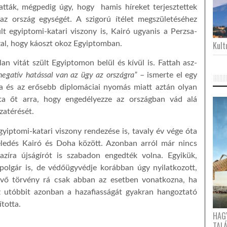
atták, mégpedig úgy, hogy hamis híreket terjesztettek
 ország egységét. A szigorú ítélet megszületéséhez
lt egyiptomi-katari viszony is, Kairó ugyanis a Perzsa-
al, hogy káoszt okoz Egyiptomban.
Kultu
lan vitát szült Egyiptomon belül és kívül is. Fattah asz-
egatív hatással van az ügy az országra”
– ismerte el egy
ika és az erősebb diplomáciai nyomás miatt aztán olyan
ta őt arra, hogy engedélyezze az országban vád alá
azatérését.
yiptomi-katari viszony rendezése is, tavaly év vége óta
ledés Kairó és Doha között. Azonban arról már nincs
azíra újságírót is szabadon engedték volna. Egyikük,
lgár is, de védőügyvédje korábban úgy nyilatkozott,
évő törvény rá csak abban az esetben vonatkozna, ha
z utóbbit azonban a hazafiasságát gyakran hangoztató
totta.
HAG
TAL