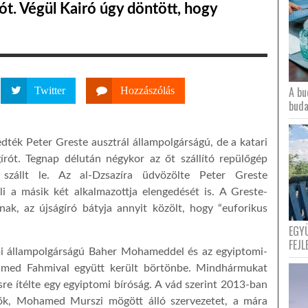
ót. Végül Kairó úgy döntött, hogy
A bu
Twitter
Hozzászólás
buda
ték Peter Greste ausztrál állampolgárságú, de a katari
gírót. Tegnap délután négykor az őt szállító repülőgép
szállt le. Az al-Dzsazíra üdvözölte Peter Greste
i a másik két alkalmazottja elengedését is. A Greste-
nak, az újságíró bátyja annyit közölt, hogy “euforikus
EGY
FEJL
omi állampolgárságú Baher Mohameddel és az egyiptomi-
amed Fahmival együtt került börtönbe. Mindhármukat
sre ítélte egy egyiptomi bíróság. A vád szerint 2013-ban
nök, Mohamed Murszi mögött álló szervezetet, a mára