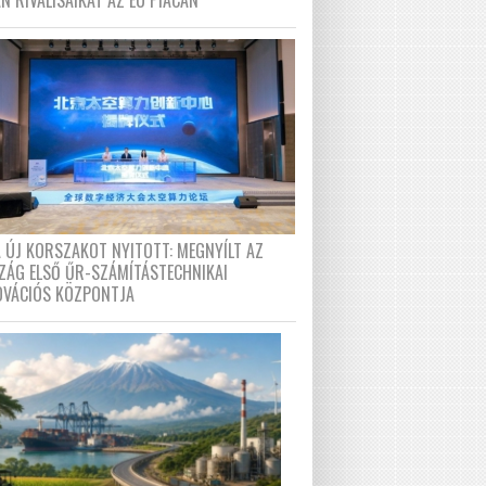
N RIVÁLISAIKAT AZ EU PIACÁN
A ÚJ KORSZAKOT NYITOTT: MEGNYÍLT AZ
ZÁG ELSŐ ŰR-SZÁMÍTÁSTECHNIKAI
OVÁCIÓS KÖZPONTJA