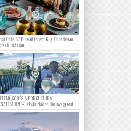
dai Cafe 57 Blue étterem 6. a Tripadvisor
pesti listáján
ÜTTMŰKÖDÉS A BORKULTÚRA
ESZTÉSÉBEN – István Nádor Borlovagrend