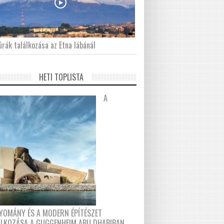
́rák találkozása az Etna lábánál
HETI TOPLISTA
A
YOMÁNY ÉS A MODERN ÉPÍTÉSZET
ÁLKOZÁSA A GUGGENHEIM ABU DHABIBAN