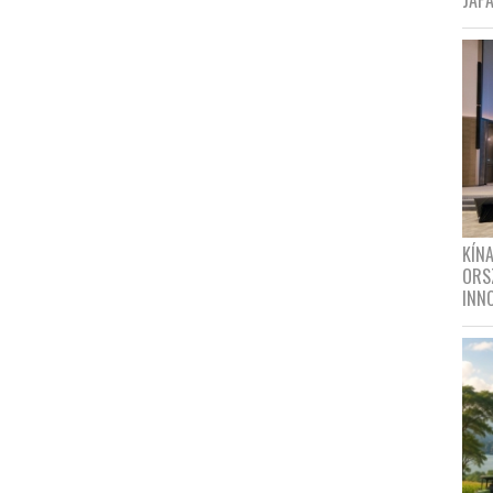
JAPÁ
KÍN
ORS
INN