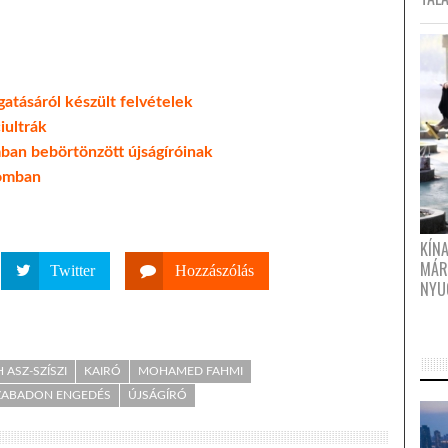
gatásáról készült felvételek
iultrák
ban bebörtönzött újságíróinak
tomban
KÍN
MÁR
Twitter
Hozzászólás
NYU
 ASZ-SZÍSZI
KAIRÓ
MOHAMED FAHMI
ZABADON ENGEDÉS
ÚJSÁGÍRÓ