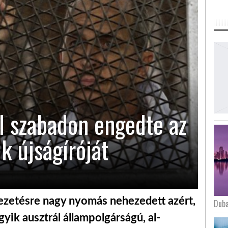
ul szabadon engedte az
ik újságíróját
vezetésre nagy nyomás nehezedett azért,
Duba
yik ausztrál állampolgárságú, al-