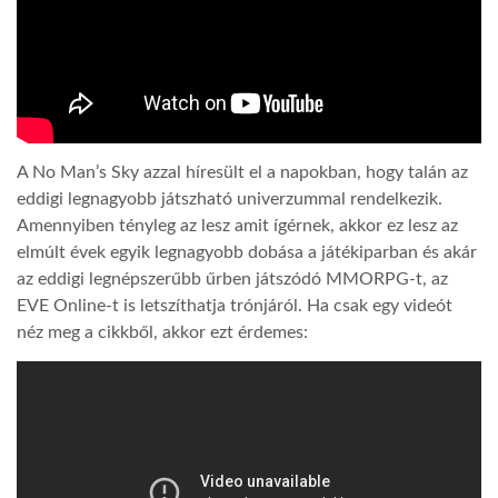
A No Man’s Sky azzal híresült el a napokban, hogy talán az
eddigi legnagyobb játszható univerzummal rendelkezik.
Amennyiben tényleg az lesz amit ígérnek, akkor ez lesz az
elmúlt évek egyik legnagyobb dobása a játékiparban és akár
az eddigi legnépszerűbb űrben játszódó MMORPG-t, az
EVE Online-t is letszíthatja trónjáról. Ha csak egy videót
néz meg a cikkből, akkor ezt érdemes: