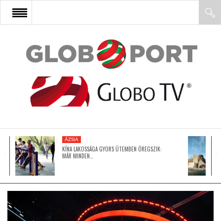
FŐOLDAL
AFRIKA
EURÓPA
ÁZSIA
ÁZSIA
KÍNA LAKOSSÁGA GYORS ÜTEMBEN ÖREGSZIK:
MÁR MINDEN…
ÉSZAK-AMERIKA
LATIN-AMERIKA