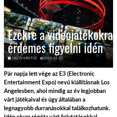
KÖZEL-KELET
Ezekre a videojátékokra
AUSZTRÁLIA
érdemes figyelni idén
A VILÁG ITTHON
ORZÓI KRISTÓF
2015-06-22
MÉDIA
Pár napja lett vége az E3 (Electronic
Entertainment Expo) nevű kiállításnak Los
Angelesben, ahol mindig az év legjobban
GLOBOTV BP
várt játékaival és úgy általában a
legnagyobb durranásokkal találkozhatunk.
HÍR3D