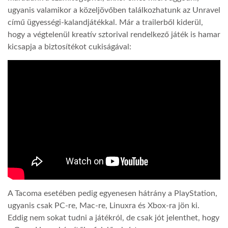
ugyanis valamikor a közeljövőben találkozhatunk az Unravel
című ügyességi-kalandjátékkal. Már a trailerből kiderül,
hogy a végtelenül kreatív sztorival rendelkező játék is hamar
kicsapja a biztosítékot cukiságával:
A Tacoma esetében pedig egyenesen hátrány a PlayStation,
ugyanis csak PC-re, Mac-re, Linuxra és Xbox-ra jön ki.
Eddig nem sokat tudni a játékról, de csak jót jelenthet, hogy