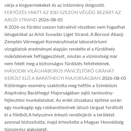
várja a kisgyermekeket és az intézmény dolgozóit.
FERTŐZÉS MIATT AZ IDEI SZEZON VÉGÉIG BEZÁRT AZ
ARLÓI STRAND
2026-08-05
A 2026-os fürdési szezon hátralévő részében nem fogadhat
látogatókat az Arlói Suvadás Liget Strand. A Borsod-Abaúj-
Zemplén Vármegyei Kormányhivatal laboratóriumi
vizsgálatok eredményei alapján rendelte el a fürdőhely
működésének felfüggesztését, miután a vízminőség már
nem felelt meg a biztonságos fürdőzés feltételeinek.
MÁSODIK VILÁGHÁBORÚS PÁNCÉLTÖRŐ GRÁNÁT
KERÜLT ELŐ A BARÁTHEGYI MAJORSÁGBAN
2026-08-05
Különleges esemény szakította meg hétfőn a Szimbiózis
Alapítvány Baráthegyi Majorságában zajló tanösvény-
fejlesztési munkálatokat. Az erdei útszakasz építése során
egy munkagép egy robbanótestnek látszó tárgyat fordított
ki a földből.A helyszínre érkező rendőrjárőr a területet
azonnal biztosította, majd értesítette a Magyar Honvédség
tűzszerész alakulatát.