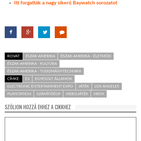
Itt forgatták a nagy sikerű Baywatch sorozatot
ROVAT:
ÉSZAK-AMERIKA
ÉSZAK-AMERIKA - ÉLETMÓD
ÉSZAK-AMERIKA - KULTÚRA
ÉSZAK-AMERIKA - TUDOMÁNY-TECHNIKA
CÍMKE:
E3
EGYESÜLT ÁLLAMOK
ELECTRONIC ENTERTAINMENT EXPO
JÁTÉK
LOS ANGELES
PLAYSTATION
SZÁMÍTÓÉGP
VIDEOJÁTÉK
XBOX
SZÓLJON HOZZÁ EHHEZ A CIKKHEZ