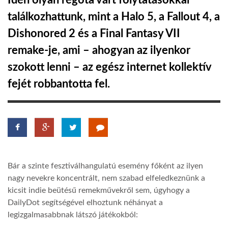
Idén olyan régóta várt folytatásokkal
találkozhattunk, mint a Halo 5, a Fallout 4, a
TROPICALMAGAZIN
Dishonored 2 és a Final Fantasy VII
remake-je, ami – ahogyan az ilyenkor
GLOBOTV
szokott lenni – az egész internet kollektív
fejét robbantotta fel.
AFRIKA TUDÁSTÁR
A NAP SZÉPE
LINKTR.EE
Bár a szinte fesztiválhangulatú esemény főként az ilyen
nagy nevekre koncentrált, nem szabad elfeledkeznünk a
GLOBOZSARU
kicsit indie beütésű remekművekről sem, úgyhogy a
DailyDot segítségével elhoztunk néhányat a
legizgalmasabbnak látszó játékokból:
DOBRAVERO.HU