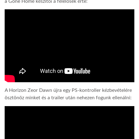
a Gone Home készítői a felelősek érte:
A Horizon Zeor Dawn újra egy PS-kontroller kézbevételére
ösztönöz minket és a trailer után nehezen fogunk ellenálni: