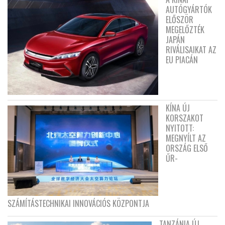
AUTÓGYÁRTÓK
ELŐSZÖR
MEGELŐZTÉK
JAPÁN
RIVÁLISAIKAT AZ
EU PIACÁN
KÍNA ÚJ
KORSZAKOT
NYITOTT:
MEGNYÍLT AZ
ORSZÁG ELSŐ
ŰR-
SZÁMÍTÁSTECHNIKAI INNOVÁCIÓS KÖZPONTJA
TANZÁNIA ÚJ