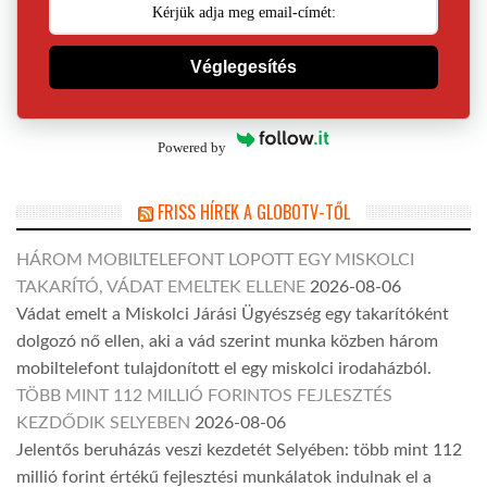
Véglegesítés
Powered by
FRISS HÍREK A GLOBOTV-TŐL
HÁROM MOBILTELEFONT LOPOTT EGY MISKOLCI
TAKARÍTÓ, VÁDAT EMELTEK ELLENE
2026-08-06
Vádat emelt a Miskolci Járási Ügyészség egy takarítóként
dolgozó nő ellen, aki a vád szerint munka közben három
mobiltelefont tulajdonított el egy miskolci irodaházból.
TÖBB MINT 112 MILLIÓ FORINTOS FEJLESZTÉS
KEZDŐDIK SELYEBEN
2026-08-06
Jelentős beruházás veszi kezdetét Selyében: több mint 112
millió forint értékű fejlesztési munkálatok indulnak el a