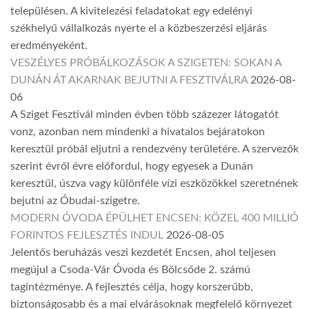
településen. A kivitelezési feladatokat egy edelényi
székhelyű vállalkozás nyerte el a közbeszerzési eljárás
eredményeként.
VESZÉLYES PRÓBÁLKOZÁSOK A SZIGETEN: SOKAN A
DUNÁN ÁT AKARNAK BEJUTNI A FESZTIVÁLRA
2026-08-
06
A Sziget Fesztivál minden évben több százezer látogatót
vonz, azonban nem mindenki a hivatalos bejáratokon
keresztül próbál eljutni a rendezvény területére. A szervezők
szerint évről évre előfordul, hogy egyesek a Dunán
keresztül, úszva vagy különféle vízi eszközökkel szeretnének
bejutni az Óbudai-szigetre.
MODERN ÓVODA ÉPÜLHET ENCSEN: KÖZEL 400 MILLIÓ
FORINTOS FEJLESZTÉS INDUL
2026-08-05
Jelentős beruházás veszi kezdetét Encsen, ahol teljesen
megújul a Csoda-Vár Óvoda és Bölcsőde 2. számú
tagintézménye. A fejlesztés célja, hogy korszerűbb,
biztonságosabb és a mai elvárásoknak megfelelő környezet