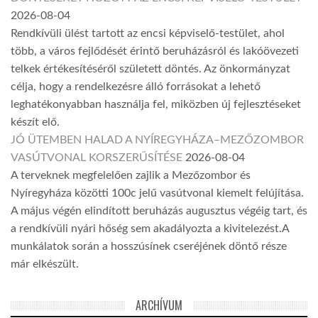
2026-08-04
Rendkívüli ülést tartott az encsi képviselő-testület, ahol
több, a város fejlődését érintő beruházásról és lakóövezeti
telkek értékesítéséről született döntés. Az önkormányzat
célja, hogy a rendelkezésre álló forrásokat a lehető
leghatékonyabban használja fel, miközben új fejlesztéseket
készít elő.
JÓ ÜTEMBEN HALAD A NYÍREGYHÁZA–MEZŐZOMBOR
VASÚTVONAL KORSZERŰSÍTÉSE
2026-08-04
A terveknek megfelelően zajlik a Mezőzombor és
Nyíregyháza közötti 100c jelű vasútvonal kiemelt felújítása.
A május végén elindított beruházás augusztus végéig tart, és
a rendkívüli nyári hőség sem akadályozta a kivitelezést.A
munkálatok során a hosszúsínek cseréjének döntő része
már elkészült.
ARCHÍVUM