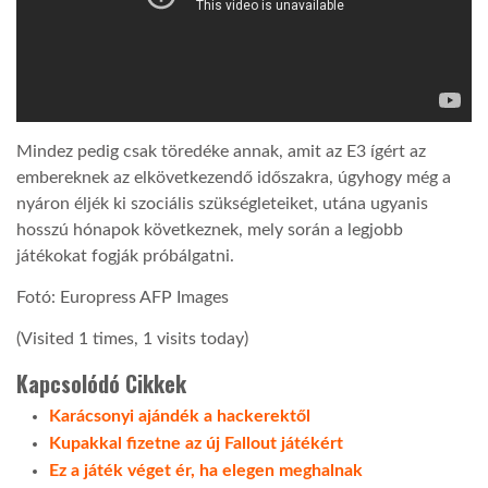
Mindez pedig csak töredéke annak, amit az E3 ígért az
embereknek az elkövetkezendő időszakra, úgyhogy még a
nyáron éljék ki szociális szükségleteiket, utána ugyanis
hosszú hónapok következnek, mely során a legjobb
játékokat fogják próbálgatni.
Fotó: Europress AFP Images
(Visited 1 times, 1 visits today)
Kapcsolódó Cikkek
Karácsonyi ajándék a hackerektől
Kupakkal fizetne az új Fallout játékért
Ez a játék véget ér, ha elegen meghalnak