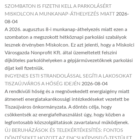
SZOMBATON IS FIZETNI KELL A PARKOLÁSÉRT
MISKOLCON A MUNKANAP-ÁTHELYEZÉS MIATT
2026-
08-04
A 2026. augusztus 8-i munkanap-áthelyezés miatt ezen a
szombaton a megszokott hétköznapi parkolási szabályok
lesznek érvényben Miskolcon. Ez azt jelenti, hogy a Miskolci
Városgazda Nonprofit Kft. által üzemeltetett felszíni
díjköteles parkolóhelyeken a gépjárművezetőknek parkolási
díjat kell fizetniük.
INGYENES ESTI STRANDOLÁSSAL SEGÍTI A LAKOSOKAT
TISZAÚJVÁROS A HŐSÉG IDEJÉN
2026-08-04
A rendkívüli hőség és a megnövekedett energiaigény miatt
átmeneti energiatakarékossági intézkedéseket vezetett be
Tiszaújváros önkormányzata. A döntés célja, hogy
csökkentsék az energiafelhasználást úgy, hogy közben a
legfontosabb közszolgáltatások zavartalanul működjenek.
ÚJ BERUHÁZÁSOK ÉS TELEKÉRTÉKESÍTÉS: FONTOS
DÖNTÉSEKET HOZOTT AZ ENCSI KÉPVISELŐ-TESTÜLET