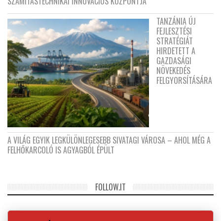
SZÁMÍTÁSTECHNIKAI INNOVÁCIÓS KÖZPONTJA
TANZÁNIA ÚJ
FEJLESZTÉSI
STRATÉGIÁT
HIRDETETT A
GAZDASÁGI
NÖVEKEDÉS
FELGYORSÍTÁSÁRA
A VILÁG EGYIK LEGKÜLÖNLEGESEBB SIVATAGI VÁROSA – AHOL MÉG A
FELHŐKARCOLÓ IS AGYAGBÓL ÉPÜLT
FOLLOW.IT