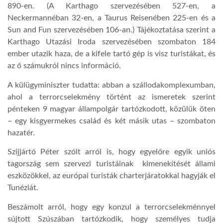
890-en. (A Karthago szervezésében 527-en, a
Neckermannéban 32-en, a Taurus Reisenében 225-en és a
Sun and Fun szervezésében 106-an.) Tájékoztatása szerint a
Karthago Utazási Iroda szervezésében szombaton 184
ember utazik haza, de a kifele tartó gép is visz turistákat, és
az ő számukról nincs információ.
A külügyminiszter tudatta: abban a szállodakomplexumban,
ahol a terrorcselekmény történt az ismeretek szerint
pénteken 9 magyar állampolgár tartózkodott, közülük öten
– egy kisgyermekes család és két másik utas – szombaton
hazatér.
Szijjártó Péter szólt arról is, hogy egyelőre egyik uniós
tagország sem szervezi turistáinak kimenekítését állami
eszközökkel, az európai turisták charterjáratokkal hagyják el
Tunéziát.
Beszámolt arról, hogy egy konzul a terrorcselekménnyel
sújtott Szúszában tartózkodik, hogy személyes tudja