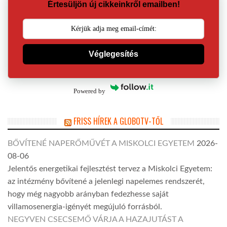
Értesüljön új cikkeinkről emailben!
Véglegesítés
Powered by
FRISS HÍREK A GLOBOTV-TŐL
BŐVÍTENÉ NAPERŐMŰVÉT A MISKOLCI EGYETEM
2026-
08-06
Jelentős energetikai fejlesztést tervez a Miskolci Egyetem:
az intézmény bővítené a jelenlegi napelemes rendszerét,
hogy még nagyobb arányban fedezhesse saját
villamosenergia-igényét megújuló forrásból.
NEGYVEN CSECSEMŐ VÁRJA A HAZAJUTÁST A