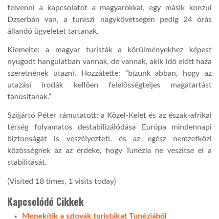
felvenni a kapcsolatot a magyarokkal, egy másik konzul
Dzserbán van, a tuniszi nagykövetségen pedig 24 órás
állandó ügyeletet tartanak.
Kiemelte: a magyar turisták a körülményekhez képest
nyugodt hangulatban vannak, de vannak, akik idő előtt haza
szeretnének utazni. Hozzátette: “bízunk abban, hogy az
utazási irodák kellően felelősségteljes magatartást
tanúsítanak.”
Szijjártó Péter rámutatott: a Közel-Kelet és az észak-afrikai
térség folyamatos destabilizálódása Európa mindennapi
biztonságát is veszélyezteti, és az egész nemzetközi
közösségnek az az érdeke, hogy Tunézia ne veszítse el a
stabilitását.
(Visited 18 times, 1 visits today)
Kapcsolódó Cikkek
Menekítik a szlovák turistákat Tunéziából