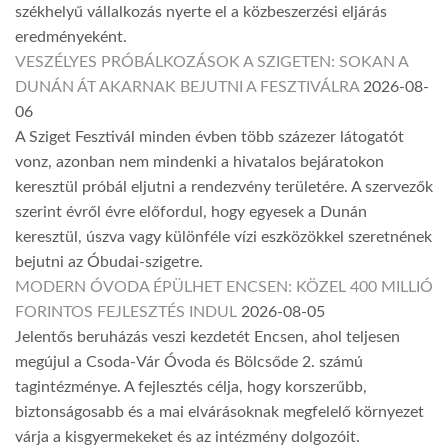
székhelyű vállalkozás nyerte el a közbeszerzési eljárás
eredményeként.
VESZÉLYES PRÓBÁLKOZÁSOK A SZIGETEN: SOKAN A
DUNÁN ÁT AKARNAK BEJUTNI A FESZTIVÁLRA
2026-08-
06
A Sziget Fesztivál minden évben több százezer látogatót
vonz, azonban nem mindenki a hivatalos bejáratokon
keresztül próbál eljutni a rendezvény területére. A szervezők
szerint évről évre előfordul, hogy egyesek a Dunán
keresztül, úszva vagy különféle vízi eszközökkel szeretnének
bejutni az Óbudai-szigetre.
MODERN ÓVODA ÉPÜLHET ENCSEN: KÖZEL 400 MILLIÓ
FORINTOS FEJLESZTÉS INDUL
2026-08-05
Jelentős beruházás veszi kezdetét Encsen, ahol teljesen
megújul a Csoda-Vár Óvoda és Bölcsőde 2. számú
tagintézménye. A fejlesztés célja, hogy korszerűbb,
biztonságosabb és a mai elvárásoknak megfelelő környezet
várja a kisgyermekeket és az intézmény dolgozóit.