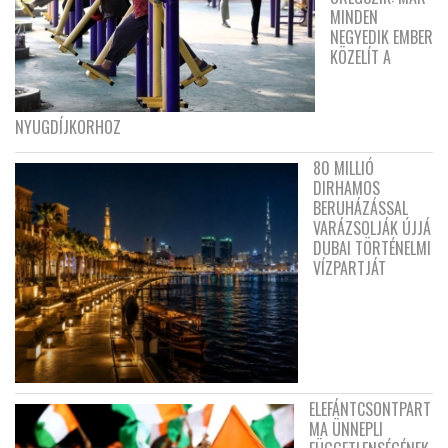
MINDEN
NEGYEDIK EMBER
KÖZELÍT A
NYUGDÍJKORHOZ
80 MILLIÓ
DIRHAMOS
BERUHÁZÁSSAL
VARÁZSOLJÁK ÚJJÁ
DUBAI TÖRTÉNELMI
VÍZPARTJÁT
ELEFÁNTCSONTPART
MA ÜNNEPLI