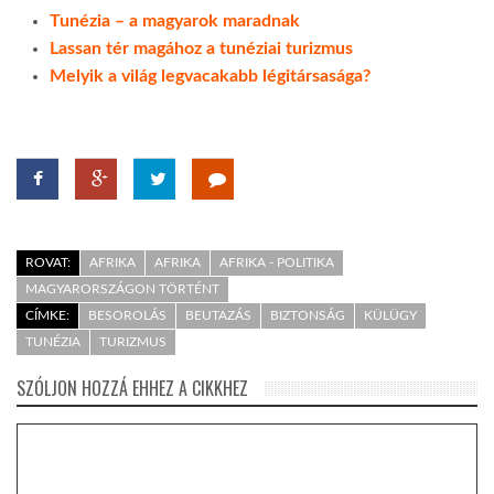
Tunézia – a magyarok maradnak
Lassan tér magához a tunéziai turizmus
Melyik a világ legvacakabb légitársasága?
ROVAT:
AFRIKA
AFRIKA
AFRIKA - POLITIKA
MAGYARORSZÁGON TÖRTÉNT
CÍMKE:
BESOROLÁS
BEUTAZÁS
BIZTONSÁG
KÜLÜGY
TUNÉZIA
TURIZMUS
SZÓLJON HOZZÁ EHHEZ A CIKKHEZ