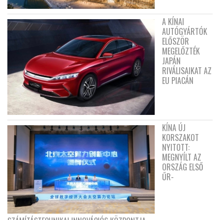
A KÍNAI
AUTÓGYÁRTÓK
ELŐSZÖR
MEGELŐZTÉK
JAPÁN
RIVÁLISAIKAT AZ
EU PIACÁN
KÍNA ÚJ
KORSZAKOT
NYITOTT:
MEGNYÍLT AZ
ORSZÁG ELSŐ
ŰR-