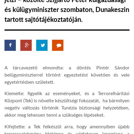
jelzi – közölte Szijjártó Péter külgazdasági
és külügyminiszter szombaton, Dunakeszin
TROPICALMAGAZIN
tartott sajtótájékoztatóján.
GLOBOTV
AFRIKA TUDÁSTÁR
A tárcavezető elmondta: a döntés Pintér Sándor
A NAP SZÉPE
belügyminiszterrel történt egyeztetést követően és vele
egyetértésben született.
LINKTR.EE
Kiemelte: figyelik az eseményeket, és a Terrorelhárítási
Központ (Tek) is növelte készültségi fokozatát, ha bármilyen
negatív változás történik Tunézia biztonsági helyzetében,
GLOBOZSARU
akkor meg lehessen tenni a szükséges lépéseket.
Kifejtette: a Tek felkészül arra, hogy amennyiben újabb
DOBRAVERO.HU
terrorcselekmény történne és végletesen leromlana a