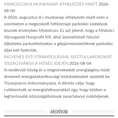
MISKOLCON A MUNKANAP-ÁTHELYEZÉS MIATT
2026-
08-04
A 2026. augusztus 8-i munkanap-áthelyezés miatt ezen a
szombaton a megszokott hétköznapi parkolási szabályok
lesznek érvényben Miskolcon. Ez azt jelenti, hogy a Miskolci
Városgazda Nonprofit Kft. által üzemeltetett felszíni
díjköteles parkolóhelyeken a gépjárművezetőknek parkolási
díjat kell fizetniük.
INGYENES ESTI STRANDOLÁSSAL SEGÍTI A LAKOSOKAT
TISZAÚJVÁROS A HŐSÉG IDEJÉN
2026-08-04
A rendkívüli hőség és a megnövekedett energiaigény miatt
átmeneti energiatakarékossági intézkedéseket vezetett be
Tiszaújváros önkormányzata. A döntés célja, hogy
csökkentsék az energiafelhasználást úgy, hogy közben a
legfontosabb közszolgáltatások zavartalanul működjenek.
ARCHÍVUM