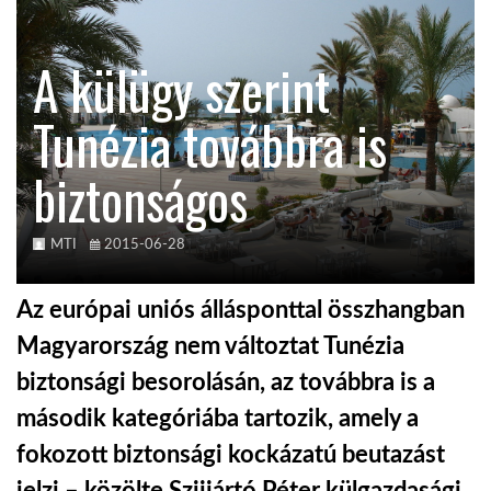
KÖZEL-KELET
A külügy szerint
Tunézia továbbra is
AUSZTRÁLIA
biztonságos
A VILÁG ITTHON
MTI
2015-06-28
MÉDIA
Az európai uniós állásponttal összhangban
Magyarország nem változtat Tunézia
biztonsági besorolásán, az továbbra is a
GLOBOTV BP
második kategóriába tartozik, amely a
fokozott biztonsági kockázatú beutazást
HÍR3D