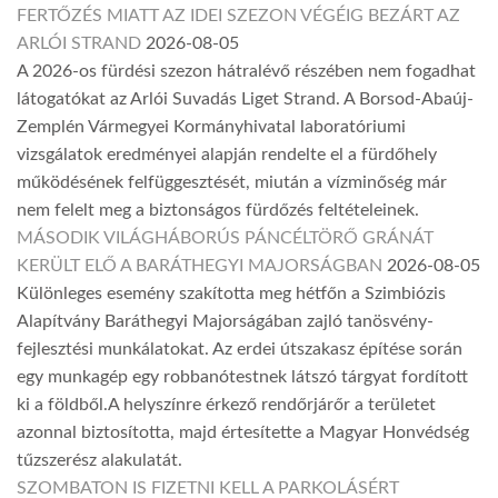
FERTŐZÉS MIATT AZ IDEI SZEZON VÉGÉIG BEZÁRT AZ
ARLÓI STRAND
2026-08-05
A 2026-os fürdési szezon hátralévő részében nem fogadhat
látogatókat az Arlói Suvadás Liget Strand. A Borsod-Abaúj-
Zemplén Vármegyei Kormányhivatal laboratóriumi
vizsgálatok eredményei alapján rendelte el a fürdőhely
működésének felfüggesztését, miután a vízminőség már
nem felelt meg a biztonságos fürdőzés feltételeinek.
MÁSODIK VILÁGHÁBORÚS PÁNCÉLTÖRŐ GRÁNÁT
KERÜLT ELŐ A BARÁTHEGYI MAJORSÁGBAN
2026-08-05
Különleges esemény szakította meg hétfőn a Szimbiózis
Alapítvány Baráthegyi Majorságában zajló tanösvény-
fejlesztési munkálatokat. Az erdei útszakasz építése során
egy munkagép egy robbanótestnek látszó tárgyat fordított
ki a földből.A helyszínre érkező rendőrjárőr a területet
azonnal biztosította, majd értesítette a Magyar Honvédség
tűzszerész alakulatát.
SZOMBATON IS FIZETNI KELL A PARKOLÁSÉRT