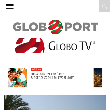
FŐOLDAL
AFRIKA
EURÓPA
AFRIKA
ÁZSIA
ELEFÁNTCSONTPART MA ÜNNEPLI
FÜGGETLENSÉGÉNEK 66. ÉVFORDULÓJÁT
ÉSZAK-AMERIKA
LATIN-AMERIKA