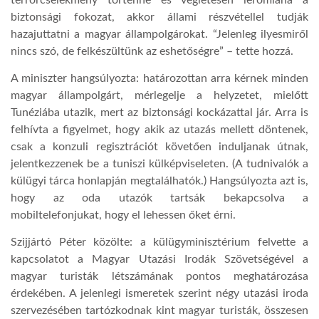
biztonsági fokozat, akkor állami részvétellel tudják
LATIMO.HU
hazajuttatni a magyar állampolgárokat. “Jelenleg ilyesmiről
nincs szó, de felkészültünk az eshetőségre” – tette hozzá.
GLOBOBOOK
A miniszter hangsúlyozta: határozottan arra kérnek minden
magyar állampolgárt, mérlegelje a helyzetet, mielőtt
Tunéziába utazik, mert az biztonsági kockázattal jár. Arra is
felhívta a figyelmet, hogy akik az utazás mellett döntenek,
csak a konzuli regisztrációt követően induljanak útnak,
jelentkezzenek be a tuniszi külképviseleten. (A tudnivalók a
külügyi tárca honlapján megtalálhatók.) Hangsúlyozta azt is,
hogy az oda utazók tartsák bekapcsolva a
mobiltelefonjukat, hogy el lehessen őket érni.
Szijjártó Péter közölte: a külügyminisztérium felvette a
kapcsolatot a Magyar Utazási Irodák Szövetségével a
magyar turisták létszámának pontos meghatározása
érdekében. A jelenlegi ismeretek szerint négy utazási iroda
szervezésében tartózkodnak kint magyar turisták, összesen