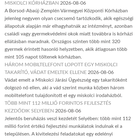
MISKOLCI KÓRHÁZBAN
2026-08-06
A Borsod-Abaúj-Zemplén Vármegyei Központi Kórházban
jelenleg negyven olyan csecsemő tartózkodik, akik egészségi
állapotuk alapján már elhagyhatnák az intézményt, azonban
családi vagy gyermekvédelmi okok miatt továbbra is kórházi
ellátásban maradnak. Országos szinten több mint 320
gyermek érintett hasonló helyzetben, akik átlagosan több
mint 105 napot töltenek kórházban.
HÁROM MOBILTELEFONT LOPOTT EGY MISKOLCI
TAKARÍTÓ, VÁDAT EMELTEK ELLENE
2026-08-06
Vádat emelt a Miskolci Járási Ügyészség egy takarítóként
dolgozó nő ellen, aki a vád szerint munka közben három
mobiltelefont tulajdonított el egy miskolci irodaházból.
TÖBB MINT 112 MILLIÓ FORINTOS FEJLESZTÉS
KEZDŐDIK SELYEBEN
2026-08-06
Jelentős beruházás veszi kezdetét Selyében: több mint 112
millió forint értékű fejlesztési munkálatok indulnak el a
településen. A kivitelezési feladatokat egy edelényi