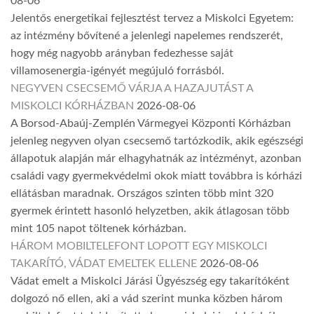
08-06
Jelentős energetikai fejlesztést tervez a Miskolci Egyetem:
az intézmény bővítené a jelenlegi napelemes rendszerét,
hogy még nagyobb arányban fedezhesse saját
villamosenergia-igényét megújuló forrásból.
NEGYVEN CSECSEMŐ VÁRJA A HAZAJUTÁST A
MISKOLCI KÓRHÁZBAN
2026-08-06
A Borsod-Abaúj-Zemplén Vármegyei Központi Kórházban
jelenleg negyven olyan csecsemő tartózkodik, akik egészségi
állapotuk alapján már elhagyhatnák az intézményt, azonban
családi vagy gyermekvédelmi okok miatt továbbra is kórházi
ellátásban maradnak. Országos szinten több mint 320
gyermek érintett hasonló helyzetben, akik átlagosan több
mint 105 napot töltenek kórházban.
HÁROM MOBILTELEFONT LOPOTT EGY MISKOLCI
TAKARÍTÓ, VÁDAT EMELTEK ELLENE
2026-08-06
Vádat emelt a Miskolci Járási Ügyészség egy takarítóként
dolgozó nő ellen, aki a vád szerint munka közben három