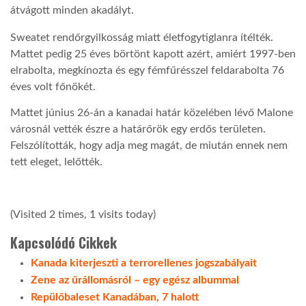
átvágott minden akadályt.
LATIMO.HU
Sweatet rendőrgyilkosság miatt életfogytiglanra ítélték.
Mattet pedig 25 éves börtönt kapott azért, amiért 1997-ben
elrabolta, megkínozta és egy fémfűrésszel feldarabolta 76
GLOBOBOOK
éves volt főnökét.
Mattet június 26-án a kanadai határ közelében lévő Malone
városnál vették észre a határőrök egy erdős területen.
Felszólították, hogy adja meg magát, de miután ennek nem
tett eleget, lelőtték.
(Visited 2 times, 1 visits today)
Kapcsolódó Cikkek
Kanada kiterjeszti a terrorellenes jogszabályait
Zene az űrállomásról – egy egész albummal
Repülőbaleset Kanadában, 7 halott