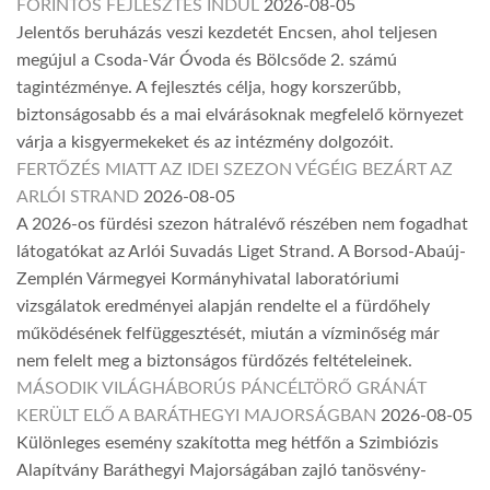
FORINTOS FEJLESZTÉS INDUL
2026-08-05
Jelentős beruházás veszi kezdetét Encsen, ahol teljesen
megújul a Csoda-Vár Óvoda és Bölcsőde 2. számú
tagintézménye. A fejlesztés célja, hogy korszerűbb,
biztonságosabb és a mai elvárásoknak megfelelő környezet
várja a kisgyermekeket és az intézmény dolgozóit.
FERTŐZÉS MIATT AZ IDEI SZEZON VÉGÉIG BEZÁRT AZ
ARLÓI STRAND
2026-08-05
A 2026-os fürdési szezon hátralévő részében nem fogadhat
látogatókat az Arlói Suvadás Liget Strand. A Borsod-Abaúj-
Zemplén Vármegyei Kormányhivatal laboratóriumi
vizsgálatok eredményei alapján rendelte el a fürdőhely
működésének felfüggesztését, miután a vízminőség már
nem felelt meg a biztonságos fürdőzés feltételeinek.
MÁSODIK VILÁGHÁBORÚS PÁNCÉLTÖRŐ GRÁNÁT
KERÜLT ELŐ A BARÁTHEGYI MAJORSÁGBAN
2026-08-05
Különleges esemény szakította meg hétfőn a Szimbiózis
Alapítvány Baráthegyi Majorságában zajló tanösvény-