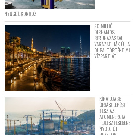
NYUGDÍJKORHOZ
80 MILLIÓ
DIRHAMOS
BERUHÁZÁSSAL
VARÁZSOLJÁK ÚJJÁ
DUBAI TÖRTÉNELMI
VÍZPARTJÁT
KÍNA ÚJABB
ÓRIÁSI LÉPÉST
TESZ AZ
ATOMENERGIA
FEJLESZTÉSÉBEN:
NYOLC ÚJ
REAKTOR