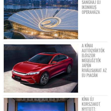
SANGHAJ ÚJ
IKONIKUS
OPERAHÁZA
A KÍNAI
AUTÓGYÁRTÓK
ELŐSZÖR
MEGELŐZTÉK
JAPÁN
RIVÁLISAIKAT AZ
EU PIACÁN
KÍNA ÚJ
KORSZAKOT
NYITOTT: