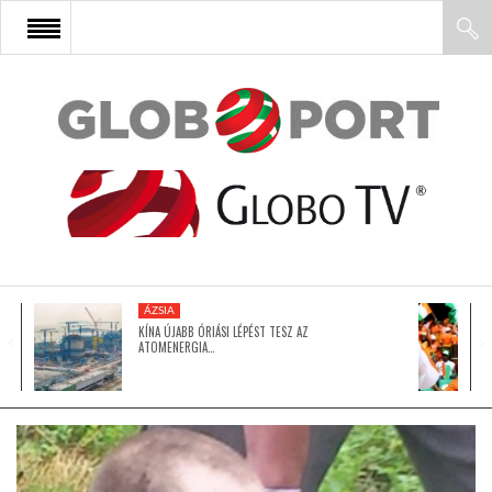
FŐOLDAL
AFRIKA
EURÓPA
ÁZSIA
ÁZSIA
KÍNA ÚJABB ÓRIÁSI LÉPÉST TESZ AZ
ATOMENERGIA…
ÉSZAK-AMERIKA
LATIN-AMERIKA