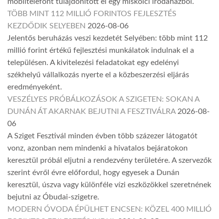
mobiltelefont tulajdonított el egy miskolci irodaházból.
TÖBB MINT 112 MILLIÓ FORINTOS FEJLESZTÉS
KEZDŐDIK SELYEBEN
2026-08-06
Jelentős beruházás veszi kezdetét Selyében: több mint 112
millió forint értékű fejlesztési munkálatok indulnak el a
településen. A kivitelezési feladatokat egy edelényi
székhelyű vállalkozás nyerte el a közbeszerzési eljárás
eredményeként.
VESZÉLYES PRÓBÁLKOZÁSOK A SZIGETEN: SOKAN A
DUNÁN ÁT AKARNAK BEJUTNI A FESZTIVÁLRA
2026-08-
06
A Sziget Fesztivál minden évben több százezer látogatót
vonz, azonban nem mindenki a hivatalos bejáratokon
keresztül próbál eljutni a rendezvény területére. A szervezők
szerint évről évre előfordul, hogy egyesek a Dunán
keresztül, úszva vagy különféle vízi eszközökkel szeretnének
bejutni az Óbudai-szigetre.
MODERN ÓVODA ÉPÜLHET ENCSEN: KÖZEL 400 MILLIÓ