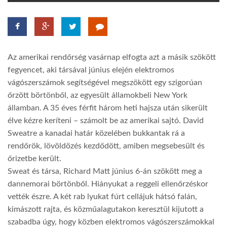
TROPICALMAGAZIN
GLOBOTV
Az amerikai rendőrség vasárnap elfogta azt a másik szökött
fegyencet, aki társával június elején elektromos
vágószerszámok segítségével megszökött egy szigorúan
AFRIKA TUDÁSTÁR
őrzött börtönből, az egyesült államokbeli New York
államban. A 35 éves férfit három heti hajsza után sikerült
A NAP SZÉPE
élve kézre keríteni – számolt be az amerikai sajtó. David
Sweatre a kanadai határ közelében bukkantak rá a
rendőrök, lövöldözés kezdődött, amiben megsebesült és
LINKTR.EE
őrizetbe került.
Sweat és társa, Richard Matt június 6-án szökött meg a
GLOBOZSARU
dannemorai börtönből. Hiányukat a reggeli ellenőrzéskor
vették észre. A két rab lyukat fúrt cellájuk hátsó falán,
kimászott rajta, és közműalagutakon keresztül kijutott a
DOBRAVERO.HU
szabadba úgy, hogy közben elektromos vágószerszámokkal