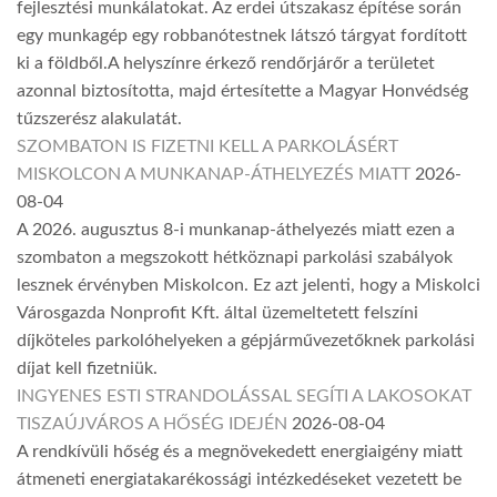
fejlesztési munkálatokat. Az erdei útszakasz építése során
egy munkagép egy robbanótestnek látszó tárgyat fordított
ki a földből.A helyszínre érkező rendőrjárőr a területet
azonnal biztosította, majd értesítette a Magyar Honvédség
tűzszerész alakulatát.
SZOMBATON IS FIZETNI KELL A PARKOLÁSÉRT
MISKOLCON A MUNKANAP-ÁTHELYEZÉS MIATT
2026-
08-04
A 2026. augusztus 8-i munkanap-áthelyezés miatt ezen a
szombaton a megszokott hétköznapi parkolási szabályok
lesznek érvényben Miskolcon. Ez azt jelenti, hogy a Miskolci
Városgazda Nonprofit Kft. által üzemeltetett felszíni
díjköteles parkolóhelyeken a gépjárművezetőknek parkolási
díjat kell fizetniük.
INGYENES ESTI STRANDOLÁSSAL SEGÍTI A LAKOSOKAT
TISZAÚJVÁROS A HŐSÉG IDEJÉN
2026-08-04
A rendkívüli hőség és a megnövekedett energiaigény miatt
átmeneti energiatakarékossági intézkedéseket vezetett be