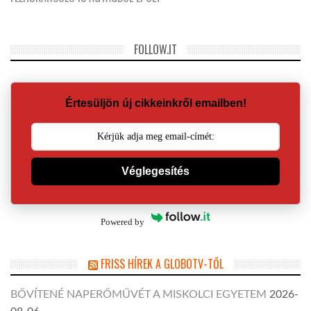
FOLLOW.IT
Értesüljön új cikkeinkről emailben!
Véglegesítés
Powered by
FRISS HÍREK A GLOBOTV-TŐL
BŐVÍTENÉ NAPERŐMŰVÉT A MISKOLCI EGYETEM
2026-