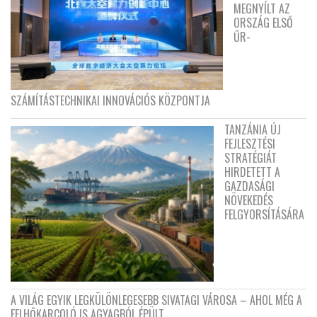
MEGNYÍLT AZ
ORSZÁG ELSŐ
ŰR-
SZÁMÍTÁSTECHNIKAI INNOVÁCIÓS KÖZPONTJA
TANZÁNIA ÚJ
FEJLESZTÉSI
STRATÉGIÁT
HIRDETETT A
GAZDASÁGI
NÖVEKEDÉS
FELGYORSÍTÁSÁRA
A VILÁG EGYIK LEGKÜLÖNLEGESEBB SIVATAGI VÁROSA – AHOL MÉG A
FELHŐKARCOLÓ IS AGYAGBÓL ÉPÜLT