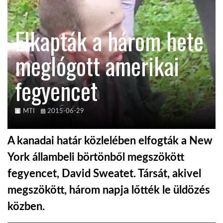
KÖZEL-KELET
Elkapták a három hete
meglógott amerikai
AUSZTRÁLIA
fegyencet
A VILÁG ITTHON
MTI
2015-06-29
MÉDIA
A kanadai határ közlelében elfogták a New
York állambeli börtönből megszökött
fegyencet, David Sweatet. Társát, akivel
GLOBOTV BP
megszökött, három napja lőtték le üldözés
közben.
HÍR3D