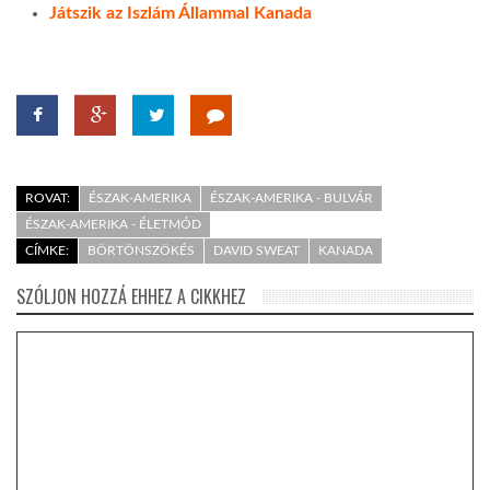
Játszik az Iszlám Állammal Kanada
ROVAT:
ÉSZAK-AMERIKA
ÉSZAK-AMERIKA - BULVÁR
ÉSZAK-AMERIKA - ÉLETMÓD
CÍMKE:
BÖRTÖNSZÖKÉS
DAVID SWEAT
KANADA
SZÓLJON HOZZÁ EHHEZ A CIKKHEZ