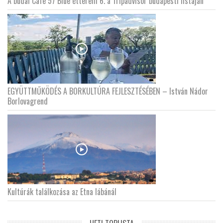
A budai Cafe 57 Blue étterem 6. a Tripadvisor budapesti listáján
EGYÜTTMŰKÖDÉS A BORKULTÚRA FEJLESZTÉSÉBEN – István Nádor
Borlovagrend
Kultúrák találkozása az Etna lábánál