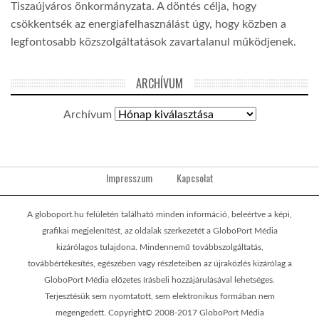
Tiszaújváros önkormányzata. A döntés célja, hogy
csökkentsék az energiafelhasználást úgy, hogy közben a
legfontosabb közszolgáltatások zavartalanul működjenek.
ARCHÍVUM
Archívum
Impresszum
Kapcsolat
A globoport.hu felületén található minden információ, beleértve a képi,
grafikai megjelenítést, az oldalak szerkezetét a GloboPort Média
kizárólagos tulajdona. Mindennemű továbbszolgáltatás,
továbbértékesítés, egészében vagy részleteiben az újraközlés kizárólag a
GloboPort Média előzetes írásbeli hozzájárulásával lehetséges.
Terjesztésük sem nyomtatott, sem elektronikus formában nem
megengedett. Copyright© 2008-2017 GloboPort Média