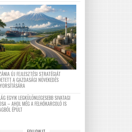
ÁNIA ÚJ FEJLESZTÉSI STRATÉGIÁT
DETETT A GAZDASÁGI NÖVEKEDÉS
GYORSÍTÁSÁRA
LÁG EGYIK LEGKÜLÖNLEGESEBB SIVATAGI
OSA – AHOL MÉG A FELHŐKARCOLÓ IS
AGBÓL ÉPÜLT
FOLLOW.IT