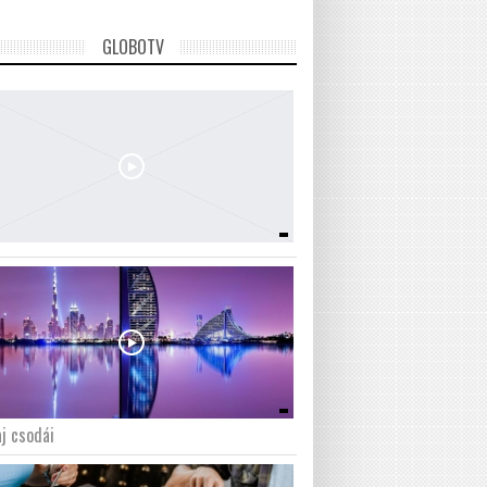
GLOBOTV
j csodái