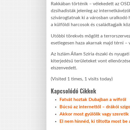
Rakkában történik – vélekedett az OSDH
dzsihadisták jelenleg az internetkávézó
szivárogtatnak ki a városban uralkodó h
a külföldi harcosok és családtagjaik köz
Utóbbi törekvés mögött a terrorszerveze
esetlegesen haza akarnak majd térni –
Az Iszlám Állam Szíria északi és nyugat
kiterjedésű területeket vont ellenőrzé
elszenvedett.
(Visited 1 times, 1 visits today)
Kapcsolódó Cikkek
Fatvát hoztak Dubajban a wifiről
Búcsú az internettől – drákói szig
Akkor most gyűlölik vagy szeretik a
El nem hinnéd, ki tiltotta most be 