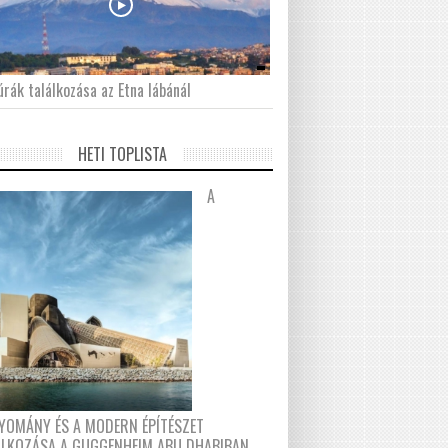
́rák találkozása az Etna lábánál
HETI TOPLISTA
A
YOMÁNY ÉS A MODERN ÉPÍTÉSZET
ÁLKOZÁSA A GUGGENHEIM ABU DHABIBAN