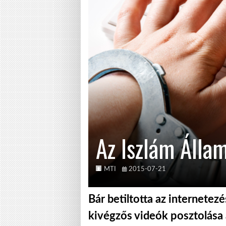
Az Iszlám Állam
MTI
2015-07-21
Bár betiltotta az internetezé
kivégzős videók posztolása 