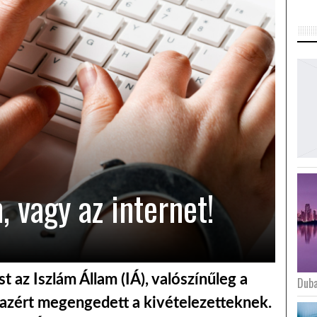
, vagy az internet!
st az Iszlám Állam (IÁ), valószínűleg a
Duba
azért megengedett a kivételezetteknek.