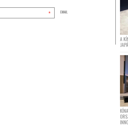
*
EMAIL
A K
JAPÁ
KÍN
ORS
INN