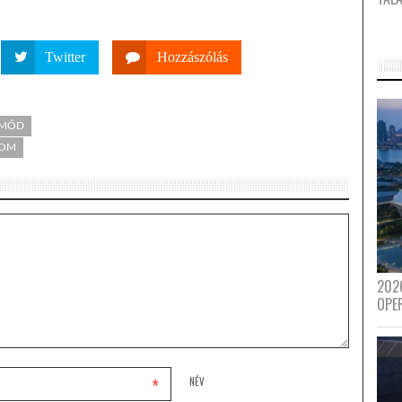
Twitter
Hozzászólás
TMÓD
LOM
202
OPE
*
NÉV