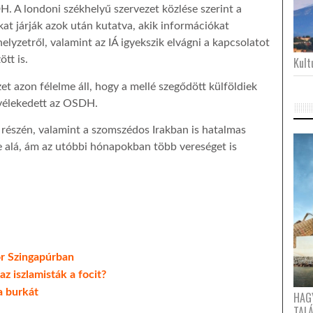
. A londoni székhelyű szervezet közlése szerint a
kat járják azok után kutatva, akik információkat
elyzetről, valamint az IÁ igyekszik elvágni a kapcsolatot
ött is.
Kultu
t azon félelme áll, hogy a mellé szegődött külföldiek
 vélekedett az OSDH.
i részén, valamint a szomszédos Irakban is hatalmas
se alá, ám az utóbbi hónapokban több vereséget is
or Szingapúrban
z iszlamisták a focit?
a burkát
HAG
TAL