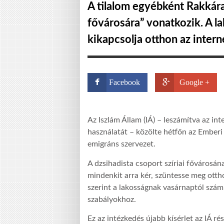
A tilalom egyébként Rakkára, 
fővárosára” vonatkozik. A l
kikapcsolja otthon az intern
Facebook
Google +
Az Iszlám Állam (IÁ) – leszámítva az in
használatát – közölte hétfőn az Ember
emigráns szervezet.
A dzsihadista csoport szíriai fővárosán
mindenkit arra kér, szüntesse meg ott
szerint a lakosságnak vasárnaptól számí
szabályokhoz.
Ez az intézkedés újabb kísérlet az IÁ rés