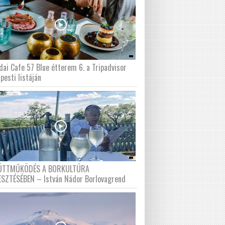
dai Cafe 57 Blue étterem 6. a Tripadvisor
pesti listáján
ÜTTMŰKÖDÉS A BORKULTÚRA
ESZTÉSÉBEN – István Nádor Borlovagrend