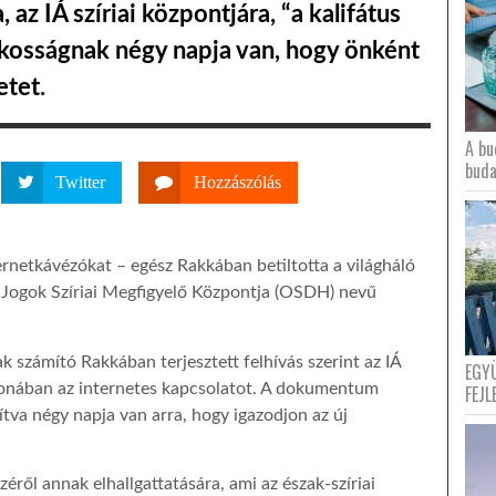
az IÁ szíriai központjára, “a kalifátus
akosságnak négy napja van, hogy önként
etet.
A bu
buda
Twitter
Hozzászólás
ternetkávézókat – egész Rakkában betiltotta a világháló
i Jogok Szíriai Megfigyelő Központja (OSDH) nevű
ak számító Rakkában terjesztett felhívás szerint az IÁ
EGY
honában az internetes kapcsolatot. A dokumentum
FEJL
tva négy napja van arra, hogy igazodjon az új
zéről annak elhallgattatására, ami az észak-szíriai