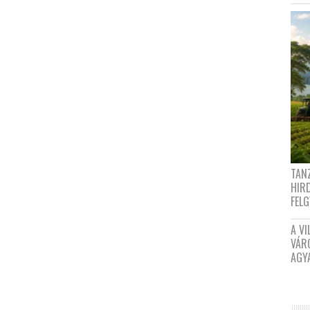
TANZ
HIR
FEL
A VI
VÁR
AGY