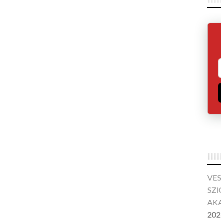
VE
SZI
AKA
202