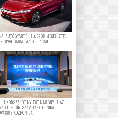
ÍNAI AUTÓGYÁRTÓK ELŐSZÖR MEGELŐZTÉK
N RIVÁLISAIKAT AZ EU PIACÁN
A ÚJ KORSZAKOT NYITOTT: MEGNYÍLT AZ
ZÁG ELSŐ ŰR-SZÁMÍTÁSTECHNIKAI
OVÁCIÓS KÖZPONTJA