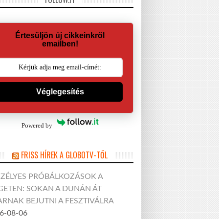
Értesüljön új cikkeinkről
emailben!
Véglegesítés
Powered by
FRISS HÍREK A GLOBOTV-TŐL
SZÉLYES PRÓBÁLKOZÁSOK A
GETEN: SOKAN A DUNÁN ÁT
RNAK BEJUTNI A FESZTIVÁLRA
6-08-06