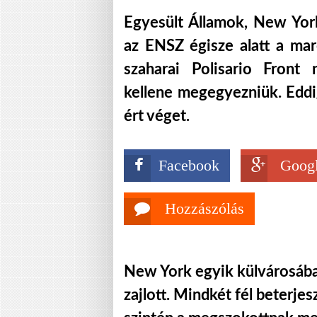
Egyesült Államok, New Yor
az ENSZ égisze alatt a ma
szaharai Polisario Front 
kellene megegyezniük. Edd
ért véget.
Facebook
Googl
Hozzászólás
New York egyik külvárosáb
zajlott. Mindkét fél beterjes