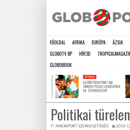
FŐOLDAL
AFRIKA
EURÓPA
ÁZSIA
ELEFÁNTCSONTPART MA ÜNNEPLI FÜGGETLENSÉGÉNEK 66. ÉVFORDULÓJÁT
HÁTBORZONGATÓ KAPCSOLAT A HAMBURGI KÉSELŐ ÉS A KOMBINÓS GYILKOS KÖZÖTT
KÍNA LAKOSSÁGA GYORS ÜTEMBEN
GLOBOTV BP
HÍR3D
TROPICALMAGAZI
GLOBOBOOK
AFRIKA
AFRIKA
ÚJ MECSETTEL
ELEFÁNTCSONTPART MA
GAZDAGODOTT NIGER EGYIK
ÜNNEPLI FÜGGETLENSÉGÉNEK
LEGNAGYOBB VÁROSA
66. ÉVFORDULÓJÁT
Politikai türel
AMERIPORT SZERKESZTŐSÉG
2010-1