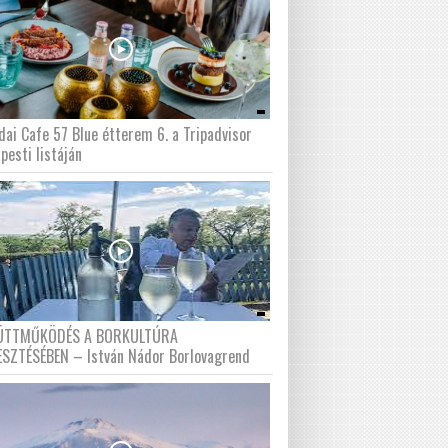
dai Cafe 57 Blue étterem 6. a Tripadvisor
pesti listáján
ÜTTMŰKÖDÉS A BORKULTÚRA
ESZTÉSÉBEN – István Nádor Borlovagrend