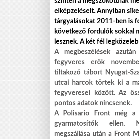
szintén a megszokottnak meg
elképzeléseit. Annyiban sik
tárgyalásokat 2011-ben is fol
következő fordulók sokkal 
lesznek. A két fél legközele
A megbeszélések azután 
fegyveres erők november
tiltakozó tábort Nyugat-S
utcai harcok törtek ki a m
fegyveresei között. Az ö
pontos adatok nincsenek.
A Polisario Front még a 
gyarmatosítók ellen. 
megszállása után a Front M