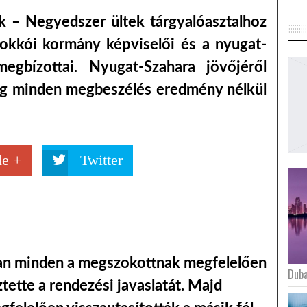
k – Negyedszer ültek tárgyalóasztalhoz
rokkói kormány képviselői és a nyugat-
megbízottai. Nyugat-Szahara jövőjéről
ig minden megbeszélés eredmény nélkül
e +
Twitter
an minden a megszokottnak megfelelően
Duba
ztette a rendezési javaslatát. Majd