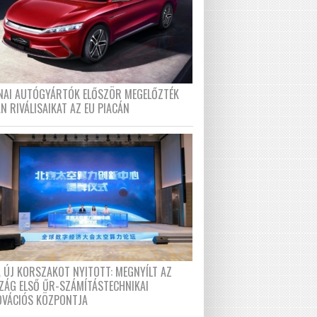
ÍNAI AUTÓGYÁRTÓK ELŐSZÖR MEGELŐZTÉK
N RIVÁLISAIKAT AZ EU PIACÁN
A ÚJ KORSZAKOT NYITOTT: MEGNYÍLT AZ
ZÁG ELSŐ ŰR-SZÁMÍTÁSTECHNIKAI
OVÁCIÓS KÖZPONTJA