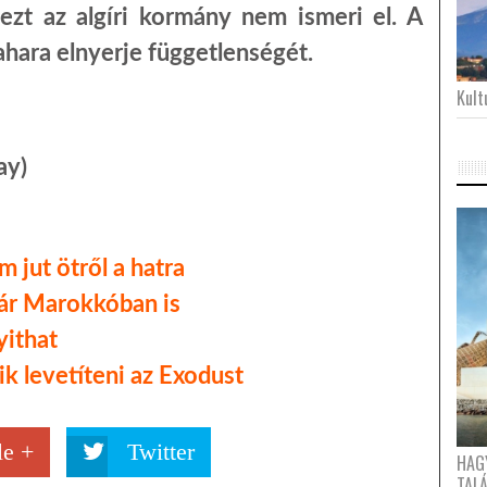
 ezt az algíri kormány nem ismeri el. A
ahara elnyerje függetlenségét.
Kultu
ay)
 jut ötről a hatra
ár Marokkóban is
yithat
 levetíteni az Exodust
e +
Twitter
HAG
TAL