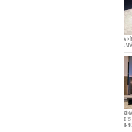
A K
JAPÁ
KÍN
ORS
INN