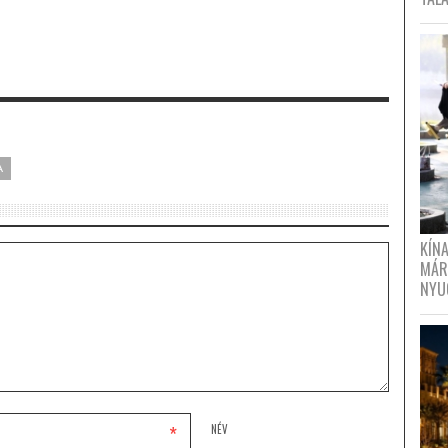
A
KÍN
MÁR
NYU
*
NÉV