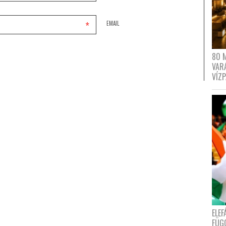
*
EMAIL
80 
VAR
VÍZ
ELE
FÜG