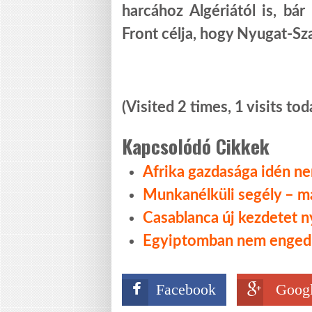
harcához Algériától is, bár
Front célja, hogy Nyugat-Sz
(Visited 2 times, 1 visits tod
Kapcsolódó Cikkek
Afrika gazdasága idén nem
Munkanélküli segély – m
Casablanca új kezdetet n
Egyiptomban nem engedik
Facebook
Googl