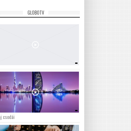
GLOBOTV
j csodái