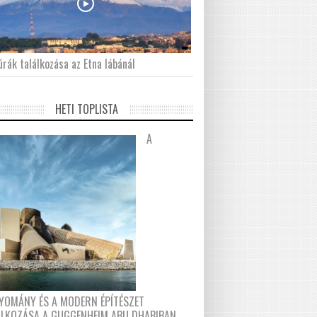
́rák találkozása az Etna lábánál
HETI TOPLISTA
A
YOMÁNY ÉS A MODERN ÉPÍTÉSZET
ÁLKOZÁSA A GUGGENHEIM ABU DHABIBAN