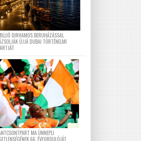
MILLIÓ DIRHAMOS BERUHÁZÁSSAL
ÁZSOLJÁK ÚJJÁ DUBAI TÖRTÉNELMI
PARTJÁT
FÁNTCSONTPART MA ÜNNEPLI
GETLENSÉGÉNEK 66. ÉVFORDULÓJÁT