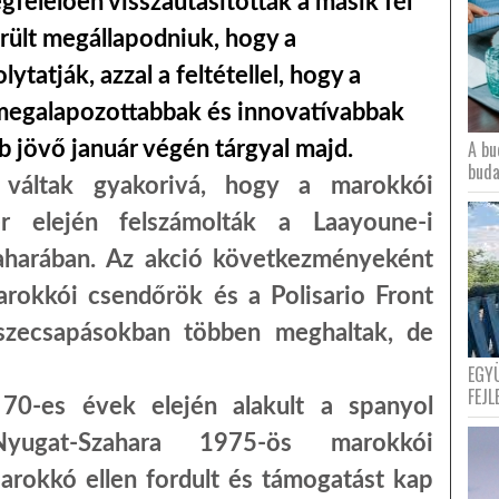
felelően visszautasították a másik fél
erült megállapodniuk, hogy a
ytatják, azzal a feltétellel, hogy a
megalapozottabbak és innovatívabbak
A bu
bb jövő január végén tárgyal majd.
buda
váltak gyakorivá, hogy a marokkói
 elején felszámolták a Laayoune-i
zaharában. Az akció következményeként
arokkói csendőrök és a Polisario Front
sszecsapásokban többen meghaltak, de
EGY
FEJL
70-es évek elején alakult a spanyol
Nyugat-Szahara 1975-ös marokkói
arokkó ellen fordult és támogatást kap