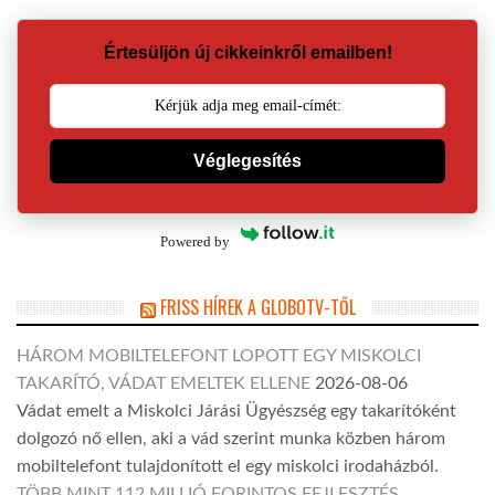
Értesüljön új cikkeinkről emailben!
Véglegesítés
Powered by
FRISS HÍREK A GLOBOTV-TŐL
HÁROM MOBILTELEFONT LOPOTT EGY MISKOLCI
TAKARÍTÓ, VÁDAT EMELTEK ELLENE
2026-08-06
Vádat emelt a Miskolci Járási Ügyészség egy takarítóként
dolgozó nő ellen, aki a vád szerint munka közben három
mobiltelefont tulajdonított el egy miskolci irodaházból.
TÖBB MINT 112 MILLIÓ FORINTOS FEJLESZTÉS