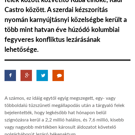
felek között közvetítő Kuba elnöke, Raúl
Castro között. A szerdai kézszorítás
TROPICALMAGAZIN
nyomán karnyújtásnyi közelségbe került a
több mint hatvan éve húzódó kolumbiai
GLOBOTV
fegyveres konfliktus lezárásának
lehetősége.
AFRIKA TUDÁSTÁR
A NAP SZÉPE
LINKTR.EE
A számos, ez idáig egytől egyig megszegett, egy- vagy
többoldalú tűzszüneti megállapodás után a tárgyaló felek
GLOBOZSARU
bejelentették, hogy legkésőbb hat hónapon belül
szignózásra kerül a 2,2 millió halálos, és 7,6 millió, kisebb
vagy nagyobb mértékben károsult áldozatot követelő
DOBRAVERO.HU
polgárháborút lezáró békepaktum.