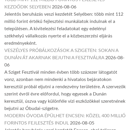
KEZDŐDIK SELYEBEN
2026-08-06
Jelentős beruházás veszi kezdetét Selyében: több mint 112
millió forint értékű fejlesztési munkálatok indulnak el a
településen. A kivitelezési feladatokat egy edelényi
székhelyű vállalkozás nyerte el a közbeszerzési eljárás
eredményeként.
VESZÉLYES PRÓBÁLKOZÁSOK A SZIGETEN: SOKAN A
DUNÁN ÁT AKARNAK BEJUTNI A FESZTIVÁLRA
2026-08-
06
A Sziget Fesztivál minden évben több százezer látogatót
vonz, azonban nem mindenki a hivatalos bejáratokon
keresztül próbál eljutni a rendezvény területére. A szervezők
szerint évről évre előfordul, hogy egyesek a Dunán
keresztül, úszva vagy különféle vízi eszközökkel szeretnének
bejutni az Óbudai-szigetre.
MODERN ÓVODA ÉPÜLHET ENCSEN: KÖZEL 400 MILLIÓ
FORINTOS FEJLESZTÉS INDUL
2026-08-05