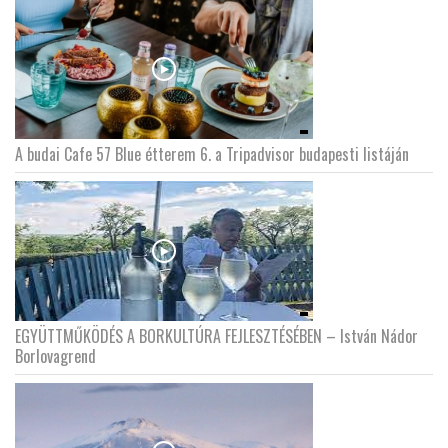
A budai Cafe 57 Blue étterem 6. a Tripadvisor budapesti listáján
EGYÜTTMŰKÖDÉS A BORKULTÚRA FEJLESZTÉSÉBEN – István Nádor
Borlovagrend