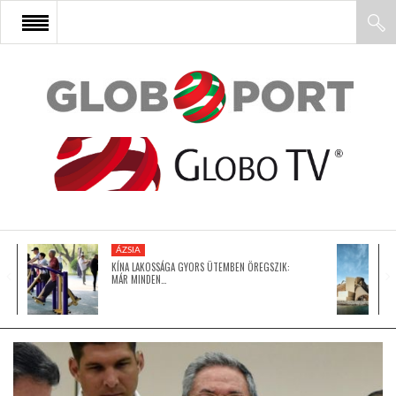
FŐOLDAL
AFRIKA
EURÓPA
ÁZSIA
ÁZSIA
KÍNA LAKOSSÁGA GYORS ÜTEMBEN ÖREGSZIK:
MÁR MINDEN…
ÉSZAK-AMERIKA
LATIN-AMERIKA