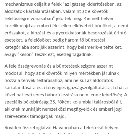
mechanizmus céljait a felek “az igazság kiderítésében, az
áldozatok kártalanításában, valamint az elkövetők
felelősségre vonásában” jelölték meg. Kiemelt helyen
kezelik majd az emberi élet ellen elkövetett bűnöket, a nemi
erőszakot, a kínzást és a gyerekkatonák besorozását érintő
eseteket, a felelősöket pedig három fő büntetési
kategóriába sorolják aszerint, hogy beismerik-e tetteiket,
avagy “későn” teszik ezt, esetleg tagadnak.
A felelősségrevonás és a büntetések szigora aszerint
módosul, hogy az elkövetők milyen mértékben járulnak
hozzá a tények feltárásához, ami nélkül az áldozatok
kártalanítására és a tényleges igazságszolgáltatásra, tehát a
közel hat évtizedes háború lezárása nem lenne lehetőség. A
speciális békebíróság 35, főként kolumbiai talárosból áll,
akiknek munkáját nemzetközi megfigyelők és emberi jogi
szervezetek támogatják majd.
Röviden összefoglalva: Havannában a felek első helyen