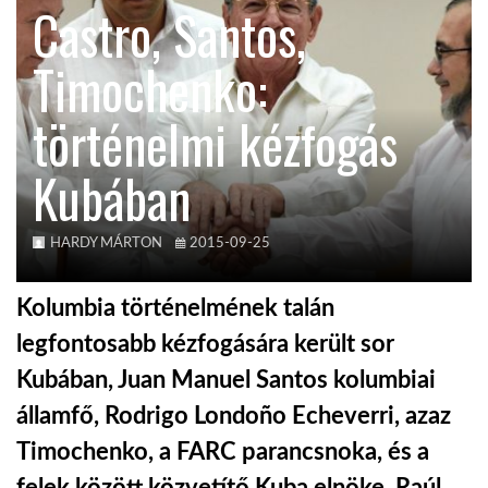
Castro, Santos,
KÖZEL-KELET
Timochenko:
történelmi kézfogás
AUSZTRÁLIA
Kubában
A VILÁG ITTHON
HARDY MÁRTON
2015-09-25
MÉDIA
Kolumbia történelmének talán
legfontosabb kézfogására került sor
Kubában, Juan Manuel Santos kolumbiai
GLOBOTV BP
államfő, Rodrigo Londoño Echeverri, azaz
Timochenko, a FARC parancsnoka, és a
HÍR3D