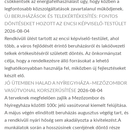
csökkentsék az energiafelhasználást úgy, hogy közben a
legfontosabb közszolgáltatások zavartalanul működjenek.
ÚJ BERUHÁZÁSOK ÉS TELEKÉRTÉKESÍTÉS: FONTOS
DÖNTÉSEKET HOZOTT AZ ENCSI KÉPVISELŐ-TESTÜLET
2026-08-04
Rendkívüli ülést tartott az encsi képviselő-testület, ahol
több, a város fejlődését érintő beruházásról és lakóövezeti
telkek értékesítéséről született döntés. Az önkormányzat
célja, hogy a rendelkezésre álló forrásokat a lehető
leghatékonyabban használja fel, miközben új fejlesztéseket
készít elő.
JÓ ÜTEMBEN HALAD A NYÍREGYHÁZA–MEZŐZOMBOR
VASÚTVONAL KORSZERŰSÍTÉSE
2026-08-04
A terveknek megfelelően zajlik a Mezőzombor és
Nyíregyháza közötti 100c jelű vasútvonal kiemelt felújítása.
A május végén elindított beruházás augusztus végéig tart, és
a rendkívüli nyári hőség sem akadályozta a kivitelezést.A
munkálatok során a hosszúsínek cseréjének döntő része