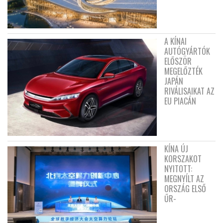
A KÍNAI
AUTÓGYÁRTÓK
ELŐSZÖR
MEGELŐZTÉK
JAPÁN
RIVÁLISAIKAT AZ
EU PIACÁN
KÍNA ÚJ
KORSZAKOT
NYITOTT:
MEGNYÍLT AZ
ORSZÁG ELSŐ
ŰR-