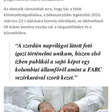
Az elemzők rámutattak arra, hogy bár a felek
LATIMO.HU
kötelezettségvállalása, a békeszerződés legkésőbb 2016.
március 23-i aláírására komoly előrelépés, az elkövetkező
GLOBOBOOK
fél évben kemény munka vár a tárgyalófelekre és a
közvetítőkre.
“A szerdán napvilágot látott fotó
igazi történelmi unikum, hiszen első
ízben publikál a sajtó képet egy
kolumbiai államfőről amint a FARC
vezérkarával szorít kezet.”