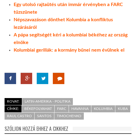
Egy utolsó rajtaütés után immár érvényben a FARC
tűzszünete
Népszavazáson dönthet Kolumbia a konfliktus
lezárásáról
A pápa segítségét kéri a kolumbiai békéhez az ország
elnöke
Kolumbiai gerillák: a kormány bűnei nem évülnek el
ROVAT:
LATIN-AMERIKA - POLITIKA
CÍMKE:
BÉKEFOLYAMAT
FARC
HAVANNA
KOLUMBIA
KUBA
RAUL CASTRO
SANTOS
TIMOCHENKO
SZÓLJON HOZZÁ EHHEZ A CIKKHEZ