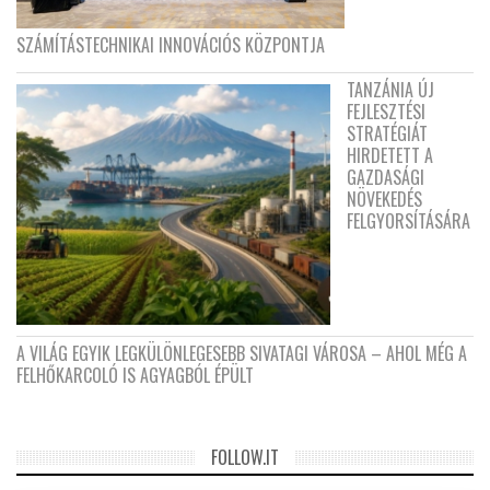
SZÁMÍTÁSTECHNIKAI INNOVÁCIÓS KÖZPONTJA
TANZÁNIA ÚJ
FEJLESZTÉSI
STRATÉGIÁT
HIRDETETT A
GAZDASÁGI
NÖVEKEDÉS
FELGYORSÍTÁSÁRA
A VILÁG EGYIK LEGKÜLÖNLEGESEBB SIVATAGI VÁROSA – AHOL MÉG A
FELHŐKARCOLÓ IS AGYAGBÓL ÉPÜLT
FOLLOW.IT