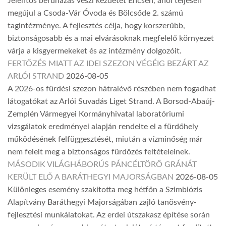
Jelentős beruházás veszi kezdetét Encsen, ahol teljesen
megújul a Csoda-Vár Óvoda és Bölcsőde 2. számú
tagintézménye. A fejlesztés célja, hogy korszerűbb,
biztonságosabb és a mai elvárásoknak megfelelő környezet
várja a kisgyermekeket és az intézmény dolgozóit.
FERTŐZÉS MIATT AZ IDEI SZEZON VÉGÉIG BEZÁRT AZ
ARLÓI STRAND
2026-08-05
A 2026-os fürdési szezon hátralévő részében nem fogadhat
látogatókat az Arlói Suvadás Liget Strand. A Borsod-Abaúj-
Zemplén Vármegyei Kormányhivatal laboratóriumi
vizsgálatok eredményei alapján rendelte el a fürdőhely
működésének felfüggesztését, miután a vízminőség már
nem felelt meg a biztonságos fürdőzés feltételeinek.
MÁSODIK VILÁGHÁBORÚS PÁNCÉLTÖRŐ GRÁNÁT
KERÜLT ELŐ A BARÁTHEGYI MAJORSÁGBAN
2026-08-05
Különleges esemény szakította meg hétfőn a Szimbiózis
Alapítvány Baráthegyi Majorságában zajló tanösvény-
fejlesztési munkálatokat. Az erdei útszakasz építése során