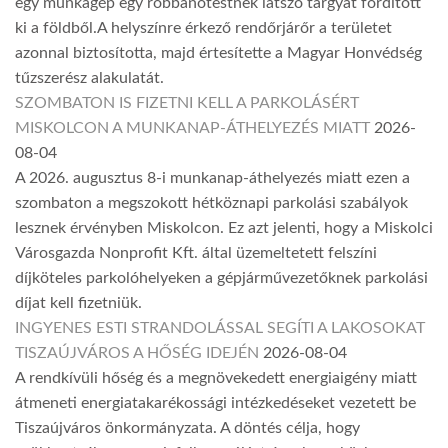
egy munkagép egy robbanótestnek látszó tárgyat fordított
ki a földből.A helyszínre érkező rendőrjárőr a területet
azonnal biztosította, majd értesítette a Magyar Honvédség
tűzszerész alakulatát.
SZOMBATON IS FIZETNI KELL A PARKOLÁSÉRT
MISKOLCON A MUNKANAP-ÁTHELYEZÉS MIATT
2026-
08-04
A 2026. augusztus 8-i munkanap-áthelyezés miatt ezen a
szombaton a megszokott hétköznapi parkolási szabályok
lesznek érvényben Miskolcon. Ez azt jelenti, hogy a Miskolci
Városgazda Nonprofit Kft. által üzemeltetett felszíni
díjköteles parkolóhelyeken a gépjárművezetőknek parkolási
díjat kell fizetniük.
INGYENES ESTI STRANDOLÁSSAL SEGÍTI A LAKOSOKAT
TISZAÚJVÁROS A HŐSÉG IDEJÉN
2026-08-04
A rendkívüli hőség és a megnövekedett energiaigény miatt
átmeneti energiatakarékossági intézkedéseket vezetett be
Tiszaújváros önkormányzata. A döntés célja, hogy