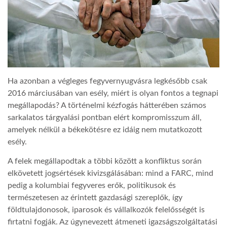
Ha azonban a végleges fegyvernyugvásra legkésőbb csak
2016 márciusában van esély, miért is olyan fontos a tegnapi
megállapodás? A történelmi kézfogás hátterében számos
sarkalatos tárgyalási pontban elért kompromisszum áll,
amelyek nélkül a békekötésre ez idáig nem mutatkozott
esély.
A felek megállapodtak a többi között a konfliktus során
elkövetett jogsértések kivizsgálásában: mind a FARC, mind
pedig a kolumbiai fegyveres erők, politikusok és
természetesen az érintett gazdasági szereplők, így
földtulajdonosok, iparosok és vállalkozók felelősségét is
firtatni fogják. Az úgynevezett átmeneti igazságszolgáltatási