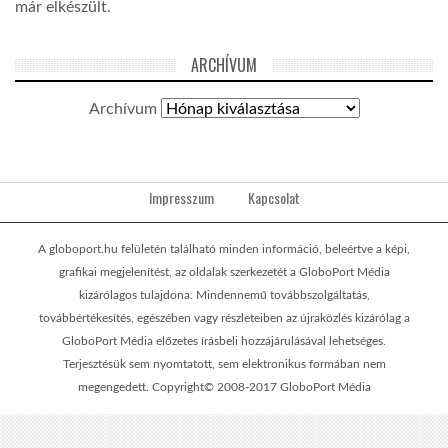
már elkészült.
ARCHÍVUM
Archívum
Impresszum
Kapcsolat
A globoport.hu felületén található minden információ, beleértve a képi,
grafikai megjelenítést, az oldalak szerkezetét a GloboPort Média
kizárólagos tulajdona. Mindennemű továbbszolgáltatás,
továbbértékesítés, egészében vagy részleteiben az újraközlés kizárólag a
GloboPort Média előzetes írásbeli hozzájárulásával lehetséges.
Terjesztésük sem nyomtatott, sem elektronikus formában nem
megengedett. Copyright© 2008-2017 GloboPort Média