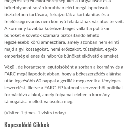
megerősítették elkötelezettségüket a tárgyalások és a
békefolyamat során korábban elért megállapodások
tiszteletben tartására, felrajzolták a kártalanítás és a
felelősségrevonás nem könnyű feladatának vázlatos terveit.
A kormány továbbá kötelezettséget vállalt a politikai
bűnöket elkövetők számára biztosítandó lehető
legszélesebb körű amnesztiára, amely azonban nem érinti
majd a gyilkosságokat, nemi erőszakot, túszejtést, egyéb
emberiség ellenes és háborús bűnöket elkövető elemeket.
Végül, de korántsem legutolsóként a sorban a kormány és a
FARC megállapodott abban, hogy a békeszerződés aláírása
után legkésőbb 60 nappal a gerillák megkezdik a tényleges
leszerelést, illetve a FARC-EP katonai szervezetből politikai
formációvá alakul, amely folyamat elvben a kormány
támogatása mellett valósulna meg.
(Visited 1 times, 1 visits today)
Kapcsolódó Cikkek