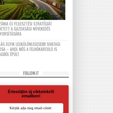
ÁNIA ÚJ FEJLESZTÉSI STRATÉGIÁT
DETETT A GAZDASÁGI NÖVEKEDÉS
GYORSÍTÁSÁRA
LÁG EGYIK LEGKÜLÖNLEGESEBB SIVATAGI
OSA – AHOL MÉG A FELHŐKARCOLÓ IS
AGBÓL ÉPÜLT
FOLLOW.IT
Értesüljön új cikkeinkről
emailben!