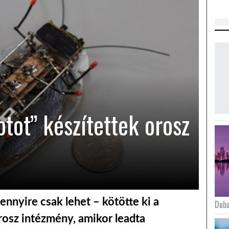
otot” készítettek orosz
nnyire csak lehet – kötötte ki a
Duba
orosz intézmény, amikor leadta