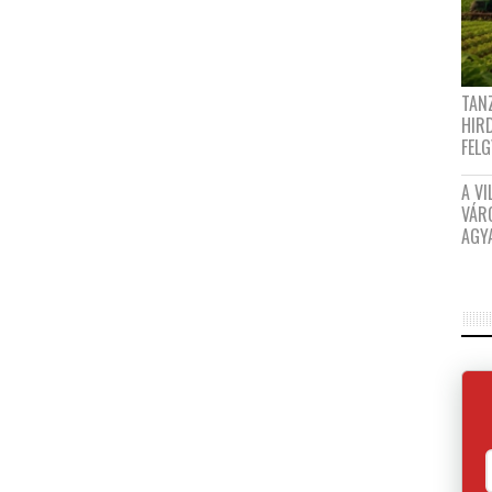
TANZ
HIR
FEL
A VI
VÁR
AGY