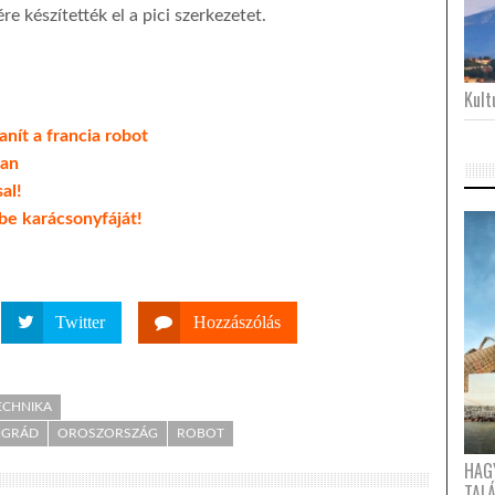
re készítették el a pici szerkezetet.
Kultu
anít a francia robot
ban
al!
tbe karácsonyfáját!
Twitter
Hozzászólás
ECHNIKA
NGRÁD
OROSZORSZÁG
ROBOT
HAG
TAL