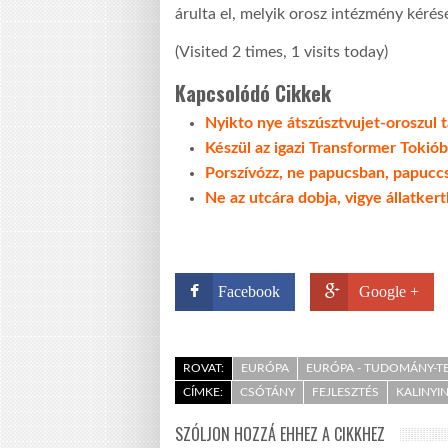
árulta el, melyik orosz intézmény kérésé
(Visited 2 times, 1 visits today)
Kapcsolódó Cikkek
Nyikto nye átszúsztvujet-oroszul t
Készül az igazi Transformer Tokió
Porszívózz, ne papucsban, papuccs
Ne az utcára dobja, vigye állatker
Facebook
Google +
ROVAT:
EURÓPA
EURÓPA - TUDOMÁNY-T
CÍMKE:
CSÓTÁNY
FEJLESZTÉS
KALINYI
SZÓLJON HOZZÁ EHHEZ A CIKKHEZ