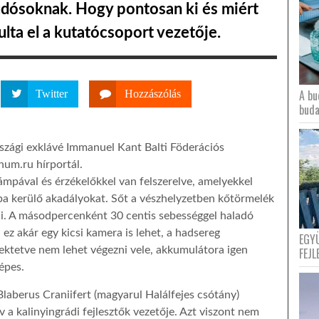
tudósoknak. Hogy pontosan ki és miért
lta el a kutatócsoport vezetője.
A bu
Twitter
Hozzászólás
buda
rszági exklávé Immanuel Kant Balti Föderációs
num.ru hírportál.
ámpával és érzékelőkkel van felszerelve, amelyekkel
ába kerülő akadályokat. Sőt a vészhelyzetben kőtörmelék
tni. A másodpercenként 30 centis sebességgel haladó
 ez akár egy kicsi kamera is lehet, a hadsereg
EGY
 fektetve nem lehet végezni vele, akkumulátora igen
FEJL
épes.
Blaberus Craniifert (magyarul Halálfejes csótány)
 a kalinyingrádi fejlesztők vezetője. Azt viszont nem