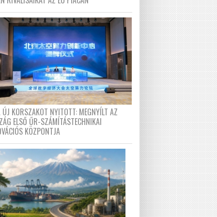
N RIVÁLISAIKAT AZ EU PIACÁN
A ÚJ KORSZAKOT NYITOTT: MEGNYÍLT AZ
ZÁG ELSŐ ŰR-SZÁMÍTÁSTECHNIKAI
OVÁCIÓS KÖZPONTJA