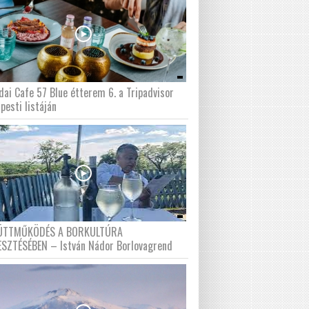
dai Cafe 57 Blue étterem 6. a Tripadvisor
pesti listáján
ÜTTMŰKÖDÉS A BORKULTÚRA
ESZTÉSÉBEN – István Nádor Borlovagrend