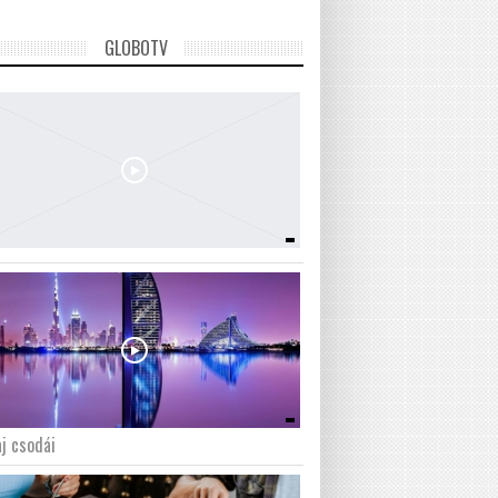
GLOBOTV
j csodái