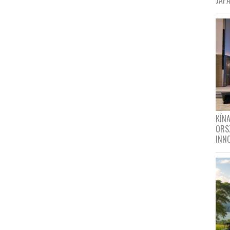
JAPÁ
KÍN
ORS
INN