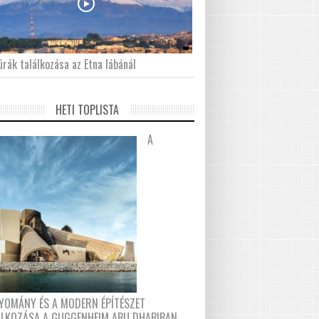
́rák találkozása az Etna lábánál
HETI TOPLISTA
A
YOMÁNY ÉS A MODERN ÉPÍTÉSZET
ÁLKOZÁSA A GUGGENHEIM ABU DHABIBAN