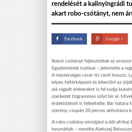
rendelését a kalinyingrádi 
akart robo-csótányt, nem áru
Facebook
Google +
Robot csótányt fejlesztettek az oroszo
Egyetemének tudósai – jelentette a reg
A mesterséges rovar tíz centi hosszú. L
képes feltérképezni és kikerülni az útj
alá ragadt embereket is fel tudja kuta
szerkezet tízgrammos súlyt bír el. Mivel
érdeklődését is felkeltette. Bár hátára
szerény, csupán 20 perces aktivitásra k
A robo-csótány mintájául a dél-afrikai 
használták – mesélte Alekszej Belouszov