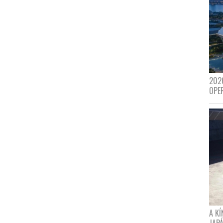
202
OPE
A K