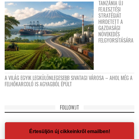
TANZÁNIA ÚJ
FEJLESZTÉSI
STRATÉGIÁT
HIRDETETT A
GAZDASÁGI
NÖVEKEDÉS
FELGYORSÍTÁSÁRA
A VILÁG EGYIK LEGKÜLÖNLEGESEBB SIVATAGI VÁROSA – AHOL MÉG A
FELHŐKARCOLÓ IS AGYAGBÓL ÉPÜLT
FOLLOW.IT
Értesüljön új cikkeinkről emailben!