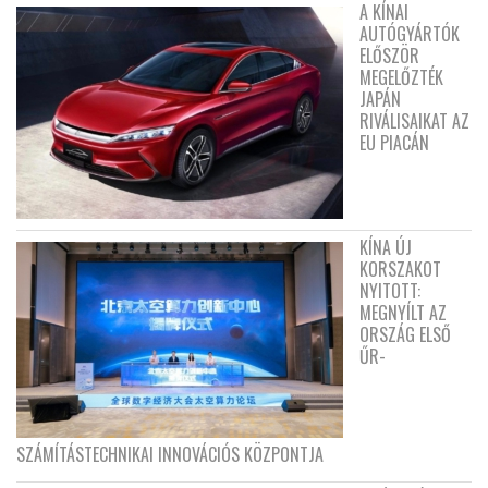
A KÍNAI
AUTÓGYÁRTÓK
ELŐSZÖR
MEGELŐZTÉK
JAPÁN
RIVÁLISAIKAT AZ
EU PIACÁN
KÍNA ÚJ
KORSZAKOT
NYITOTT:
MEGNYÍLT AZ
ORSZÁG ELSŐ
ŰR-
SZÁMÍTÁSTECHNIKAI INNOVÁCIÓS KÖZPONTJA