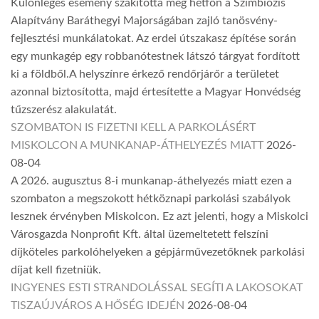
Különleges esemény szakította meg hétfőn a Szimbiózis
Alapítvány Baráthegyi Majorságában zajló tanösvény-
fejlesztési munkálatokat. Az erdei útszakasz építése során
egy munkagép egy robbanótestnek látszó tárgyat fordított
ki a földből.A helyszínre érkező rendőrjárőr a területet
azonnal biztosította, majd értesítette a Magyar Honvédség
tűzszerész alakulatát.
SZOMBATON IS FIZETNI KELL A PARKOLÁSÉRT
MISKOLCON A MUNKANAP-ÁTHELYEZÉS MIATT
2026-
08-04
A 2026. augusztus 8-i munkanap-áthelyezés miatt ezen a
szombaton a megszokott hétköznapi parkolási szabályok
lesznek érvényben Miskolcon. Ez azt jelenti, hogy a Miskolci
Városgazda Nonprofit Kft. által üzemeltetett felszíni
díjköteles parkolóhelyeken a gépjárművezetőknek parkolási
díjat kell fizetniük.
INGYENES ESTI STRANDOLÁSSAL SEGÍTI A LAKOSOKAT
TISZAÚJVÁROS A HŐSÉG IDEJÉN
2026-08-04