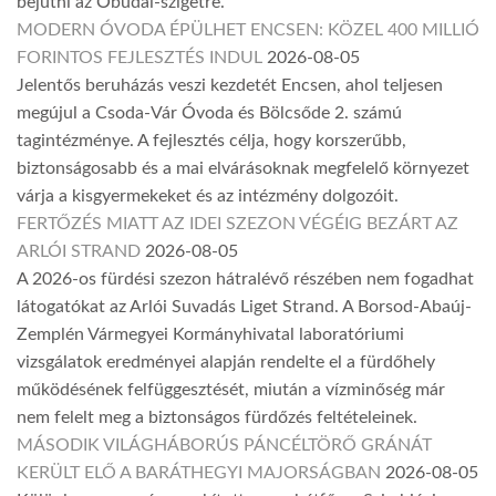
bejutni az Óbudai-szigetre.
MODERN ÓVODA ÉPÜLHET ENCSEN: KÖZEL 400 MILLIÓ
FORINTOS FEJLESZTÉS INDUL
2026-08-05
Jelentős beruházás veszi kezdetét Encsen, ahol teljesen
megújul a Csoda-Vár Óvoda és Bölcsőde 2. számú
tagintézménye. A fejlesztés célja, hogy korszerűbb,
biztonságosabb és a mai elvárásoknak megfelelő környezet
várja a kisgyermekeket és az intézmény dolgozóit.
FERTŐZÉS MIATT AZ IDEI SZEZON VÉGÉIG BEZÁRT AZ
ARLÓI STRAND
2026-08-05
A 2026-os fürdési szezon hátralévő részében nem fogadhat
látogatókat az Arlói Suvadás Liget Strand. A Borsod-Abaúj-
Zemplén Vármegyei Kormányhivatal laboratóriumi
vizsgálatok eredményei alapján rendelte el a fürdőhely
működésének felfüggesztését, miután a vízminőség már
nem felelt meg a biztonságos fürdőzés feltételeinek.
MÁSODIK VILÁGHÁBORÚS PÁNCÉLTÖRŐ GRÁNÁT
KERÜLT ELŐ A BARÁTHEGYI MAJORSÁGBAN
2026-08-05