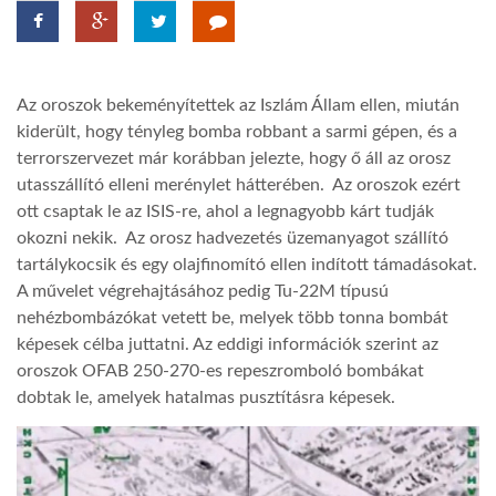
TROPICALMAGAZIN
Az oroszok bekeményítettek az Iszlám Állam ellen, miután
GLOBOTV
kiderült, hogy tényleg bomba robbant a sarmi gépen, és a
terrorszervezet már korábban jelezte, hogy ő áll az orosz
utasszállító elleni merénylet hátterében. Az oroszok ezért
AFRIKA TUDÁSTÁR
ott csaptak le az ISIS-re, ahol a legnagyobb kárt tudják
okozni nekik. Az orosz hadvezetés üzemanyagot szállító
A NAP SZÉPE
tartálykocsik és egy olajfinomító ellen indított támadásokat.
A művelet végrehajtásához pedig Tu-22M típusú
nehézbombázókat vetett be, melyek több tonna bombát
LINKTR.EE
képesek célba juttatni. Az eddigi információk szerint az
oroszok OFAB 250-270-es repeszromboló bombákat
dobtak le, amelyek hatalmas pusztításra képesek.
GLOBOZSARU
DOBRAVERO.HU