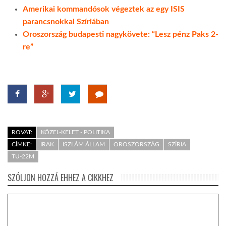
Amerikai kommandósok végeztek az egy ISIS
parancsnokkal Szíriában
Oroszország budapesti nagykövete: “Lesz pénz Paks 2-
re”
ROVAT:
KÖZEL-KELET - POLITIKA
CÍMKE:
IRAK
ISZLÁM ÁLLAM
OROSZORSZÁG
SZÍRIA
TU-22M
SZÓLJON HOZZÁ EHHEZ A CIKKHEZ