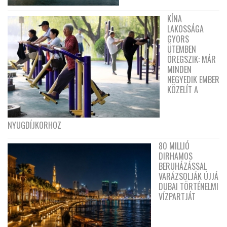
KÍNA
LAKOSSÁGA
GYORS
ÜTEMBEN
ÖREGSZIK: MÁR
MINDEN
NEGYEDIK EMBER
KÖZELÍT A
NYUGDÍJKORHOZ
80 MILLIÓ
DIRHAMOS
BERUHÁZÁSSAL
VARÁZSOLJÁK ÚJJÁ
DUBAI TÖRTÉNELMI
VÍZPARTJÁT