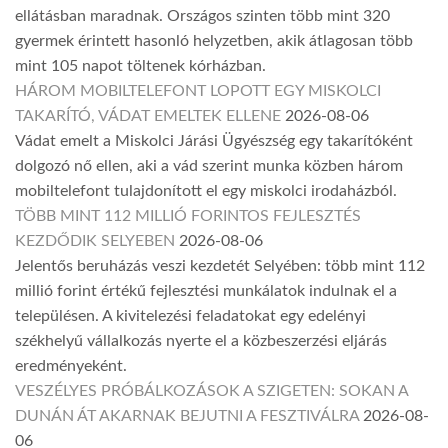
ellátásban maradnak. Országos szinten több mint 320
gyermek érintett hasonló helyzetben, akik átlagosan több
mint 105 napot töltenek kórházban.
HÁROM MOBILTELEFONT LOPOTT EGY MISKOLCI
TAKARÍTÓ, VÁDAT EMELTEK ELLENE
2026-08-06
Vádat emelt a Miskolci Járási Ügyészség egy takarítóként
dolgozó nő ellen, aki a vád szerint munka közben három
mobiltelefont tulajdonított el egy miskolci irodaházból.
TÖBB MINT 112 MILLIÓ FORINTOS FEJLESZTÉS
KEZDŐDIK SELYEBEN
2026-08-06
Jelentős beruházás veszi kezdetét Selyében: több mint 112
millió forint értékű fejlesztési munkálatok indulnak el a
településen. A kivitelezési feladatokat egy edelényi
székhelyű vállalkozás nyerte el a közbeszerzési eljárás
eredményeként.
VESZÉLYES PRÓBÁLKOZÁSOK A SZIGETEN: SOKAN A
DUNÁN ÁT AKARNAK BEJUTNI A FESZTIVÁLRA
2026-08-
06