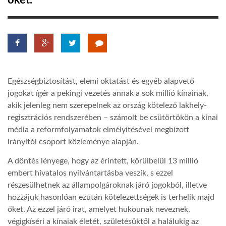
őket.
TROPICALMAGAZIN
GLOBOTV
Egészségbiztosítást, elemi oktatást és egyéb alapvető
AFRIKA TUDÁSTÁR
jogokat ígér a pekingi vezetés annak a sok millió kínainak,
akik jelenleg nem szerepelnek az ország kötelező lakhely-
regisztrációs rendszerében – számolt be csütörtökön a kínai
A NAP SZÉPE
média a reformfolyamatok elmélyítésével megbízott
irányítói csoport közleménye alapján.
LINKTR.EE
A döntés lényege, hogy az érintett, körülbelül 13 millió
embert hivatalos nyilvántartásba veszik, s ezzel
GLOBOZSARU
részesülhetnek az állampolgároknak járó jogokból, illetve
hozzájuk hasonlóan ezután kötelezettségek is terhelik majd
őket. Az ezzel járó irat, amelyet hukounak neveznek,
DOBRAVERO.HU
végigkíséri a kínaiak életét, születésüktől a halálukig az