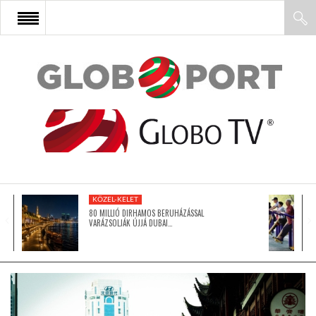
FŐOLDAL
AFRIKA
EURÓPA
KÖZEL-KELET
ÁZSIA
80 MILLIÓ DIRHAMOS BERUHÁZÁSSAL
VARÁZSOLJÁK ÚJJÁ DUBAI…
ÉSZAK-AMERIKA
LATIN-AMERIKA