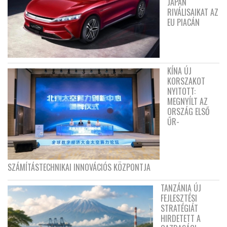
JAPÁN
RIVÁLISAIKAT AZ
EU PIACÁN
KÍNA ÚJ
KORSZAKOT
NYITOTT:
MEGNYÍLT AZ
ORSZÁG ELSŐ
ŰR-
SZÁMÍTÁSTECHNIKAI INNOVÁCIÓS KÖZPONTJA
TANZÁNIA ÚJ
FEJLESZTÉSI
STRATÉGIÁT
HIRDETETT A