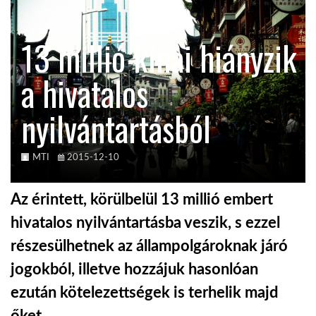
KÖZEL-KELET
13 millió kínai hiányzik
a hivatalos
AUSZTRÁLIA
nyilvántartásból
A VILÁG ITTHON
MTI
2015-12-10
MÉDIA
Az érintett, körülbelül 13 millió embert
hivatalos nyilvántartásba veszik, s ezzel
részesülhetnek az állampolgároknak járó
GLOBOTV BP
jogokból, illetve hozzájuk hasonlóan
ezután kötelezettségek is terhelik majd
HÍR3D