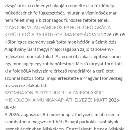
vizsgálatok eredményei alapján rendelte el a fürdőhely
működésének felfüggesztését, miután a vízminőség már
nem felelt meg a biztonságos fürdőzés feltételeinek.
MÁSODIK VILÁGHÁBORÚS PÁNCÉLTÖRŐ GRÁNÁT
KERÜLT ELŐ A BARÁTHEGYI MAJORSÁGBAN
2026-08-05
Különleges esemény szakította meg hétfőn a Szimbiózis
Alapítvány Baráthegyi Majorságában zajló tanösvény-
fejlesztési munkálatokat. Az erdei útszakasz építése során
egy munkagép egy robbanótestnek látszó tárgyat fordított
ki a földből.A helyszínre érkező rendőrjárőr a területet
azonnal biztosította, majd értesítette a Magyar Honvédség
tűzszerész alakulatát.
SZOMBATON IS FIZETNI KELL A PARKOLÁSÉRT
MISKOLCON A MUNKANAP-ÁTHELYEZÉS MIATT
2026-
08-04
A 2026. augusztus 8-i munkanap-áthelyezés miatt ezen a
szombaton a megszokott hétköznapi parkolási szabályok
lesznek érvényben Miskolcon. Ez azt jelenti, hogy a Miskolci