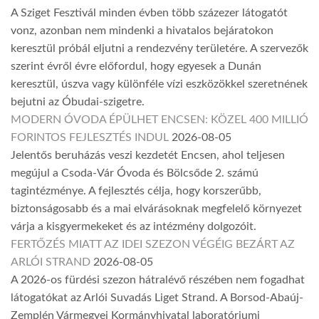
A Sziget Fesztivál minden évben több százezer látogatót
vonz, azonban nem mindenki a hivatalos bejáratokon
keresztül próbál eljutni a rendezvény területére. A szervezők
szerint évről évre előfordul, hogy egyesek a Dunán
keresztül, úszva vagy különféle vízi eszközökkel szeretnének
bejutni az Óbudai-szigetre.
MODERN ÓVODA ÉPÜLHET ENCSEN: KÖZEL 400 MILLIÓ
FORINTOS FEJLESZTÉS INDUL
2026-08-05
Jelentős beruházás veszi kezdetét Encsen, ahol teljesen
megújul a Csoda-Vár Óvoda és Bölcsőde 2. számú
tagintézménye. A fejlesztés célja, hogy korszerűbb,
biztonságosabb és a mai elvárásoknak megfelelő környezet
várja a kisgyermekeket és az intézmény dolgozóit.
FERTŐZÉS MIATT AZ IDEI SZEZON VÉGÉIG BEZÁRT AZ
ARLÓI STRAND
2026-08-05
A 2026-os fürdési szezon hátralévő részében nem fogadhat
látogatókat az Arlói Suvadás Liget Strand. A Borsod-Abaúj-
Zemplén Vármegyei Kormányhivatal laboratóriumi