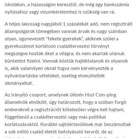
iskolákon, a házasságon keresztül, de még egy bankszámla
nyitásához vagy vízumkérelemhez is szükség van rá.
LATIMO.HU
A teljes lakosság nagyjából 1 százalékát adó, nem regisztrált
állampolgárok tömegében vannak árvák és nagy számban
GLOBOBOOK
olyan, úgynevezett “fekete gyerekek”, akiknek szülei a
gyerekszámot korlátozó családtervezési törvényt
megszegve hozták őket a világra, és nem akartak utánuk
büntetést fizetni. Vannak köztük hajléktalanok és olyanok
is, akik valamilyen oknál fogva nem kérvényezték a
nyilvántartásba vételüket, esetleg elveszítették
okmányaikat.
Az irányító csoport, amelynek ülésén Hszi Csin-ping
államelnök elnökölt, úgy határozott, hogy a szóban forgó
embereknél a regisztrációt kötelezően végre kell hajtani,
függetlenül a családtervezési vagy más politikai
korlátozásoktól. Korábbi sajtóértesülések már beszámoltak
a sok millió család életét befolyásoló tervről, de az