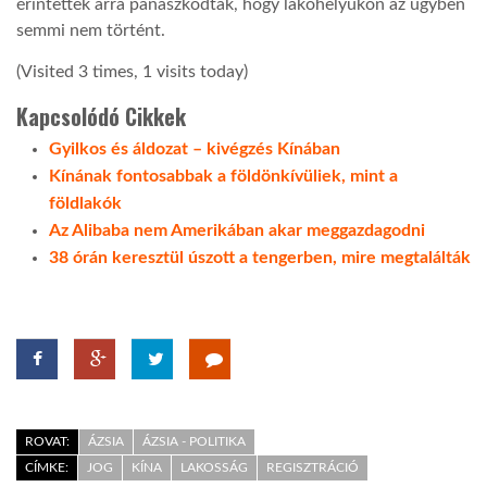
érintettek arra panaszkodtak, hogy lakóhelyükön az ügyben
semmi nem történt.
(Visited 3 times, 1 visits today)
Kapcsolódó Cikkek
Gyilkos és áldozat – kivégzés Kínában
Kínának fontosabbak a földönkívüliek, mint a
földlakók
Az Alibaba nem Amerikában akar meggazdagodni
38 órán keresztül úszott a tengerben, mire megtalálták
ROVAT:
ÁZSIA
ÁZSIA - POLITIKA
CÍMKE:
JOG
KÍNA
LAKOSSÁG
REGISZTRÁCIÓ