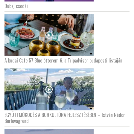
Dubaj csodái
A budai Cafe 57 Blue étterem 6. a Tripadvisor budapesti listáján
EGYÜTTMŰKÖDÉS A BORKULTÚRA FEJLESZTÉSÉBEN – István Nádor
Borlovagrend