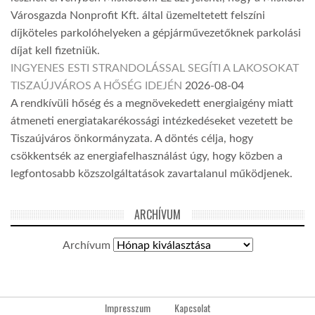
Városgazda Nonprofit Kft. által üzemeltetett felszíni
díjköteles parkolóhelyeken a gépjárművezetőknek parkolási
díjat kell fizetniük.
INGYENES ESTI STRANDOLÁSSAL SEGÍTI A LAKOSOKAT
TISZAÚJVÁROS A HŐSÉG IDEJÉN
2026-08-04
A rendkívüli hőség és a megnövekedett energiaigény miatt
átmeneti energiatakarékossági intézkedéseket vezetett be
Tiszaújváros önkormányzata. A döntés célja, hogy
csökkentsék az energiafelhasználást úgy, hogy közben a
legfontosabb közszolgáltatások zavartalanul működjenek.
ARCHÍVUM
Archívum
Impresszum
Kapcsolat