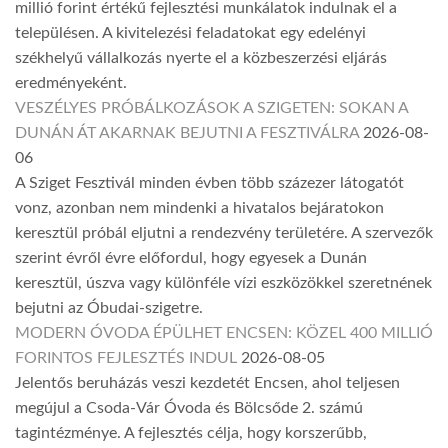
millió forint értékű fejlesztési munkálatok indulnak el a
településen. A kivitelezési feladatokat egy edelényi
székhelyű vállalkozás nyerte el a közbeszerzési eljárás
eredményeként.
VESZÉLYES PRÓBÁLKOZÁSOK A SZIGETEN: SOKAN A
DUNÁN ÁT AKARNAK BEJUTNI A FESZTIVÁLRA
2026-08-
06
A Sziget Fesztivál minden évben több százezer látogatót
vonz, azonban nem mindenki a hivatalos bejáratokon
keresztül próbál eljutni a rendezvény területére. A szervezők
szerint évről évre előfordul, hogy egyesek a Dunán
keresztül, úszva vagy különféle vízi eszközökkel szeretnének
bejutni az Óbudai-szigetre.
MODERN ÓVODA ÉPÜLHET ENCSEN: KÖZEL 400 MILLIÓ
FORINTOS FEJLESZTÉS INDUL
2026-08-05
Jelentős beruházás veszi kezdetét Encsen, ahol teljesen
megújul a Csoda-Vár Óvoda és Bölcsőde 2. számú
tagintézménye. A fejlesztés célja, hogy korszerűbb,