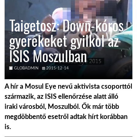
KÖZEL-KELET
Taigetosz: Down-kóros
gyerekeket gyilkol az
AUSZTRÁLIA
ISIS Moszulban
A VILÁG ITTHON
GLOBADMIN
2015-12-14
MÉDIA
A hír a Mosul Eye nevű aktivista csoporttól
származik, az ISIS ellenőrzése alatt álló
iraki városból, Moszulból. Ők már több
GLOBOTV BP
megdöbbentő esetről adtak hírt korábban
is.
HÍR3D