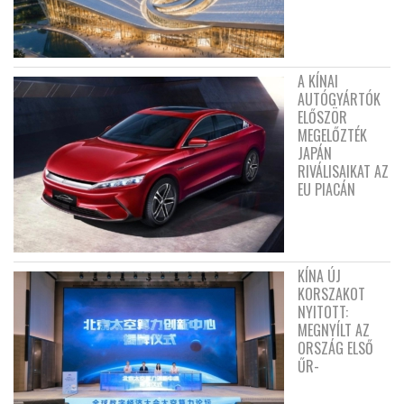
A KÍNAI
AUTÓGYÁRTÓK
ELŐSZÖR
MEGELŐZTÉK
JAPÁN
RIVÁLISAIKAT AZ
EU PIACÁN
KÍNA ÚJ
KORSZAKOT
NYITOTT:
MEGNYÍLT AZ
ORSZÁG ELSŐ
ŰR-