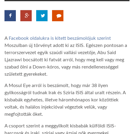
TROPICALMAGAZIN
GLOBOTV
A
Facebook oldalukra is kitett beszámolójuk szerint
Moszulban új törvényt adott ki az ISIS. Egészen pontosan a
AFRIKA TUDÁSTÁR
terrorszervezet egyik szaúdi vallási vezetője, Abu Said
Ljazrawi bocsátott ki fatvát arról, hogy meg kell vagy meg
szabad ölni a Down-kóros, vagy más rendellenességgel
A NAP SZÉPE
született gyerekeket.
A Mosul Eye arról is beszámolt, hogy már 38 ilyen
LINKTR.EE
gyilkosságról tudnak Irak és Szíria ISIS által uralt részein. A
kisbabák egyhetes, illetve háromhónapos kor közöttiek
voltak, és halálos injekcióval végeztek velük, vagy
GLOBOZSARU
megfojtották őket.
A csoport szerint a meggyilkolt kisbabák külföldi ISIS-
DOBRAVERO.HU
harcosok és iraki, szíriai vagy ázsiai nők gyermekei.