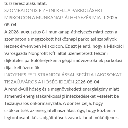
tűzszerész alakulatát.
SZOMBATON IS FIZETNI KELL A PARKOLÁSÉRT
MISKOLCON A MUNKANAP-ÁTHELYEZÉS MIATT
2026-
08-04
A 2026. augusztus 8-i munkanap-áthelyezés miatt ezen a
szombaton a megszokott hétköznapi parkolási szabályok
lesznek érvényben Miskolcon. Ez azt jelenti, hogy a Miskolci
Városgazda Nonprofit Kft. által üzemeltetett felszíni
díjköteles parkolóhelyeken a gépjárművezetőknek parkolási
díjat kell fizetniük.
INGYENES ESTI STRANDOLÁSSAL SEGÍTI A LAKOSOKAT
TISZAÚJVÁROS A HŐSÉG IDEJÉN
2026-08-04
A rendkívüli hőség és a megnövekedett energiaigény miatt
átmeneti energiatakarékossági intézkedéseket vezetett be
Tiszaújváros önkormányzata. A döntés célja, hogy
csökkentsék az energiafelhasználást úgy, hogy közben a
legfontosabb közszolgáltatások zavartalanul működjenek.