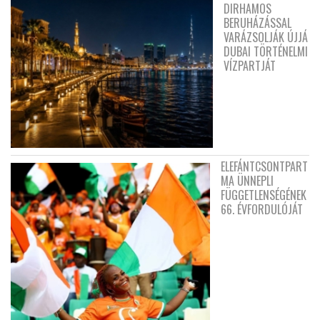
DIRHAMOS
BERUHÁZÁSSAL
VARÁZSOLJÁK ÚJJÁ
DUBAI TÖRTÉNELMI
VÍZPARTJÁT
ELEFÁNTCSONTPART
MA ÜNNEPLI
FÜGGETLENSÉGÉNEK
66. ÉVFORDULÓJÁT