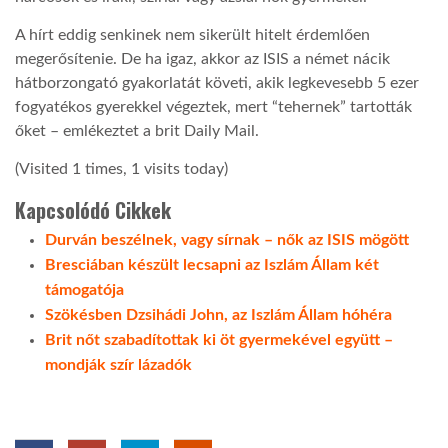
A hírt eddig senkinek nem sikerült hitelt érdemlően
LATIMO.HU
megerősítenie. De ha igaz, akkor az ISIS a német nácik
hátborzongató gyakorlatát követi, akik legkevesebb 5 ezer
fogyatékos gyerekkel végeztek, mert “tehernek” tartották
GLOBOBOOK
őket – emlékeztet a brit Daily Mail.
(Visited 1 times, 1 visits today)
Kapcsolódó Cikkek
Durván beszélnek, vagy sírnak – nők az ISIS mögött
Bresciában készült lecsapni az Iszlám Állam két
támogatója
Szökésben Dzsihádi John, az Iszlám Állam hóhéra
Brit nőt szabadítottak ki öt gyermekével együtt –
mondják szír lázadók