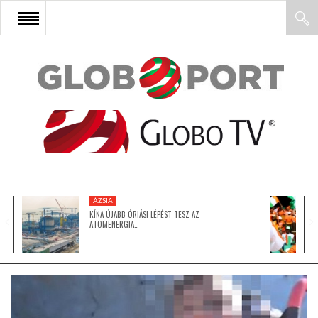
FŐOLDAL
AFRIKA
EURÓPA
ÁZSIA
ÁZSIA
KÍNA ÚJABB ÓRIÁSI LÉPÉST TESZ AZ
ATOMENERGIA…
ÉSZAK-AMERIKA
LATIN-AMERIKA