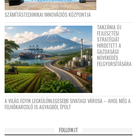
SZÁMÍTÁSTECHNIKAI INNOVÁCIÓS KÖZPONTJA
TANZÁNIA ÚJ
FEJLESZTÉSI
STRATÉGIÁT
HIRDETETT A
GAZDASÁGI
NÖVEKEDÉS
FELGYORSÍTÁSÁRA
A VILÁG EGYIK LEGKÜLÖNLEGESEBB SIVATAGI VÁROSA – AHOL MÉG A
FELHŐKARCOLÓ IS AGYAGBÓL ÉPÜLT
FOLLOW.IT