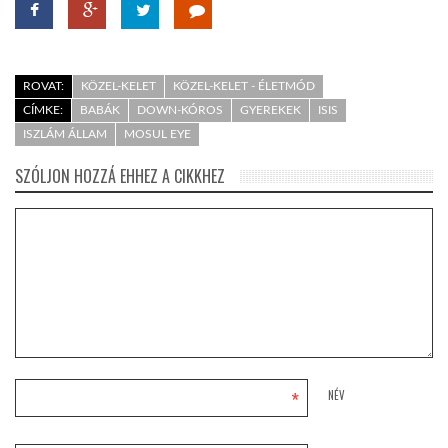
ROVAT:
KÖZEL-KELET
KÖZEL-KELET - ÉLETMÓD
CÍMKE:
BABÁK
DOWN-KÓROS
GYEREKEK
ISIS
ISZLÁM ÁLLAM
MOSUL EYE
SZÓLJON HOZZÁ EHHEZ A CIKKHEZ
*
NÉV