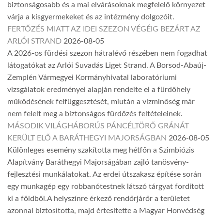
biztonságosabb és a mai elvárásoknak megfelelő környezet
várja a kisgyermekeket és az intézmény dolgozóit.
FERTŐZÉS MIATT AZ IDEI SZEZON VÉGÉIG BEZÁRT AZ
ARLÓI STRAND
2026-08-05
A 2026-os fürdési szezon hátralévő részében nem fogadhat
látogatókat az Arlói Suvadás Liget Strand. A Borsod-Abaúj-
Zemplén Vármegyei Kormányhivatal laboratóriumi
vizsgálatok eredményei alapján rendelte el a fürdőhely
működésének felfüggesztését, miután a vízminőség már
nem felelt meg a biztonságos fürdőzés feltételeinek.
MÁSODIK VILÁGHÁBORÚS PÁNCÉLTÖRŐ GRÁNÁT
KERÜLT ELŐ A BARÁTHEGYI MAJORSÁGBAN
2026-08-05
Különleges esemény szakította meg hétfőn a Szimbiózis
Alapítvány Baráthegyi Majorságában zajló tanösvény-
fejlesztési munkálatokat. Az erdei útszakasz építése során
egy munkagép egy robbanótestnek látszó tárgyat fordított
ki a földből.A helyszínre érkező rendőrjárőr a területet
azonnal biztosította, majd értesítette a Magyar Honvédség