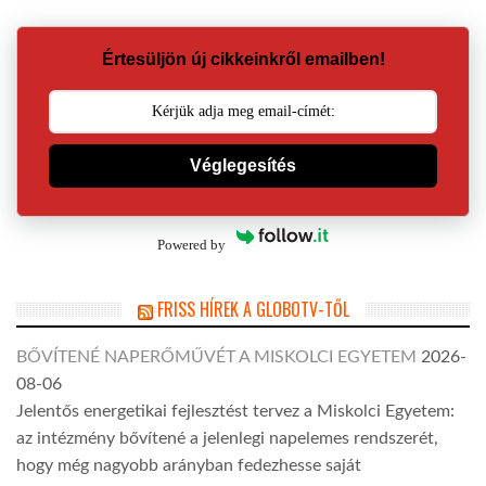
Értesüljön új cikkeinkről emailben!
Véglegesítés
Powered by
FRISS HÍREK A GLOBOTV-TŐL
BŐVÍTENÉ NAPERŐMŰVÉT A MISKOLCI EGYETEM
2026-
08-06
Jelentős energetikai fejlesztést tervez a Miskolci Egyetem:
az intézmény bővítené a jelenlegi napelemes rendszerét,
hogy még nagyobb arányban fedezhesse saját