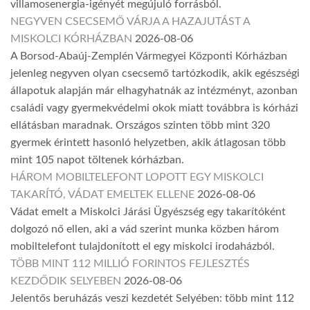
villamosenergia-igényét megújuló forrásból.
NEGYVEN CSECSEMŐ VÁRJA A HAZAJUTÁST A
MISKOLCI KÓRHÁZBAN
2026-08-06
A Borsod-Abaúj-Zemplén Vármegyei Központi Kórházban
jelenleg negyven olyan csecsemő tartózkodik, akik egészségi
állapotuk alapján már elhagyhatnák az intézményt, azonban
családi vagy gyermekvédelmi okok miatt továbbra is kórházi
ellátásban maradnak. Országos szinten több mint 320
gyermek érintett hasonló helyzetben, akik átlagosan több
mint 105 napot töltenek kórházban.
HÁROM MOBILTELEFONT LOPOTT EGY MISKOLCI
TAKARÍTÓ, VÁDAT EMELTEK ELLENE
2026-08-06
Vádat emelt a Miskolci Járási Ügyészség egy takarítóként
dolgozó nő ellen, aki a vád szerint munka közben három
mobiltelefont tulajdonított el egy miskolci irodaházból.
TÖBB MINT 112 MILLIÓ FORINTOS FEJLESZTÉS
KEZDŐDIK SELYEBEN
2026-08-06
Jelentős beruházás veszi kezdetét Selyében: több mint 112