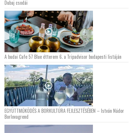
Dubaj csodái
A budai Cafe 57 Blue étterem 6. a Tripadvisor budapesti listáján
EGYÜTTMŰKÖDÉS A BORKULTÚRA FEJLESZTÉSÉBEN – István Nádor
Borlovagrend