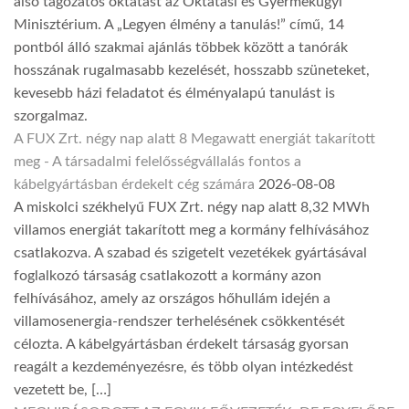
alsó tagozatos oktatást az Oktatási és Gyermekügyi
Minisztérium. A „Legyen élmény a tanulás!” című, 14
pontból álló szakmai ajánlás többek között a tanórák
hosszának rugalmasabb kezelését, hosszabb szüneteket,
kevesebb házi feladatot és élményalapú tanulást is
szorgalmaz.
A FUX Zrt. négy nap alatt 8 Megawatt energiát takarított
meg - A társadalmi felelősségvállalás fontos a
kábelgyártásban érdekelt cég számára
2026-08-08
A miskolci székhelyű FUX Zrt. négy nap alatt 8,32 MWh
villamos energiát takarított meg a kormány felhívásához
csatlakozva. A szabad és szigetelt vezetékek gyártásával
foglalkozó társaság csatlakozott a kormány azon
felhívásához, amely az országos hőhullám idején a
villamosenergia-rendszer terhelésének csökkentését
célozta. A kábelgyártásban érdekelt társaság gyorsan
reagált a kezdeményezésre, és több olyan intézkedést
vezetett be, […]