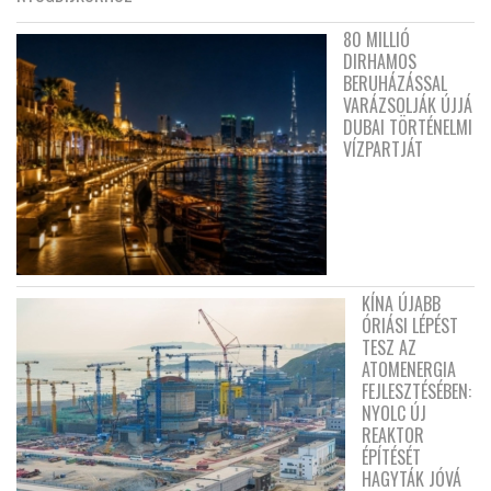
80 MILLIÓ
DIRHAMOS
BERUHÁZÁSSAL
VARÁZSOLJÁK ÚJJÁ
DUBAI TÖRTÉNELMI
VÍZPARTJÁT
KÍNA ÚJABB
ÓRIÁSI LÉPÉST
TESZ AZ
ATOMENERGIA
FEJLESZTÉSÉBEN:
NYOLC ÚJ
REAKTOR
ÉPÍTÉSÉT
HAGYTÁK JÓVÁ