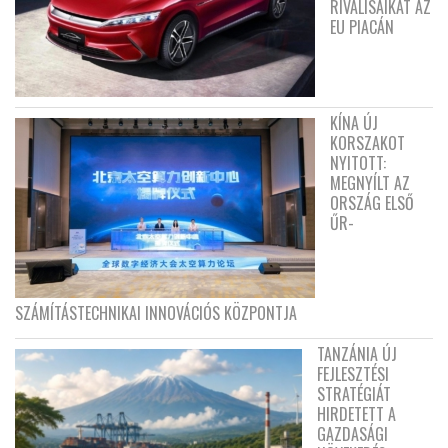
RIVÁLISAIKAT AZ
EU PIACÁN
KÍNA ÚJ
KORSZAKOT
NYITOTT:
MEGNYÍLT AZ
ORSZÁG ELSŐ
ŰR-
SZÁMÍTÁSTECHNIKAI INNOVÁCIÓS KÖZPONTJA
TANZÁNIA ÚJ
FEJLESZTÉSI
STRATÉGIÁT
HIRDETETT A
GAZDASÁGI