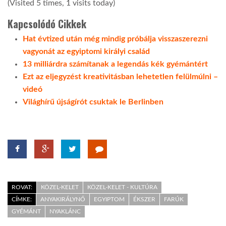
(Visited 5 times, 1 visits today)
Kapcsolódó Cikkek
Hat évtized után még mindig próbálja visszaszerezni
vagyonát az egyiptomi királyi család
13 milliárdra számítanak a legendás kék gyémántért
Ezt az eljegyzést kreativitásban lehetetlen felülmúlni –
videó
Világhírű újságírót csuktak le Berlinben
ROVAT:
KÖZEL-KELET
KÖZEL-KELET - KULTÚRA
CÍMKE:
ANYAKIRÁLYNŐ
EGYIPTOM
ÉKSZER
FARÚK
GYÉMÁNT
NYAKLÁNC