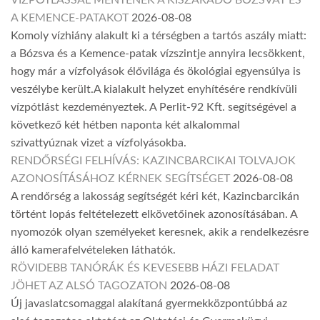
VÍZPÓTLÁSSAL MENTENÉK A KISZÁRADÓ BÓZSVÁT ÉS
A KEMENCE-PATAKOT
2026-08-08
Komoly vízhiány alakult ki a térségben a tartós aszály miatt:
a Bózsva és a Kemence-patak vízszintje annyira lecsökkent,
hogy már a vízfolyások élővilága és ökológiai egyensúlya is
veszélybe került.A kialakult helyzet enyhítésére rendkívüli
vízpótlást kezdeményeztek. A Perlit-92 Kft. segítségével a
következő két hétben naponta két alkalommal
szivattyúznak vizet a vízfolyásokba.
RENDŐRSÉGI FELHÍVÁS: KAZINCBARCIKAI TOLVAJOK
AZONOSÍTÁSÁHOZ KÉRNEK SEGÍTSÉGET
2026-08-08
A rendőrség a lakosság segítségét kéri két, Kazincbarcikán
történt lopás feltételezett elkövetőinek azonosításában. A
nyomozók olyan személyeket keresnek, akik a rendelkezésre
álló kamerafelvételeken láthatók.
RÖVIDEBB TANÓRÁK ÉS KEVESEBB HÁZI FELADAT
JÖHET AZ ALSÓ TAGOZATON
2026-08-08
Új javaslatcsomaggal alakítaná gyermekközpontúbbá az