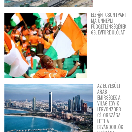
ELEFÁNTCSONTPART
MA ÜNNEPLI
FÜGGETLENSÉGÉNEK
66. ÉVFORDULÓJÁT
AZ EGYESÜLT
ARAB
EMÍRSÉGEK A
VILÁG EGYIK
LEGVONZÓBB
CÉLORSZÁGA
LETT A
BEVÁNDORLÓK