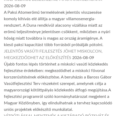
2026-08-09
A Paksi Atomerőmű termelésének jelentős visszaesése
komoly kihívás elé állítja a magyar villamosenergia-
rendszert. A Duna rendkívül alacsony vízállása miatt az
erőmű teljesítménye jelentősen csökkent, miközben a nyári
hőség miatt továbbra is magas az ország áramigénye. A
kieső paksi kapacitást több forrásból próbálják pótolni.
JELENTŐS VASÚTI FEJLESZTÉS JÖHET MISKOLCON,
MEGKEZDŐDHET AZ ELŐKÉSZÍTÉS
2026-08-09
Újabb fontos lépés történhet a miskolci vasúti közlekedés
fejlesztése érdekében: megkezdődhet a miskolci fővonal
korszerűsítésének előkészítése. A beruházás a Baross Gábor
Vasútfejlesztési Terv részeként szerepel, amelynek célja a
magyarországi kötöttpályás közlekedés átfogó megújítása.A
fejlesztési programról szóló kormányhatározat megjelent a
Magyar Közlönyben, így elindulhatnak a tervhez kapcsolódó
uniós projektek előkészítő munkálatai.