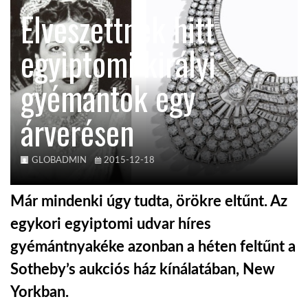
Elveszettnek hitt
TROPICALMAGAZIN
egyiptomi királyi
GLOBOTV
gyémántok egy
árverésen
AFRIKA TUDÁSTÁR
A NAP SZÉPE
GLOBADMIN
2015-12-18
Már mindenki úgy tudta, örökre eltűnt. Az
LINKTR.EE
egykori egyiptomi udvar híres
gyémántnyakéke azonban a héten feltűnt a
GLOBOZSARU
Sotheby’s aukciós ház kínálatában, New
Yorkban.
DOBRAVERO.HU