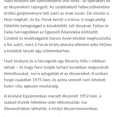
Nazli királynő két szenvdélyéről volt híres : az operákért és
az ékszerekért rajongott. Az utóbbiakból felbecsülhetetlen
értékű gyűjteményre tett szert az évek során. De miután a
férje meghalt, és fia, Faruk került a trónra, ő maga pedig
többféle betegséggel is küszködött, két lányával, Fatiya és
Faika hercegnőkkel az Egyesült Államokba költözött.
Címétől és kiváltságaitól három évvel később megfosztotta
a fia: azért, mert ő Faruk király akarata ellenére adta férjhez
a kisebbik lányát egy üzletemberhez.
Nazli királyné és a hercegnők egy Beverly Hills-i villában
laktak – és hogy fenn tudják tartani korábban megszokott
életstílusukat, sorra adogatták el az ékszereiket. A szóban
forgó nyakéket 1975-ben, és azóta semmit nem lehetett
tudni róla, egészen mostanáig.
A királyné Egyiptomban maradt ékszereit 1952-ben, a
szabad tisztek felkelése után elkbobozták: ma
Alexandriában láthatók, a királyi ékszermúzeumban.