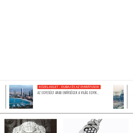
KÖZEL-KELET
AUSZTRÁLIA
A VILÁG ITTHON
MÉDIA
KÖZEL-KELET - DUBAJ ÉS AZ EMIRÁTUSOK
AZ EGYESÜLT ARAB EMÍRSÉGEK A VILÁG EGYIK…
GLOBOTV BP
HÍR3D