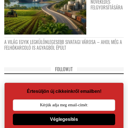
NÖVEKEDÉS
FELGYORSÍTÁSÁRA
A VILÁG EGYIK LEGKÜLÖNLEGESEBB SIVATAGI VÁROSA – AHOL MÉG A
FELHŐKARCOLÓ IS AGYAGBÓL ÉPÜLT
FOLLOW.IT
Értesüljön új cikkeinkről emailben!
Véglegesítés