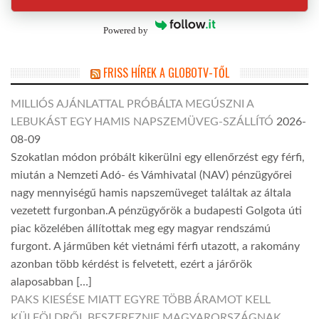
Powered by
FRISS HÍREK A GLOBOTV-TŐL
MILLIÓS AJÁNLATTAL PRÓBÁLTA MEGÚSZNI A
LEBUKÁST EGY HAMIS NAPSZEMÜVEG-SZÁLLÍTÓ
2026-
08-09
Szokatlan módon próbált kikerülni egy ellenőrzést egy férfi,
miután a Nemzeti Adó- és Vámhivatal (NAV) pénzügyőrei
nagy mennyiségű hamis napszemüveget találtak az általa
vezetett furgonban.A pénzügyőrök a budapesti Golgota úti
piac közelében állítottak meg egy magyar rendszámú
furgont. A járműben két vietnámi férfi utazott, a rakomány
azonban több kérdést is felvetett, ezért a járőrök
alaposabban […]
PAKS KIESÉSE MIATT EGYRE TÖBB ÁRAMOT KELL
KÜLFÖLDRŐL BESZEREZNIE MAGYARORSZÁGNAK