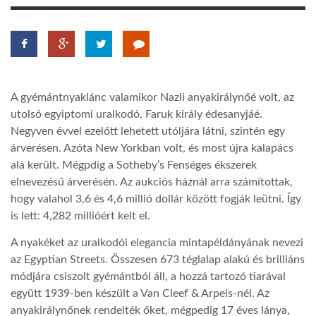
LATIMO.HU
GLOBOBOOK
A gyémántnyaklánc valamikor Nazli anyakirálynőé volt, az
utolsó egyiptomi uralkodó, Faruk király édesanyjáé.
Negyven évvel ezelőtt lehetett utóljára látni, szintén egy
árverésen. Azóta New Yorkban volt, és most újra kalapács
alá került. Mégpdig a Sotheby’s Fenséges ékszerek
elnevezésű árverésén. Az aukciós háznál arra számítottak,
hogy valahol 3,6 és 4,6 millió dollár között fogják leütni. Így
is lett: 4,282 millióért kelt el.
A nyakéket az uralkodói elegancia mintapéldányának nevezi
az Egyptian Streets. Összesen 673 téglalap alakú és brilliáns
módjára csiszolt gyémántból áll, a hozzá tartozó tiarával
együtt 1939-ben készült a Van Cleef & Arpels-nél. Az
anyakirálynőnek rendelték őket, mégpedig 17 éves lánya,