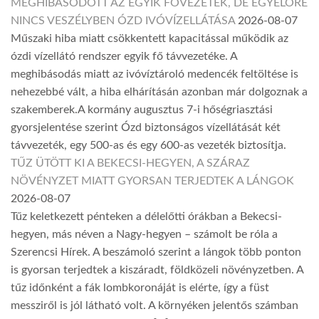
MEGHIBÁSODOTT AZ EGYIK FŐVEZETÉK, DE EGYELŐRE
NINCS VESZÉLYBEN ÓZD IVÓVÍZELLÁTÁSA
2026-08-07
Műszaki hiba miatt csökkentett kapacitással működik az
ózdi vízellátó rendszer egyik fő távvezetéke. A
meghibásodás miatt az ivóvíztároló medencék feltöltése is
nehezebbé vált, a hiba elhárításán azonban már dolgoznak a
szakemberek.A kormány augusztus 7-i hőségriasztási
gyorsjelentése szerint Ózd biztonságos vízellátását két
távvezeték, egy 500-as és egy 600-as vezeték biztosítja.
TŰZ ÜTÖTT KI A BEKECSI-HEGYEN, A SZÁRAZ
NÖVÉNYZET MIATT GYORSAN TERJEDTEK A LÁNGOK
2026-08-07
Tűz keletkezett pénteken a délelőtti órákban a Bekecsi-
hegyen, más néven a Nagy-hegyen – számolt be róla a
Szerencsi Hírek. A beszámoló szerint a lángok több ponton
is gyorsan terjedtek a kiszáradt, földközeli növényzetben. A
tűz időnként a fák lombkoronáját is elérte, így a füst
messziről is jól látható volt. A környéken jelentős számban