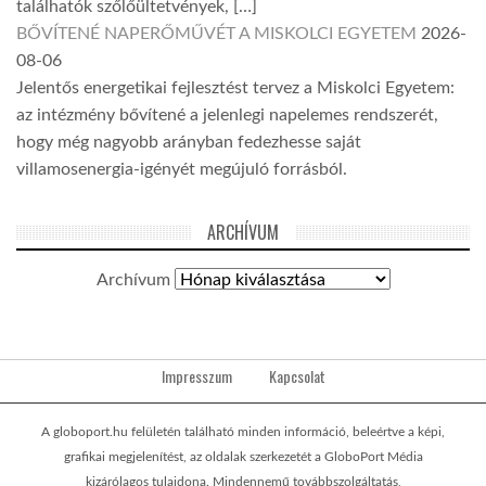
találhatók szőlőültetvények, […]
BŐVÍTENÉ NAPERŐMŰVÉT A MISKOLCI EGYETEM
2026-
08-06
Jelentős energetikai fejlesztést tervez a Miskolci Egyetem:
az intézmény bővítené a jelenlegi napelemes rendszerét,
hogy még nagyobb arányban fedezhesse saját
villamosenergia-igényét megújuló forrásból.
ARCHÍVUM
Archívum
Impresszum
Kapcsolat
A globoport.hu felületén található minden információ, beleértve a képi,
grafikai megjelenítést, az oldalak szerkezetét a GloboPort Média
kizárólagos tulajdona. Mindennemű továbbszolgáltatás,