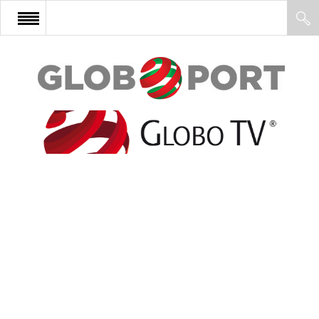
FŐOLDAL
AFRIKA
EURÓPA
ÁZSIA
ÉSZAK-AMERIKA
LATIN-AMERIKA