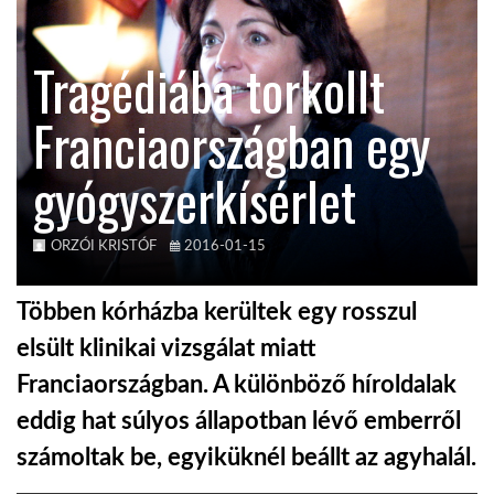
KÖZEL-KELET
Tragédiába torkollt
Franciaországban egy
AUSZTRÁLIA
gyógyszerkísérlet
A VILÁG ITTHON
ORZÓI KRISTÓF
2016-01-15
MÉDIA
Többen kórházba kerültek egy rosszul
elsült klinikai vizsgálat miatt
Franciaországban. A különböző híroldalak
GLOBOTV BP
eddig hat súlyos állapotban lévő emberről
számoltak be, egyiküknél beállt az agyhalál.
HÍR3D