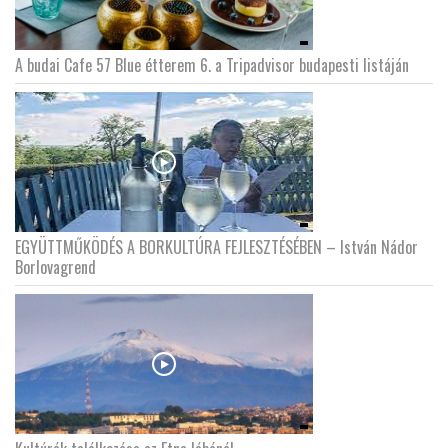
A budai Cafe 57 Blue étterem 6. a Tripadvisor budapesti listáján
EGYÜTTMŰKÖDÉS A BORKULTÚRA FEJLESZTÉSÉBEN – István Nádor
Borlovagrend