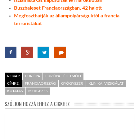
Iszlamistákat kapcsoltak le Marokkóban
Buszbaleset Franciaországban, 42 halott
Megfoszthatják az állampolgárságuktól a francia
terroristákat
ROVAT:
EURÓPA
EURÓPA - ÉLETMÓD
CÍMKE:
FRANCIAORSZÁG
GYÓGYSZER
KLINIKAI VIZSGÁLAT
KUTATÁS
MÉRGEZÉS
SZÓLJON HOZZÁ EHHEZ A CIKKHEZ