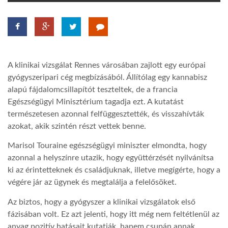
TROPICALMAGAZIN
GLOBOTV
A klinikai vizsgálat Rennes városában zajlott egy európai
gyógyszeripari cég megbízásából. Állítólag egy kannabisz
AFRIKA TUDÁSTÁR
alapú fájdalomcsillapítót teszteltek, de a francia
Egészségügyi Minisztérium tagadja ezt. A kutatást
természetesen azonnal felfüggesztették, és visszahívták
A NAP SZÉPE
azokat, akik szintén részt vettek benne.
Marisol Touraine egészségügyi miniszter elmondta, hogy
LINKTR.EE
azonnal a helyszínre utazik, hogy együttérzését nyilvánítsa
ki az érintetteknek és családjuknak, illetve megígérte, hogy a
végére jár az ügynek és megtalálja a felelősöket.
GLOBOZSARU
Az biztos, hogy a gyógyszer a klinikai vizsgálatok első
fázisában volt. Ez azt jelenti, hogy itt még nem feltétlenül az
DOBRAVERO.HU
anyag pozitív hatásait kutatják, hanem csupán annak