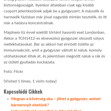
biztonságosságát. Ilyenkor általában csak egy kisebb
LATIMO.HU
csoport jelentkezőnek adják be a gyógyszert. A második és
harmadik fázisban már jóval nagyobb mintán tesztelik, és itt
már a hatásra koncentrálnak.
GLOBOBOOK
Majdnem tíz évvel ezelőtt történt hasonló eset Londonban.
Akkor a TGN1412-es elnevezésű gyógyszer okozott súlyos
mellékhatásokat. Bár az akkori hat érintett túlélte az
immunreakciót, amit a gyógyszer váltott ki náluk, komoly
utóhatásokat éltek át, és jelentősen megnőtt náluk a rák és
az ízületi gyulladás kockázata.
Fotó: Flickr
(Visited 1 times, 1 visits today)
Kapcsolódó Cikkek
Megvan a kövérség oka – jöhet a gyógyszer, amivel
bármennyit ehetünk?