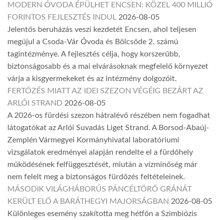
MODERN ÓVODA ÉPÜLHET ENCSEN: KÖZEL 400 MILLIÓ
FORINTOS FEJLESZTÉS INDUL
2026-08-05
Jelentős beruházás veszi kezdetét Encsen, ahol teljesen
megújul a Csoda-Vár Óvoda és Bölcsőde 2. számú
tagintézménye. A fejlesztés célja, hogy korszerűbb,
biztonságosabb és a mai elvárásoknak megfelelő környezet
várja a kisgyermekeket és az intézmény dolgozóit.
FERTŐZÉS MIATT AZ IDEI SZEZON VÉGÉIG BEZÁRT AZ
ARLÓI STRAND
2026-08-05
A 2026-os fürdési szezon hátralévő részében nem fogadhat
látogatókat az Arlói Suvadás Liget Strand. A Borsod-Abaúj-
Zemplén Vármegyei Kormányhivatal laboratóriumi
vizsgálatok eredményei alapján rendelte el a fürdőhely
működésének felfüggesztését, miután a vízminőség már
nem felelt meg a biztonságos fürdőzés feltételeinek.
MÁSODIK VILÁGHÁBORÚS PÁNCÉLTÖRŐ GRÁNÁT
KERÜLT ELŐ A BARÁTHEGYI MAJORSÁGBAN
2026-08-05
Különleges esemény szakította meg hétfőn a Szimbiózis