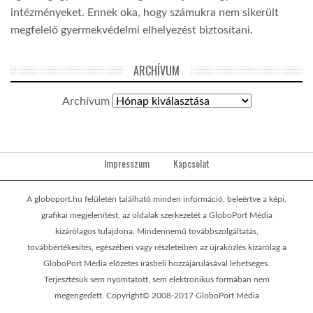
intézményeket. Ennek oka, hogy számukra nem sikerült
megfelelő gyermekvédelmi elhelyezést biztosítani.
ARCHÍVUM
Archívum
Impresszum
Kapcsolat
A globoport.hu felületén található minden információ, beleértve a képi,
grafikai megjelenítést, az oldalak szerkezetét a GloboPort Média
kizárólagos tulajdona. Mindennemű továbbszolgáltatás,
továbbértékesítés, egészében vagy részleteiben az újraközlés kizárólag a
GloboPort Média előzetes írásbeli hozzájárulásával lehetséges.
Terjesztésük sem nyomtatott, sem elektronikus formában nem
megengedett. Copyright© 2008-2017 GloboPort Média