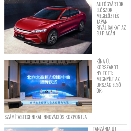
AUTÓGYÁRTÓK
ELŐSZÖR
MEGELŐZTÉK
JAPÁN
RIVÁLISAIKAT AZ
EU PIACÁN
KÍNA ÚJ
KORSZAKOT
NYITOTT:
MEGNYÍLT AZ
ORSZÁG ELSŐ
ŰR-
SZÁMÍTÁSTECHNIKAI INNOVÁCIÓS KÖZPONTJA
TANZÁNIA ÚJ