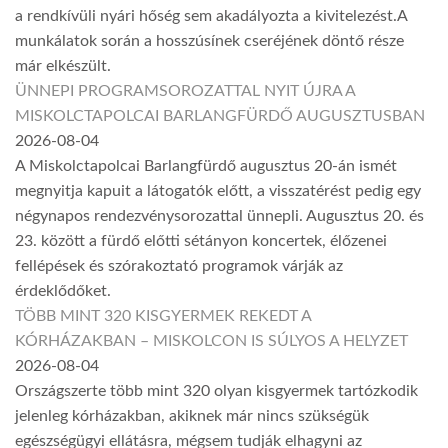
a rendkívüli nyári hőség sem akadályozta a kivitelezést.A
munkálatok során a hosszúsínek cseréjének döntő része
már elkészült.
ÜNNEPI PROGRAMSOROZATTAL NYIT ÚJRA A
MISKOLCTAPOLCAI BARLANGFÜRDŐ AUGUSZTUSBAN
2026-08-04
A Miskolctapolcai Barlangfürdő augusztus 20-án ismét
megnyitja kapuit a látogatók előtt, a visszatérést pedig egy
négynapos rendezvénysorozattal ünnepli. Augusztus 20. és
23. között a fürdő előtti sétányon koncertek, élőzenei
fellépések és szórakoztató programok várják az
érdeklődőket.
TÖBB MINT 320 KISGYERMEK REKEDT A
KÓRHÁZAKBAN – MISKOLCON IS SÚLYOS A HELYZET
2026-08-04
Országszerte több mint 320 olyan kisgyermek tartózkodik
jelenleg kórházakban, akiknek már nincs szükségük
egészségügyi ellátásra, mégsem tudják elhagyni az