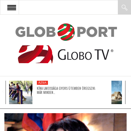
FŐOLDAL
AFRIKA
EURÓPA
ÁZSIA
ÁZSIA
KÍNA LAKOSSÁGA GYORS ÜTEMBEN ÖREGSZIK:
MÁR MINDEN…
ÉSZAK-AMERIKA
LATIN-AMERIKA