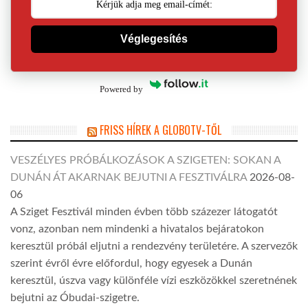
Véglegesítés
Powered by
FRISS HÍREK A GLOBOTV-TŐL
VESZÉLYES PRÓBÁLKOZÁSOK A SZIGETEN: SOKAN A
DUNÁN ÁT AKARNAK BEJUTNI A FESZTIVÁLRA
2026-08-
06
A Sziget Fesztivál minden évben több százezer látogatót
vonz, azonban nem mindenki a hivatalos bejáratokon
keresztül próbál eljutni a rendezvény területére. A szervezők
szerint évről évre előfordul, hogy egyesek a Dunán
keresztül, úszva vagy különféle vízi eszközökkel szeretnének
bejutni az Óbudai-szigetre.