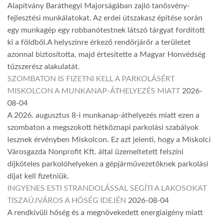
Alapítvány Baráthegyi Majorságában zajló tanösvény-
fejlesztési munkálatokat. Az erdei útszakasz építése során
egy munkagép egy robbanótestnek látszó tárgyat fordított
ki a földből.A helyszínre érkező rendőrjárőr a területet
azonnal biztosította, majd értesítette a Magyar Honvédség
tűzszerész alakulatát.
SZOMBATON IS FIZETNI KELL A PARKOLÁSÉRT
MISKOLCON A MUNKANAP-ÁTHELYEZÉS MIATT
2026-
08-04
A 2026. augusztus 8-i munkanap-áthelyezés miatt ezen a
szombaton a megszokott hétköznapi parkolási szabályok
lesznek érvényben Miskolcon. Ez azt jelenti, hogy a Miskolci
Városgazda Nonprofit Kft. által üzemeltetett felszíni
díjköteles parkolóhelyeken a gépjárművezetőknek parkolási
díjat kell fizetniük.
INGYENES ESTI STRANDOLÁSSAL SEGÍTI A LAKOSOKAT
TISZAÚJVÁROS A HŐSÉG IDEJÉN
2026-08-04
A rendkívüli hőség és a megnövekedett energiaigény miatt