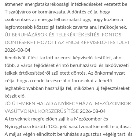
átmeneti energiatakarékossági intézkedéseket vezetett be
Tiszaújváros önkormányzata. A döntés célja, hogy
csökkentsék az energiafelhasználást úgy, hogy közben a
legfontosabb közszolgáltatások zavartalanul működjenek.
ÚJ BERUHÁZÁSOK ÉS TELEKÉRTÉKESÍTÉS: FONTOS
DÖNTÉSEKET HOZOTT AZ ENCSI KÉPVISELŐ-TESTÜLET
2026-08-04
Rendkívüli ülést tartott az encsi képviselő-testület, ahol
több, a város fejlődését érintő beruházásról és lakóövezeti
telkek értékesítéséről született döntés. Az önkormányzat
célja, hogy a rendelkezésre álló forrásokat a lehető
leghatékonyabban használja fel, miközben új fejlesztéseket
készít elő.
JÓ ÜTEMBEN HALAD A NYÍREGYHÁZA–MEZŐZOMBOR
VASÚTVONAL KORSZERŰSÍTÉSE
2026-08-04
A terveknek megfelelően zajlik a Mezőzombor és
Nyíregyháza közötti 100c jelű vasútvonal kiemelt felújítása.
A május végén elindított beruházás augusztus végéig tart, és