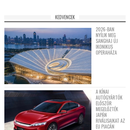
KEDVENCEK
2026-BAN
NYÍLIK MEG
SANGHAJ ÚJ
IKONIKUS
OPERAHÁZA
A KÍNAI
AUTÓGYÁRTÓK
ELŐSZÖR
MEGELŐZTÉK
JAPÁN
RIVÁLISAIKAT AZ
EU PIACÁN