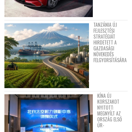
TANZÁNIA ÚJ
FEJLESZTÉSI
STRATÉGIÁT
HIRDETETT A
GAZDASÁGI
NÖVEKEDÉS
FELGYORSÍTÁSÁRA
KÍNA ÚJ
KORSZAKOT
NYITOTT:
MEGNYÍLT AZ
ORSZÁG ELSŐ
ŰR-