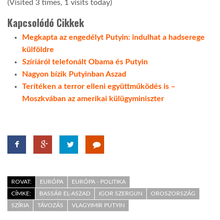
(Visited 3 times, 1 visits today)
Kapcsolódó Cikkek
Megkapta az engedélyt Putyin: indulhat a hadserege
külföldre
Szíriáról telefonált Obama és Putyin
Nagyon bízik Putyinban Aszad
Terítéken a terror elleni együttműködés is –
Moszkvában az amerikai külügyminiszter
ROVAT:
EURÓPA
EURÓPA - POLITIKA
CÍMKE:
BASSÁR EL-ASZAD
IGOR SZERGUN
OROSZORSZÁG
SZÍRIA
TÁVOZÁS
VLAGYIMIR PUTYIN