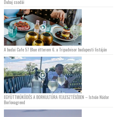
Dubaj csodái
A budai Cafe 57 Blue étterem 6. a Tripadvisor budapesti listáján
EGYÜTTMŰKÖDÉS A BORKULTÚRA FEJLESZTÉSÉBEN – István Nádor
Borlovagrend