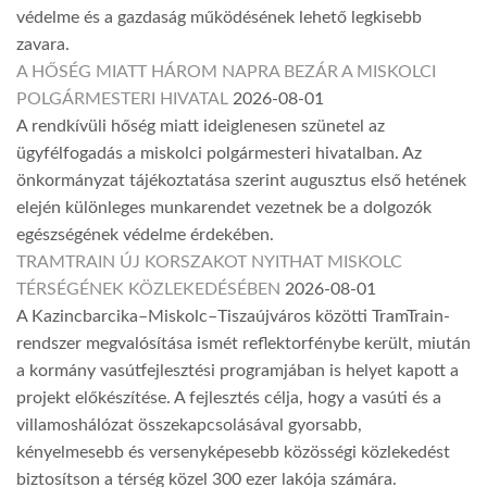
védelme és a gazdaság működésének lehető legkisebb
zavara.
A HŐSÉG MIATT HÁROM NAPRA BEZÁR A MISKOLCI
POLGÁRMESTERI HIVATAL
2026-08-01
A rendkívüli hőség miatt ideiglenesen szünetel az
ügyfélfogadás a miskolci polgármesteri hivatalban. Az
önkormányzat tájékoztatása szerint augusztus első hetének
elején különleges munkarendet vezetnek be a dolgozók
egészségének védelme érdekében.
TRAMTRAIN ÚJ KORSZAKOT NYITHAT MISKOLC
TÉRSÉGÉNEK KÖZLEKEDÉSÉBEN
2026-08-01
A Kazincbarcika–Miskolc–Tiszaújváros közötti TramTrain-
rendszer megvalósítása ismét reflektorfénybe került, miután
a kormány vasútfejlesztési programjában is helyet kapott a
projekt előkészítése. A fejlesztés célja, hogy a vasúti és a
villamoshálózat összekapcsolásával gyorsabb,
kényelmesebb és versenyképesebb közösségi közlekedést
biztosítson a térség közel 300 ezer lakója számára.