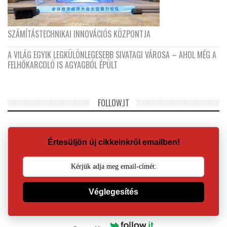
SZÁMÍTÁSTECHNIKAI INNOVÁCIÓS KÖZPONTJA
A VILÁG EGYIK LEGKÜLÖNLEGESEBB SIVATAGI VÁROSA – AHOL MÉG A
FELHŐKARCOLÓ IS AGYAGBÓL ÉPÜLT
FOLLOW.IT
Értesüljön új cikkeinkről emailben!
Véglegesítés