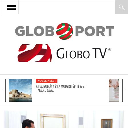
FŐOLDAL
AFRIKA
EURÓPA
KÖZEL-KELET
ÁZSIA
A HAGYOMÁNY ÉS A MODERN ÉPÍTÉSZET
TALÁLKOZÁSA…
ÉSZAK-AMERIKA
LATIN-AMERIKA