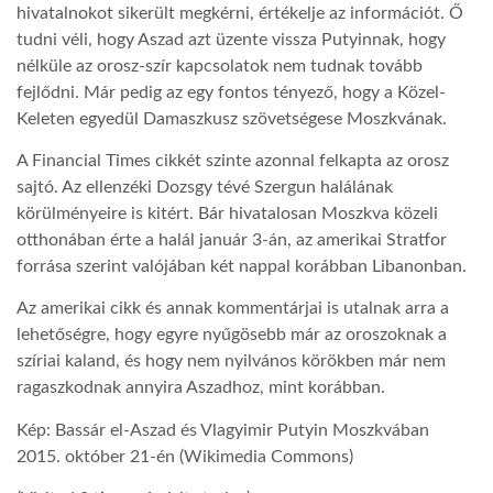
hivatalnokot sikerült megkérni, értékelje az információt. Ő
tudni véli, hogy Aszad azt üzente vissza Putyinnak, hogy
LATIMO.HU
nélküle az orosz-szír kapcsolatok nem tudnak tovább
fejlődni. Már pedig az egy fontos tényező, hogy a Közel-
GLOBOBOOK
Keleten egyedül Damaszkusz szövetségese Moszkvának.
A Financial Times cikkét szinte azonnal felkapta az orosz
sajtó. Az ellenzéki Dozsgy tévé Szergun halálának
körülményeire is kitért. Bár hivatalosan Moszkva közeli
otthonában érte a halál január 3-án, az amerikai Stratfor
forrása szerint valójában két nappal korábban Libanonban.
Az amerikai cikk és annak kommentárjai is utalnak arra a
lehetőségre, hogy egyre nyűgösebb már az oroszoknak a
szíriai kaland, és hogy nem nyilvános körökben már nem
ragaszkodnak annyira Aszadhoz, mint korábban.
Kép: Bassár el-Aszad és Vlagyimir Putyin Moszkvában
2015. október 21-én (Wikimedia Commons)