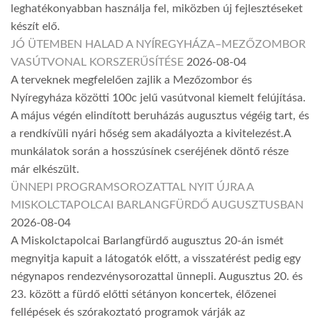
leghatékonyabban használja fel, miközben új fejlesztéseket
készít elő.
JÓ ÜTEMBEN HALAD A NYÍREGYHÁZA–MEZŐZOMBOR
VASÚTVONAL KORSZERŰSÍTÉSE
2026-08-04
A terveknek megfelelően zajlik a Mezőzombor és
Nyíregyháza közötti 100c jelű vasútvonal kiemelt felújítása.
A május végén elindított beruházás augusztus végéig tart, és
a rendkívüli nyári hőség sem akadályozta a kivitelezést.A
munkálatok során a hosszúsínek cseréjének döntő része
már elkészült.
ÜNNEPI PROGRAMSOROZATTAL NYIT ÚJRA A
MISKOLCTAPOLCAI BARLANGFÜRDŐ AUGUSZTUSBAN
2026-08-04
A Miskolctapolcai Barlangfürdő augusztus 20-án ismét
megnyitja kapuit a látogatók előtt, a visszatérést pedig egy
négynapos rendezvénysorozattal ünnepli. Augusztus 20. és
23. között a fürdő előtti sétányon koncertek, élőzenei
fellépések és szórakoztató programok várják az