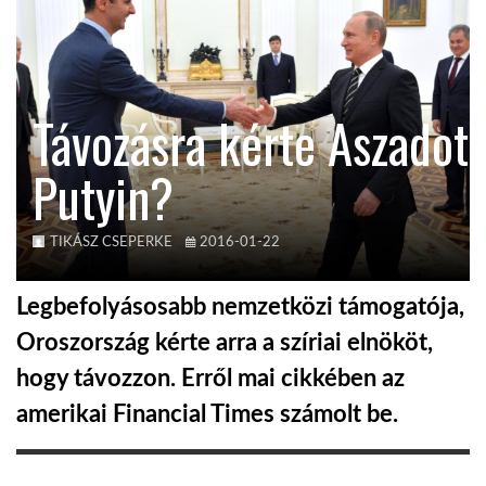
KÖZEL-KELET
Távozásra kérte Aszadot
AUSZTRÁLIA
Putyin?
A VILÁG ITTHON
TIKÁSZ CSEPERKE
2016-01-22
MÉDIA
Legbefolyásosabb nemzetközi támogatója,
Oroszország kérte arra a szíriai elnököt,
hogy távozzon. Erről mai cikkében az
GLOBOTV BP
amerikai Financial Times számolt be.
HÍR3D