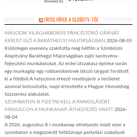
Powered by
FRISS HÍREK A GLOBOTV-TŐL
MÁSODIK VILÁGHÁBORÚS PÁNCÉLTÖRŐ GRÁNÁT
KERÜLT ELŐ A BARÁTHEGYI MAJORSÁGBAN
2026-08-05
Különleges esemény szakította meg hétfőn a Szimbiózis
Alapítvány Baráthegyi Majorságában zajló tanösvény-
fejlesztési munkálatokat. Az erdei útszakasz építése során
egy munkagép egy robbanótestnek látszó tárgyat fordított
ki a földből.A helyszínre érkező rendőrjárőr a területet
azonnal biztosította, majd értesítette a Magyar Honvédség
tűzszerész alakulatát.
SZOMBATON IS FIZETNI KELL A PARKOLÁSÉRT
MISKOLCON A MUNKANAP-ÁTHELYEZÉS MIATT
2026-
08-04
A 2026. augusztus 8-i munkanap-áthelyezés miatt ezen a
szombaton a megszokott hétköznapi parkolási szabályok