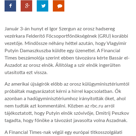
TROPICALMAGAZIN
Január 3-án hunyt el Igor Szergun az orosz hadsereg
GLOBOTV
vezérkara Felderítő Főcsoportfőnökségének (GRU) korábbi
vezetője. Mindössze néhány héttel azután, hogy Vlagyimir
Putyin Damaszkuszba küldte egy üzenettel. A Financial
AFRIKA TUDÁSTÁR
Times beszámolója szerint ebben távozásra kérte Bassár el-
Aszadot az orosz elnök. Állítólag a szír elnök ingerülten
A NAP SZÉPE
utasította ezt vissza.
Az amerikai újságírók előbb az orosz külügyminisztériumtól
LINKTR.EE
próbáltak magyarázatot kérni a hírrel kapcsolatban. Ők
azonban a hadügyminisztériumhoz irányították őket, ahol
nem tudták azt kommentálni. Közben az rbc.ru arról
GLOBOZSARU
tájékoztatott, hogy Putyin elnök szóvivője, Dmitrij Peszkov
tagadta, hogy főnöke a távozást javasolta volna Aszadnak.
DOBRAVERO.HU
A Financial Times-nak végül egy európai titkosszolgálati