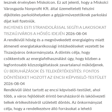
lesznek érvényben Miskolcon. Ez azt jelenti, hogy a Miskolci
Városgazda Nonprofit Kft. által üzemeltetett felszíni
díjköteles parkolóhelyeken a gépjárművezetőknek parkolási
díjat kell fizetniük.
INGYENES ESTI STRANDOLÁSSAL SEGÍTI A LAKOSOKAT
TISZAÚJVÁROS A HŐSÉG IDEJÉN
2026-08-04
A rendkívüli hőség és a megnövekedett energiaigény miatt
átmeneti energiatakarékossági intézkedéseket vezetett be
Tiszaújváros önkormányzata. A döntés célja, hogy
csökkentsék az energiafelhasználást úgy, hogy közben a
legfontosabb közszolgáltatások zavartalanul működjenek.
ÚJ BERUHÁZÁSOK ÉS TELEKÉRTÉKESÍTÉS: FONTOS
DÖNTÉSEKET HOZOTT AZ ENCSI KÉPVISELŐ-TESTÜLET
2026-08-04
Rendkívüli ülést tartott az encsi képviselő-testület, ahol
több, a város fejlődését érintő beruházásról és lakóövezeti
telkek értékesítéséről született döntés. Az önkormányzat
célja, hogy a rendelkezésre álló forrásokat a lehető