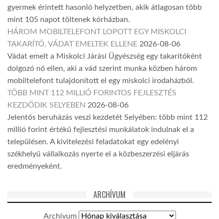
gyermek érintett hasonló helyzetben, akik átlagosan több
mint 105 napot töltenek kórházban.
HÁROM MOBILTELEFONT LOPOTT EGY MISKOLCI
TAKARÍTÓ, VÁDAT EMELTEK ELLENE
2026-08-06
Vádat emelt a Miskolci Járási Ügyészség egy takarítóként
dolgozó nő ellen, aki a vád szerint munka közben három
mobiltelefont tulajdonított el egy miskolci irodaházból.
TÖBB MINT 112 MILLIÓ FORINTOS FEJLESZTÉS
KEZDŐDIK SELYEBEN
2026-08-06
Jelentős beruházás veszi kezdetét Selyében: több mint 112
millió forint értékű fejlesztési munkálatok indulnak el a
településen. A kivitelezési feladatokat egy edelényi
székhelyű vállalkozás nyerte el a közbeszerzési eljárás
eredményeként.
ARCHÍVUM
Archívum