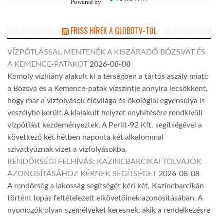
Powered by
FRISS HÍREK A GLOBOTV-TŐL
VÍZPÓTLÁSSAL MENTENÉK A KISZÁRADÓ BÓZSVÁT ÉS
A KEMENCE-PATAKOT
2026-08-08
Komoly vízhiány alakult ki a térségben a tartós aszály miatt:
a Bózsva és a Kemence-patak vízszintje annyira lecsökkent,
hogy már a vízfolyások élővilága és ökológiai egyensúlya is
veszélybe került.A kialakult helyzet enyhítésére rendkívüli
vízpótlást kezdeményeztek. A Perlit-92 Kft. segítségével a
következő két hétben naponta két alkalommal
szivattyúznak vizet a vízfolyásokba.
RENDŐRSÉGI FELHÍVÁS: KAZINCBARCIKAI TOLVAJOK
AZONOSÍTÁSÁHOZ KÉRNEK SEGÍTSÉGET
2026-08-08
A rendőrség a lakosság segítségét kéri két, Kazincbarcikán
történt lopás feltételezett elkövetőinek azonosításában. A
nyomozók olyan személyeket keresnek, akik a rendelkezésre