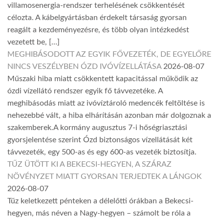
villamosenergia-rendszer terhelésének csökkentését
célozta. A kábelgyártásban érdekelt társaság gyorsan
reagált a kezdeményezésre, és több olyan intézkedést
vezetett be, […]
MEGHIBÁSODOTT AZ EGYIK FŐVEZETÉK, DE EGYELŐRE
NINCS VESZÉLYBEN ÓZD IVÓVÍZELLÁTÁSA
2026-08-07
Műszaki hiba miatt csökkentett kapacitással működik az
ózdi vízellátó rendszer egyik fő távvezetéke. A
meghibásodás miatt az ivóvíztároló medencék feltöltése is
nehezebbé vált, a hiba elhárításán azonban már dolgoznak a
szakemberek.A kormány augusztus 7-i hőségriasztási
gyorsjelentése szerint Ózd biztonságos vízellátását két
távvezeték, egy 500-as és egy 600-as vezeték biztosítja.
TŰZ ÜTÖTT KI A BEKECSI-HEGYEN, A SZÁRAZ
NÖVÉNYZET MIATT GYORSAN TERJEDTEK A LÁNGOK
2026-08-07
Tűz keletkezett pénteken a délelőtti órákban a Bekecsi-
hegyen, más néven a Nagy-hegyen – számolt be róla a