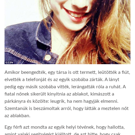
Amikor beengedték, egy társa is ott termett, leütötték a fiút,
elvették a telefonját és az egyik szobába zárták. A lányt
pedig egy másik szobába vitték, lerángatták róla a ruhát. A
fiatal nőnek sikerült kinyitnia az ablakot, kimászott a
párkányra és közölte: leugrik, ha nem hagyják elmenni.
Szemtanúk is beszámoltak arról, hogy látták a meztelen nőt
az ablakban.
Egy férfi azt mondta az egyik helyi tévének, hogy hallotta,
amint valaki segítségért kiálltott, de azt hitte, hogy csak