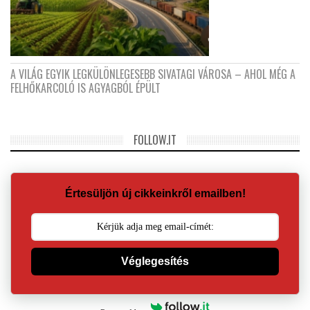
A VILÁG EGYIK LEGKÜLÖNLEGESEBB SIVATAGI VÁROSA – AHOL MÉG A
FELHŐKARCOLÓ IS AGYAGBÓL ÉPÜLT
FOLLOW.IT
Értesüljön új cikkeinkről emailben!
Véglegesítés