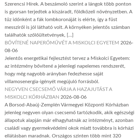
Szerencsi Hírek. A beszámoló szerint a lángok több ponton
is gyorsan terjedtek a kiszáradt, földközeli növényzetben. A
tűz időnként a fák lombkoronáját is elérte, így a füst
messziről is jól látható volt. A környéken jelentős számban
találhatók szőlőültetvények, […]
BŐVÍTENÉ NAPERŐMŰVÉT A MISKOLCI EGYETEM
2026-
08-06
Jelentős energetikai fejlesztést tervez a Miskolci Egyetem:
az intézmény bővítené a jelenlegi napelemes rendszerét,
hogy még nagyobb arányban fedezhesse saját
villamosenergia-igényét megújuló forrásból.
NEGYVEN CSECSEMŐ VÁRJA A HAZAJUTÁST A
MISKOLCI KÓRHÁZBAN
2026-08-06
A Borsod-Abaúj-Zemplén Vármegyei Központi Kórházban
jelenleg negyven olyan csecsemő tartózkodik, akik egészségi
állapotuk alapján már elhagyhatnák az intézményt, azonban
családi vagy gyermekvédelmi okok miatt továbbra is kórházi
ellátásban maradnak. Országos szinten több mint 320