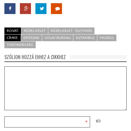
ROVAT:
KÖZEL-KELET
KÖZEL-KELET - ÉLETMÓD
CÍMKE:
ERŐSZAK
GÜLAY BURSALI
ISZTAMBUL
MODELL
TÖRÖKORSZÁG
SZÓLJON HOZZÁ EHHEZ A CIKKHEZ
*
NÉV