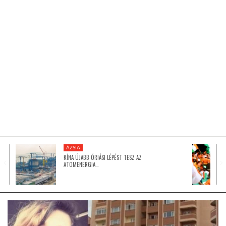
KÖZEL-KELET
AUSZTRÁLIA
A VILÁG ITTHON
MÉDIA
ÁZSIA
KÍNA ÚJABB ÓRIÁSI LÉPÉST TESZ AZ
ATOMENERGIA…
GLOBOTV BP
HÍR3D