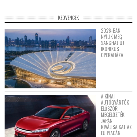
KEDVENCEK
2026-BAN
NYÍLIK MEG
SANGHAJ ÚJ
IKONIKUS
OPERAHÁZA
A KÍNAI
AUTÓGYÁRTÓK
ELŐSZÖR
MEGELŐZTÉK
JAPÁN
RIVÁLISAIKAT AZ
EU PIACÁN