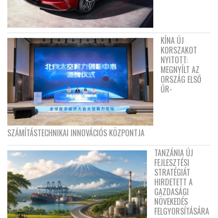
KÍNA ÚJ
KORSZAKOT
NYITOTT:
MEGNYÍLT AZ
ORSZÁG ELSŐ
ŰR-
SZÁMÍTÁSTECHNIKAI INNOVÁCIÓS KÖZPONTJA
TANZÁNIA ÚJ
FEJLESZTÉSI
STRATÉGIÁT
HIRDETETT A
GAZDASÁGI
NÖVEKEDÉS
FELGYORSÍTÁSÁRA