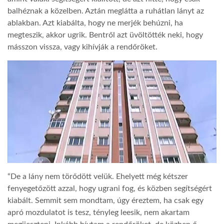
balhéznak a közelben. Aztán meglátta a ruhátlan lányt az
ablakban. Azt kiabálta, hogy ne merjék behúzni, ha
megteszik, akkor ugrik. Bentről azt üvöltötték neki, hogy
másszon vissza, vagy kihívják a rendőröket.
“De a lány nem törődött velük. Ehelyett még kétszer
fenyegetőzött azzal, hogy ugrani fog, és közben segítségért
kiabált. Semmit sem mondtam, úgy éreztem, ha csak egy
apró mozdulatot is tesz, tényleg leesik, nem akartam