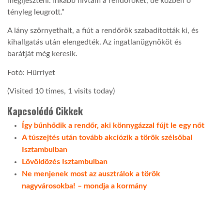
megijeszteni. Inkább hívtam a rendőröket, de közben ő
tényleg leugrott.”
A lány szörnyethalt, a fiút a rendőrök szabadították ki, és
kihallgatás után elengedték. Az ingatlanügynököt és
barátját még keresik.
Fotó: Hürriyet
(Visited 10 times, 1 visits today)
Kapcsolódó Cikkek
Így bűnhődik a rendőr, aki könnygázzal fújt le egy nőt
A túszejtés után tovább akciózik a török szélsőbal
Isztambulban
Lövöldözés Isztambulban
Ne menjenek most az ausztrálok a török
nagyvárosokba! – mondja a kormány