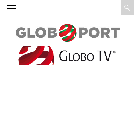
FŐOLDAL
AFRIKA
EURÓPA
ÁZSIA
ÉSZAK-AMERIKA
LATIN-AMERIKA