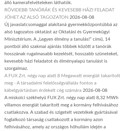
álló kamerafelvételeken láthatók.
RÖVIDEBB TANÓRÁK ÉS KEVESEBB HÁZI FELADAT
JÖHET AZ ALSÓ TAGOZATON
2026-08-08
Új javaslatcsomaggal alakítaná gyermekközpontúbbá az
alsó tagozatos oktatást az Oktatási és Gyermekügyi
Minisztérium. A „Legyen élmény a tanulás!” című, 14
pontból álló szakmai ajánlás többek között a tanórák
hosszának rugalmasabb kezelését, hosszabb szüneteket,
kevesebb házi feladatot és élményalapú tanulást is
szorgalmaz.
A FUX Zrt. négy nap alatt 8 Megawatt energiát takarított
meg - A társadalmi felelősségvállalás fontos a
kábelgyártásban érdekelt cég számára
2026-08-08
A miskolci székhelyű FUX Zrt. négy nap alatt 8,32 MWh
villamos energiát takarított meg a kormány felhívásához
csatlakozva. A szabad és szigetelt vezetékek gyártásával
foglalkozó társaság csatlakozott a kormány azon
felhívásához, amely az országos hőhullám idején a