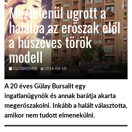
Meztelenül ugrott a
TROPICALMAGAZIN
halálba az erőszak elől
GLOBOTV
a húszéves török
modell
AFRIKA TUDÁSTÁR
A NAP SZÉPE
GLOBADMIN
2016-04-10
A 20 éves Gülay Bursalit egy
LINKTR.EE
ingatlanügynök és annak barátja akarta
megerőszakolni. Inkább a halált választotta,
GLOBOZSARU
amikor nem tudott elmenekülni.
DOBRAVERO.HU