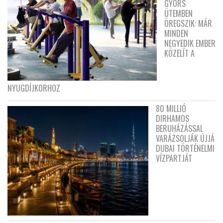
GYORS
ÜTEMBEN
ÖREGSZIK: MÁR
MINDEN
NEGYEDIK EMBER
KÖZELÍT A
NYUGDÍJKORHOZ
80 MILLIÓ
DIRHAMOS
BERUHÁZÁSSAL
VARÁZSOLJÁK ÚJJÁ
DUBAI TÖRTÉNELMI
VÍZPARTJÁT