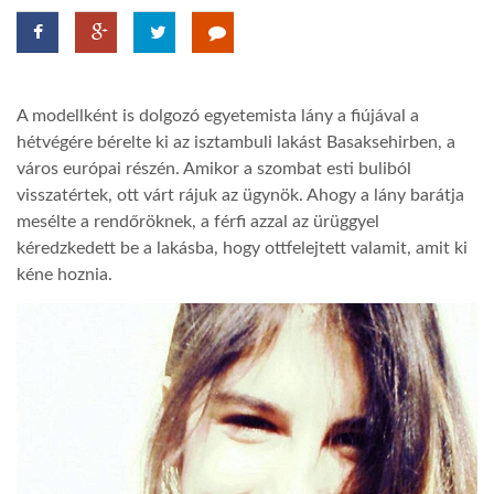
LATIMO.HU
A modellként is dolgozó egyetemista lány a fiújával a
GLOBOBOOK
hétvégére bérelte ki az isztambuli lakást Basaksehirben, a
város európai részén. Amikor a szombat esti buliból
visszatértek, ott várt rájuk az ügynök. Ahogy a lány barátja
mesélte a rendőröknek, a férfi azzal az ürüggyel
kéredzkedett be a lakásba, hogy ottfelejtett valamit, amit ki
kéne hoznia.