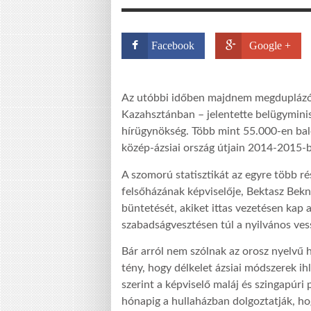
Facebook
Google +
Az utóbbi időben majdnem megduplázód
Kazahsztánban – jelentette belügyminis
hírügynökség. Több mint 55.000-en bal
közép-ázsiai ország útjain 2014-2015-
A szomorú statisztikát az egyre több r
felsőházának képviselője, Bektasz Bekna
büntetését, akiket ittas vezetésen kap
szabadságvesztésen túl a nyilvános ves
Bár arról nem szólnak az orosz nyelvű 
tény, hogy délkelet ázsiai módszerek i
szerint a képviselő maláj és szingapúri
hónapig a hullaházban dolgoztatják, h