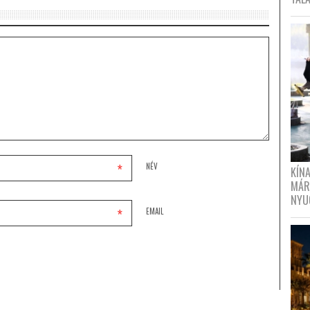
*
NÉV
KÍN
MÁR
NYU
*
EMAIL