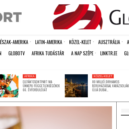
ÉSZAK-AMERIKA
LATIN-AMERIKA
KÖZEL-KELET
AUSZTRÁLIA
A
R ÉPÍTÉSÉT HAGYTÁK JÓVÁ
KÍNA ÚJABB HUMANITÁRIUS SEGÉLYT KÜLDÖTT KUBÁNAK: 15 EZER TONNA RIZS ÉRKEZETT HAVANNÁBA
AKÁR 20 MILLIÁRD DOLLÁROS VESZTESÉGET IS OKOZHAT AFRIKÁNAK A KÖZELGŐ EL NIÑO
FERENC PÁPA MEGHALT – ÍRJA A REUTERS A VATIKÁNRA HIVATKOZVA
SOME PEOPLE SHOULD NEVER HAVE BEEN BORN
KÍNA LAKOSSÁGA GYORS ÜTEMBEN ÖREGSZIK: MÁR MINDEN NEGYEDIK EMBER KÖZELÍT A NYUGDÍJKORHOZ
FÉL ÉVSZÁZAD UTÁN LECSERÉLIK A VONALKÓDOKAT -MEGÉRKEZNEK AZ ÚJ GENERÁCIÓS QR-KÓDOK A FEKETE-FEHÉR „CSÍKOS” VONALKÓDOK HELYETT
DUNDUN – A JORUBA NÉP „BESZÉLŐ DOBJA”, AMELY KÉPES MEGSZÓLALTATNI A NYELVET
80 MILLIÓ DIRHAMOS BERUHÁZÁSSAL VARÁZSOLJÁK ÚJJÁ DUBAI TÖRTÉNELMI VÍZPARTJÁT
BILLEN A FÖLD, JÖN A JÉGKORSZAK – VAGY MÉGSEM
BILLEN A FÖLD, JÖN A JÉGKORSZAK – VAGY MÉGSEM
ÉSZAK-KOREA A KOREAI HÁBORÚ LEZÁRÁSÁNAK ÉVFORDULÓJÁRA EMLÉKEZETT
BILLEN A FÖLD, JÖN A JÉGKO
RICHTER AFRIKÁBAN IS A RÁSZORULÓ NŐK TÁMOGA
N
GLOBOTV
AFRIKA TUDÁSTÁR
A NAP SZÉPE
LINKTR.EE
GL
ÍGY TANÍTJA MEG A GYERMEKEIT A TUDATOS SZÁJÁPOLÁSRA KULCSÁR EDINA
AFRIKA
KÖZEL-KELET
ELEFÁNTCSONTPART MA
80 MILLIÓ DIRHAMOS
ÜNNEPLI FÜGGETLENSÉGÉNEK
BERUHÁZÁSSAL VARÁZSOLJÁK
66. ÉVFORDULÓJÁT
ÚJJÁ DUBAI…