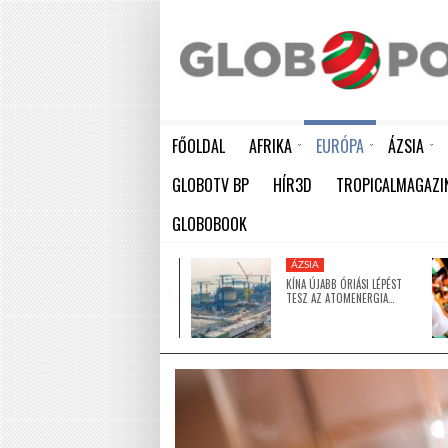
FŐOLDAL
AFRIKA
EURÓPA
ÁZSIA
ELEFÁNTCSONTPART MA ÜNNEPLI FÜGGETLENSÉGÉNEK 66. ÉVFORDULÓJÁT
HÁTBORZONGATÓ KAPCSOLAT A HAMBURGI KÉSELŐ ÉS A KOMBINÓS GYILKOS KÖZÖTT
KÍNA ÚJABB ÓRIÁSI LÉPÉST TESZ AZ ATOMENERGIA FEJLESZTÉSÉBEN: NYOLC ÚJ REAKTO
GLOBOTV BP
HÍR3D
TROPICALMAGAZI
GLOBOBOOK
KÖZEL-KELET
ÁZSIA
5 MILLIÓ DOLLÁRRAL
KÍNA ÚJABB ÓRIÁSI LÉPÉST
TÁMOGATJA AZ EGYESÜLT
TESZ AZ ATOMENERGIA…
ARAB…