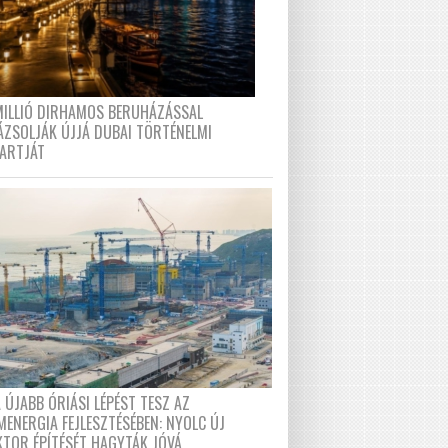
MILLIÓ DIRHAMOS BERUHÁZÁSSAL
ÁZSOLJÁK ÚJJÁ DUBAI TÖRTÉNELMI
PARTJÁT
 ÚJABB ÓRIÁSI LÉPÉST TESZ AZ
MENERGIA FEJLESZTÉSÉBEN: NYOLC ÚJ
KTOR ÉPÍTÉSÉT HAGYTÁK JÓVÁ