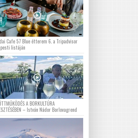
dai Cafe 57 Blue étterem 6. a Tripadvisor
pesti listáján
ÜTTMŰKÖDÉS A BORKULTÚRA
ESZTÉSÉBEN – István Nádor Borlovagrend