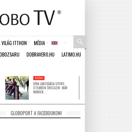
 VILÁG ITTHON
MÉDIA
RSZAK – VAGY MÉGSEM
TÁSÁN DOLGOZIK
SOME PEOPLE SHOULD NEVER HAVE BEEN BORN
A HAGYOMÁNY ÉS A MODERN ÉPÍTÉSZET TALÁLKOZÁSA A GUGGENHEIM ABU DHABIBAN
ÚJ VISSZAVÁLTÓ AUTOMATÁT TESZTEL A MOHU PILISVÖRÖSVÁRON
IGAZI KIRÁLYNAK ÉREZHETI MAGÁT A MAGYAR TURISTA A KUBAI LUXUS SZIGETEKEN
ÚJ MÉLYTENGERI KORALLKERTEKET ÉS ÖKOSZISZTÉMÁKAT FEDEZTEK FEL AUSZTRÁLIÁBAN
ZHANG XUE NEVE 2026 TAVASZÁN VÁLT A ZXMOTO ALAPÍTÓJA JELENTŐS ADOMÁNNYAL SEGÍTI A KÍNAI ÁRVÍZKÁROSULTAKAT
Latin-Amerika Rádióműsorok
Észak-Amerika Rádióműsorok
Közel-Kelet Rádióműsorok
BRUCE WILLIS: A HŐS, AKI MOST A LEGNAGYOBB KIHÍVÁSÁVAL NÉZ SZEMBE
ÚJ MECSETTEL GAZDAGODOTT NIGER EGYIK LEGNAGYOBB VÁROSA
DUBAJI INGATLANPIAC: ÖZÖNLENEK A DOLLÁRMILLIOMOSOK HOGYAN FEKTESSÜNK BE BIZTONSÁGOSAN A VILÁG LEGGYORSABBAN NÖVEKVŐ TÉRSÉGÉBEN?
NYOLC ÉV UTÁN ÚJ ÉLMÉNY VÁRJA A LÁTOGATÓKAT: MEGNYÍLT A KRYPTONITE COLLIDER ABU-DZABIBAN
INTERVIEW RESPONSE OF AMBASSADOR BUI LE THAI ON THE OCCASION OF THE VISIT TO VIETNAM BY HUNGARY’S MINISTER OF FOREIGN AFFAIRS AND TRADE PÉTER SZIJJÁRTÓ
ÚJ DALÁVAL ROBBANTOTT L.L. JUNIOR ÉS AZAHRIAH – PLETYKÁK ÉS TALÁLGATÁSOK A „ZHA MAJ DUR” MÖGÖTT
VÁLSÁG KUBÁBAN? ÁRAMHIÁNY, ÁREMELÉSEK!
AUSZTRÁLIA ÚJ TÖRVÉNYE A MUNKA ÉS A MAGÁNÉLET EGYENSÚLYÁNAK ÉRDEKÉBEN
KÍNA ÚJ KORSZAKOT NYIT A KÖZLEKEDÉSBEN: A BŐVÍTÉS HELYETT A KORSZERŰSÍTÉS
SOKK ÉS GYÁSZ: LIAM PAYNE 
75 YEARS OF VIET NAM-HUNGARY RELATIONS:
ÚJ KORSZAK INDUL AZ E
75 YEARS OF VIET NAM-HUNGARY RELA
OBOZSARU
DOBRAVERO.HU
LATIMO.HU
GOZTOLA LORENT KRISTINA ÉS MONICA BELLUCCI: A FILMIPAR IS FELFIGYELT A MEGHÖKKENTŐ HASONLÓSÁGRA
ÁZSIA
KÖZEL-KELET
KÍNA LAKOSSÁGA GYORS
A HAGYOMÁNY ÉS A 
ÜTEMBEN ÖREGSZIK: MÁR
ÉPÍTÉSZET TALÁLKOZ
MINDEN…
GLOBOPORT A FACEBOOKON!