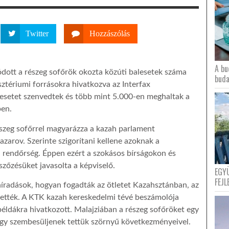
Twitter
Hozzászólás
A bu
ott a részeg sofőrök okozta közúti balesetek száma
buda
ztériumi forrásokra hivatkozva az Interfax
esetet szenvedtek és több mint 5.000-en meghaltak a
ben.
észeg sofőrrel magyarázza a kazah parlament
zarov. Szerinte szigorítani kellene azoknak a
 a rendőrség. Éppen ezért a szokásos bírságokon és
szőzésüket javasolta a képviselő.
EGY
FEJL
híradások, hogyan fogadták az ötletet Kazahsztánban, az
hlették. A KTK kazah kereskedelmi tévé beszámolója
 példákra hivatkozott. Malajziában a részeg sofőröket egy
ogy szembesüljenek tettük szörnyű következményeivel.