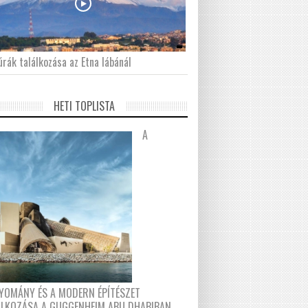
́rák találkozása az Etna lábánál
HETI TOPLISTA
A
YOMÁNY ÉS A MODERN ÉPÍTÉSZET
ÁLKOZÁSA A GUGGENHEIM ABU DHABIBAN