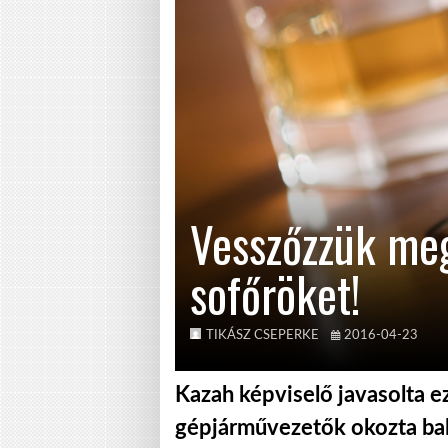
Vesszőzzük meg
sofőröket!
TIKÁSZ CSEPERKE
2016-04-23
Kazah képviselő javasolta ezt
gépjárművezetők okozta bal