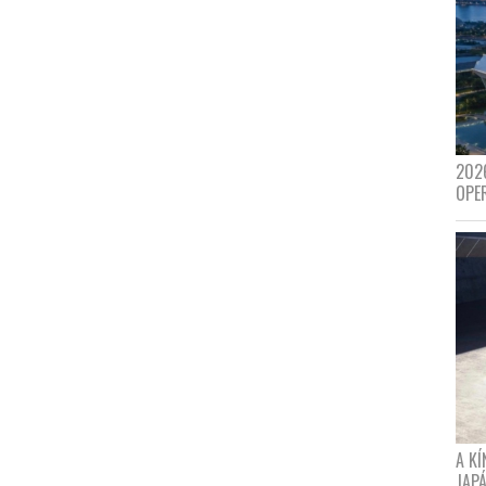
202
OPE
A K
JAPÁ