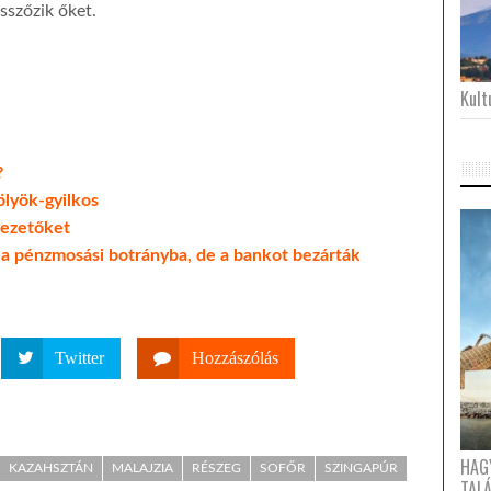
szőzik őket.
Kultu
?
ölyök-gyilkos
vezetőket
 a pénzmosási botrányba, de a bankot bezárták
Twitter
Hozzászólás
HAG
KAZAHSZTÁN
MALAJZIA
RÉSZEG
SOFŐR
SZINGAPÚR
TAL