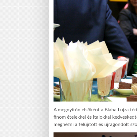
A megnyitón elsőként a Blaha Lujza téri
finom ételekkel és italokkal kedvesked
megnézni a felújított és újragondolt szo