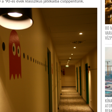
 a ’90-es évek klasszikus játékaiba csöppentünk.
80 
VAR
VÍZ
KÍNA
ATO
REA