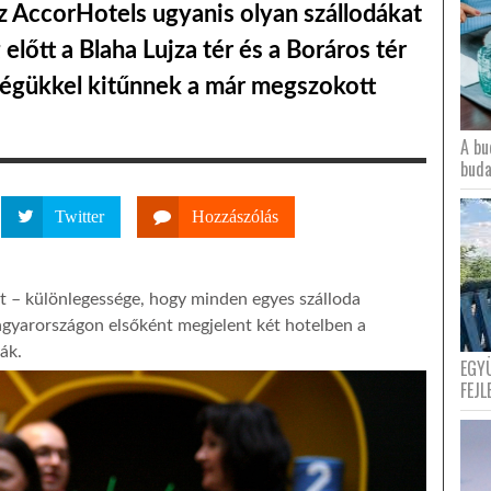
Az AccorHotels ugyanis olyan szállodákat
lőtt a Blaha Lujza tér és a Boráros tér
égükkel kitűnnek a már megszokott
A bu
buda
Twitter
Hozzászólás
rt – különlegessége, hogy minden egyes szálloda
gyarországon elsőként megjelent két hotelben a
ák.
EGY
FEJL