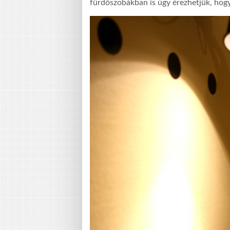
fürdőszobákban is úgy érezhetjük, hogy