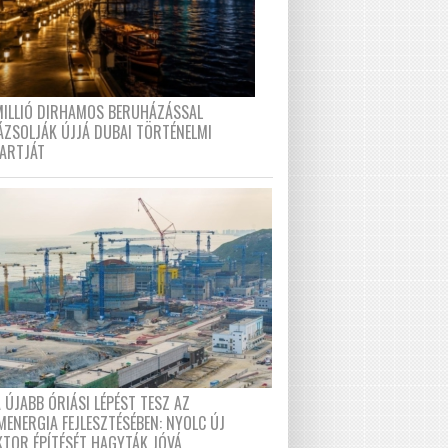
MILLIÓ DIRHAMOS BERUHÁZÁSSAL
ÁZSOLJÁK ÚJJÁ DUBAI TÖRTÉNELMI
PARTJÁT
 ÚJABB ÓRIÁSI LÉPÉST TESZ AZ
MENERGIA FEJLESZTÉSÉBEN: NYOLC ÚJ
KTOR ÉPÍTÉSÉT HAGYTÁK JÓVÁ