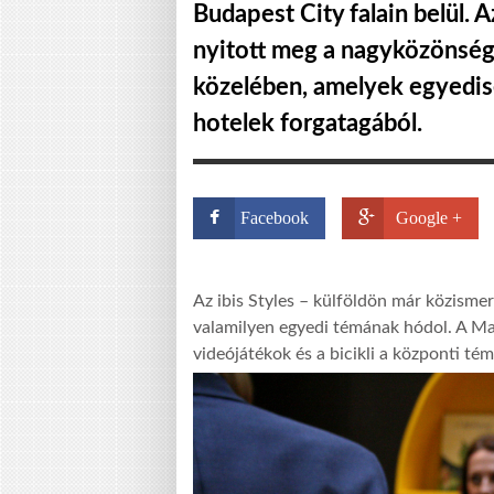
Budapest City falain belül. 
nyitott meg a nagyközönség e
közelében, amelyek egyedis
hotelek forgatagából.
Facebook
Google +
Az ibis Styles – külföldön már közisme
valamilyen egyedi témának hódol. A Ma
videójátékok és a bicikli a központi tém