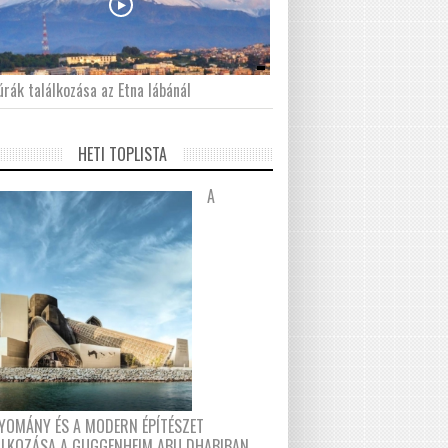
́rák találkozása az Etna lábánál
HETI TOPLISTA
A
YOMÁNY ÉS A MODERN ÉPÍTÉSZET
ÁLKOZÁSA A GUGGENHEIM ABU DHABIBAN