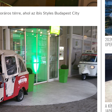
oráros térre, ahol az ibis Styles Budapest City
202
OPE
A K
JAPÁ