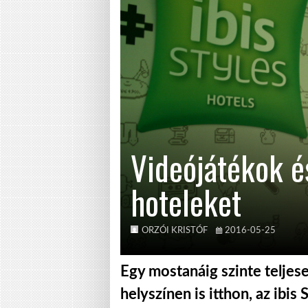
Videójátékok és
hoteleket
ORZÓI KRISTÓF
2016-05-25
Egy mostanáig szinte teljes
helyszínen is itthon, az ibis