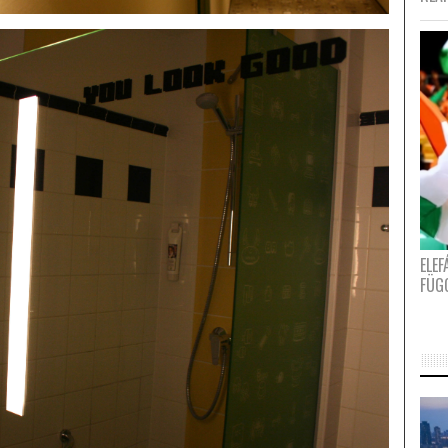
ELE
FÜG