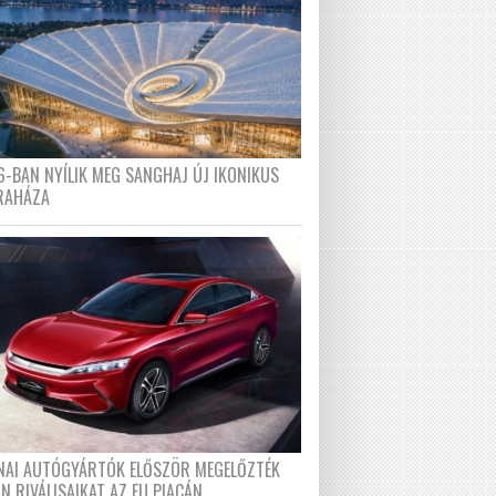
6-BAN NYÍLIK MEG SANGHAJ ÚJ IKONIKUS
RAHÁZA
ÍNAI AUTÓGYÁRTÓK ELŐSZÖR MEGELŐZTÉK
N RIVÁLISAIKAT AZ EU PIACÁN