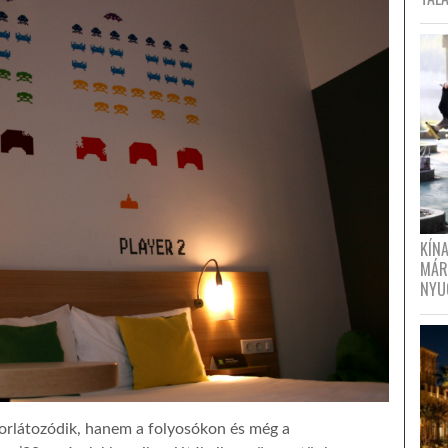
KÍN
MÁR
NYU
orlátozódik, hanem a folyosókon és még a