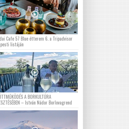
dai Cafe 57 Blue étterem 6. a Tripadvisor
pesti listáján
ÜTTMŰKÖDÉS A BORKULTÚRA
ESZTÉSÉBEN – István Nádor Borlovagrend