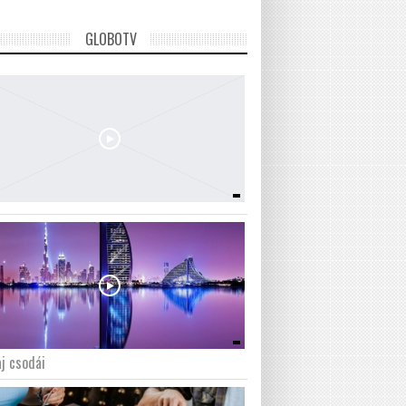
GLOBOTV
j csodái