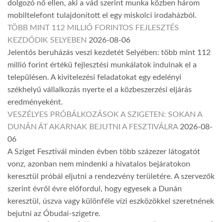
dolgozó nő ellen, aki a vád szerint munka közben három
mobiltelefont tulajdonított el egy miskolci irodaházból.
TÖBB MINT 112 MILLIÓ FORINTOS FEJLESZTÉS
KEZDŐDIK SELYEBEN
2026-08-06
Jelentős beruházás veszi kezdetét Selyében: több mint 112
millió forint értékű fejlesztési munkálatok indulnak el a
településen. A kivitelezési feladatokat egy edelényi
székhelyű vállalkozás nyerte el a közbeszerzési eljárás
eredményeként.
VESZÉLYES PRÓBÁLKOZÁSOK A SZIGETEN: SOKAN A
DUNÁN ÁT AKARNAK BEJUTNI A FESZTIVÁLRA
2026-08-
06
A Sziget Fesztivál minden évben több százezer látogatót
vonz, azonban nem mindenki a hivatalos bejáratokon
keresztül próbál eljutni a rendezvény területére. A szervezők
szerint évről évre előfordul, hogy egyesek a Dunán
keresztül, úszva vagy különféle vízi eszközökkel szeretnének
bejutni az Óbudai-szigetre.