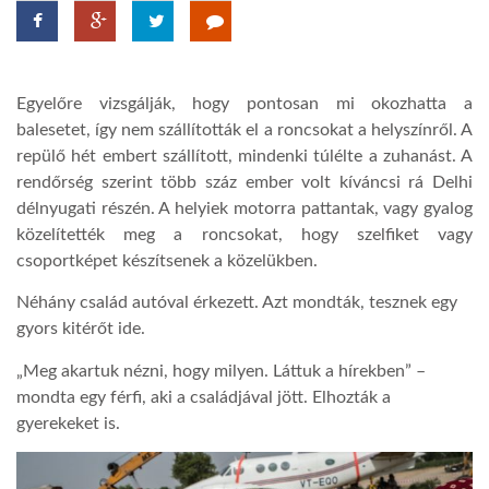
TROPICALMAGAZIN
Egyelőre vizsgálják, hogy pontosan mi okozhatta a
GLOBOTV
balesetet, így nem szállították el a roncsokat a helyszínről. A
repülő hét embert szállított, mindenki túlélte a zuhanást. A
rendőrség szerint több száz ember volt kíváncsi rá Delhi
AFRIKA TUDÁSTÁR
délnyugati részén. A helyiek motorra pattantak, vagy gyalog
közelítették meg a roncsokat, hogy szelfiket vagy
A NAP SZÉPE
csoportképet készítsenek a közelükben.
Néhány család autóval érkezett. Azt mondták, tesznek egy
LINKTR.EE
gyors kitérőt ide.
„Meg akartuk nézni, hogy milyen. Láttuk a hírekben” –
GLOBOZSARU
mondta egy férfi, aki a családjával jött. Elhozták a
gyerekeket is.
DOBRAVERO.HU