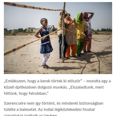
„Emlékszem, hogy a kerek törtek ki először” – mondta egy a
közeli építkezésen dolgozó munkás. „Elszaladtunk, mert
féltünk, hogy felrobban.”
Szerencsére nem így történt, és mindenki biztonságban
túlélte a balesetet. Az indiai légiközlekedési hivatal
vizsgálatot indított az ügyben.