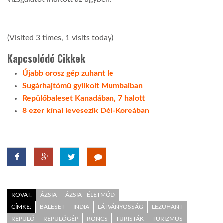
(Visited 3 times, 1 visits today)
Kapcsolódó Cikkek
Újabb orosz gép zuhant le
Sugárhajtómű gyilkolt Mumbaiban
Repülőbaleset Kanadában, 7 halott
8 ezer kínai levesezik Dél-Koreában
ROVAT:
ÁZSIA
ÁZSIA - ÉLETMÓD
CÍMKE:
BALESET
INDIA
LÁTVÁNYOSSÁG
LEZUHANT
REPÜLŐ
REPÜLŐGÉP
RONCS
TURISTÁK
TURIZMUS