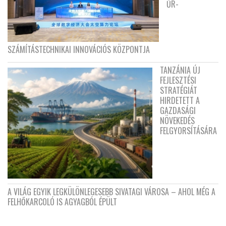
ŰR-
SZÁMÍTÁSTECHNIKAI INNOVÁCIÓS KÖZPONTJA
TANZÁNIA ÚJ
FEJLESZTÉSI
STRATÉGIÁT
HIRDETETT A
GAZDASÁGI
NÖVEKEDÉS
FELGYORSÍTÁSÁRA
A VILÁG EGYIK LEGKÜLÖNLEGESEBB SIVATAGI VÁROSA – AHOL MÉG A
FELHŐKARCOLÓ IS AGYAGBÓL ÉPÜLT