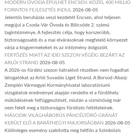
MODERN ÓVODA ÉPÜLHET ENCSEN: KÖZEL 400 MILLIÓ
FORINTOS FEJLESZTÉS INDUL
2026-08-05
Jelentős beruházás veszi kezdetét Encsen, ahol teljesen
megújul a Csoda-Vár Óvoda és Bölcsőde 2. számú
tagintézménye. A fejlesztés célja, hogy korszerűbb,
biztonságosabb és a mai elvárásoknak megfelelő környezet
várja a kisgyermekeket és az intézmény dolgozóit.
FERTŐZÉS MIATT AZ IDEI SZEZON VÉGÉIG BEZÁRT AZ
ARLÓI STRAND
2026-08-05
A 2026-os fürdési szezon hátralévő részében nem fogadhat
látogatókat az Arlói Suvadás Liget Strand. A Borsod-Abaúj-
Zemplén Vármegyei Kormányhivatal laboratóriumi
vizsgálatok eredményei alapján rendelte el a fürdőhely
működésének felfüggesztését, miután a vízminőség már
nem felelt meg a biztonságos fürdőzés feltételeinek.
MÁSODIK VILÁGHÁBORÚS PÁNCÉLTÖRŐ GRÁNÁT
KERÜLT ELŐ A BARÁTHEGYI MAJORSÁGBAN
2026-08-05
Különleges esemény szakította meg hétfőn a Szimbiózis