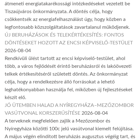
átmeneti energiatakarékossági intézkedéseket vezetett be
Tiszaújváros önkormányzata. A döntés célja, hogy
csökkentsék az energiafelhasználást úgy, hogy közben a
legfontosabb közszolgáltatások zavartalanul működjenek.
ÚJ BERUHÁZÁSOK ÉS TELEKÉRTÉKESÍTÉS: FONTOS
DÖNTÉSEKET HOZOTT AZ ENCSI KÉPVISELŐ-TESTÜLET
2026-08-04
Rendkívüli ülést tartott az encsi képviselő-testület, ahol
több, a város fejlődését érintő beruházásról és lakóövezeti
telkek értékesítéséről született döntés. Az önkormányzat
célja, hogy a rendelkezésre álló forrásokat a lehető
leghatékonyabban használja fel, miközben új fejlesztéseket
készít elő.
JÓ ÜTEMBEN HALAD A NYÍREGYHÁZA–MEZŐZOMBOR
VASÚTVONAL KORSZERŰSÍTÉSE
2026-08-04
A terveknek megfelelően zajlik a Mezőzombor és
Nyíregyháza közötti 100c jelű vasútvonal kiemelt felújítása.
A május végén elindított beruházás augusztus végéig tart, és