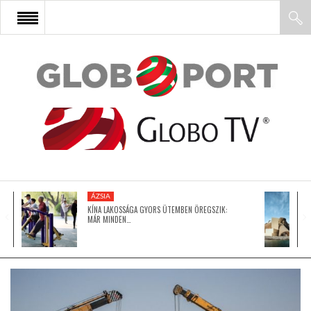
FŐOLDAL
AFRIKA
EURÓPA
ÁZSIA
ÁZSIA
KÍNA LAKOSSÁGA GYORS ÜTEMBEN ÖREGSZIK:
MÁR MINDEN…
ÉSZAK-AMERIKA
LATIN-AMERIKA