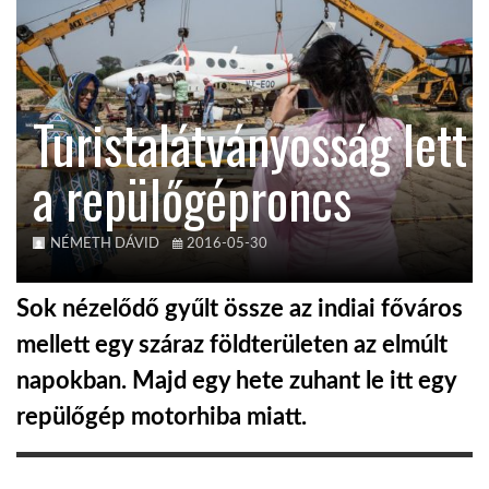
KÖZEL-KELET
Turistalátványosság lett
AUSZTRÁLIA
a repülőgéproncs
A VILÁG ITTHON
NÉMETH DÁVID
2016-05-30
MÉDIA
Sok nézelődő gyűlt össze az indiai főváros
mellett egy száraz földterületen az elmúlt
napokban. Majd egy hete zuhant le itt egy
GLOBOTV BP
repülőgép motorhiba miatt.
HÍR3D