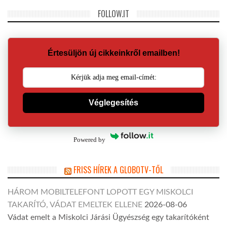
FOLLOW.IT
Értesüljön új cikkeinkről emailben!
Véglegesítés
Powered by
FRISS HÍREK A GLOBOTV-TŐL
HÁROM MOBILTELEFONT LOPOTT EGY MISKOLCI
TAKARÍTÓ, VÁDAT EMELTEK ELLENE
2026-08-06
Vádat emelt a Miskolci Járási Ügyészség egy takarítóként