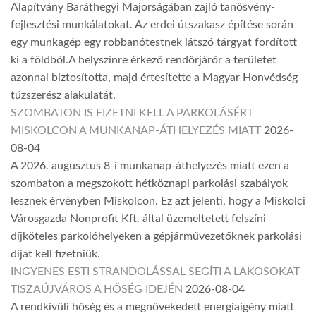
Alapítvány Baráthegyi Majorságában zajló tanösvény-
fejlesztési munkálatokat. Az erdei útszakasz építése során
egy munkagép egy robbanótestnek látszó tárgyat fordított
ki a földből.A helyszínre érkező rendőrjárőr a területet
azonnal biztosította, majd értesítette a Magyar Honvédség
tűzszerész alakulatát.
SZOMBATON IS FIZETNI KELL A PARKOLÁSÉRT
MISKOLCON A MUNKANAP-ÁTHELYEZÉS MIATT
2026-
08-04
A 2026. augusztus 8-i munkanap-áthelyezés miatt ezen a
szombaton a megszokott hétköznapi parkolási szabályok
lesznek érvényben Miskolcon. Ez azt jelenti, hogy a Miskolci
Városgazda Nonprofit Kft. által üzemeltetett felszíni
díjköteles parkolóhelyeken a gépjárművezetőknek parkolási
díjat kell fizetniük.
INGYENES ESTI STRANDOLÁSSAL SEGÍTI A LAKOSOKAT
TISZAÚJVÁROS A HŐSÉG IDEJÉN
2026-08-04
A rendkívüli hőség és a megnövekedett energiaigény miatt