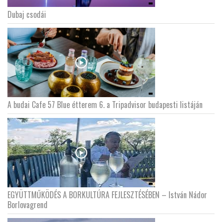
Dubaj csodái
A budai Cafe 57 Blue étterem 6. a Tripadvisor budapesti listáján
EGYÜTTMŰKÖDÉS A BORKULTÚRA FEJLESZTÉSÉBEN – István Nádor
Borlovagrend