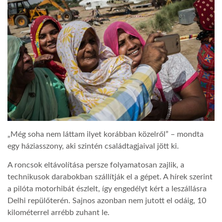
LATIMO.HU
GLOBOBOOK
„Még soha nem láttam ilyet korábban közelről” – mondta
egy háziasszony, aki szintén családtagjaival jött ki.
A roncsok eltávolítása persze folyamatosan zajlik, a
technikusok darabokban szállítják el a gépet. A hírek szerint
a pilóta motorhibát észlelt, így engedélyt kért a leszállásra
Delhi repülőterén. Sajnos azonban nem jutott el odáig, 10
kilométerrel arrébb zuhant le.