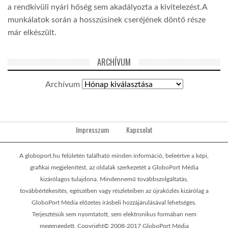
a rendkívüli nyári hőség sem akadályozta a kivitelezést.A
munkálatok során a hosszúsínek cseréjének döntő része
már elkészült.
ARCHÍVUM
Archívum
Impresszum
Kapcsolat
A globoport.hu felületén található minden információ, beleértve a képi,
grafikai megjelenítést, az oldalak szerkezetét a GloboPort Média
kizárólagos tulajdona. Mindennemű továbbszolgáltatás,
továbbértékesítés, egészében vagy részleteiben az újraközlés kizárólag a
GloboPort Média előzetes írásbeli hozzájárulásával lehetséges.
Terjesztésük sem nyomtatott, sem elektronikus formában nem
megengedett. Copyright© 2008-2017 GloboPort Média