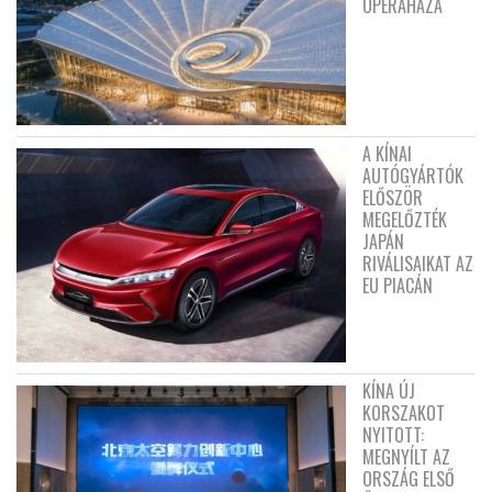
OPERAHÁZA
A KÍNAI
AUTÓGYÁRTÓK
ELŐSZÖR
MEGELŐZTÉK
JAPÁN
RIVÁLISAIKAT AZ
EU PIACÁN
KÍNA ÚJ
KORSZAKOT
NYITOTT:
MEGNYÍLT AZ
ORSZÁG ELSŐ