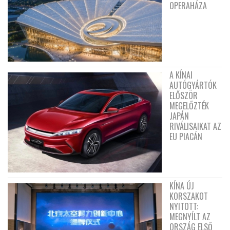
OPERAHÁZA
A KÍNAI
AUTÓGYÁRTÓK
ELŐSZÖR
MEGELŐZTÉK
JAPÁN
RIVÁLISAIKAT AZ
EU PIACÁN
KÍNA ÚJ
KORSZAKOT
NYITOTT:
MEGNYÍLT AZ
ORSZÁG ELSŐ