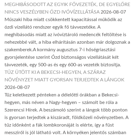
MEGHIBÁSODOTT AZ EGYIK FŐVEZETÉK, DE EGYELŐRE
NINCS VESZÉLYBEN ÓZD IVÓVÍZELLÁTÁSA
2026-08-07
Műszaki hiba miatt csökkentett kapacitással működik az
ózdi vízellátó rendszer egyik fő távvezetéke. A
meghibásodás miatt az ivóvíztároló medencék feltöltése is
nehezebbé vált, a hiba elhárításán azonban már dolgoznak a
szakemberek.A kormány augusztus 7-i hőségriasztási
gyorsjelentése szerint Ózd biztonságos vízellátását két
távvezeték, egy 500-as és egy 600-as vezeték biztosítja.
TŰZ ÜTÖTT KI A BEKECSI-HEGYEN, A SZÁRAZ
NÖVÉNYZET MIATT GYORSAN TERJEDTEK A LÁNGOK
2026-08-07
Tűz keletkezett pénteken a délelőtti órákban a Bekecsi-
hegyen, más néven a Nagy-hegyen – számolt be róla a
Szerencsi Hírek. A beszámoló szerint a lángok több ponton
is gyorsan terjedtek a kiszáradt, földközeli növényzetben. A
tűz időnként a fák lombkoronáját is elérte, így a füst
messziről is jól látható volt. A környéken jelentős számban