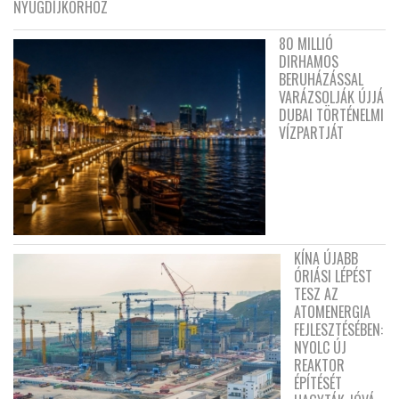
NYUGDÍJKORHOZ
80 MILLIÓ
DIRHAMOS
BERUHÁZÁSSAL
VARÁZSOLJÁK ÚJJÁ
DUBAI TÖRTÉNELMI
VÍZPARTJÁT
KÍNA ÚJABB
ÓRIÁSI LÉPÉST
TESZ AZ
ATOMENERGIA
FEJLESZTÉSÉBEN:
NYOLC ÚJ
REAKTOR
ÉPÍTÉSÉT