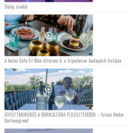
Dubaj csodái
A budai Cafe 57 Blue étterem 6. a Tripadvisor budapesti listáján
EGYÜTTMŰKÖDÉS A BORKULTÚRA FEJLESZTÉSÉBEN – István Nádor
Borlovagrend