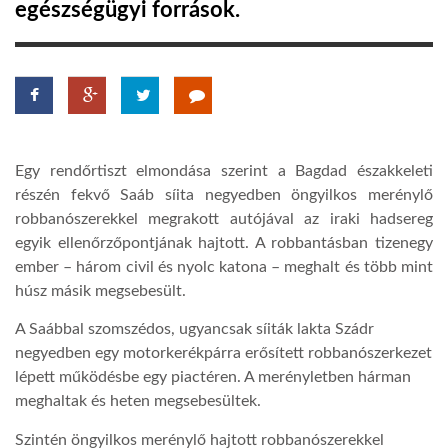
egészségügyi források.
LATIMO.HU
GLOBOBOOK
Egy rendőrtiszt elmondása szerint a Bagdad északkeleti
részén fekvő Saáb síita negyedben öngyilkos merénylő
robbanószerekkel megrakott autójával az iraki hadsereg
egyik ellenőrzőpontjának hajtott. A robbantásban tizenegy
ember – három civil és nyolc katona – meghalt és több mint
húsz másik megsebesült.
A Saábbal szomszédos, ugyancsak síiták lakta Szádr
negyedben egy motorkerékpárra erősített robbanószerkezet
lépett működésbe egy piactéren. A merényletben hárman
meghaltak és heten megsebesültek.
Szintén öngyilkos merénylő hajtott robbanószerekkel