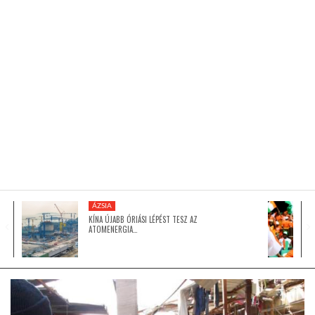
KÖZEL-KELET
AUSZTRÁLIA
A VILÁG ITTHON
MÉDIA
ÁZSIA
KÍNA ÚJABB ÓRIÁSI LÉPÉST TESZ AZ
ATOMENERGIA…
GLOBOTV BP
HÍR3D