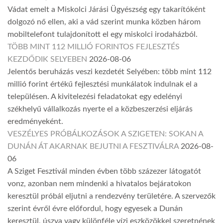
Vádat emelt a Miskolci Járási Ügyészség egy takarítóként
dolgozó nő ellen, aki a vád szerint munka közben három
mobiltelefont tulajdonított el egy miskolci irodaházból.
TÖBB MINT 112 MILLIÓ FORINTOS FEJLESZTÉS
KEZDŐDIK SELYEBEN
2026-08-06
Jelentős beruházás veszi kezdetét Selyében: több mint 112
millió forint értékű fejlesztési munkálatok indulnak el a
településen. A kivitelezési feladatokat egy edelényi
székhelyű vállalkozás nyerte el a közbeszerzési eljárás
eredményeként.
VESZÉLYES PRÓBÁLKOZÁSOK A SZIGETEN: SOKAN A
DUNÁN ÁT AKARNAK BEJUTNI A FESZTIVÁLRA
2026-08-
06
A Sziget Fesztivál minden évben több százezer látogatót
vonz, azonban nem mindenki a hivatalos bejáratokon
keresztül próbál eljutni a rendezvény területére. A szervezők
szerint évről évre előfordul, hogy egyesek a Dunán
keresztül, úszva vagy különféle vízi eszközökkel szeretnének