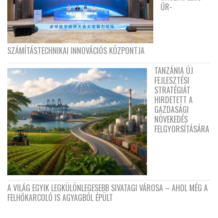
ŰR-
SZÁMÍTÁSTECHNIKAI INNOVÁCIÓS KÖZPONTJA
TANZÁNIA ÚJ
FEJLESZTÉSI
STRATÉGIÁT
HIRDETETT A
GAZDASÁGI
NÖVEKEDÉS
FELGYORSÍTÁSÁRA
A VILÁG EGYIK LEGKÜLÖNLEGESEBB SIVATAGI VÁROSA – AHOL MÉG A
FELHŐKARCOLÓ IS AGYAGBÓL ÉPÜLT