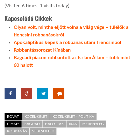
(Visited 6 times, 1 visits today)
Kapcsolódó Cikkek
Olyan volt, mintha eljött volna a világ vége – túlélők a
tiencsini robbanásokról
Apokaliptikus képek a robbanás utáni Tiencsinből
Robbantássorozat Kínában
Bagdadi piacon robbantott az Iszlám Állam – több mint
60 halott
ROVAT:
KÖZEL-KELET
KÖZEL-KELET - POLITIKA
CÍMKE:
BAGDAD
HALOTTAK
IRAK
MERÉNYLEG
ROBBANÁS
SEBESÜLTEK