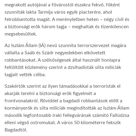
megrakott autójával a fővárostól északra fekvő, főként
szunniták lakta Tarmíja város egyik piacterére, ahol
felrobbantotta magát. A merényletben heten – négy civil és
a biztonsági erők három tagja – meghaltak és tizenkilencen
megsebesültek.
Az Iszlám Állam (IÁ) nevű szunnita terrorszervezet magára
vállalta a Saáb és Szádr negyedekben elkövetett
robbantásokat. A szélsőségesek által használt honlapra
feltöltött közlemény szerint a dzsihadisták síita milíciák
tagjait vették célba.
Szakértők szerint az ilyen támadásokkal a terroristák el
akarják terelni a biztonsági erők figyelmét a
frontvonalakról. Röviddel a bagdadi robbantások előtt a
kormányerők és síita milíciák megindították az Iszlám Állam
második legfontosabb iraki fellegvárának számító Fallúdzsa
elleni végső ostromukat. A város 50 kilométerre fekszik
Bagdadtól.