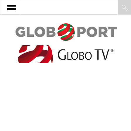
FŐOLDAL
AFRIKA
EURÓPA
ÁZSIA
ÉSZAK-AMERIKA
LATIN-AMERIKA