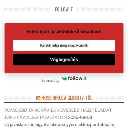
FOLLOW.IT
Értesüljön új cikkeinkről emailben!
Véglegesítés
Powered by
FRISS HÍREK A GLOBOTV-TŐL
RÖVIDEBB TANÓRÁK ÉS KEVESEBB HÁZI FELADAT
JÖHET AZ ALSÓ TAGOZATON
2026-08-08
Új javaslatcsomaggal alakítaná gyermekközpontúbbá az