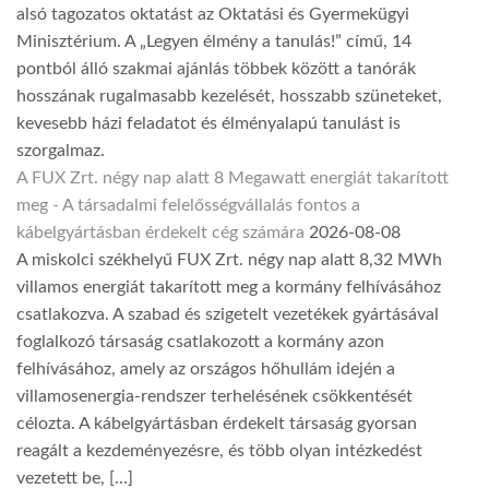
alsó tagozatos oktatást az Oktatási és Gyermekügyi
Minisztérium. A „Legyen élmény a tanulás!” című, 14
pontból álló szakmai ajánlás többek között a tanórák
hosszának rugalmasabb kezelését, hosszabb szüneteket,
kevesebb házi feladatot és élményalapú tanulást is
szorgalmaz.
A FUX Zrt. négy nap alatt 8 Megawatt energiát takarított
meg - A társadalmi felelősségvállalás fontos a
kábelgyártásban érdekelt cég számára
2026-08-08
A miskolci székhelyű FUX Zrt. négy nap alatt 8,32 MWh
villamos energiát takarított meg a kormány felhívásához
csatlakozva. A szabad és szigetelt vezetékek gyártásával
foglalkozó társaság csatlakozott a kormány azon
felhívásához, amely az országos hőhullám idején a
villamosenergia-rendszer terhelésének csökkentését
célozta. A kábelgyártásban érdekelt társaság gyorsan
reagált a kezdeményezésre, és több olyan intézkedést
vezetett be, […]