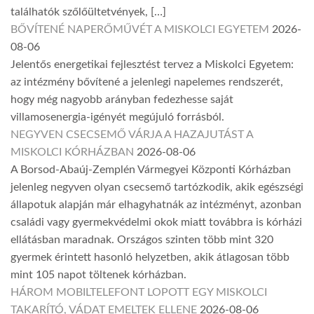
találhatók szőlőültetvények, […]
BŐVÍTENÉ NAPERŐMŰVÉT A MISKOLCI EGYETEM
2026-
08-06
Jelentős energetikai fejlesztést tervez a Miskolci Egyetem:
az intézmény bővítené a jelenlegi napelemes rendszerét,
hogy még nagyobb arányban fedezhesse saját
villamosenergia-igényét megújuló forrásból.
NEGYVEN CSECSEMŐ VÁRJA A HAZAJUTÁST A
MISKOLCI KÓRHÁZBAN
2026-08-06
A Borsod-Abaúj-Zemplén Vármegyei Központi Kórházban
jelenleg negyven olyan csecsemő tartózkodik, akik egészségi
állapotuk alapján már elhagyhatnák az intézményt, azonban
családi vagy gyermekvédelmi okok miatt továbbra is kórházi
ellátásban maradnak. Országos szinten több mint 320
gyermek érintett hasonló helyzetben, akik átlagosan több
mint 105 napot töltenek kórházban.
HÁROM MOBILTELEFONT LOPOTT EGY MISKOLCI
TAKARÍTÓ, VÁDAT EMELTEK ELLENE
2026-08-06