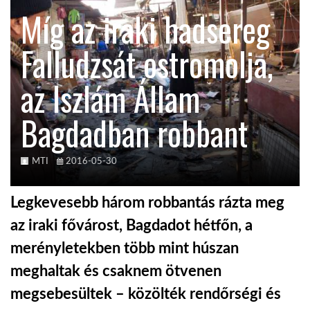
Míg az iraki hadsereg
TROPICALMAGAZIN
Falludzsát ostromolja,
GLOBOTV
az Iszlám Állam
Bagdadban robbant
AFRIKA TUDÁSTÁR
A NAP SZÉPE
MTI
2016-05-30
Legkevesebb három robbantás rázta meg
LINKTR.EE
az iraki fővárost, Bagdadot hétfőn, a
merényletekben több mint húszan
GLOBOZSARU
meghaltak és csaknem ötvenen
megsebesültek – közölték rendőrségi és
DOBRAVERO.HU