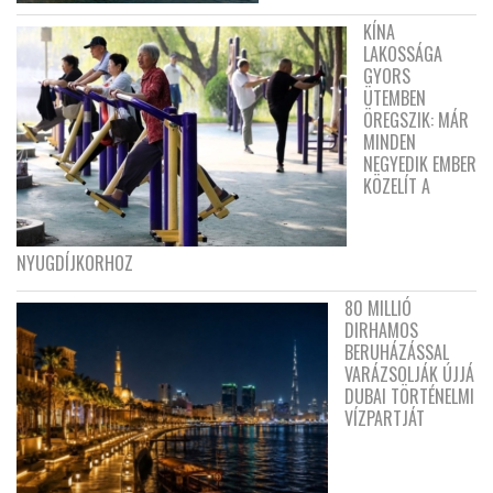
KÍNA
LAKOSSÁGA
GYORS
ÜTEMBEN
ÖREGSZIK: MÁR
MINDEN
NEGYEDIK EMBER
KÖZELÍT A
NYUGDÍJKORHOZ
80 MILLIÓ
DIRHAMOS
BERUHÁZÁSSAL
VARÁZSOLJÁK ÚJJÁ
DUBAI TÖRTÉNELMI
VÍZPARTJÁT