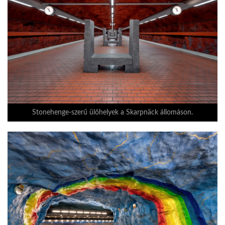
Stonehenge-szerű ülőhelyek a Skarpnäck állomáson.