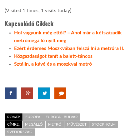
(Visited 1 times, 1 visits today)
Kapcsolódó Cikkek
Hol vagyunk még ettől? – Ahol már a kétszázadik
metrómegálló nyílt meg
Ezért érdemes Moszkvában felszállni a metróra II.
Közgazdaságot tanít a balett-táncos
Sztálin, a kávé és a moszkvai metró
ROVAT:
EURÓPA
EURÓPA - BULVÁR
CÍMKE:
MEGÁLLÓ
METRÓ
MŰVÉSZET
STOCKHOLM
SVÉDORSZÁG