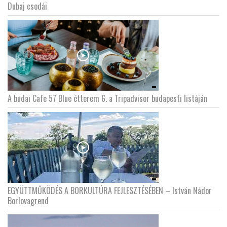
Dubaj csodái
A budai Cafe 57 Blue étterem 6. a Tripadvisor budapesti listáján
EGYÜTTMŰKÖDÉS A BORKULTÚRA FEJLESZTÉSÉBEN – István Nádor
Borlovagrend