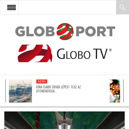
FŐOLDAL
AFRIKA
EURÓPA
ÁZSIA
ÁZSIA
KÍNA ÚJABB ÓRIÁSI LÉPÉST TESZ AZ
ATOMENERGIA…
ÉSZAK-AMERIKA
LATIN-AMERIKA