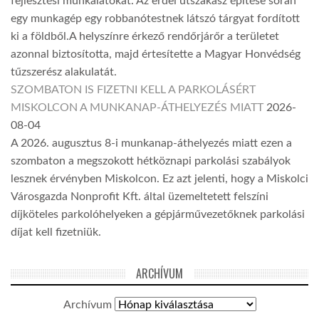
fejlesztési munkálatokat. Az erdei útszakasz építése során
egy munkagép egy robbanótestnek látszó tárgyat fordított
ki a földből.A helyszínre érkező rendőrjárőr a területet
azonnal biztosította, majd értesítette a Magyar Honvédség
tűzszerész alakulatát.
SZOMBATON IS FIZETNI KELL A PARKOLÁSÉRT
MISKOLCON A MUNKANAP-ÁTHELYEZÉS MIATT
2026-
08-04
A 2026. augusztus 8-i munkanap-áthelyezés miatt ezen a
szombaton a megszokott hétköznapi parkolási szabályok
lesznek érvényben Miskolcon. Ez azt jelenti, hogy a Miskolci
Városgazda Nonprofit Kft. által üzemeltetett felszíni
díjköteles parkolóhelyeken a gépjárművezetőknek parkolási
díjat kell fizetniük.
ARCHÍVUM
Archívum