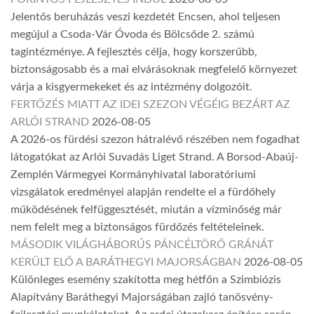
Jelentős beruházás veszi kezdetét Encsen, ahol teljesen
megújul a Csoda-Vár Óvoda és Bölcsőde 2. számú
tagintézménye. A fejlesztés célja, hogy korszerűbb,
biztonságosabb és a mai elvárásoknak megfelelő környezet
várja a kisgyermekeket és az intézmény dolgozóit.
FERTŐZÉS MIATT AZ IDEI SZEZON VÉGÉIG BEZÁRT AZ
ARLÓI STRAND
2026-08-05
A 2026-os fürdési szezon hátralévő részében nem fogadhat
látogatókat az Arlói Suvadás Liget Strand. A Borsod-Abaúj-
Zemplén Vármegyei Kormányhivatal laboratóriumi
vizsgálatok eredményei alapján rendelte el a fürdőhely
működésének felfüggesztését, miután a vízminőség már
nem felelt meg a biztonságos fürdőzés feltételeinek.
MÁSODIK VILÁGHÁBORÚS PÁNCÉLTÖRŐ GRÁNÁT
KERÜLT ELŐ A BARÁTHEGYI MAJORSÁGBAN
2026-08-05
Különleges esemény szakította meg hétfőn a Szimbiózis
Alapítvány Baráthegyi Majorságában zajló tanösvény-