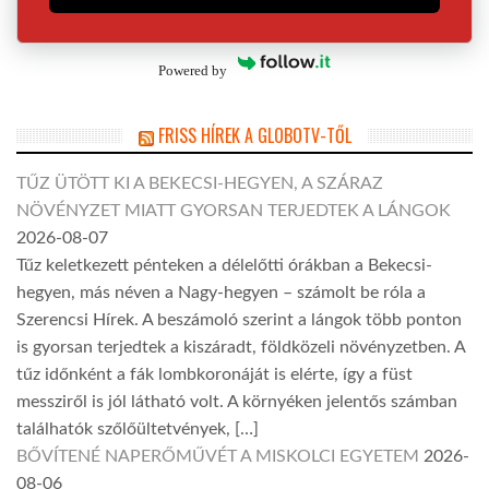
Powered by
FRISS HÍREK A GLOBOTV-TŐL
TŰZ ÜTÖTT KI A BEKECSI-HEGYEN, A SZÁRAZ
NÖVÉNYZET MIATT GYORSAN TERJEDTEK A LÁNGOK
2026-08-07
Tűz keletkezett pénteken a délelőtti órákban a Bekecsi-
hegyen, más néven a Nagy-hegyen – számolt be róla a
Szerencsi Hírek. A beszámoló szerint a lángok több ponton
is gyorsan terjedtek a kiszáradt, földközeli növényzetben. A
tűz időnként a fák lombkoronáját is elérte, így a füst
messziről is jól látható volt. A környéken jelentős számban
találhatók szőlőültetvények, […]
BŐVÍTENÉ NAPERŐMŰVÉT A MISKOLCI EGYETEM
2026-
08-06