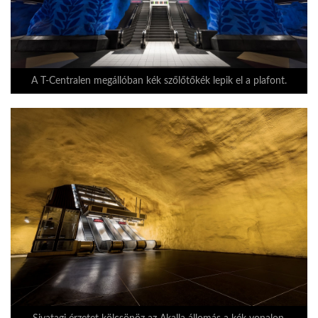
LATIMO.HU
GLOBOBOOK
A T-Centralen megállóban kék szőlőtőkék lepik el a plafont.