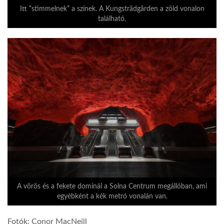
Itt “stimmelnek” a színek. A Kungsträdgården a zöld vonalon
található.
A vörös és a fekete dominál a Solna Centrum megállóban, ami
egyébként a kék metró vonalán van.
Fotók: Conor MacNeill