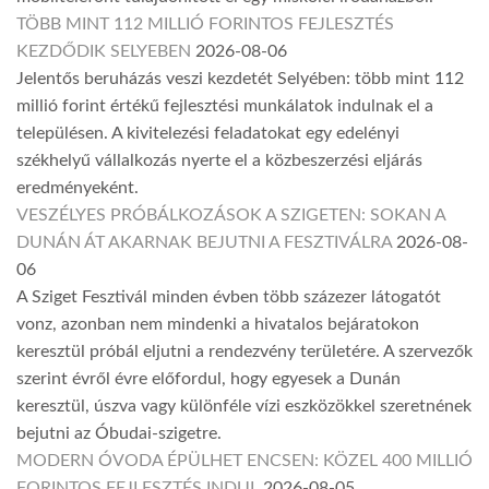
TÖBB MINT 112 MILLIÓ FORINTOS FEJLESZTÉS
KEZDŐDIK SELYEBEN
2026-08-06
Jelentős beruházás veszi kezdetét Selyében: több mint 112
millió forint értékű fejlesztési munkálatok indulnak el a
településen. A kivitelezési feladatokat egy edelényi
székhelyű vállalkozás nyerte el a közbeszerzési eljárás
eredményeként.
VESZÉLYES PRÓBÁLKOZÁSOK A SZIGETEN: SOKAN A
DUNÁN ÁT AKARNAK BEJUTNI A FESZTIVÁLRA
2026-08-
06
A Sziget Fesztivál minden évben több százezer látogatót
vonz, azonban nem mindenki a hivatalos bejáratokon
keresztül próbál eljutni a rendezvény területére. A szervezők
szerint évről évre előfordul, hogy egyesek a Dunán
keresztül, úszva vagy különféle vízi eszközökkel szeretnének
bejutni az Óbudai-szigetre.
MODERN ÓVODA ÉPÜLHET ENCSEN: KÖZEL 400 MILLIÓ
FORINTOS FEJLESZTÉS INDUL
2026-08-05