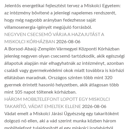
Jelentős energetikai fejlesztést tervez a Miskolci Egyetem:
az intézmény bővítené a jelenlegi napelemes rendszerét,
hogy még nagyobb arányban fedezhesse saját
villamosenergia-igényét megújuló forrásból.
NEGYVEN CSECSEMŐ VÁRJA A HAZAJUTÁST A
MISKOLCI KÓRHÁZBAN
2026-08-06
A Borsod-Abaúj-Zemplén Vármegyei Központi Kórházban
jelenleg negyven olyan csecsemő tartózkodik, akik egészségi
állapotuk alapján már elhagyhatnák az intézményt, azonban
családi vagy gyermekvédelmi okok miatt továbbra is kórházi
ellátásban maradnak. Országos szinten több mint 320
gyermek érintett hasonló helyzetben, akik átlagosan több
mint 105 napot töltenek kórházban.
HÁROM MOBILTELEFONT LOPOTT EGY MISKOLCI
TAKARÍTÓ, VÁDAT EMELTEK ELLENE
2026-08-06
Vádat emelt a Miskolci Járási Ügyészség egy takarítóként
dolgozó nő ellen, aki a vád szerint munka közben három
mobiltelefont tulajdonított el egy miskolci irodaházból.