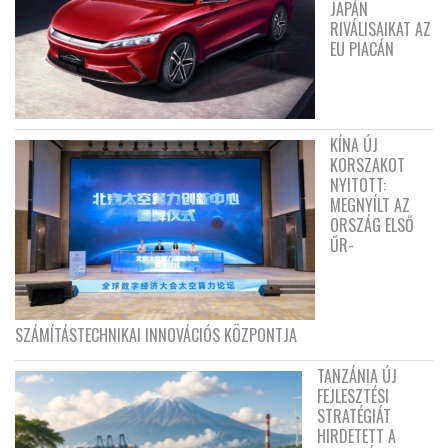
JAPÁN
RIVÁLISAIKAT AZ
EU PIACÁN
KÍNA ÚJ
KORSZAKOT
NYITOTT:
MEGNYÍLT AZ
ORSZÁG ELSŐ
ŰR-
SZÁMÍTÁSTECHNIKAI INNOVÁCIÓS KÖZPONTJA
TANZÁNIA ÚJ
FEJLESZTÉSI
STRATÉGIÁT
HIRDETETT A