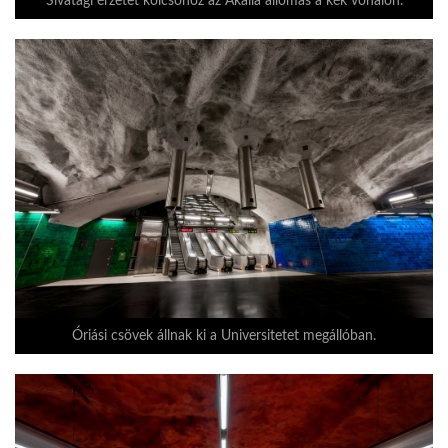
Sivatagi érzetet kölcsönöz az Akalla állomás a kék vonalon.
Óriási csövek állnak ki a Universitetet megállóban.