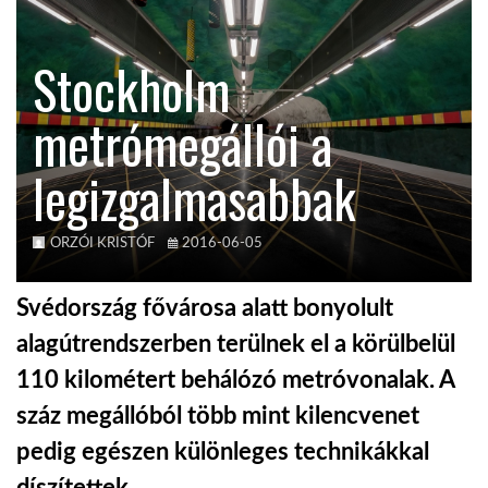
KÖZEL-KELET
Stockholm
metrómegállói a
AUSZTRÁLIA
legizgalmasabbak
A VILÁG ITTHON
ORZÓI KRISTÓF
2016-06-05
MÉDIA
Svédország fővárosa alatt bonyolult
alagútrendszerben terülnek el a körülbelül
110 kilométert behálózó metróvonalak. A
GLOBOTV BP
száz megállóból több mint kilencvenet
pedig egészen különleges technikákkal
HÍR3D