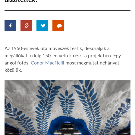
díszítettek.
TROPICALMAGAZIN
GLOBOTV
Az 1950-es évek óta művészek festik, dekorálják a
AFRIKA TUDÁSTÁR
megállókat, eddig 150-en vettek részt a projektben. Egy
angol fotós,
Conor MacNeill
most megmutat néhányat
közülük.
A NAP SZÉPE
LINKTR.EE
GLOBOZSARU
DOBRAVERO.HU