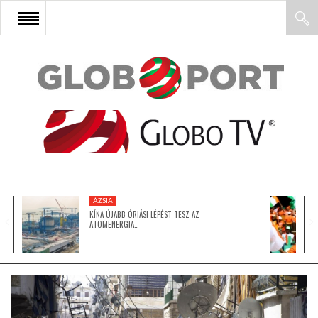
FŐOLDAL
AFRIKA
EURÓPA
ÁZSIA
ÁZSIA
KÍNA ÚJABB ÓRIÁSI LÉPÉST TESZ AZ
ATOMENERGIA…
ÉSZAK-AMERIKA
LATIN-AMERIKA