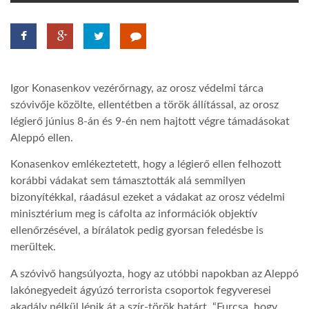
TROPICALMAGAZIN
GLOBOTV
Igor Konasenkov vezérőrnagy, az orosz védelmi tárca
szóvivője közölte, ellentétben a török állítással, az orosz
AFRIKA TUDÁSTÁR
légierő június 8-án és 9-én nem hajtott végre támadásokat
Aleppó ellen.
A NAP SZÉPE
Konasenkov emlékeztetett, hogy a légierő ellen felhozott
korábbi vádakat sem támasztották alá semmilyen
bizonyítékkal, ráadásul ezeket a vádakat az orosz védelmi
LINKTR.EE
minisztérium meg is cáfolta az információk objektív
ellenőrzésével, a bírálatok pedig gyorsan feledésbe is
merültek.
GLOBOZSARU
A szóvivő hangsúlyozta, hogy az utóbbi napokban az Aleppó
lakónegyedeit ágyúzó terrorista csoportok fegyveresei
DOBRAVERO.HU
akadály nélkül lépik át a szír-török határt. “Furcsa, hogy