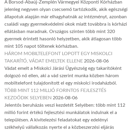
A Borsod-Abaúj-Zemplén Vármegyei Központi Kórházban
jelenleg negyven olyan csecsemő tartózkodik, akik egészségi
állapotuk alapján már elhagyhatnák az intézményt, azonban
családi vagy gyermekvédelmi okok miatt továbbra is kórházi
ellátásban maradnak. Országos szinten több mint 320
gyermek érintett hasonló helyzetben, akik átlagosan több
mint 105 napot töltenek kórházban.
HÁROM MOBILTELEFONT LOPOTT EGY MISKOLCI
TAKARÍTÓ, VÁDAT EMELTEK ELLENE
2026-08-06
Vádat emelt a Miskolci Járási Ügyészség egy takarítóként
dolgozó nő ellen, aki a vád szerint munka közben három
mobiltelefont tulajdonított el egy miskolci irodaházból.
TÖBB MINT 112 MILLIÓ FORINTOS FEJLESZTÉS
KEZDŐDIK SELYEBEN
2026-08-06
Jelentős beruházás veszi kezdetét Selyében: több mint 112
millió forint értékű fejlesztési munkálatok indulnak el a
településen. A kivitelezési feladatokat egy edelényi
székhelyű vállalkozás nyerte el a közbeszerzési eljárás