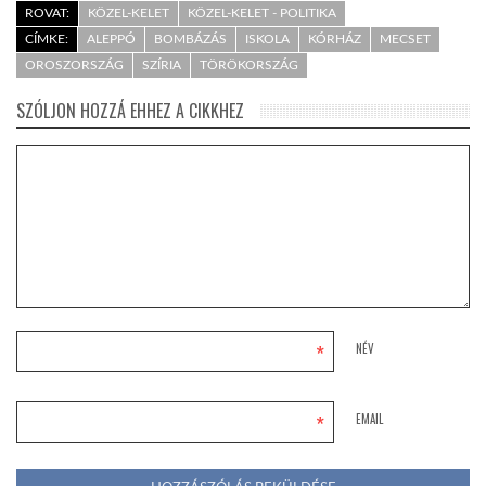
ROVAT:
KÖZEL-KELET
KÖZEL-KELET - POLITIKA
CÍMKE:
ALEPPÓ
BOMBÁZÁS
ISKOLA
KÓRHÁZ
MECSET
OROSZORSZÁG
SZÍRIA
TÖRÖKORSZÁG
SZÓLJON HOZZÁ EHHEZ A CIKKHEZ
*
NÉV
*
EMAIL