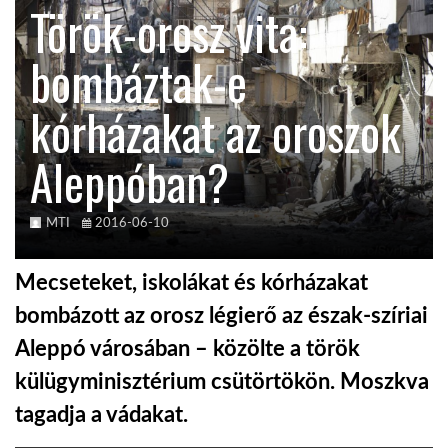
Török-orosz vita:
KÖZEL-KELET
bombáztak-e
kórházakat az oroszok
AUSZTRÁLIA
Aleppóban?
A VILÁG ITTHON
MTI
2016-06-10
MÉDIA
Mecseteket, iskolákat és kórházakat
bombázott az orosz légierő az észak-szíriai
Aleppó városában – közölte a török
GLOBOTV BP
külügyminisztérium csütörtökön. Moszkva
tagadja a vádakat.
HÍR3D