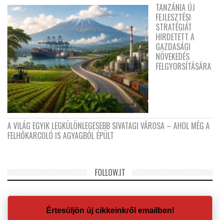
TANZÁNIA ÚJ
FEJLESZTÉSI
STRATÉGIÁT
HIRDETETT A
GAZDASÁGI
NÖVEKEDÉS
FELGYORSÍTÁSÁRA
A VILÁG EGYIK LEGKÜLÖNLEGESEBB SIVATAGI VÁROSA – AHOL MÉG A
FELHŐKARCOLÓ IS AGYAGBÓL ÉPÜLT
FOLLOW.IT
Értesüljön új cikkeinkről emailben!