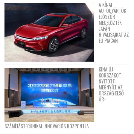
A KÍNAI
AUTÓGYÁRTÓK
ELŐSZÖR
MEGELŐZTÉK
JAPÁN
RIVÁLISAIKAT AZ
EU PIACÁN
KÍNA ÚJ
KORSZAKOT
NYITOTT:
MEGNYÍLT AZ
ORSZÁG ELSŐ
ŰR-
SZÁMÍTÁSTECHNIKAI INNOVÁCIÓS KÖZPONTJA