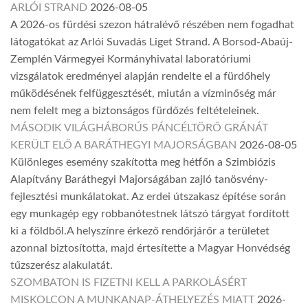
ARLÓI STRAND
2026-08-05
A 2026-os fürdési szezon hátralévő részében nem fogadhat
látogatókat az Arlói Suvadás Liget Strand. A Borsod-Abaúj-
Zemplén Vármegyei Kormányhivatal laboratóriumi
vizsgálatok eredményei alapján rendelte el a fürdőhely
működésének felfüggesztését, miután a vízminőség már
nem felelt meg a biztonságos fürdőzés feltételeinek.
MÁSODIK VILÁGHÁBORÚS PÁNCÉLTÖRŐ GRÁNÁT
KERÜLT ELŐ A BARÁTHEGYI MAJORSÁGBAN
2026-08-05
Különleges esemény szakította meg hétfőn a Szimbiózis
Alapítvány Baráthegyi Majorságában zajló tanösvény-
fejlesztési munkálatokat. Az erdei útszakasz építése során
egy munkagép egy robbanótestnek látszó tárgyat fordított
ki a földből.A helyszínre érkező rendőrjárőr a területet
azonnal biztosította, majd értesítette a Magyar Honvédség
tűzszerész alakulatát.
SZOMBATON IS FIZETNI KELL A PARKOLÁSÉRT
MISKOLCON A MUNKANAP-ÁTHELYEZÉS MIATT
2026-