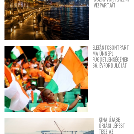
VÍZPARTJÁT
ELEFÁNTCSONTPART
MA ÜNNEPLI
FÜGGETLENSÉGÉNEK
66. ÉVFORDULÓJÁT
KÍNA ÚJABB
ÓRIÁSI LÉPÉST
TESZ AZ