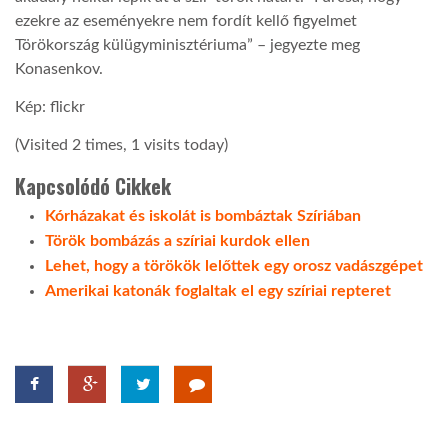
ezekre az eseményekre nem fordít kellő figyelmet
LATIMO.HU
Törökország külügyminisztériuma” – jegyezte meg
Konasenkov.
Kép: flickr
GLOBOBOOK
(Visited 2 times, 1 visits today)
Kapcsolódó Cikkek
Kórházakat és iskolát is bombáztak Szíriában
Török bombázás a szíriai kurdok ellen
Lehet, hogy a törökök lelőttek egy orosz vadászgépet
Amerikai katonák foglaltak el egy szíriai repteret