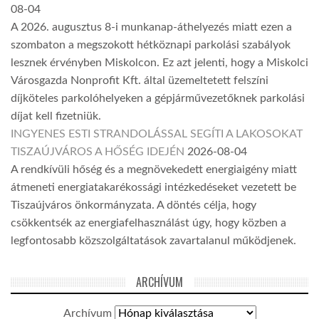
08-04
A 2026. augusztus 8-i munkanap-áthelyezés miatt ezen a
szombaton a megszokott hétköznapi parkolási szabályok
lesznek érvényben Miskolcon. Ez azt jelenti, hogy a Miskolci
Városgazda Nonprofit Kft. által üzemeltetett felszíni
díjköteles parkolóhelyeken a gépjárművezetőknek parkolási
díjat kell fizetniük.
INGYENES ESTI STRANDOLÁSSAL SEGÍTI A LAKOSOKAT
TISZAÚJVÁROS A HŐSÉG IDEJÉN
2026-08-04
A rendkívüli hőség és a megnövekedett energiaigény miatt
átmeneti energiatakarékossági intézkedéseket vezetett be
Tiszaújváros önkormányzata. A döntés célja, hogy
csökkentsék az energiafelhasználást úgy, hogy közben a
legfontosabb közszolgáltatások zavartalanul működjenek.
ARCHÍVUM
Archívum