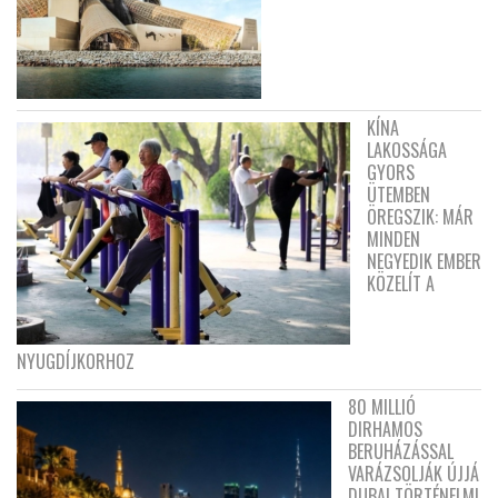
KÍNA
LAKOSSÁGA
GYORS
ÜTEMBEN
ÖREGSZIK: MÁR
MINDEN
NEGYEDIK EMBER
KÖZELÍT A
NYUGDÍJKORHOZ
80 MILLIÓ
DIRHAMOS
BERUHÁZÁSSAL
VARÁZSOLJÁK ÚJJÁ
DUBAI TÖRTÉNELMI