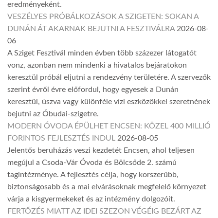
eredményeként.
VESZÉLYES PRÓBÁLKOZÁSOK A SZIGETEN: SOKAN A
DUNÁN ÁT AKARNAK BEJUTNI A FESZTIVÁLRA
2026-08-
06
A Sziget Fesztivál minden évben több százezer látogatót
vonz, azonban nem mindenki a hivatalos bejáratokon
keresztül próbál eljutni a rendezvény területére. A szervezők
szerint évről évre előfordul, hogy egyesek a Dunán
keresztül, úszva vagy különféle vízi eszközökkel szeretnének
bejutni az Óbudai-szigetre.
MODERN ÓVODA ÉPÜLHET ENCSEN: KÖZEL 400 MILLIÓ
FORINTOS FEJLESZTÉS INDUL
2026-08-05
Jelentős beruházás veszi kezdetét Encsen, ahol teljesen
megújul a Csoda-Vár Óvoda és Bölcsőde 2. számú
tagintézménye. A fejlesztés célja, hogy korszerűbb,
biztonságosabb és a mai elvárásoknak megfelelő környezet
várja a kisgyermekeket és az intézmény dolgozóit.
FERTŐZÉS MIATT AZ IDEI SZEZON VÉGÉIG BEZÁRT AZ