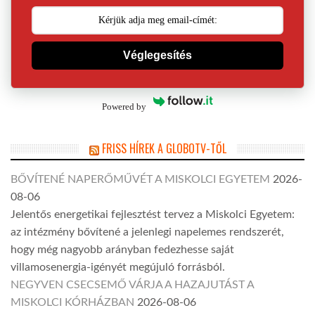
Véglegesítés
Powered by
FRISS HÍREK A GLOBOTV-TŐL
BŐVÍTENÉ NAPERŐMŰVÉT A MISKOLCI EGYETEM
2026-
08-06
Jelentős energetikai fejlesztést tervez a Miskolci Egyetem:
az intézmény bővítené a jelenlegi napelemes rendszerét,
hogy még nagyobb arányban fedezhesse saját
villamosenergia-igényét megújuló forrásból.
NEGYVEN CSECSEMŐ VÁRJA A HAZAJUTÁST A
MISKOLCI KÓRHÁZBAN
2026-08-06