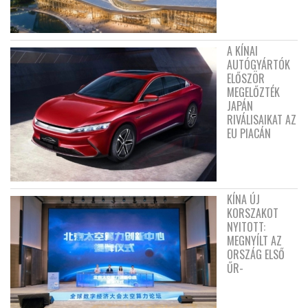
A KÍNAI
AUTÓGYÁRTÓK
ELŐSZÖR
MEGELŐZTÉK
JAPÁN
RIVÁLISAIKAT AZ
EU PIACÁN
KÍNA ÚJ
KORSZAKOT
NYITOTT:
MEGNYÍLT AZ
ORSZÁG ELSŐ
ŰR-