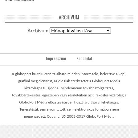
ARCHÍVUM
Archívum
Impresszum
Kapcsolat
A globoport.hu felületén található minden információ, beleértve a képi,
grafikai megjelenítést, az oldalak szerkezetét a GloboPort Média
kizárólagos tulajdona. Mindennemű továbbszolgáltatás,
továbbértékesítés, egészében vagy részleteiben az újraközlés kizárólag a
GloboPort Média előzetes írásbeli hozzájárulásával lehetséges.
Terjesztésük sem nyomtatott, sem elektronikus formában nem
megengedett. Copyright© 2008-2017 GloboPort Média