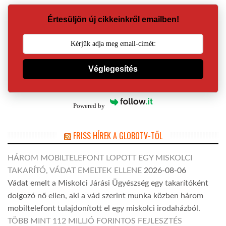
Értesüljön új cikkeinkről emailben!
Véglegesítés
Powered by
FRISS HÍREK A GLOBOTV-TŐL
HÁROM MOBILTELEFONT LOPOTT EGY MISKOLCI
TAKARÍTÓ, VÁDAT EMELTEK ELLENE
2026-08-06
Vádat emelt a Miskolci Járási Ügyészség egy takarítóként
dolgozó nő ellen, aki a vád szerint munka közben három
mobiltelefont tulajdonított el egy miskolci irodaházból.
TÖBB MINT 112 MILLIÓ FORINTOS FEJLESZTÉS