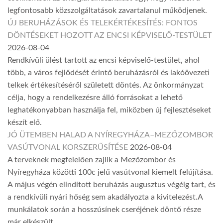
legfontosabb közszolgáltatások zavartalanul működjenek.
ÚJ BERUHÁZÁSOK ÉS TELEKÉRTÉKESÍTÉS: FONTOS
DÖNTÉSEKET HOZOTT AZ ENCSI KÉPVISELŐ-TESTÜLET
2026-08-04
Rendkívüli ülést tartott az encsi képviselő-testület, ahol
több, a város fejlődését érintő beruházásról és lakóövezeti
telkek értékesítéséről született döntés. Az önkormányzat
célja, hogy a rendelkezésre álló forrásokat a lehető
leghatékonyabban használja fel, miközben új fejlesztéseket
készít elő.
JÓ ÜTEMBEN HALAD A NYÍREGYHÁZA–MEZŐZOMBOR
VASÚTVONAL KORSZERŰSÍTÉSE
2026-08-04
A terveknek megfelelően zajlik a Mezőzombor és
Nyíregyháza közötti 100c jelű vasútvonal kiemelt felújítása.
A május végén elindított beruházás augusztus végéig tart, és
a rendkívüli nyári hőség sem akadályozta a kivitelezést.A
munkálatok során a hosszúsínek cseréjének döntő része
már elkészült.