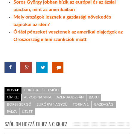
Soros György jobban bízik az európai és az ázsiai
piacban, mint az amerikaiban
Mely országok lesznek a gazdasági növekedés
bajnokai az idén?
Óriási pénzeket vesztenek az amerikai olajcégek az
Oroszország elleni szankciók miatt
ROVAT:
EURÓPA - ÉLETMÓD
CÍMKE:
AERODINAMIKA
AZERBAJDZSÁN
BAKU
BORSI GERGŐ
EURÓPAI NAGYDÍJ
FORMA 1
GAZDASÁG
PÁLYA
ÜZLET
SZÓLJON HOZZÁ EHHEZ A CIKKHEZ