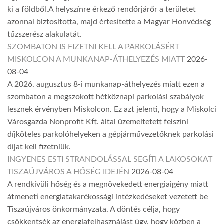
ki a földből.A helyszínre érkező rendőrjárőr a területet
azonnal biztosította, majd értesítette a Magyar Honvédség
tűzszerész alakulatát.
SZOMBATON IS FIZETNI KELL A PARKOLÁSÉRT
MISKOLCON A MUNKANAP-ÁTHELYEZÉS MIATT
2026-
08-04
A 2026. augusztus 8-i munkanap-áthelyezés miatt ezen a
szombaton a megszokott hétköznapi parkolási szabályok
lesznek érvényben Miskolcon. Ez azt jelenti, hogy a Miskolci
Városgazda Nonprofit Kft. által üzemeltetett felszíni
díjköteles parkolóhelyeken a gépjárművezetőknek parkolási
díjat kell fizetniük.
INGYENES ESTI STRANDOLÁSSAL SEGÍTI A LAKOSOKAT
TISZAÚJVÁROS A HŐSÉG IDEJÉN
2026-08-04
A rendkívüli hőség és a megnövekedett energiaigény miatt
átmeneti energiatakarékossági intézkedéseket vezetett be
Tiszaújváros önkormányzata. A döntés célja, hogy
csökkentsék az energiafelhasználást úgy, hogy közben a