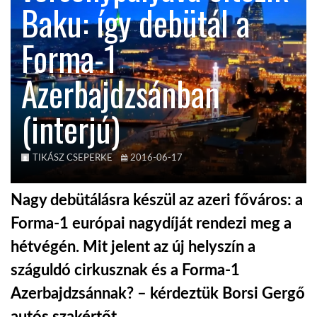
Baku: így debütál a
KÖZEL-KELET
Forma-1
Azerbajdzsánban
AUSZTRÁLIA
(interjú)
A VILÁG ITTHON
TIKÁSZ CSEPERKE
2016-06-17
MÉDIA
Nagy debütálásra készül az azeri főváros: a
Forma-1 európai nagydíját rendezi meg a
hétvégén. Mit jelent az új helyszín a
GLOBOTV BP
száguldó cirkusznak és a Forma-1
Azerbajdzsánnak? – kérdeztük Borsi Gergő
HÍR3D