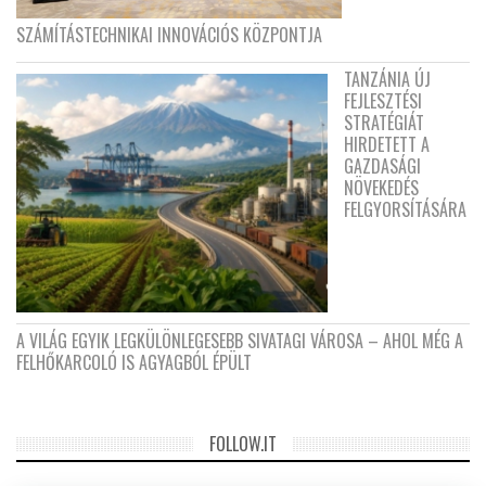
SZÁMÍTÁSTECHNIKAI INNOVÁCIÓS KÖZPONTJA
TANZÁNIA ÚJ
FEJLESZTÉSI
STRATÉGIÁT
HIRDETETT A
GAZDASÁGI
NÖVEKEDÉS
FELGYORSÍTÁSÁRA
A VILÁG EGYIK LEGKÜLÖNLEGESEBB SIVATAGI VÁROSA – AHOL MÉG A
FELHŐKARCOLÓ IS AGYAGBÓL ÉPÜLT
FOLLOW.IT