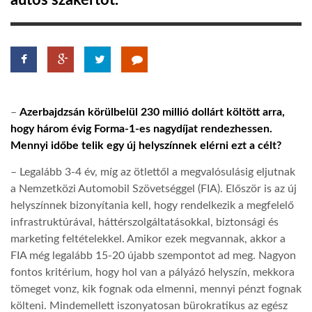
autós szakértőt.
TROPICALMAGAZIN
GLOBOTV
–
Azerbajdzsán körülbelül 230 millió dollárt költött arra,
AFRIKA TUDÁSTÁR
hogy három évig Forma-1-es nagydíjat rendezhessen.
Mennyi időbe telik egy új helyszínnek elérni ezt a célt?
A NAP SZÉPE
– Legalább 3-4 év, míg az ötlettől a megvalósulásig eljutnak
a Nemzetközi Automobil Szövetséggel (FIA). Először is az új
helyszínnek bizonyítania kell, hogy rendelkezik a megfelelő
LINKTR.EE
infrastruktúrával, háttérszolgáltatásokkal, biztonsági és
marketing feltételekkel. Amikor ezek megvannak, akkor a
GLOBOZSARU
FIA még legalább 15-20 újabb szempontot ad meg. Nagyon
fontos kritérium, hogy hol van a pályázó helyszín, mekkora
tömeget vonz, kik fognak oda elmenni, mennyi pénzt fognak
DOBRAVERO.HU
költeni. Mindemellett iszonyatosan bürokratikus az egész