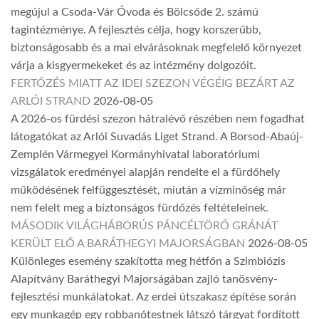
megújul a Csoda-Vár Óvoda és Bölcsőde 2. számú
tagintézménye. A fejlesztés célja, hogy korszerűbb,
biztonságosabb és a mai elvárásoknak megfelelő környezet
várja a kisgyermekeket és az intézmény dolgozóit.
FERTŐZÉS MIATT AZ IDEI SZEZON VÉGÉIG BEZÁRT AZ
ARLÓI STRAND
2026-08-05
A 2026-os fürdési szezon hátralévő részében nem fogadhat
látogatókat az Arlói Suvadás Liget Strand. A Borsod-Abaúj-
Zemplén Vármegyei Kormányhivatal laboratóriumi
vizsgálatok eredményei alapján rendelte el a fürdőhely
működésének felfüggesztését, miután a vízminőség már
nem felelt meg a biztonságos fürdőzés feltételeinek.
MÁSODIK VILÁGHÁBORÚS PÁNCÉLTÖRŐ GRÁNÁT
KERÜLT ELŐ A BARÁTHEGYI MAJORSÁGBAN
2026-08-05
Különleges esemény szakította meg hétfőn a Szimbiózis
Alapítvány Baráthegyi Majorságában zajló tanösvény-
fejlesztési munkálatokat. Az erdei útszakasz építése során
egy munkagép egy robbanótestnek látszó tárgyat fordított