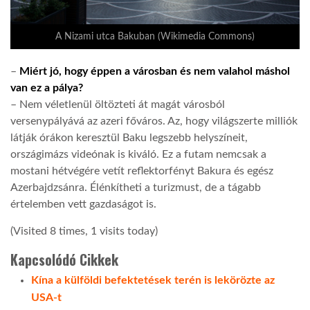
A Nizami utca Bakuban (Wikimedia Commons)
–
Miért jó, hogy éppen a városban és nem valahol máshol
van ez a pálya?
– Nem véletlenül öltözteti át magát városból
versenypályává az azeri főváros. Az, hogy világszerte milliók
látják órákon keresztül Baku legszebb helyszíneit,
országimázs videónak is kiváló. Ez a futam nemcsak a
mostani hétvégére vetít reflektorfényt Bakura és egész
Azerbajdzsánra. Élénkítheti a turizmust, de a tágabb
értelemben vett gazdaságot is.
(Visited 8 times, 1 visits today)
Kapcsolódó Cikkek
Kína a külföldi befektetések terén is lekörözte az
USA-t