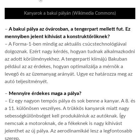
Kanyarok a bakui pályán (Wikimedia Commons)
–
A bakui pálya az óvárosban, a tengerpart mellett fut. Ez
mennyiben jelent kihívást a konstruktőröknek?
– A Forma-1-ben mindig az aktuális csúcstechnológiával
dolgoznak. Ezért nagy kérdés, hogyan tudnak alkalmazkodni
az adott körülményekhez. A tengerparti klímájú Bakuban
például az az érdekes, hogyan optimalizálja a mérnök a
levegő és az üzemanyag arányát. Ugye ez határozza meg az
autó teljesítményét.
–
Mennyire érdekes maga a pálya?
– Ez egy nagyon tempós pálya és sok benne a kanyar. A 8. és
a 11. különösen veszélyes. A trükkös kanyarok miatt nagy
sebességkülönbséget kell produkálniuk az autóknak. Így
nemcsak a motoroknak, de a fékeknek is nagy kihívást
jelenthet az új pálya. Az aerodinamikáé lesz a legfontosabb
szerep.