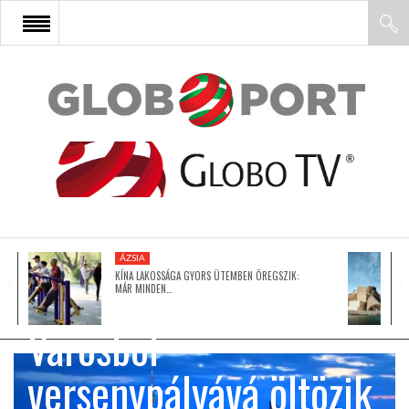
FŐOLDAL
AFRIKA
EURÓPA
ÁZSIA
ÁZSIA
KÍNA LAKOSSÁGA GYORS ÜTEMBEN ÖREGSZIK:
MÁR MINDEN…
Városból
ÉSZAK-AMERIKA
versenypályává öltözik
LATIN-AMERIKA