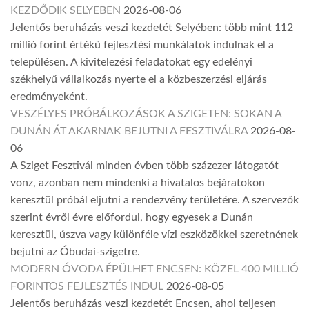
KEZDŐDIK SELYEBEN
2026-08-06
Jelentős beruházás veszi kezdetét Selyében: több mint 112
millió forint értékű fejlesztési munkálatok indulnak el a
településen. A kivitelezési feladatokat egy edelényi
székhelyű vállalkozás nyerte el a közbeszerzési eljárás
eredményeként.
VESZÉLYES PRÓBÁLKOZÁSOK A SZIGETEN: SOKAN A
DUNÁN ÁT AKARNAK BEJUTNI A FESZTIVÁLRA
2026-08-
06
A Sziget Fesztivál minden évben több százezer látogatót
vonz, azonban nem mindenki a hivatalos bejáratokon
keresztül próbál eljutni a rendezvény területére. A szervezők
szerint évről évre előfordul, hogy egyesek a Dunán
keresztül, úszva vagy különféle vízi eszközökkel szeretnének
bejutni az Óbudai-szigetre.
MODERN ÓVODA ÉPÜLHET ENCSEN: KÖZEL 400 MILLIÓ
FORINTOS FEJLESZTÉS INDUL
2026-08-05
Jelentős beruházás veszi kezdetét Encsen, ahol teljesen