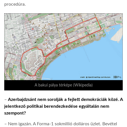
procedúra.
LATIMO.HU
GLOBOBOOK
A bakui pálya térképe (Wikipedia)
–
Azerbajdzsánt nem sorolják a fejlett demokráciák közé. A
jelentkező politikai berendezkedése egyáltalán nem
szempont?
– Nem igazán. A Forma-1 sokmillió dolláros üzlet. Bevétel