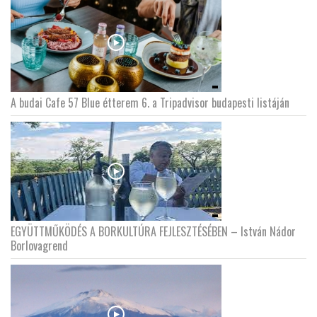
A budai Cafe 57 Blue étterem 6. a Tripadvisor budapesti listáján
EGYÜTTMŰKÖDÉS A BORKULTÚRA FEJLESZTÉSÉBEN – István Nádor
Borlovagrend