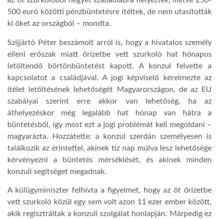
az öt szurkolóból négyet szabadlábra helyeztek, illetve 250-
500 euró közötti pénzbüntetésre ítéltek, de nem utasították
LATIMO.HU
ki őket az országból – mondta.
Szijjártó Péter beszámolt arról is, hogy a hivatalos személy
GLOBOBOOK
elleni erőszak miatt őrizetbe vett szurkoló hat hónapos
letöltendő börtönbüntetést kapott. A konzul felvette a
kapcsolatot a családjával. A jogi képviselő kérelmezte az
ítélet letöltésének lehetőségét Magyarországon, de az EU
szabályai szerint erre akkor van lehetőség, ha az
áthelyezéskor még legalább hat hónap van hátra a
büntetésből, így most ezt a jogi problémát kell megoldani –
magyarázta. Hozzátette: a konzul szerdán személyesen is
találkozik az érintettel, akinek tíz nap múlva lesz lehetősége
kérvényezni a büntetés mérséklését, és akinek minden
konzuli segítséget megadnak.
A külügyminiszter felhívta a figyelmet, hogy az öt őrizetbe
vett szurkoló közül egy sem volt azon 11 ezer ember között,
akik regisztráltak a konzuli szolgálat honlapján. Márpedig ez