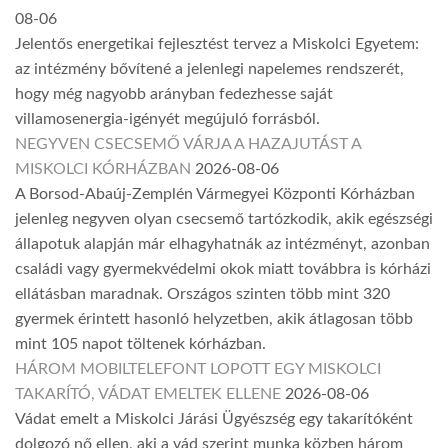
08-06
Jelentős energetikai fejlesztést tervez a Miskolci Egyetem:
az intézmény bővítené a jelenlegi napelemes rendszerét,
hogy még nagyobb arányban fedezhesse saját
villamosenergia-igényét megújuló forrásból.
NEGYVEN CSECSEMŐ VÁRJA A HAZAJUTÁST A
MISKOLCI KÓRHÁZBAN
2026-08-06
A Borsod-Abaúj-Zemplén Vármegyei Központi Kórházban
jelenleg negyven olyan csecsemő tartózkodik, akik egészségi
állapotuk alapján már elhagyhatnák az intézményt, azonban
családi vagy gyermekvédelmi okok miatt továbbra is kórházi
ellátásban maradnak. Országos szinten több mint 320
gyermek érintett hasonló helyzetben, akik átlagosan több
mint 105 napot töltenek kórházban.
HÁROM MOBILTELEFONT LOPOTT EGY MISKOLCI
TAKARÍTÓ, VÁDAT EMELTEK ELLENE
2026-08-06
Vádat emelt a Miskolci Járási Ügyészség egy takarítóként
dolgozó nő ellen, aki a vád szerint munka közben három