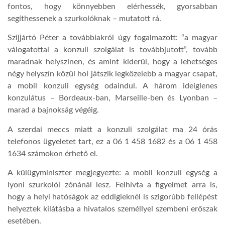
fontos, hogy könnyebben elérhessék, gyorsabban
segíthessenek a szurkolóknak – mutatott rá.
Szijjártó Péter a továbbiakról úgy fogalmazott: “a magyar
válogatottal a konzuli szolgálat is továbbjutott”, tovább
maradnak helyszínen, és amint kiderül, hogy a lehetséges
négy helyszín közül hol játszik legközelebb a magyar csapat,
a mobil konzuli egység odaindul. A három ideiglenes
konzulátus – Bordeaux-ban, Marseille-ben és Lyonban –
marad a bajnokság végéig.
A szerdai meccs miatt a konzuli szolgálat ma 24 órás
telefonos ügyeletet tart, ez a 06 1 458 1682 és a 06 1 458
1634 számokon érhető el.
A külügyminiszter megjegyezte: a mobil konzuli egység a
lyoni szurkolói zónánál lesz. Felhívta a figyelmet arra is,
hogy a helyi hatóságok az eddigieknél is szigorúbb fellépést
helyeztek kilátásba a hivatalos személlyel szembeni erőszak
esetében.