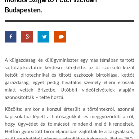
mondta Szijjártó Péter szerdán
Budapesten.
TROPICALMAGAZIN
GLOBOTV
AFRIKA TUDÁSTÁR
A külgazdasági és külügyminiszter egy más témában tartott
sajtótájékoztatón kérdésre kifejtette: az öt szurkoló közül
A NAP SZÉPE
kettőt pirotechnikai és tiltott eszközök birtoklása, kettőt
garázdaság, egyet pedig hivatalos személy elleni erőszak
miatt vettek őrizetbe. Utóbbit videófelvételek alapján
LINKTR.EE
azonosították – tette hozzá.
Közölte: amikor a konzul értesült a történtekről, azonnal
GLOBOZSARU
kapcsolatba lépett a hatóságokkal, és meggyőződött arról,
hogy ügyvédet és tolmácsot mindenki mellé kirendeltek.
Hétfőn gyorsított bírói eljárásban zajlottak le a tárgyalások,
DOBRAVERO.HU