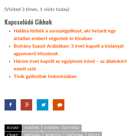
(Visited 3 times, 1 visits today)
Kapcsolódó Cikkek
Halálra ítélték a sorozatgyilkost, aki helyett egy
ártatlan embert végeztek ki Kínában
Botrány Szaúd-Arábiában: 3 évet kapott a kislányát
agyonverő hitszónok
Három évet kapott az egyiptomi írónő – az állatokért
emelt szót
Tinik gyilkoltak Indonéziában
ROVAT:
EURÓPA
EURÓPA - ÉLETMÓD
CÍMKE:
BÍRÓSÁG
BÖRTÖN
ERŐSZAK
ÍTÉLET