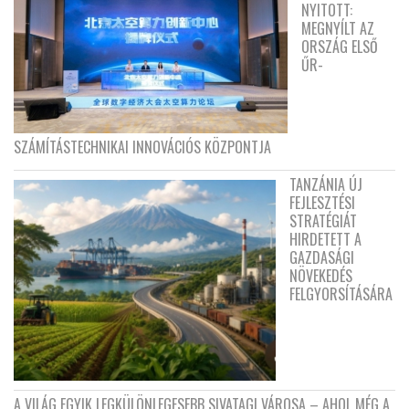
NYITOTT:
MEGNYÍLT AZ
ORSZÁG ELSŐ
ŰR-
SZÁMÍTÁSTECHNIKAI INNOVÁCIÓS KÖZPONTJA
TANZÁNIA ÚJ
FEJLESZTÉSI
STRATÉGIÁT
HIRDETETT A
GAZDASÁGI
NÖVEKEDÉS
FELGYORSÍTÁSÁRA
A VILÁG EGYIK LEGKÜLÖNLEGESEBB SIVATAGI VÁROSA – AHOL MÉG A