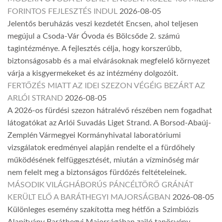
FORINTOS FEJLESZTÉS INDUL
2026-08-05
Jelentős beruházás veszi kezdetét Encsen, ahol teljesen
megújul a Csoda-Vár Óvoda és Bölcsőde 2. számú
tagintézménye. A fejlesztés célja, hogy korszerűbb,
biztonságosabb és a mai elvárásoknak megfelelő környezet
várja a kisgyermekeket és az intézmény dolgozóit.
FERTŐZÉS MIATT AZ IDEI SZEZON VÉGÉIG BEZÁRT AZ
ARLÓI STRAND
2026-08-05
A 2026-os fürdési szezon hátralévő részében nem fogadhat
látogatókat az Arlói Suvadás Liget Strand. A Borsod-Abaúj-
Zemplén Vármegyei Kormányhivatal laboratóriumi
vizsgálatok eredményei alapján rendelte el a fürdőhely
működésének felfüggesztését, miután a vízminőség már
nem felelt meg a biztonságos fürdőzés feltételeinek.
MÁSODIK VILÁGHÁBORÚS PÁNCÉLTÖRŐ GRÁNÁT
KERÜLT ELŐ A BARÁTHEGYI MAJORSÁGBAN
2026-08-05
Különleges esemény szakította meg hétfőn a Szimbiózis