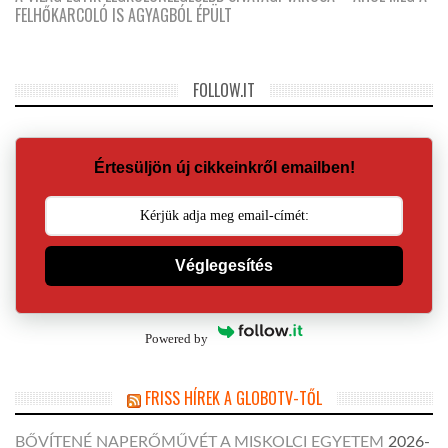
FELHŐKARCOLÓ IS AGYAGBÓL ÉPÜLT
FOLLOW.IT
Értesüljön új cikkeinkről emailben!
Véglegesítés
Powered by
FRISS HÍREK A GLOBOTV-TŐL
BŐVÍTENÉ NAPERŐMŰVÉT A MISKOLCI EGYETEM
2026-