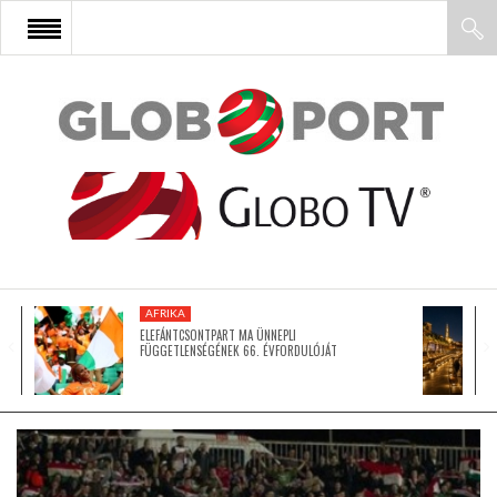
FŐOLDAL
AFRIKA
EURÓPA
AFRIKA
ÁZSIA
ELEFÁNTCSONTPART MA ÜNNEPLI
FÜGGETLENSÉGÉNEK 66. ÉVFORDULÓJÁT
ÉSZAK-AMERIKA
LATIN-AMERIKA