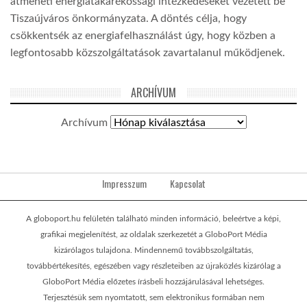
átmeneti energiatakarékossági intézkedéseket vezetett be
Tiszaújváros önkormányzata. A döntés célja, hogy
csökkentsék az energiafelhasználást úgy, hogy közben a
legfontosabb közszolgáltatások zavartalanul működjenek.
ARCHÍVUM
Archívum
Impresszum
Kapcsolat
A globoport.hu felületén található minden információ, beleértve a képi,
grafikai megjelenítést, az oldalak szerkezetét a GloboPort Média
kizárólagos tulajdona. Mindennemű továbbszolgáltatás,
továbbértékesítés, egészében vagy részleteiben az újraközlés kizárólag a
GloboPort Média előzetes írásbeli hozzájárulásával lehetséges.
Terjesztésük sem nyomtatott, sem elektronikus formában nem