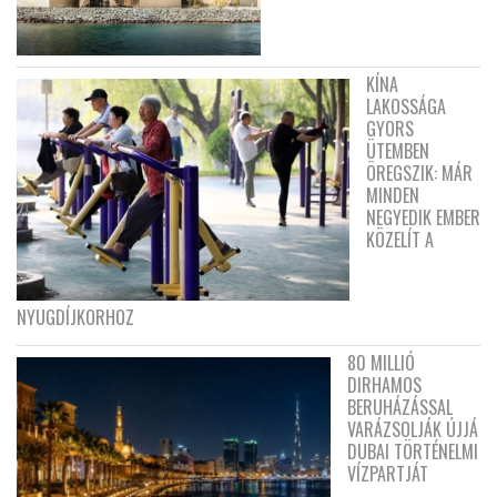
KÍNA
LAKOSSÁGA
GYORS
ÜTEMBEN
ÖREGSZIK: MÁR
MINDEN
NEGYEDIK EMBER
KÖZELÍT A
NYUGDÍJKORHOZ
80 MILLIÓ
DIRHAMOS
BERUHÁZÁSSAL
VARÁZSOLJÁK ÚJJÁ
DUBAI TÖRTÉNELMI
VÍZPARTJÁT