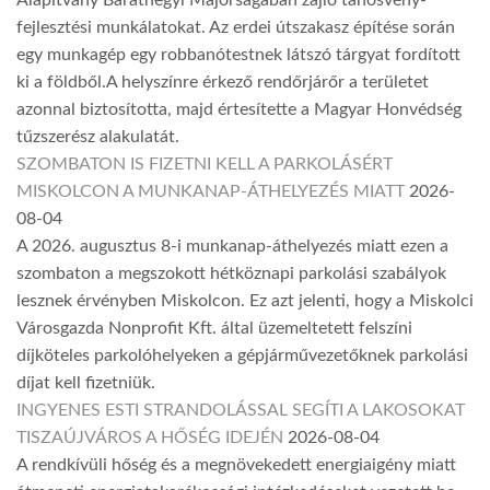
Alapítvány Baráthegyi Majorságában zajló tanösvény-
fejlesztési munkálatokat. Az erdei útszakasz építése során
egy munkagép egy robbanótestnek látszó tárgyat fordított
ki a földből.A helyszínre érkező rendőrjárőr a területet
azonnal biztosította, majd értesítette a Magyar Honvédség
tűzszerész alakulatát.
SZOMBATON IS FIZETNI KELL A PARKOLÁSÉRT
MISKOLCON A MUNKANAP-ÁTHELYEZÉS MIATT
2026-
08-04
A 2026. augusztus 8-i munkanap-áthelyezés miatt ezen a
szombaton a megszokott hétköznapi parkolási szabályok
lesznek érvényben Miskolcon. Ez azt jelenti, hogy a Miskolci
Városgazda Nonprofit Kft. által üzemeltetett felszíni
díjköteles parkolóhelyeken a gépjárművezetőknek parkolási
díjat kell fizetniük.
INGYENES ESTI STRANDOLÁSSAL SEGÍTI A LAKOSOKAT
TISZAÚJVÁROS A HŐSÉG IDEJÉN
2026-08-04
A rendkívüli hőség és a megnövekedett energiaigény miatt