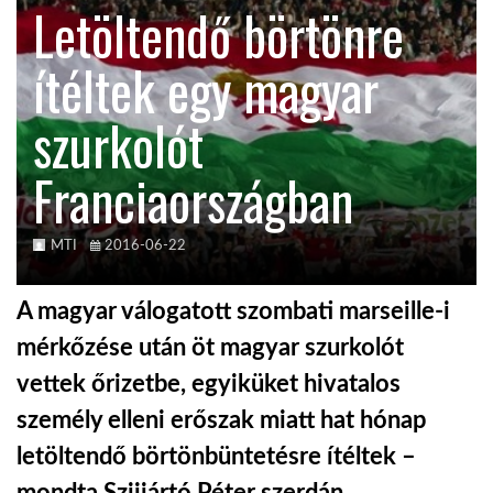
Letöltendő börtönre
KÖZEL-KELET
ítéltek egy magyar
szurkolót
AUSZTRÁLIA
Franciaországban
A VILÁG ITTHON
MTI
2016-06-22
MÉDIA
A magyar válogatott szombati marseille-i
mérkőzése után öt magyar szurkolót
vettek őrizetbe, egyiküket hivatalos
GLOBOTV BP
személy elleni erőszak miatt hat hónap
letöltendő börtönbüntetésre ítéltek –
HÍR3D