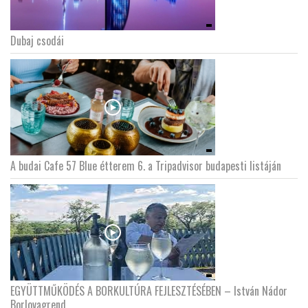
Dubaj csodái
A budai Cafe 57 Blue étterem 6. a Tripadvisor budapesti listáján
EGYÜTTMŰKÖDÉS A BORKULTÚRA FEJLESZTÉSÉBEN – István Nádor
Borlovagrend