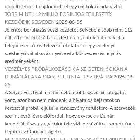
mobiltelefont tulajdonított el egy miskolci irodaházból.
TÖBB MINT 112 MILLIÓ FORINTOS FEJLESZTÉS
KEZDŐDIK SELYEBEN
2026-08-06
Jelentős beruházás veszi kezdetét Selyében: több mint 112
millió forint értékű fejlesztési munkálatok indulnak el a
településen. A kivitelezési feladatokat egy edelényi
székhelyű vállalkozás nyerte el a közbeszerzési eljárás
eredményeként.
VESZÉLYES PRÓBÁLKOZÁSOK A SZIGETEN: SOKAN A
DUNÁN ÁT AKARNAK BEJUTNI A FESZTIVÁLRA
2026-08-
06
A Sziget Fesztivál minden évben több százezer látogatót
vonz, azonban nem mindenki a hivatalos bejáratokon
keresztül próbál eljutni a rendezvény területére. A szervezők
szerint évről évre előfordul, hogy egyesek a Dunán
keresztül, úszva vagy különféle vízi eszközökkel szeretnének
bejutni az Óbudai-szigetre.
MODERN ÓVODA ÉPÜLHET ENCSEN: KÖZEL 400 MILLIÓ