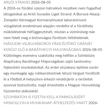
ARLÓI STRAND
2026-08-05
A 2026-os fürdési szezon hátralévő részében nem fogadhat
látogatókat az Arlói Suvadás Liget Strand. A Borsod-Abaúj-
Zemplén Vármegyei Kormányhivatal laboratóriumi
vizsgálatok eredményei alapján rendelte el a fürdőhely
működésének felfüggesztését, miután a vízminőség már
nem felelt meg a biztonságos fürdőzés feltételeinek.
MÁSODIK VILÁGHÁBORÚS PÁNCÉLTÖRŐ GRÁNÁT
KERÜLT ELŐ A BARÁTHEGYI MAJORSÁGBAN
2026-08-05
Különleges esemény szakította meg hétfőn a Szimbiózis
Alapítvány Baráthegyi Majorságában zajló tanösvény-
fejlesztési munkálatokat. Az erdei útszakasz építése során
egy munkagép egy robbanótestnek látszó tárgyat fordított
ki a földből.A helyszínre érkező rendőrjárőr a területet
azonnal biztosította, majd értesítette a Magyar Honvédség
tűzszerész alakulatát.
SZOMBATON IS FIZETNI KELL A PARKOLÁSÉRT
MISKOLCON A MUNKANAP-ÁTHELYEZÉS MIATT
2026-