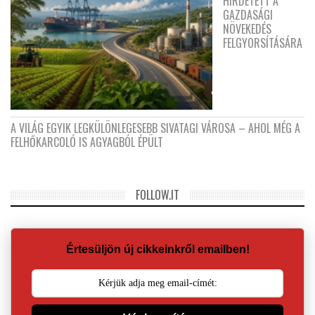
HIRDETETT A
GAZDASÁGI
NÖVEKEDÉS
FELGYORSÍTÁSÁRA
A VILÁG EGYIK LEGKÜLÖNLEGESEBB SIVATAGI VÁROSA – AHOL MÉG A
FELHŐKARCOLÓ IS AGYAGBÓL ÉPÜLT
FOLLOW.IT
Értesüljön új cikkeinkről emailben!