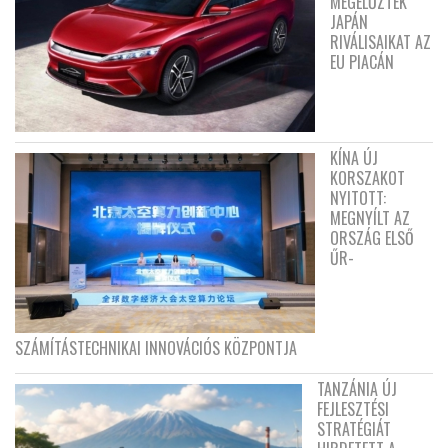
MEGELŐZTÉK
JAPÁN
RIVÁLISAIKAT AZ
EU PIACÁN
KÍNA ÚJ
KORSZAKOT
NYITOTT:
MEGNYÍLT AZ
ORSZÁG ELSŐ
ŰR-
SZÁMÍTÁSTECHNIKAI INNOVÁCIÓS KÖZPONTJA
TANZÁNIA ÚJ
FEJLESZTÉSI
STRATÉGIÁT