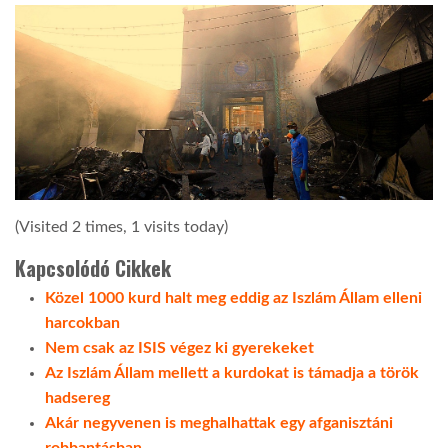
(Visited 2 times, 1 visits today)
Kapcsolódó Cikkek
Közel 1000 kurd halt meg eddig az Iszlám Állam elleni
harcokban
Nem csak az ISIS végez ki gyerekeket
Az Iszlám Állam mellett a kurdokat is támadja a török
hadsereg
Akár negyvenen is meghalhattak egy afganisztáni
robbantásban