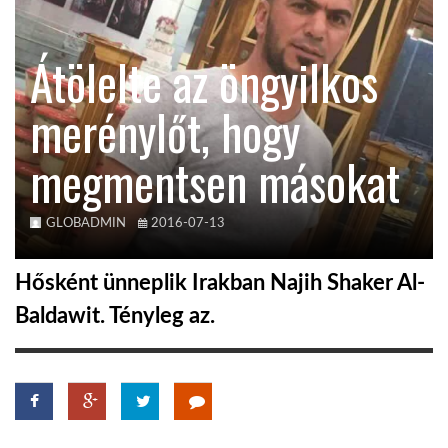
KÖZEL-KELET
Átölelte az öngyilkos
merénylőt, hogy
AUSZTRÁLIA
megmentsen másokat
A VILÁG ITTHON
GLOBADMIN
2016-07-13
MÉDIA
Hősként ünneplik Irakban Najih Shaker Al-
Baldawit. Tényleg az.
GLOBOTV BP
HÍR3D