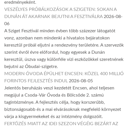
eredményeként.
VESZÉLYES PRÓBÁLKOZÁSOK A SZIGETEN: SOKAN A
DUNÁN ÁT AKARNAK BEJUTNI A FESZTIVÁLRA
2026-08-
06
A Sziget Fesztivál minden évben több százezer látogatót
vonz, azonban nem mindenki a hivatalos bejáratokon
keresztül próbál eljutni a rendezvény területére. A szervezők
szerint évről évre előfordul, hogy egyesek a Dunán
keresztül, úszva vagy különféle vízi eszközökkel szeretnének
bejutni az Óbudai-szigetre.
MODERN ÓVODA ÉPÜLHET ENCSEN: KÖZEL 400 MILLIÓ
FORINTOS FEJLESZTÉS INDUL
2026-08-05
Jelentős beruházás veszi kezdetét Encsen, ahol teljesen
megújul a Csoda-Vár Óvoda és Bölcsőde 2. számú
tagintézménye. A fejlesztés célja, hogy korszerűbb,
biztonságosabb és a mai elvárásoknak megfelelő környezet
várja a kisgyermekeket és az intézmény dolgozóit.
FERTŐZÉS MIATT AZ IDEI SZEZON VÉGÉIG BEZÁRT AZ