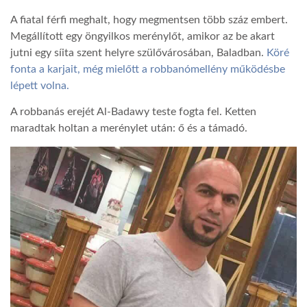
A fiatal férfi meghalt, hogy megmentsen több száz embert.
TROPICALMAGAZIN
Megállított egy öngyilkos merénylőt, amikor az be akart
jutni egy síita szent helyre szülővárosában, Baladban.
Köré
fonta a karjait, még mielőtt a robbanómellény működésbe
GLOBOTV
lépett volna.
A robbanás erejét Al-Badawy teste fogta fel. Ketten
AFRIKA TUDÁSTÁR
maradtak holtan a merénylet után: ő és a támadó.
A NAP SZÉPE
LINKTR.EE
GLOBOZSARU
DOBRAVERO.HU