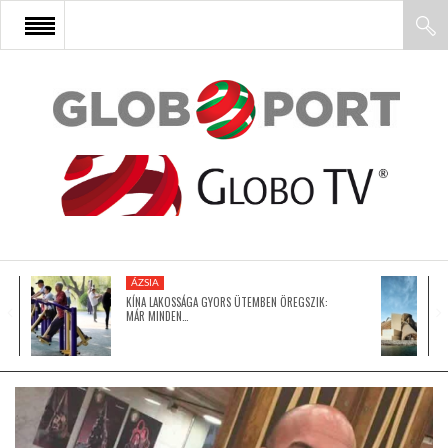
FŐOLDAL
AFRIKA
EURÓPA
ÁZSIA
ÁZSIA
KÍNA LAKOSSÁGA GYORS ÜTEMBEN ÖREGSZIK:
MÁR MINDEN…
ÉSZAK-AMERIKA
LATIN-AMERIKA