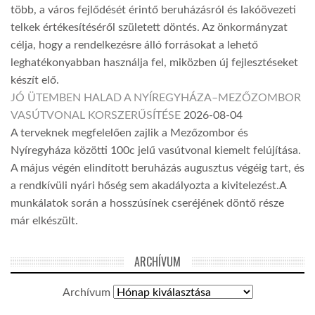
több, a város fejlődését érintő beruházásról és lakóövezeti
telkek értékesítéséről született döntés. Az önkormányzat
célja, hogy a rendelkezésre álló forrásokat a lehető
leghatékonyabban használja fel, miközben új fejlesztéseket
készít elő.
JÓ ÜTEMBEN HALAD A NYÍREGYHÁZA–MEZŐZOMBOR
VASÚTVONAL KORSZERŰSÍTÉSE
2026-08-04
A terveknek megfelelően zajlik a Mezőzombor és
Nyíregyháza közötti 100c jelű vasútvonal kiemelt felújítása.
A május végén elindított beruházás augusztus végéig tart, és
a rendkívüli nyári hőség sem akadályozta a kivitelezést.A
munkálatok során a hosszúsínek cseréjének döntő része
már elkészült.
ARCHÍVUM
Archívum