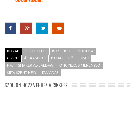
ROVAT:
KÖZEL-KELET
KÖZEL-KELET - POLITIKA
CÍMKE:
ÁLDOZATOK
BALAD
HŐS
IRAK
NAJIH SHAKER AL-BALDAWI
ÖNGYILKOS MERÉNYLŐ
SÍITA SZENT HELY
TÁMADÁS
SZÓLJON HOZZÁ EHHEZ A CIKKHEZ