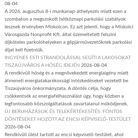
08-04
A 2026. augusztus 8-i munkanap-áthelyezés miatt ezen a
szombaton a megszokott hétköznapi parkolási szabályok
lesznek érvényben Miskolcon. Ez azt jelenti, hogy a Miskolci
Városgazda Nonprofit Kft. által üzemeltetett felszíni
díjköteles parkolóhelyeken a gépjárművezetőknek parkolási
díjat kell fizetniük.
INGYENES ESTI STRANDOLÁSSAL SEGÍTI A LAKOSOKAT
TISZAÚJVÁROS A HŐSÉG IDEJÉN
2026-08-04
A rendkívüli hőség és a megnövekedett energiaigény miatt
átmeneti energiatakarékossági intézkedéseket vezetett be
Tiszaújváros önkormányzata. A döntés célja, hogy
csökkentsék az energiafelhasználást úgy, hogy közben a
legfontosabb közszolgáltatások zavartalanul működjenek.
ÚJ BERUHÁZÁSOK ÉS TELEKÉRTÉKESÍTÉS: FONTOS
DÖNTÉSEKET HOZOTT AZ ENCSI KÉPVISELŐ-TESTÜLET
2026-08-04
Rendkívüli ülést tartott az encsi képviselő-testület, ahol