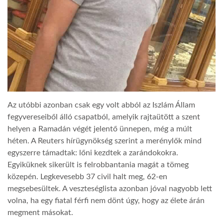
LATIMO.HU
GLOBOBOOK
Az utóbbi azonban csak egy volt abból az Iszlám Állam
fegyvereseiből álló csapatból, amelyik rajtaütött a szent
helyen a Ramadán végét jelentő ünnepen, még a múlt
héten. A Reuters hírügynökség szerint a merénylők mind
egyszerre támadtak: lőni kezdtek a zarándokokra.
Egyiküknek sikerült is felrobbantania magát a tömeg
közepén. Legkevesebb 37 civil halt meg, 62-en
megsebesültek. A veszteséglista azonban jóval nagyobb lett
volna, ha egy fiatal férfi nem dönt úgy, hogy az élete árán
megment másokat.