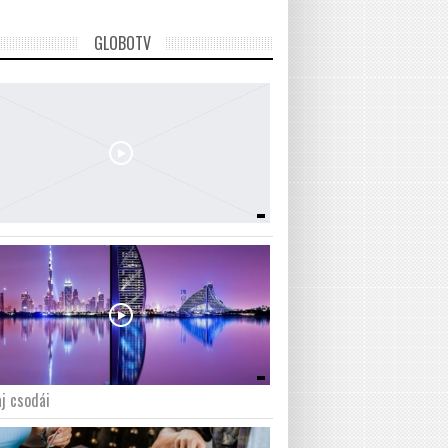
GLOBOTV
j csodái