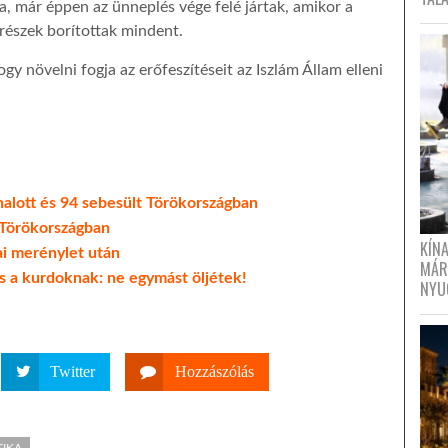
, már éppen az ünneplés vége felé jártak, amikor a
trészek borítottak mindent.
 növelni fogja az erőfeszítéseit az Iszlám Állam elleni
alott és 94 sebesült Törökországban
 Törökországban
KÍN
ai merénylet után
MÁR
 a kurdoknak: ne egymást öljétek!
NYU
Twitter
Hozzászólás