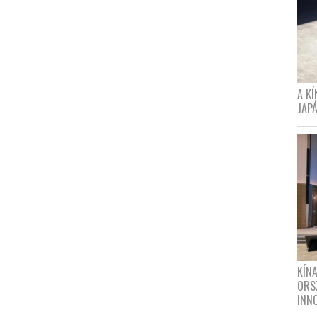
A K
JAPÁ
KÍN
ORS
INN