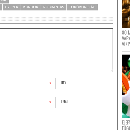
TIKA
GYEREK
KURDOK
ROBBANTÁS
TÖRÖKORSZÁG
80 
VAR
VÍZ
*
NÉV
*
EMAIL
ELE
FÜG