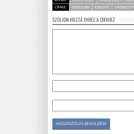
ROVAT:
KÖZEL-KELET
KÖZEL-KELET - POLI
CÍMKE:
ERDOGAN
ESKÜVŐ
GAZIANTEP
SZÓLJON HOZZÁ EHHEZ A CIKKHEZ