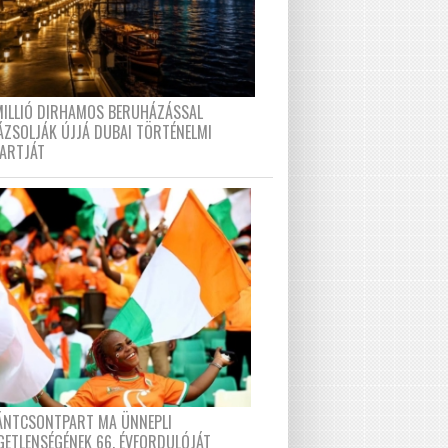
MILLIÓ DIRHAMOS BERUHÁZÁSSAL
ÁZSOLJÁK ÚJJÁ DUBAI TÖRTÉNELMI
PARTJÁT
FÁNTCSONTPART MA ÜNNEPLI
GETLENSÉGÉNEK 66. ÉVFORDULÓJÁT