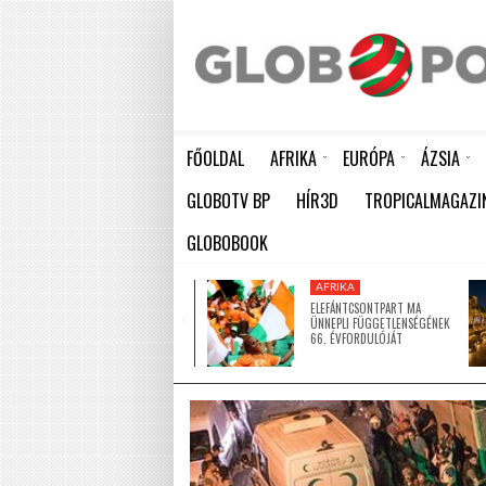
FŐOLDAL
AFRIKA
EURÓPA
ÁZSIA
ELEFÁNTCSONTPART MA ÜNNEPLI FÜGGETLENSÉGÉNEK 66. ÉVFORDULÓJÁT
HÁTBORZONGATÓ KAPCSOLAT A HAMBURGI KÉSELŐ ÉS A KOMBINÓS GYILKOS KÖZÖTT
KÍNA LAKOSSÁGA GYORS ÜTEMBEN
GLOBOTV BP
HÍR3D
TROPICALMAGAZI
GLOBOBOOK
AFRIKA
AFRIKA
ÚJ MECSETTEL
ELEFÁNTCSONTPART MA
GAZDAGODOTT NIGER EGYIK
ÜNNEPLI FÜGGETLENSÉGÉNEK
LEGNAGYOBB VÁROSA
66. ÉVFORDULÓJÁT