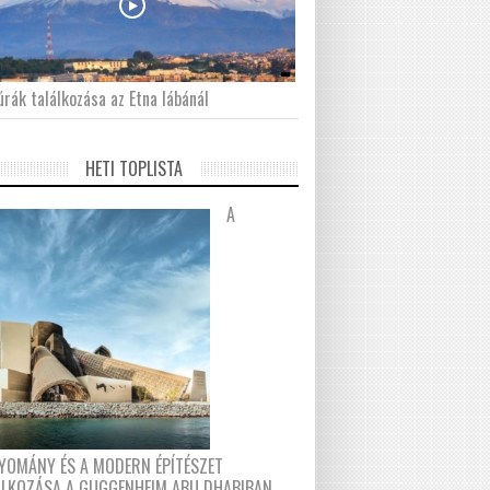
́rák találkozása az Etna lábánál
HETI TOPLISTA
A
YOMÁNY ÉS A MODERN ÉPÍTÉSZET
ÁLKOZÁSA A GUGGENHEIM ABU DHABIBAN