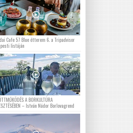
dai Cafe 57 Blue étterem 6. a Tripadvisor
pesti listáján
ÜTTMŰKÖDÉS A BORKULTÚRA
ESZTÉSÉBEN – István Nádor Borlovagrend