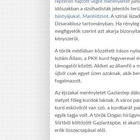
reptéren hajtott végre merényletet
júni
időszakban a dzsihadisták jelentős terül
bástyájukat, Manbidzsot.
A szíriai láz
Dzsarablusz tartományban. Ha rényleg a
megfigyelők szerint azt akarja bizonyít
kényszerül.
A török médiában közzétett írásos nyi
Iszlám Állam, a PKK kurd fegyveresei é
támogatói között. Akiket az államfő a 
újból csak egyet üzen azoknak, akik be
fogalmazott.
Az éjszakai merényletet Gaziantep dáko
melyet főleg kurdok laknak. A város pa
kurd esküvőről van szó, a kurdbarát pa
egyik tagja volt. A török Dogan hírügyn
Siirtből költözött Gaziantepbe, el akar
erők összecsapásai elől.