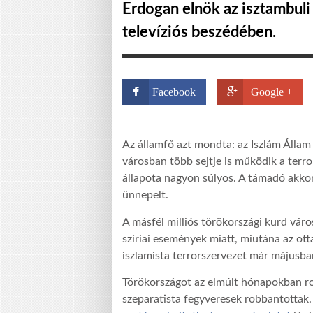
Erdogan elnök az isztambuli 
televíziós beszédében.
Facebook
Google +
Az államfő azt mondta: az Iszlám Állam 
városban több sejtje is működik a terr
állapota nagyon súlyos. A támadó akko
ünnepelt.
A másfél milliós törökországi kurd váro
szíriai események miatt, miutána az ott
iszlamista terrorszervezet már májusb
Törökországot az elmúlt hónapokban rob
szeparatista fegyveresek robbantottak.