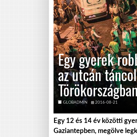
Egy gyerek rob
az utcán tánco
Törökországba
GLOBADMIN
2016-08-21
Egy 12 és 14 év közötti gyer
Gaziantepben, megölve legk