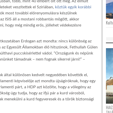
usban, több, mint 40 embert ölt ott meg. Az elmúlt
eteket veszítettek el Szíriában,
köztük egyik korábbi
adók most további előrenyomulásra készülnek
z ISIS áll a mostani robbantás mögött, akkor
Kultu
ani, hogy még mindig erős, jóllehet védekezésre
latkozatában Erdogan azt mondta: nincs különbség az
s az Egyesült Államokban élő hitszónok, Fethullah Gülen
múlthavi puccskísérlettel vádol. “Országunk és népünk
nnünket támadnak – nem fognak sikerrel járni!” –
k által különösen kedvelt negyedében követték el,
rlamenti képviselője azt mondta újságíróknak, hogy egy
rlamenti párt, a HDP azt közölte, hogy a vőlegény az
ökség úgy tudja, hogy az ifjú pár a kurd városból,
tak menekülni a kurd fegyveresek és a török biztonsági
HAG
TAL