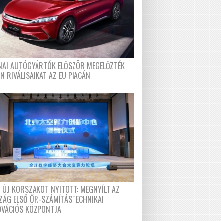
ÍNAI AUTÓGYÁRTÓK ELŐSZÖR MEGELŐZTÉK
N RIVÁLISAIKAT AZ EU PIACÁN
A ÚJ KORSZAKOT NYITOTT: MEGNYÍLT AZ
ZÁG ELSŐ ŰR-SZÁMÍTÁSTECHNIKAI
OVÁCIÓS KÖZPONTJA