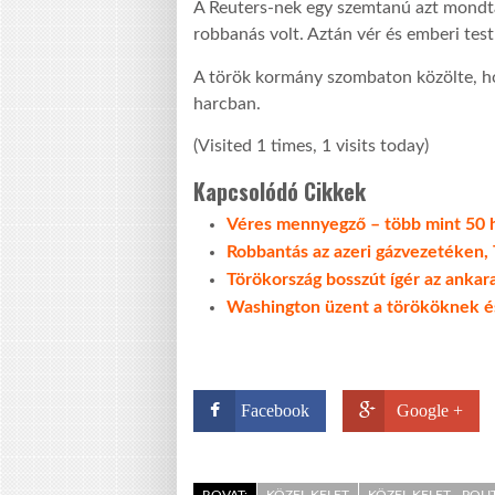
A Reuters-nek egy szemtanú azt mondta
robbanás volt. Aztán vér és emberi tes
A török kormány szombaton közölte, hogy
harcban.
(Visited 1 times, 1 visits today)
Kapcsolódó Cikkek
Véres mennyegző – több mint 50 h
Robbantás az azeri gázvezetéken,
Törökország bosszút ígér az ankar
Washington üzent a törököknek és
Facebook
Google +