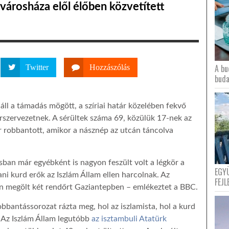
városháza elől élőben közvetített
A bu
Twitter
Hozzászólás
buda
áll a támadás mögött, a szíriai határ közelében fekvő
orszervezetnek. A sérültek száma 69, közülük 17-nek az
r robbantott, amikor a násznép az utcán táncolva
sban már egyébként is nagyon feszült volt a légkör a
EGY
ani kurd erők az Iszlám Állam ellen harcolnak. Az
FEJL
an megölt két rendőrt Gaziantepben – emlékeztet a BBC.
bantássorozat rázta meg, hol az iszlamista, hol a kurd
 Az Iszlám Állam legutóbb
az isztambuli Atatürk