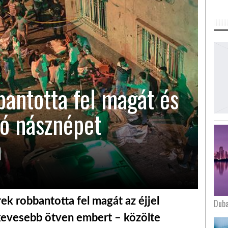
bantotta fel magát és
ló násznépet
n
ek robbantotta fel magát az éjjel
Duba
evesebb ötven embert – közölte