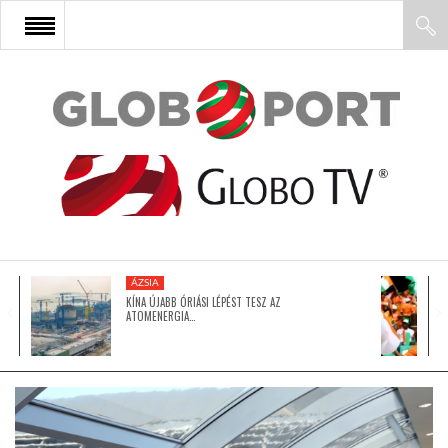
FŐOLDAL
AFRIKA
EURÓPA
ÁZSIA
ÁZSIA
KÍNA ÚJABB ÓRIÁSI LÉPÉST TESZ AZ
ATOMENERGIA…
ÉSZAK-AMERIKA
LATIN-AMERIKA