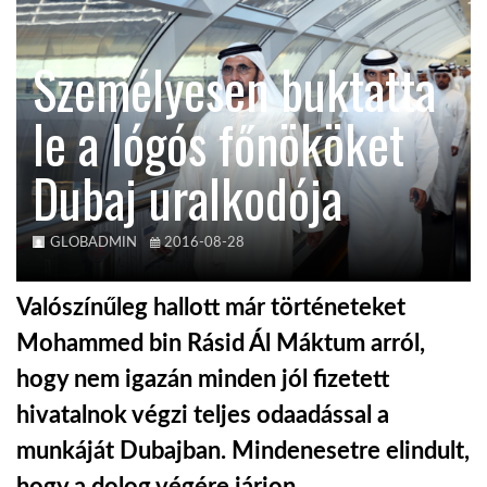
KÖZEL-KELET
Személyesen buktatta
le a lógós főnököket
AUSZTRÁLIA
Dubaj uralkodója
A VILÁG ITTHON
GLOBADMIN
2016-08-28
MÉDIA
Valószínűleg hallott már történeteket
Mohammed bin Rásid Ál Máktum arról,
hogy nem igazán minden jól fizetett
GLOBOTV BP
hivatalnok végzi teljes odaadással a
munkáját Dubajban. Mindenesetre elindult,
HÍR3D