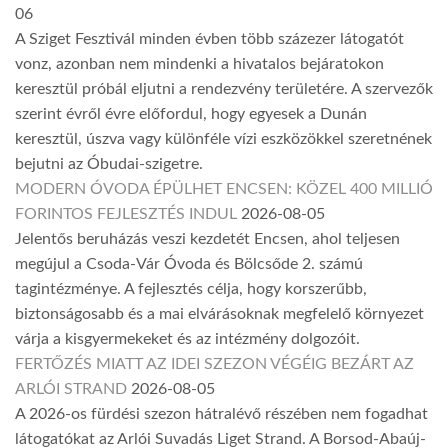
06
A Sziget Fesztivál minden évben több százezer látogatót
vonz, azonban nem mindenki a hivatalos bejáratokon
keresztül próbál eljutni a rendezvény területére. A szervezők
szerint évről évre előfordul, hogy egyesek a Dunán
keresztül, úszva vagy különféle vízi eszközökkel szeretnének
bejutni az Óbudai-szigetre.
MODERN ÓVODA ÉPÜLHET ENCSEN: KÖZEL 400 MILLIÓ
FORINTOS FEJLESZTÉS INDUL
2026-08-05
Jelentős beruházás veszi kezdetét Encsen, ahol teljesen
megújul a Csoda-Vár Óvoda és Bölcsőde 2. számú
tagintézménye. A fejlesztés célja, hogy korszerűbb,
biztonságosabb és a mai elvárásoknak megfelelő környezet
várja a kisgyermekeket és az intézmény dolgozóit.
FERTŐZÉS MIATT AZ IDEI SZEZON VÉGÉIG BEZÁRT AZ
ARLÓI STRAND
2026-08-05
A 2026-os fürdési szezon hátralévő részében nem fogadhat
látogatókat az Arlói Suvadás Liget Strand. A Borsod-Abaúj-