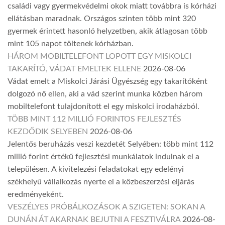
családi vagy gyermekvédelmi okok miatt továbbra is kórházi
ellátásban maradnak. Országos szinten több mint 320
gyermek érintett hasonló helyzetben, akik átlagosan több
mint 105 napot töltenek kórházban.
HÁROM MOBILTELEFONT LOPOTT EGY MISKOLCI
TAKARÍTÓ, VÁDAT EMELTEK ELLENE
2026-08-06
Vádat emelt a Miskolci Járási Ügyészség egy takarítóként
dolgozó nő ellen, aki a vád szerint munka közben három
mobiltelefont tulajdonított el egy miskolci irodaházból.
TÖBB MINT 112 MILLIÓ FORINTOS FEJLESZTÉS
KEZDŐDIK SELYEBEN
2026-08-06
Jelentős beruházás veszi kezdetét Selyében: több mint 112
millió forint értékű fejlesztési munkálatok indulnak el a
településen. A kivitelezési feladatokat egy edelényi
székhelyű vállalkozás nyerte el a közbeszerzési eljárás
eredményeként.
VESZÉLYES PRÓBÁLKOZÁSOK A SZIGETEN: SOKAN A
DUNÁN ÁT AKARNAK BEJUTNI A FESZTIVÁLRA
2026-08-