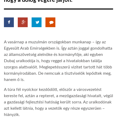
hogy a dolog végére járjon.
TROPICALMAGAZIN
GLOBOTV
A vasárnap a muzulmán országokban munkanap – így az
AFRIKA TUDÁSTÁR
Egyesült Arab Emírségekben is. Így aztán joggal gondolhatta
az államszövetség alelnöke és kormányfője, aki egyben
Dubaj uralkodója is, hogy reggel a hivatalokban találja
A NAP SZÉPE
szorgos alattvalóit. Meglepetésszerű vizitet tartott hát több
kormányirodában. De nemcsak a tisztviselők lepődtek meg,
LINKTR.EE
hanem ő is.
A túra fél nyolckor kezdődött, először a városvezetést
GLOBOZSARU
kereste fel, aztán a repteret, a mezőgazdasági hivatalt, végül
a gazdasági fejlesztési hatóság került sorra. Az uralkodónak
azt kellett látnia, hogy a vezetők egy része egyszerűen –
DOBRAVERO.HU
hiányzik.