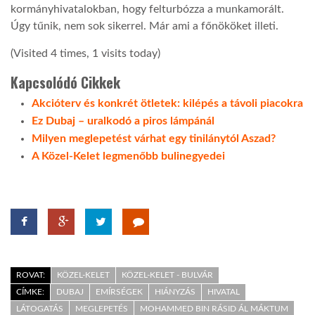
kormányhivatalokban, hogy felturbózza a munkamorált.
Úgy tűnik, nem sok sikerrel. Már ami a főnököket illeti.
(Visited 4 times, 1 visits today)
Kapcsolódó Cikkek
Akcióterv és konkrét ötletek: kilépés a távoli piacokra
Ez Dubaj – uralkodó a piros lámpánál
Milyen meglepetést várhat egy tinilánytól Aszad?
A Közel-Kelet legmenőbb bulinegyedei
ROVAT:
KÖZEL-KELET
KÖZEL-KELET - BULVÁR
CÍMKE:
DUBAJ
EMÍRSÉGEK
HIÁNYZÁS
HIVATAL
LÁTOGATÁS
MEGLEPETÉS
MOHAMMED BIN RÁSID ÁL MÁKTUM