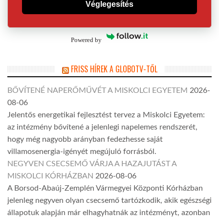
Véglegesítés
Powered by
FRISS HÍREK A GLOBOTV-TŐL
BŐVÍTENÉ NAPERŐMŰVÉT A MISKOLCI EGYETEM
2026-
08-06
Jelentős energetikai fejlesztést tervez a Miskolci Egyetem:
az intézmény bővítené a jelenlegi napelemes rendszerét,
hogy még nagyobb arányban fedezhesse saját
villamosenergia-igényét megújuló forrásból.
NEGYVEN CSECSEMŐ VÁRJA A HAZAJUTÁST A
MISKOLCI KÓRHÁZBAN
2026-08-06
A Borsod-Abaúj-Zemplén Vármegyei Központi Kórházban
jelenleg negyven olyan csecsemő tartózkodik, akik egészségi
állapotuk alapján már elhagyhatnák az intézményt, azonban