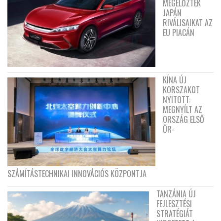
MEGELŐZTÉK
JAPÁN
RIVÁLISAIKAT AZ
EU PIACÁN
KÍNA ÚJ
KORSZAKOT
NYITOTT:
MEGNYÍLT AZ
ORSZÁG ELSŐ
ŰR-
SZÁMÍTÁSTECHNIKAI INNOVÁCIÓS KÖZPONTJA
TANZÁNIA ÚJ
FEJLESZTÉSI
STRATÉGIÁT