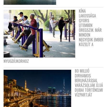
KÍNA
LAKOSSÁGA
GYORS
ÜTEMBEN
ÖREGSZIK: MÁR
MINDEN
NEGYEDIK EMBER
KÖZELÍT A
NYUGDÍJKORHOZ
80 MILLIÓ
DIRHAMOS
BERUHÁZÁSSAL
VARÁZSOLJÁK ÚJJÁ
DUBAI TÖRTÉNELMI
VÍZPARTJÁT