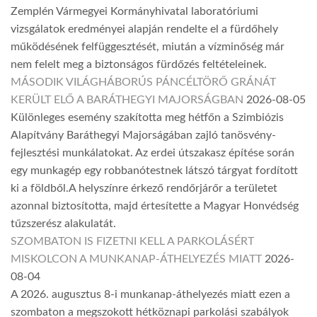
Zemplén Vármegyei Kormányhivatal laboratóriumi
vizsgálatok eredményei alapján rendelte el a fürdőhely
működésének felfüggesztését, miután a vízminőség már
nem felelt meg a biztonságos fürdőzés feltételeinek.
MÁSODIK VILÁGHÁBORÚS PÁNCÉLTÖRŐ GRÁNÁT
KERÜLT ELŐ A BARÁTHEGYI MAJORSÁGBAN
2026-08-05
Különleges esemény szakította meg hétfőn a Szimbiózis
Alapítvány Baráthegyi Majorságában zajló tanösvény-
fejlesztési munkálatokat. Az erdei útszakasz építése során
egy munkagép egy robbanótestnek látszó tárgyat fordított
ki a földből.A helyszínre érkező rendőrjárőr a területet
azonnal biztosította, majd értesítette a Magyar Honvédség
tűzszerész alakulatát.
SZOMBATON IS FIZETNI KELL A PARKOLÁSÉRT
MISKOLCON A MUNKANAP-ÁTHELYEZÉS MIATT
2026-
08-04
A 2026. augusztus 8-i munkanap-áthelyezés miatt ezen a
szombaton a megszokott hétköznapi parkolási szabályok