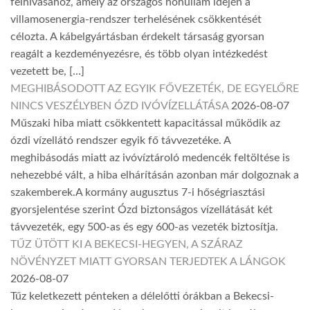
felhívásához, amely az országos hőhullám idején a
villamosenergia-rendszer terhelésének csökkentését
célozta. A kábelgyártásban érdekelt társaság gyorsan
reagált a kezdeményezésre, és több olyan intézkedést
vezetett be, […]
MEGHIBÁSODOTT AZ EGYIK FŐVEZETÉK, DE EGYELŐRE
NINCS VESZÉLYBEN ÓZD IVÓVÍZELLÁTÁSA
2026-08-07
Műszaki hiba miatt csökkentett kapacitással működik az
ózdi vízellátó rendszer egyik fő távvezetéke. A
meghibásodás miatt az ivóvíztároló medencék feltöltése is
nehezebbé vált, a hiba elhárításán azonban már dolgoznak a
szakemberek.A kormány augusztus 7-i hőségriasztási
gyorsjelentése szerint Ózd biztonságos vízellátását két
távvezeték, egy 500-as és egy 600-as vezeték biztosítja.
TŰZ ÜTÖTT KI A BEKECSI-HEGYEN, A SZÁRAZ
NÖVÉNYZET MIATT GYORSAN TERJEDTEK A LÁNGOK
2026-08-07
Tűz keletkezett pénteken a délelőtti órákban a Bekecsi-