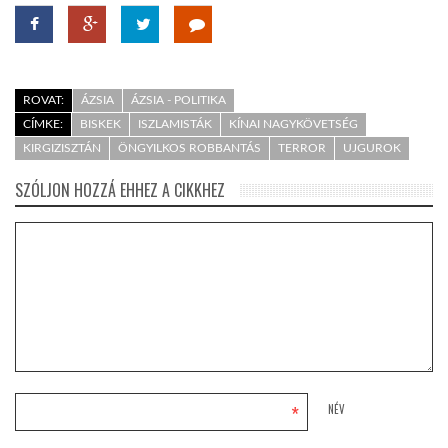
ROVAT:
ÁZSIA
ÁZSIA - POLITIKA
CÍMKE:
BISKEK
ISZLAMISTÁK
KÍNAI NAGYKÖVETSÉG
KIRGIZISZTÁN
ÖNGYILKOS ROBBANTÁS
TERROR
UJGUROK
SZÓLJON HOZZÁ EHHEZ A CIKKHEZ
*
NÉV