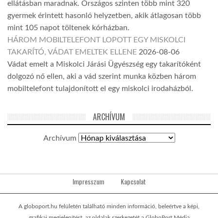
ellátásban maradnak. Országos szinten több mint 320
gyermek érintett hasonló helyzetben, akik átlagosan több
mint 105 napot töltenek kórházban.
HÁROM MOBILTELEFONT LOPOTT EGY MISKOLCI
TAKARÍTÓ, VÁDAT EMELTEK ELLENE
2026-08-06
Vádat emelt a Miskolci Járási Ügyészség egy takarítóként
dolgozó nő ellen, aki a vád szerint munka közben három
mobiltelefont tulajdonított el egy miskolci irodaházból.
ARCHÍVUM
Archívum
Impresszum
Kapcsolat
A globoport.hu felületén található minden információ, beleértve a képi,
grafikai megjelenítést, az oldalak szerkezetét a GloboPort Média