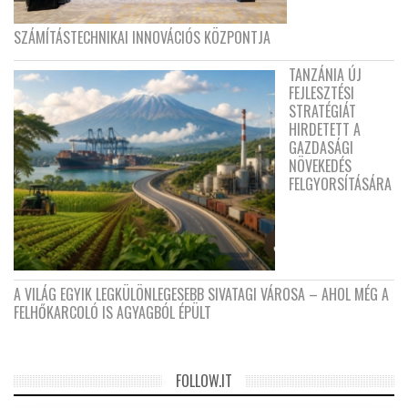
SZÁMÍTÁSTECHNIKAI INNOVÁCIÓS KÖZPONTJA
TANZÁNIA ÚJ
FEJLESZTÉSI
STRATÉGIÁT
HIRDETETT A
GAZDASÁGI
NÖVEKEDÉS
FELGYORSÍTÁSÁRA
A VILÁG EGYIK LEGKÜLÖNLEGESEBB SIVATAGI VÁROSA – AHOL MÉG A
FELHŐKARCOLÓ IS AGYAGBÓL ÉPÜLT
FOLLOW.IT