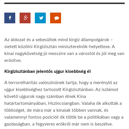
LATIMO.HU
GLOBOBOOK
Az áldozat és a sebesültek mind kirgiz állampolgárok –
sietett közölni Kirgizisztán miniszterelnök-helyettese. A
kínai nagykövetség jó messzire van a várostól és jól meg van
erősítve.
Kirgizisztánban jelentős ujgur kisebbség él
A terrorelhárítás valószínűnek tartja, hogy a merénylő az
ujgur kisebbséghez tartozott Kirgizisztánban. Az iszlámot
követő ujgurok nagy számban élnek Kína
határtartományában, Hszincsiangban. Valaha ők alkották a
többséget, de mára már a kínaiak többen vannak, és
valamennyi fontos pozíciót ők töltik be a politikában vagy a
gazdaságban, a fegyveres erőkről már nem is beszélve.