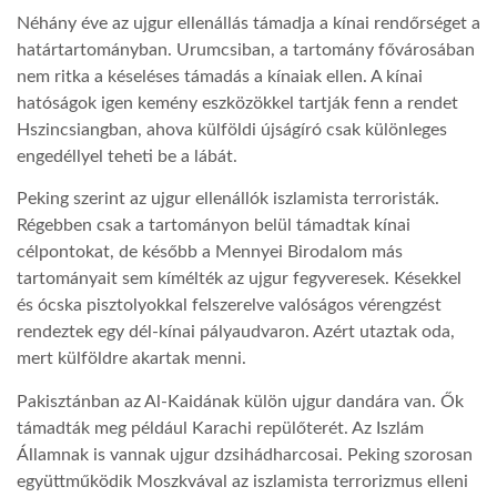
Néhány éve az ujgur ellenállás támadja a kínai rendőrséget a
határtartományban. Urumcsiban, a tartomány fővárosában
nem ritka a késeléses támadás a kínaiak ellen. A kínai
hatóságok igen kemény eszközökkel tartják fenn a rendet
Hszincsiangban, ahova külföldi újságíró csak különleges
engedéllyel teheti be a lábát.
Peking szerint az ujgur ellenállók iszlamista terroristák.
Régebben csak a tartományon belül támadtak kínai
célpontokat, de később a Mennyei Birodalom más
tartományait sem kímélték az ujgur fegyveresek. Késekkel
és ócska pisztolyokkal felszerelve valóságos vérengzést
rendeztek egy dél-kínai pályaudvaron. Azért utaztak oda,
mert külföldre akartak menni.
Pakisztánban az Al-Kaidának külön ujgur dandára van. Ők
támadták meg például Karachi repülőterét. Az Iszlám
Államnak is vannak ujgur dzsihádharcosai. Peking szorosan
együttműködik Moszkvával az iszlamista terrorizmus elleni