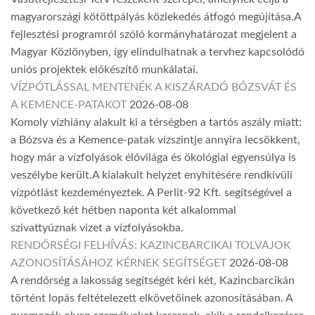
magyarországi kötöttpályás közlekedés átfogó megújítása.A
fejlesztési programról szóló kormányhatározat megjelent a
Magyar Közlönyben, így elindulhatnak a tervhez kapcsolódó
uniós projektek előkészítő munkálatai.
VÍZPÓTLÁSSAL MENTENÉK A KISZÁRADÓ BÓZSVÁT ÉS
A KEMENCE-PATAKOT
2026-08-08
Komoly vízhiány alakult ki a térségben a tartós aszály miatt:
a Bózsva és a Kemence-patak vízszintje annyira lecsökkent,
hogy már a vízfolyások élővilága és ökológiai egyensúlya is
veszélybe került.A kialakult helyzet enyhítésére rendkívüli
vízpótlást kezdeményeztek. A Perlit-92 Kft. segítségével a
következő két hétben naponta két alkalommal
szivattyúznak vizet a vízfolyásokba.
RENDŐRSÉGI FELHÍVÁS: KAZINCBARCIKAI TOLVAJOK
AZONOSÍTÁSÁHOZ KÉRNEK SEGÍTSÉGET
2026-08-08
A rendőrség a lakosság segítségét kéri két, Kazincbarcikán
történt lopás feltételezett elkövetőinek azonosításában. A