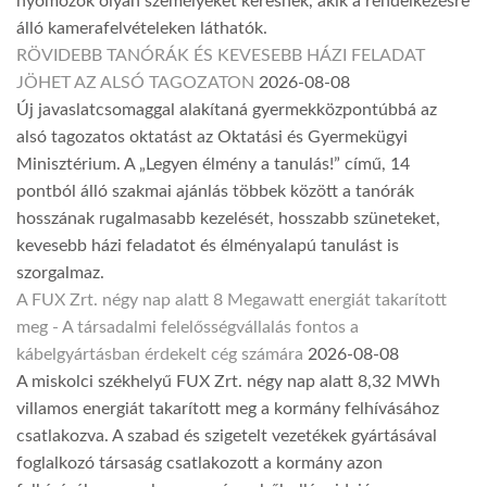
nyomozók olyan személyeket keresnek, akik a rendelkezésre
álló kamerafelvételeken láthatók.
RÖVIDEBB TANÓRÁK ÉS KEVESEBB HÁZI FELADAT
JÖHET AZ ALSÓ TAGOZATON
2026-08-08
Új javaslatcsomaggal alakítaná gyermekközpontúbbá az
alsó tagozatos oktatást az Oktatási és Gyermekügyi
Minisztérium. A „Legyen élmény a tanulás!” című, 14
pontból álló szakmai ajánlás többek között a tanórák
hosszának rugalmasabb kezelését, hosszabb szüneteket,
kevesebb házi feladatot és élményalapú tanulást is
szorgalmaz.
A FUX Zrt. négy nap alatt 8 Megawatt energiát takarított
meg - A társadalmi felelősségvállalás fontos a
kábelgyártásban érdekelt cég számára
2026-08-08
A miskolci székhelyű FUX Zrt. négy nap alatt 8,32 MWh
villamos energiát takarított meg a kormány felhívásához
csatlakozva. A szabad és szigetelt vezetékek gyártásával
foglalkozó társaság csatlakozott a kormány azon