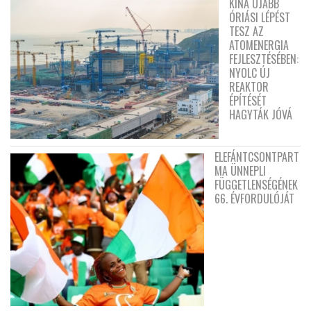
KÍNA ÚJABB
ÓRIÁSI LÉPÉST
TESZ AZ
ATOMENERGIA
FEJLESZTÉSÉBEN:
NYOLC ÚJ
REAKTOR
ÉPÍTÉSÉT
HAGYTÁK JÓVÁ
ELEFÁNTCSONTPART
MA ÜNNEPLI
FÜGGETLENSÉGÉNEK
66. ÉVFORDULÓJÁT