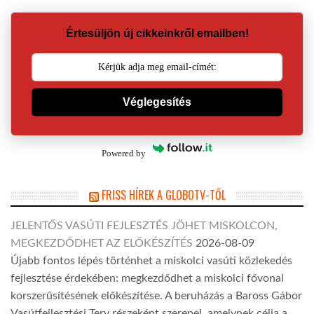
Értesüljön új cikkeinkről emailben!
Véglegesítés
Powered by
FRISS HÍREK A GLOBOTV-TŐL
JELENTŐS VASÚTI FEJLESZTÉS JÖHET MISKOLCON,
MEGKEZDŐDHET AZ ELŐKÉSZÍTÉS
2026-08-09
Újabb fontos lépés történhet a miskolci vasúti közlekedés
fejlesztése érdekében: megkezdődhet a miskolci fővonal
korszerűsítésének előkészítése. A beruházás a Baross Gábor
Vasútfejlesztési Terv részeként szerepel, amelynek célja a