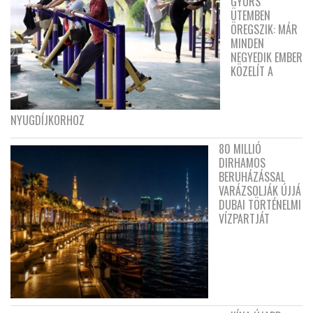
GYORS
ÜTEMBEN
ÖREGSZIK: MÁR
MINDEN
NEGYEDIK EMBER
KÖZELÍT A
NYUGDÍJKORHOZ
80 MILLIÓ
DIRHAMOS
BERUHÁZÁSSAL
VARÁZSOLJÁK ÚJJÁ
DUBAI TÖRTÉNELMI
VÍZPARTJÁT