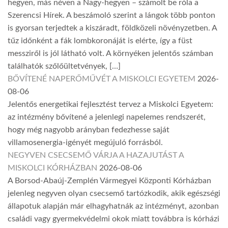
hegyen, más néven a Nagy-hegyen – számolt be róla a
Szerencsi Hírek. A beszámoló szerint a lángok több ponton
is gyorsan terjedtek a kiszáradt, földközeli növényzetben. A
tűz időnként a fák lombkoronáját is elérte, így a füst
messziről is jól látható volt. A környéken jelentős számban
találhatók szőlőültetvények, […]
BŐVÍTENÉ NAPERŐMŰVÉT A MISKOLCI EGYETEM
2026-
08-06
Jelentős energetikai fejlesztést tervez a Miskolci Egyetem:
az intézmény bővítené a jelenlegi napelemes rendszerét,
hogy még nagyobb arányban fedezhesse saját
villamosenergia-igényét megújuló forrásból.
NEGYVEN CSECSEMŐ VÁRJA A HAZAJUTÁST A
MISKOLCI KÓRHÁZBAN
2026-08-06
A Borsod-Abaúj-Zemplén Vármegyei Központi Kórházban
jelenleg negyven olyan csecsemő tartózkodik, akik egészségi
állapotuk alapján már elhagyhatnák az intézményt, azonban
családi vagy gyermekvédelmi okok miatt továbbra is kórházi