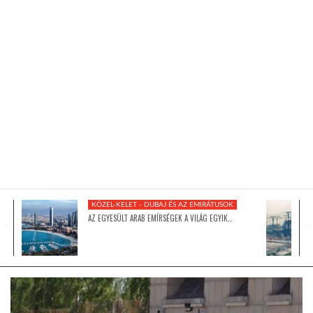
KÖZEL-KELET
AUSZTRÁLIA
A VILÁG ITTHON
MÉDIA
KÖZEL-KELET - DUBAJ ÉS AZ EMIRÁTUSOK
AZ EGYESÜLT ARAB EMÍRSÉGEK A VILÁG EGYIK…
GLOBOTV BP
HÍR3D