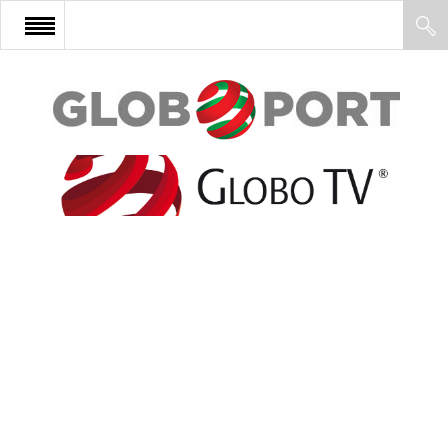
FŐOLDAL
AFRIKA
EURÓPA
ÁZSIA
ÉSZAK-AMERIKA
LATIN-AMERIKA