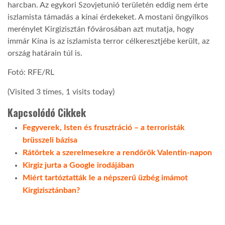
harcban. Az egykori Szovjetunió területén eddig nem érte
iszlamista támadás a kínai érdekeket. A mostani öngyilkos
merénylet Kirgizisztán fővárosában azt mutatja, hogy
immár Kína is az iszlamista terror célkeresztjébe került, az
ország határain túl is.
Fotó: RFE/RL
(Visited 3 times, 1 visits today)
Kapcsolódó Cikkek
Fegyverek, Isten és frusztráció – a terroristák
brüsszeli bázisa
Rátörtek a szerelmesekre a rendőrök Valentin-napon
Kirgiz jurta a Google irodájában
Miért tartóztatták le a népszerű üzbég imámot
Kirgizisztánban?