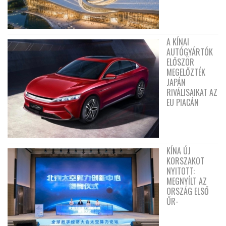
A KÍNAI
AUTÓGYÁRTÓK
ELŐSZÖR
MEGELŐZTÉK
JAPÁN
RIVÁLISAIKAT AZ
EU PIACÁN
KÍNA ÚJ
KORSZAKOT
NYITOTT:
MEGNYÍLT AZ
ORSZÁG ELSŐ
ŰR-