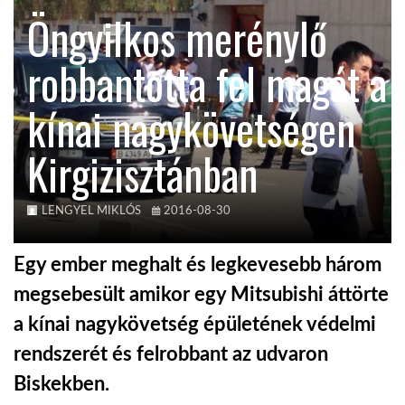
Öngyilkos merénylő
TROPICALMAGAZIN
robbantotta fel magát a
GLOBOTV
kínai nagykövetségen
Kirgizisztánban
AFRIKA TUDÁSTÁR
A NAP SZÉPE
LENGYEL MIKLÓS
2016-08-30
Egy ember meghalt és legkevesebb három
LINKTR.EE
megsebesült amikor egy Mitsubishi áttörte
a kínai nagykövetség épületének védelmi
GLOBOZSARU
rendszerét és felrobbant az udvaron
Biskekben.
DOBRAVERO.HU