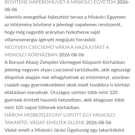
BŐVÍTENÉ NAPERŐMŰVÉT A MISKOLCI EGYETEM
2026-
08-06
Jelentős energetikai fejlesztést tervez a Miskolci Egyetem:
az intézmény bővítené a jelenlegi napelemes rendszerét,
hogy még nagyobb arányban fedezhesse saját
villamosenergia-igényét megújuló forrásból.
NEGYVEN CSECSEMŐ VÁRJA A HAZAJUTÁST A
MISKOLCI KÓRHÁZBAN
2026-08-06
A Borsod-Abaúj-Zemplén Vármegyei Központi Kórházban
jelenleg negyven olyan csecsemő tartózkodik, akik egészségi
állapotuk alapján már elhagyhatnák az intézményt, azonban
családi vagy gyermekvédelmi okok miatt továbbra is kórházi
ellátásban maradnak. Országos szinten több mint 320
gyermek érintett hasonló helyzetben, akik átlagosan több
mint 105 napot töltenek kórházban.
HÁROM MOBILTELEFONT LOPOTT EGY MISKOLCI
TAKARÍTÓ, VÁDAT EMELTEK ELLENE
2026-08-06
Vádat emelt a Miskolci Járási Ügyészség egy takarítóként