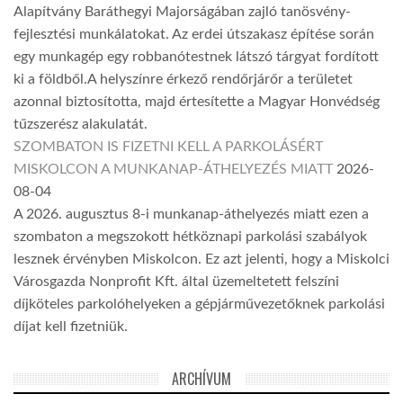
Alapítvány Baráthegyi Majorságában zajló tanösvény-
fejlesztési munkálatokat. Az erdei útszakasz építése során
egy munkagép egy robbanótestnek látszó tárgyat fordított
ki a földből.A helyszínre érkező rendőrjárőr a területet
azonnal biztosította, majd értesítette a Magyar Honvédség
tűzszerész alakulatát.
SZOMBATON IS FIZETNI KELL A PARKOLÁSÉRT
MISKOLCON A MUNKANAP-ÁTHELYEZÉS MIATT
2026-
08-04
A 2026. augusztus 8-i munkanap-áthelyezés miatt ezen a
szombaton a megszokott hétköznapi parkolási szabályok
lesznek érvényben Miskolcon. Ez azt jelenti, hogy a Miskolci
Városgazda Nonprofit Kft. által üzemeltetett felszíni
díjköteles parkolóhelyeken a gépjárművezetőknek parkolási
díjat kell fizetniük.
ARCHÍVUM