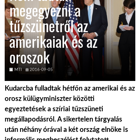
megegyezni a
KÖZEL-KELET
tűzszünetről az
amerikaiak és az
AUSZTRÁLIA
oroszok
A VILÁG ITTHON
MTI
2016-09-05
MÉDIA
Kudarcba fulladtak hétfőn az amerikai és az
orosz külügyminiszter közötti
egyeztetések a szíriai tűzszüneti
GLOBOTV BP
megállapodásról. A sikertelen tárgyalás
után néhány órával a két ország elnöke is
HÍR3D