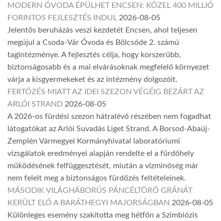
MODERN ÓVODA ÉPÜLHET ENCSEN: KÖZEL 400 MILLIÓ
FORINTOS FEJLESZTÉS INDUL
2026-08-05
Jelentős beruházás veszi kezdetét Encsen, ahol teljesen
megújul a Csoda-Vár Óvoda és Bölcsőde 2. számú
tagintézménye. A fejlesztés célja, hogy korszerűbb,
biztonságosabb és a mai elvárásoknak megfelelő környezet
várja a kisgyermekeket és az intézmény dolgozóit.
FERTŐZÉS MIATT AZ IDEI SZEZON VÉGÉIG BEZÁRT AZ
ARLÓI STRAND
2026-08-05
A 2026-os fürdési szezon hátralévő részében nem fogadhat
látogatókat az Arlói Suvadás Liget Strand. A Borsod-Abaúj-
Zemplén Vármegyei Kormányhivatal laboratóriumi
vizsgálatok eredményei alapján rendelte el a fürdőhely
működésének felfüggesztését, miután a vízminőség már
nem felelt meg a biztonságos fürdőzés feltételeinek.
MÁSODIK VILÁGHÁBORÚS PÁNCÉLTÖRŐ GRÁNÁT
KERÜLT ELŐ A BARÁTHEGYI MAJORSÁGBAN
2026-08-05
Különleges esemény szakította meg hétfőn a Szimbiózis