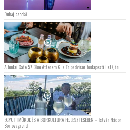
Dubaj csodái
A budai Cafe 57 Blue étterem 6. a Tripadvisor budapesti listáján
EGYÜTTMŰKÖDÉS A BORKULTÚRA FEJLESZTÉSÉBEN – István Nádor
Borlovagrend