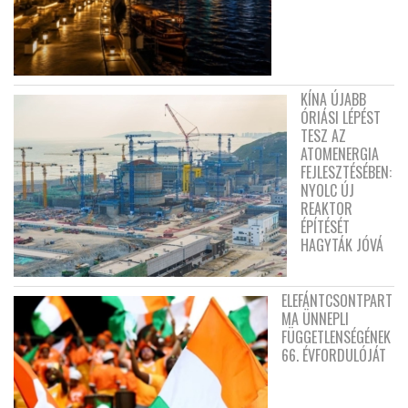
KÍNA ÚJABB
ÓRIÁSI LÉPÉST
TESZ AZ
ATOMENERGIA
FEJLESZTÉSÉBEN:
NYOLC ÚJ
REAKTOR
ÉPÍTÉSÉT
HAGYTÁK JÓVÁ
ELEFÁNTCSONTPART
MA ÜNNEPLI
FÜGGETLENSÉGÉNEK
66. ÉVFORDULÓJÁT