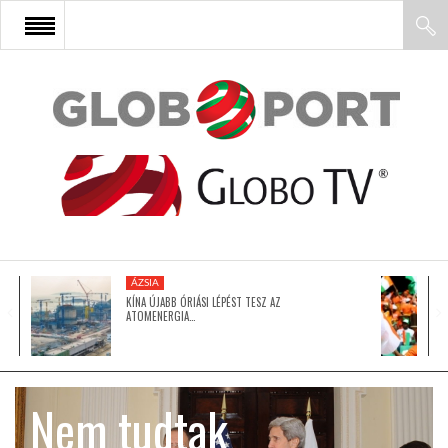
FŐOLDAL
AFRIKA
EURÓPA
ÁZSIA
ÁZSIA
KÍNA ÚJABB ÓRIÁSI LÉPÉST TESZ AZ
ATOMENERGIA…
ÉSZAK-AMERIKA
Nem tudtak
LATIN-AMERIKA