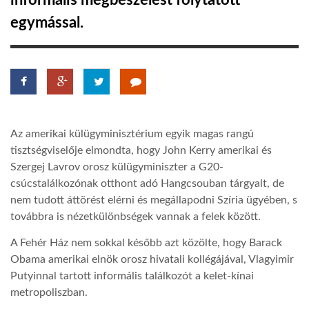
informális megbeszélést folytatott
egymással.
TROPICALMAGAZIN
GLOBOTV
AFRIKA TUDÁSTÁR
Az amerikai külügyminisztérium egyik magas rangú
tisztségviselője elmondta, hogy John Kerry amerikai és
A NAP SZÉPE
Szergej Lavrov orosz külügyminiszter a G20-
csúcstalálkozónak otthont adó Hangcsouban tárgyalt, de
nem tudott áttörést elérni és megállapodni Szíria ügyében, s
LINKTR.EE
továbbra is nézetkülönbségek vannak a felek között.
A Fehér Ház nem sokkal később azt közölte, hogy Barack
GLOBOZSARU
Obama amerikai elnök orosz hivatali kollégájával, Vlagyimir
Putyinnal tartott informális találkozót a kelet-kínai
metropoliszban.
DOBRAVERO.HU