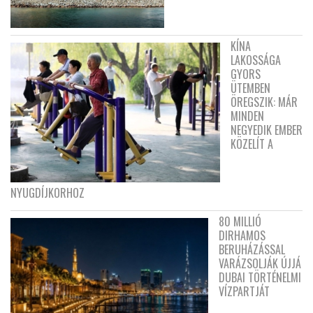
KÍNA
LAKOSSÁGA
GYORS
ÜTEMBEN
ÖREGSZIK: MÁR
MINDEN
NEGYEDIK EMBER
KÖZELÍT A
NYUGDÍJKORHOZ
80 MILLIÓ
DIRHAMOS
BERUHÁZÁSSAL
VARÁZSOLJÁK ÚJJÁ
DUBAI TÖRTÉNELMI
VÍZPARTJÁT