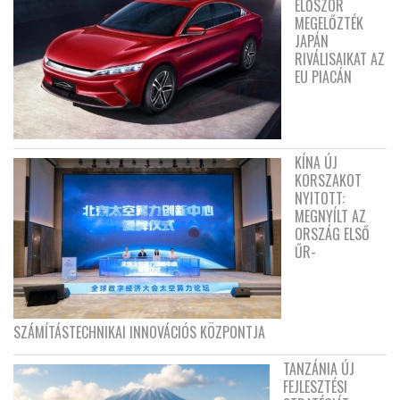
ELŐSZÖR
MEGELŐZTÉK
JAPÁN
RIVÁLISAIKAT AZ
EU PIACÁN
KÍNA ÚJ
KORSZAKOT
NYITOTT:
MEGNYÍLT AZ
ORSZÁG ELSŐ
ŰR-
SZÁMÍTÁSTECHNIKAI INNOVÁCIÓS KÖZPONTJA
TANZÁNIA ÚJ
FEJLESZTÉSI