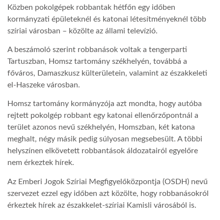
Közben pokolgépek robbantak hétfőn egy időben
kormányzati épületeknél és katonai létesítményeknél több
LATIMO.HU
szíriai városban – közölte az állami televízió.
A beszámoló szerint robbanások voltak a tengerparti
GLOBOBOOK
Tartuszban, Homsz tartomány székhelyén, továbbá a
főváros, Damaszkusz külterületein, valamint az északkeleti
el-Haszeke városban.
Homsz tartomány kormányzója azt mondta, hogy autóba
rejtett pokolgép robbant egy katonai ellenőrzőpontnál a
terület azonos nevű székhelyén, Homszban, két katona
meghalt, négy másik pedig súlyosan megsebesült. A többi
helyszínen elkövetett robbantások áldozatairól egyelőre
nem érkeztek hírek.
Az Emberi Jogok Szíriai Megfigyelőközpontja (OSDH) nevű
szervezet ezzel egy időben azt közölte, hogy robbanásokról
érkeztek hírek az északkelet-szíriai Kamisli városából is.