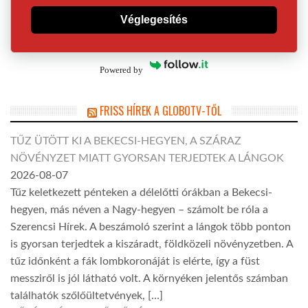
Véglegesítés
Powered by
FRISS HÍREK A GLOBOTV-TŐL
TŰZ ÜTÖTT KI A BEKECSI-HEGYEN, A SZÁRAZ
NÖVÉNYZET MIATT GYORSAN TERJEDTEK A LÁNGOK
2026-08-07
Tűz keletkezett pénteken a délelőtti órákban a Bekecsi-
hegyen, más néven a Nagy-hegyen – számolt be róla a
Szerencsi Hírek. A beszámoló szerint a lángok több ponton
is gyorsan terjedtek a kiszáradt, földközeli növényzetben. A
tűz időnként a fák lombkoronáját is elérte, így a füst
messziről is jól látható volt. A környéken jelentős számban
találhatók szőlőültetvények, […]