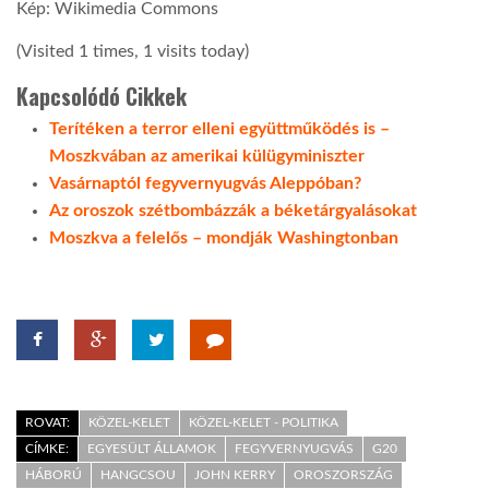
Kép: Wikimedia Commons
(Visited 1 times, 1 visits today)
Kapcsolódó Cikkek
Terítéken a terror elleni együttműködés is –
Moszkvában az amerikai külügyminiszter
Vasárnaptól fegyvernyugvás Aleppóban?
Az oroszok szétbombázzák a béketárgyalásokat
Moszkva a felelős – mondják Washingtonban
ROVAT:
KÖZEL-KELET
KÖZEL-KELET - POLITIKA
CÍMKE:
EGYESÜLT ÁLLAMOK
FEGYVERNYUGVÁS
G20
HÁBORÚ
HANGCSOU
JOHN KERRY
OROSZORSZÁG