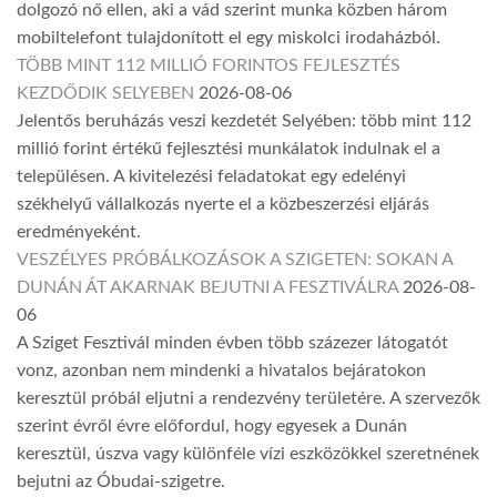
dolgozó nő ellen, aki a vád szerint munka közben három
mobiltelefont tulajdonított el egy miskolci irodaházból.
TÖBB MINT 112 MILLIÓ FORINTOS FEJLESZTÉS
KEZDŐDIK SELYEBEN
2026-08-06
Jelentős beruházás veszi kezdetét Selyében: több mint 112
millió forint értékű fejlesztési munkálatok indulnak el a
településen. A kivitelezési feladatokat egy edelényi
székhelyű vállalkozás nyerte el a közbeszerzési eljárás
eredményeként.
VESZÉLYES PRÓBÁLKOZÁSOK A SZIGETEN: SOKAN A
DUNÁN ÁT AKARNAK BEJUTNI A FESZTIVÁLRA
2026-08-
06
A Sziget Fesztivál minden évben több százezer látogatót
vonz, azonban nem mindenki a hivatalos bejáratokon
keresztül próbál eljutni a rendezvény területére. A szervezők
szerint évről évre előfordul, hogy egyesek a Dunán
keresztül, úszva vagy különféle vízi eszközökkel szeretnének
bejutni az Óbudai-szigetre.