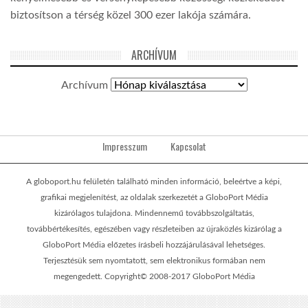
biztosítson a térség közel 300 ezer lakója számára.
ARCHÍVUM
Archívum
Impresszum
Kapcsolat
A globoport.hu felületén található minden információ, beleértve a képi,
grafikai megjelenítést, az oldalak szerkezetét a GloboPort Média
kizárólagos tulajdona. Mindennemű továbbszolgáltatás,
továbbértékesítés, egészében vagy részleteiben az újraközlés kizárólag a
GloboPort Média előzetes írásbeli hozzájárulásával lehetséges.
Terjesztésük sem nyomtatott, sem elektronikus formában nem
megengedett. Copyright© 2008-2017 GloboPort Média