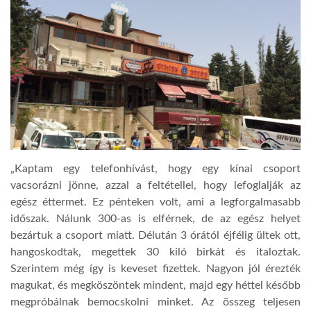
„Kaptam egy telefonhívást, hogy egy kínai csoport
vacsorázni jönne, azzal a feltétellel, hogy lefoglalják az
egész éttermet. Ez pénteken volt, ami a legforgalmasabb
időszak. Nálunk 300-as is elférnek, de az egész helyet
bezártuk a csoport miatt. Délután 3 órától éjfélig ültek ott,
hangoskodtak, megettek 30 kiló birkát és italoztak.
Szerintem még így is keveset fizettek. Nagyon jól érezték
magukat, és megköszöntek mindent, majd egy héttel később
megpróbálnak bemocskolni minket. Az összeg teljesen