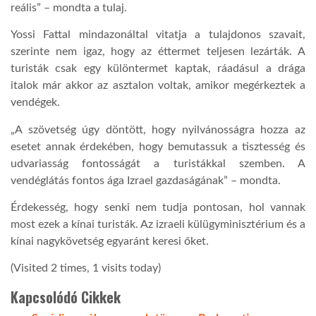
reális” – mondta a tulaj.
Yossi Fattal mindazonáltal vitatja a tulajdonos szavait,
szerinte nem igaz, hogy az éttermet teljesen lezárták. A
turisták csak egy különtermet kaptak, ráadásul a drága
italok már akkor az asztalon voltak, amikor megérkeztek a
vendégek.
„A szövetség úgy döntött, hogy nyilvánosságra hozza az
esetet annak érdekében, hogy bemutassuk a tisztesség és
udvariasság fontosságát a turistákkal szemben. A
vendéglátás fontos ága Izrael gazdaságának” – mondta.
Érdekesség, hogy senki nem tudja pontosan, hol vannak
most ezek a kínai turisták. Az izraeli külügyminisztérium és a
kínai nagykövetség egyaránt keresi őket.
(Visited 2 times, 1 visits today)
Kapcsolódó Cikkek