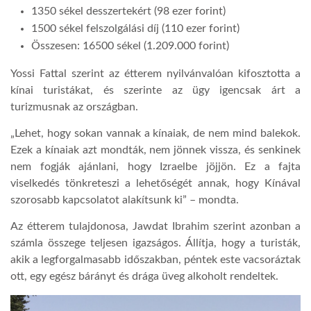
1350 sékel desszertekért (98 ezer forint)
1500 sékel felszolgálási díj (110 ezer forint)
LATIMO.HU
Összesen: 16500 sékel (1.209.000 forint)
Yossi Fattal szerint az étterem nyilvánvalóan kifosztotta a
GLOBOBOOK
kínai turistákat, és szerinte az ügy igencsak árt a
turizmusnak az országban.
„Lehet, hogy sokan vannak a kínaiak, de nem mind balekok.
Ezek a kínaiak azt mondták, nem jönnek vissza, és senkinek
nem fogják ajánlani, hogy Izraelbe jöjjön. Ez a fajta
viselkedés tönkreteszi a lehetőségét annak, hogy Kínával
szorosabb kapcsolatot alakítsunk ki” – mondta.
Az étterem tulajdonosa, Jawdat Ibrahim szerint azonban a
számla összege teljesen igazságos. Állítja, hogy a turisták,
akik a legforgalmasabb időszakban, péntek este vacsoráztak
ott, egy egész bárányt és drága üveg alkoholt rendeltek.