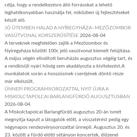
célja, hogy a rendelkezésre álló forrásokat a lehető
leghatékonyabban használja fel, miközben új fejlesztéseket
készít elő.
JÓ ÜTEMBEN HALAD A NYÍREGYHÁZA–MEZŐZOMBOR
VASÚTVONAL KORSZERŰSÍTÉSE
2026-08-04
A terveknek megfelelően zajlik a Mezőzombor és
Nyíregyháza közötti 100c jelű vasútvonal kiemelt felújítása.
A május végén elindított beruházás augusztus végéig tart, és
a rendkívüli nyári hőség sem akadályozta a kivitelezést.A
munkálatok során a hosszúsínek cseréjének döntő része
már elkészült.
ÜNNEPI PROGRAMSOROZATTAL NYIT ÚJRA A
MISKOLCTAPOLCAI BARLANGFÜRDŐ AUGUSZTUSBAN
2026-08-04
A Miskolctapolcai Barlangfürdő augusztus 20-án ismét
megnyitja kapuit a látogatók előtt, a visszatérést pedig egy
négynapos rendezvénysorozattal ünnepli. Augusztus 20. és
23. között a fürdő előtti sétányon koncertek, élőzenei