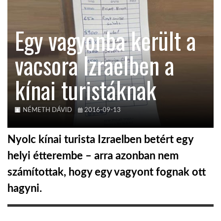
KÖZEL-KELET
Egy vagyonba került a
vacsora Izraelben a
AUSZTRÁLIA
kínai turistáknak
A VILÁG ITTHON
NÉMETH DÁVID
2016-09-13
MÉDIA
Nyolc kínai turista Izraelben betért egy
helyi étterembe – arra azonban nem
számítottak, hogy egy vagyont fognak ott
GLOBOTV BP
hagyni.
HÍR3D