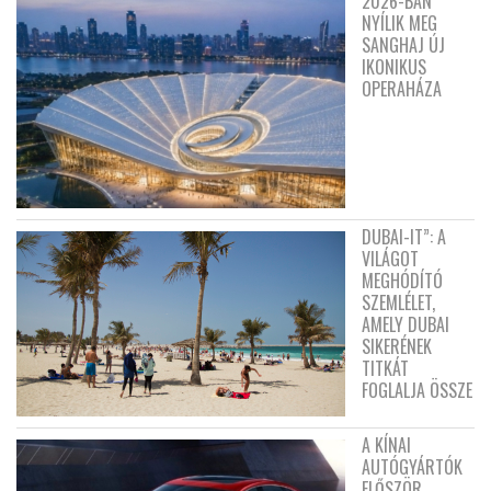
2026-BAN
NYÍLIK MEG
SANGHAJ ÚJ
IKONIKUS
OPERAHÁZA
DUBAI-IT”: A
VILÁGOT
MEGHÓDÍTÓ
SZEMLÉLET,
AMELY DUBAI
SIKERÉNEK
TITKÁT
FOGLALJA ÖSSZE
A KÍNAI
AUTÓGYÁRTÓK
ELŐSZÖR