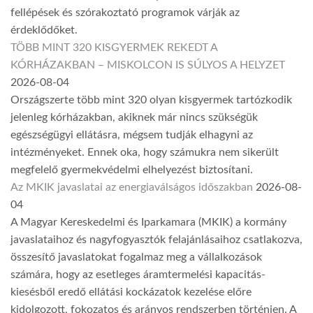
fellépések és szórakoztató programok várják az
érdeklődőket.
TÖBB MINT 320 KISGYERMEK REKEDT A
KÓRHÁZAKBAN – MISKOLCON IS SÚLYOS A HELYZET
2026-08-04
Országszerte több mint 320 olyan kisgyermek tartózkodik
jelenleg kórházakban, akiknek már nincs szükségük
egészségügyi ellátásra, mégsem tudják elhagyni az
intézményeket. Ennek oka, hogy számukra nem sikerült
megfelelő gyermekvédelmi elhelyezést biztosítani.
Az MKIK javaslatai az energiaválságos időszakban
2026-08-
04
A Magyar Kereskedelmi és Iparkamara (MKIK) a kormány
javaslataihoz és nagyfogyasztók felajánlásaihoz csatlakozva,
összesítő javaslatokat fogalmaz meg a vállalkozások
számára, hogy az esetleges áramtermelési kapacitás-
kiesésből eredő ellátási kockázatok kezelése előre
kidolgozott, fokozatos és arányos rendszerben történjen. A