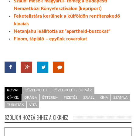
Szaúdi mesék magyarul- tömeg a Budapesti
Nemzetközi Könyvfesztiválon (képriport)
Feketelistára kerülnek a külföldön rentitenskedő
kínaiak
Netanjahu leállította az “apartheid-buszokat”
Finom, tápláló – együnk rovarokat
ROVAT:
KÖZEL-KELET
KÖZEL-KELET - BULVÁR
CÍMKE:
DRÁGA
ÉTTEREM
FIZETÉS
IZRAEL
KÍNA
SZÁMLA
TURISTÁK
VITA
SZÓLJON HOZZÁ EHHEZ A CIKKHEZ