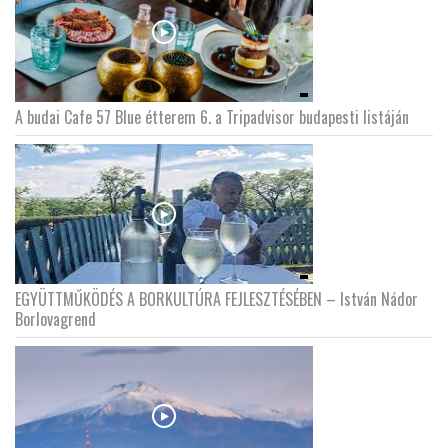
A budai Cafe 57 Blue étterem 6. a Tripadvisor budapesti listáján
EGYÜTTMŰKÖDÉS A BORKULTÚRA FEJLESZTÉSÉBEN – István Nádor
Borlovagrend