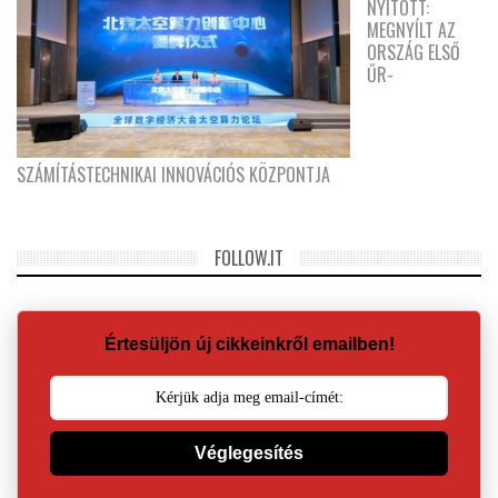
NYITOTT:
MEGNYÍLT AZ
ORSZÁG ELSŐ
ŰR-
SZÁMÍTÁSTECHNIKAI INNOVÁCIÓS KÖZPONTJA
FOLLOW.IT
Értesüljön új cikkeinkről emailben!
Véglegesítés