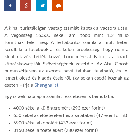
TROPICALMAGAZIN
A kínai turisták igen vastag számlát kaptak a vacsora után.
GLOBOTV
A végösszeg 16.500 sékel, ami több mint 1,2 millió
forintnak felel meg. A felháborító számla a múlt héten
került ki a facebookra, és külön érdekesség, hogy nem a
AFRIKA TUDÁSTÁR
kínai utazók tették közzé, hanem Yossi Fattal, az Izraeli
Utazásközvetítők Szövetségének vezetője. Az Abu Ghosh
A NAP SZÉPE
humuszétterem az azonos nevű faluban található, és jól
ismert olcsó és kiadós ételeiről, így sokan csodálkoznak az
eseten – írja a
Shanghaiist
.
LINKTR.EE
Egy izraeli napilap a számlát részletesen is bemutatja:
GLOBOZSARU
4000 sékel a különteremért (293 ezer forint)
650 sékel az előételekért és a salátákért (47 ezer forint)
5900 sékel alkoholért (432 ezer forint)
DOBRAVERO.HU
3150 sékel a főételekért (230 ezer forint)