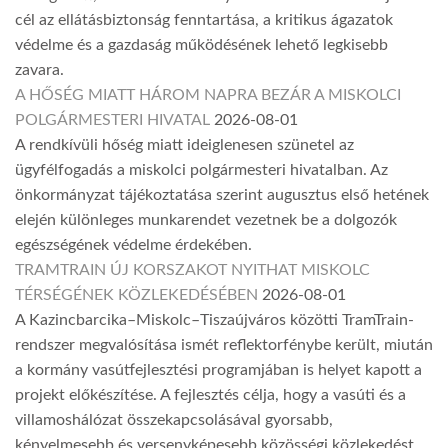
cél az ellátásbiztonság fenntartása, a kritikus ágazatok
védelme és a gazdaság működésének lehető legkisebb
zavara.
A HŐSÉG MIATT HÁROM NAPRA BEZÁR A MISKOLCI
POLGÁRMESTERI HIVATAL
2026-08-01
A rendkívüli hőség miatt ideiglenesen szünetel az
ügyfélfogadás a miskolci polgármesteri hivatalban. Az
önkormányzat tájékoztatása szerint augusztus első hetének
elején különleges munkarendet vezetnek be a dolgozók
egészségének védelme érdekében.
TRAMTRAIN ÚJ KORSZAKOT NYITHAT MISKOLC
TÉRSÉGÉNEK KÖZLEKEDÉSÉBEN
2026-08-01
A Kazincbarcika–Miskolc–Tiszaújváros közötti TramTrain-
rendszer megvalósítása ismét reflektorfénybe került, miután
a kormány vasútfejlesztési programjában is helyet kapott a
projekt előkészítése. A fejlesztés célja, hogy a vasúti és a
villamoshálózat összekapcsolásával gyorsabb,
kényelmesebb és versenyképesebb közösségi közlekedést