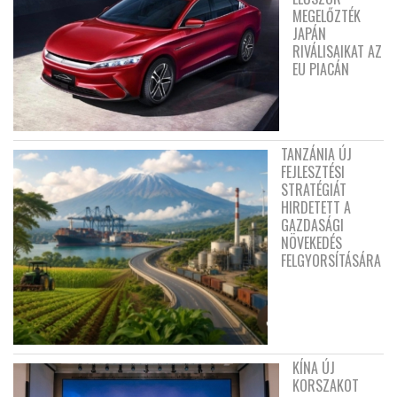
MEGELŐZTÉK
JAPÁN
RIVÁLISAIKAT AZ
EU PIACÁN
TANZÁNIA ÚJ
FEJLESZTÉSI
STRATÉGIÁT
HIRDETETT A
GAZDASÁGI
NÖVEKEDÉS
FELGYORSÍTÁSÁRA
KÍNA ÚJ
KORSZAKOT