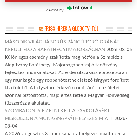
Powered by
FRISS HÍREK A GLOBOTV-TŐL
MÁSODIK VILÁGHÁBORÚS PÁNCÉLTÖRŐ GRÁNÁT
KERÜLT ELŐ A BARÁTHEGYI MAJORSÁGBAN
2026-08-05
Különleges esemény szakította meg hétfőn a Szimbiózis
Alapítvány Baráthegyi Majorságában zajló tanösvény-
fejlesztési munkálatokat. Az erdei útszakasz építése során
egy munkagép egy robbanótestnek látszó tárgyat fordított
ki a földből.A helyszínre érkező rendőrjárőr a területet
azonnal biztosította, majd értesítette a Magyar Honvédség
tűzszerész alakulatát.
SZOMBATON IS FIZETNI KELL A PARKOLÁSÉRT
MISKOLCON A MUNKANAP-ÁTHELYEZÉS MIATT
2026-
08-04
A 2026. augusztus 8-i munkanap-áthelyezés miatt ezen a