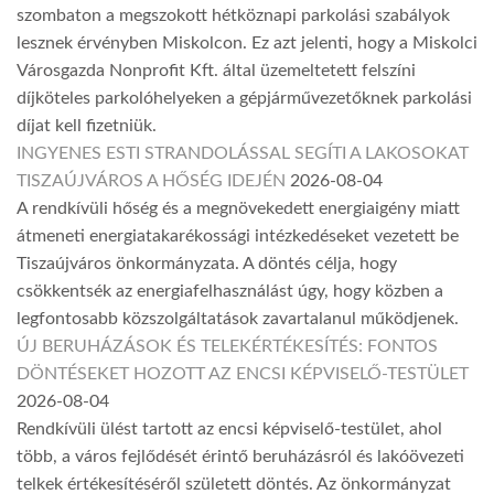
szombaton a megszokott hétköznapi parkolási szabályok
lesznek érvényben Miskolcon. Ez azt jelenti, hogy a Miskolci
Városgazda Nonprofit Kft. által üzemeltetett felszíni
díjköteles parkolóhelyeken a gépjárművezetőknek parkolási
díjat kell fizetniük.
INGYENES ESTI STRANDOLÁSSAL SEGÍTI A LAKOSOKAT
TISZAÚJVÁROS A HŐSÉG IDEJÉN
2026-08-04
A rendkívüli hőség és a megnövekedett energiaigény miatt
átmeneti energiatakarékossági intézkedéseket vezetett be
Tiszaújváros önkormányzata. A döntés célja, hogy
csökkentsék az energiafelhasználást úgy, hogy közben a
legfontosabb közszolgáltatások zavartalanul működjenek.
ÚJ BERUHÁZÁSOK ÉS TELEKÉRTÉKESÍTÉS: FONTOS
DÖNTÉSEKET HOZOTT AZ ENCSI KÉPVISELŐ-TESTÜLET
2026-08-04
Rendkívüli ülést tartott az encsi képviselő-testület, ahol
több, a város fejlődését érintő beruházásról és lakóövezeti
telkek értékesítéséről született döntés. Az önkormányzat