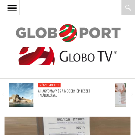
FŐOLDAL
AFRIKA
EURÓPA
KÖZEL-KELET
ÁZSIA
A HAGYOMÁNY ÉS A MODERN ÉPÍTÉSZET
TALÁLKOZÁSA…
ÉSZAK-AMERIKA
LATIN-AMERIKA