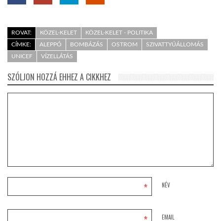
ROVAT:
KÖZEL-KELET
KÖZEL-KELET - POLITIKA
CÍMKE:
ALEPPÓ
BOMBÁZÁS
OSTROM
SZIVATTYÚÁLLOMÁS
UNICEF
VÍZELLÁTÁS
SZÓLJON HOZZÁ EHHEZ A CIKKHEZ
*
NÉV
*
EMAIL