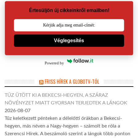
Értesüljön új cikkeinkről emailben!
Véglegesítés
Powered by
FRISS HÍREK A GLOBOTV-TŐL
TŰZ ÜTÖTT KI A BEKECSI-HEGYEN, A SZÁRAZ
NÖVÉNYZET MIATT GYORSAN TERJEDTEK A LÁNGOK
2026-08-07
Tűz keletkezett pénteken a délelőtti órákban a Bekecsi-
hegyen, más néven a Nagy-hegyen – számolt be róla a
Szerencsi Hírek. A beszámoló szerint a lángok több ponton