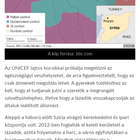
A kép forrása: bbc.com
Az UNICEF lajtos kocsikkal próbálja megelőzni az
egészségügyi vészhelyzetet, de arra figyelmeztetett, hogy ez
csak átmeneti megoldás lehet. A gyerekek túléléséhez az
kell, hogy el tudjanak jutni a szerelők a megrongált
szivattyútelephez, illetve hogy a lázadók visszakapcsolják az
általuk leállított állomást.
Aleppó a háború előtt Szíria virágzó kereskedelmi és ipari
központja volt. 2012-ben foglalták el keleti kerületeit a
lázadók, azóta folyamatos a harc, a város egyfolytában a