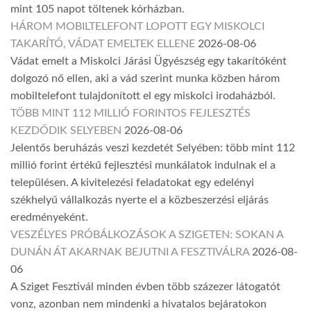
mint 105 napot töltenek kórházban.
HÁROM MOBILTELEFONT LOPOTT EGY MISKOLCI
TAKARÍTÓ, VÁDAT EMELTEK ELLENE
2026-08-06
Vádat emelt a Miskolci Járási Ügyészség egy takarítóként
dolgozó nő ellen, aki a vád szerint munka közben három
mobiltelefont tulajdonított el egy miskolci irodaházból.
TÖBB MINT 112 MILLIÓ FORINTOS FEJLESZTÉS
KEZDŐDIK SELYEBEN
2026-08-06
Jelentős beruházás veszi kezdetét Selyében: több mint 112
millió forint értékű fejlesztési munkálatok indulnak el a
településen. A kivitelezési feladatokat egy edelényi
székhelyű vállalkozás nyerte el a közbeszerzési eljárás
eredményeként.
VESZÉLYES PRÓBÁLKOZÁSOK A SZIGETEN: SOKAN A
DUNÁN ÁT AKARNAK BEJUTNI A FESZTIVÁLRA
2026-08-
06
A Sziget Fesztivál minden évben több százezer látogatót
vonz, azonban nem mindenki a hivatalos bejáratokon