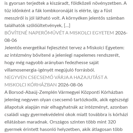
is gyorsan terjedtek a kiszáradt, földközeli növényzetben. A
tűz időnként a fák lombkoronáját is elérte, így a füst
messziről is jól látható volt. A környéken jelentős számban
találhatók szőlőültetvények, […]
BŐVÍTENÉ NAPERŐMŰVÉT A MISKOLCI EGYETEM
2026-
08-06
Jelentős energetikai fejlesztést tervez a Miskolci Egyetem:
az intézmény bővítené a jelenlegi napelemes rendszerét,
hogy még nagyobb arányban fedezhesse saját
villamosenergia-igényét megújuló forrásból.
NEGYVEN CSECSEMŐ VÁRJA A HAZAJUTÁST A
MISKOLCI KÓRHÁZBAN
2026-08-06
A Borsod-Abaúj-Zemplén Vármegyei Központi Kórházban
jelenleg negyven olyan csecsemő tartózkodik, akik egészségi
állapotuk alapján már elhagyhatnák az intézményt, azonban
családi vagy gyermekvédelmi okok miatt továbbra is kórházi
ellátásban maradnak. Országos szinten több mint 320
gyermek érintett hasonló helyzetben, akik átlagosan több