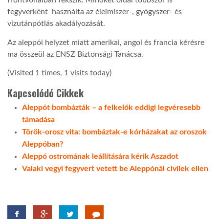
frontvonalban fekszik. Mindkét oldal többször is
fegyverként használta az élelmiszer-, gyógyszer- és
vízutánpótlás akadályozását.
Az aleppói helyzet miatt amerikai, angol és francia kérésre
ma összeül az ENSZ Biztonsági Tanácsa.
(Visited 1 times, 1 visits today)
Kapcsolódó Cikkek
Aleppót bombázták – a felkelők eddigi legvéresebb
támadása
Török-orosz vita: bombáztak-e kórházakat az oroszok
Aleppóban?
Aleppó ostromának leállítására kérik Aszadot
Valaki vegyi fegyvert vetett be Aleppónál civilek ellen