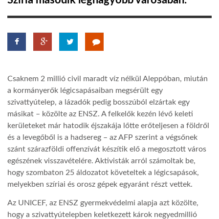
Szíria második legnagyobb városában.
TROPICALMAGAZIN
GLOBOTV
Csaknem 2 millió civil maradt víz nélkül Aleppóban, miután
AFRIKA TUDÁSTÁR
a kormányerők légicsapásaiban megsérült egy
szivattyútelep, a lázadók pedig bosszúból elzártak egy
másikat – közölte az ENSZ. A felkelők kezén lévő keleti
A NAP SZÉPE
kerületeket már hatodik éjszakája lőtte erőteljesen a földről
és a levegőből is a hadsereg – az AFP szerint a végsőnek
LINKTR.EE
szánt szárazföldi offenzívát készítik elő a megosztott város
egészének visszavételére. Aktivisták arról számoltak be,
hogy szombaton 25 áldozatot követeltek a légicsapások,
GLOBOZSARU
melyekben szíriai és orosz gépek egyaránt részt vettek.
Az UNICEF, az ENSZ gyermekvédelmi alapja azt közölte,
DOBRAVERO.HU
hogy a szivattyútelepben keletkezett károk negyedmillió