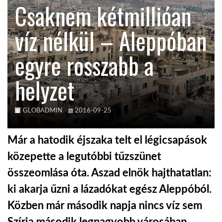
Csaknem kétmillióan
KÖZEL-KELET
víz nélkül – Aleppóban
egyre rosszabb a
AUSZTRÁLIA
helyzet
A VILÁG ITTHON
GLOBADMIN
2016-09-25
MÉDIA
Már a hatodik éjszaka telt el légicsapások
közepette a legutóbbi tűzszünet
összeomlása óta. Aszad elnök hajthatatlan:
GLOBOTV BP
ki akarja űzni a lázadókat egész Aleppóból.
Közben már második napja nincs víz sem
HÍR3D