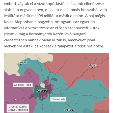
embert vágtak el a vízutánpótlástól a lázadók ellenőrzése
alatt álló negyedekben, míg a másik állomás bosszúból való
LATIMO.HU
leállítása másik másfél milliót a másik oldalon. A baj mégis
Kelet-Aleppóban a nagyobb, ott ugyanis az egyetlen
GLOBOBOOK
alternatívát a vízszerzésre az erősen szennyezett kutak
jelentik, míg a kormányerők kezén lévő nyugati
városrészben vannak olyan kutak is, amelyeket jóval
mélyebbre ástak, és képesek a talajvizet a felszínre hozni.