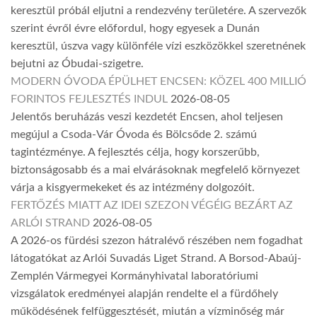
keresztül próbál eljutni a rendezvény területére. A szervezők
szerint évről évre előfordul, hogy egyesek a Dunán
keresztül, úszva vagy különféle vízi eszközökkel szeretnének
bejutni az Óbudai-szigetre.
MODERN ÓVODA ÉPÜLHET ENCSEN: KÖZEL 400 MILLIÓ
FORINTOS FEJLESZTÉS INDUL
2026-08-05
Jelentős beruházás veszi kezdetét Encsen, ahol teljesen
megújul a Csoda-Vár Óvoda és Bölcsőde 2. számú
tagintézménye. A fejlesztés célja, hogy korszerűbb,
biztonságosabb és a mai elvárásoknak megfelelő környezet
várja a kisgyermekeket és az intézmény dolgozóit.
FERTŐZÉS MIATT AZ IDEI SZEZON VÉGÉIG BEZÁRT AZ
ARLÓI STRAND
2026-08-05
A 2026-os fürdési szezon hátralévő részében nem fogadhat
látogatókat az Arlói Suvadás Liget Strand. A Borsod-Abaúj-
Zemplén Vármegyei Kormányhivatal laboratóriumi
vizsgálatok eredményei alapján rendelte el a fürdőhely
működésének felfüggesztését, miután a vízminőség már