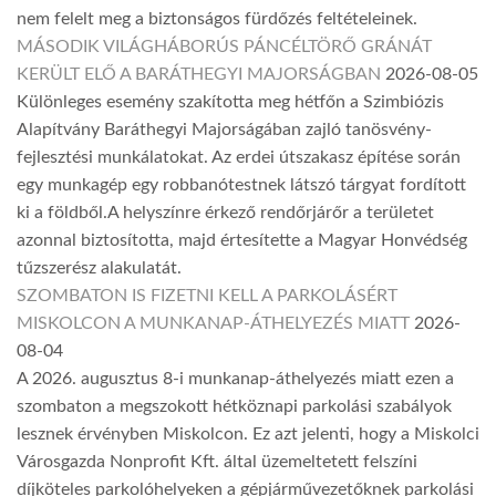
nem felelt meg a biztonságos fürdőzés feltételeinek.
MÁSODIK VILÁGHÁBORÚS PÁNCÉLTÖRŐ GRÁNÁT
KERÜLT ELŐ A BARÁTHEGYI MAJORSÁGBAN
2026-08-05
Különleges esemény szakította meg hétfőn a Szimbiózis
Alapítvány Baráthegyi Majorságában zajló tanösvény-
fejlesztési munkálatokat. Az erdei útszakasz építése során
egy munkagép egy robbanótestnek látszó tárgyat fordított
ki a földből.A helyszínre érkező rendőrjárőr a területet
azonnal biztosította, majd értesítette a Magyar Honvédség
tűzszerész alakulatát.
SZOMBATON IS FIZETNI KELL A PARKOLÁSÉRT
MISKOLCON A MUNKANAP-ÁTHELYEZÉS MIATT
2026-
08-04
A 2026. augusztus 8-i munkanap-áthelyezés miatt ezen a
szombaton a megszokott hétköznapi parkolási szabályok
lesznek érvényben Miskolcon. Ez azt jelenti, hogy a Miskolci
Városgazda Nonprofit Kft. által üzemeltetett felszíni
díjköteles parkolóhelyeken a gépjárművezetőknek parkolási