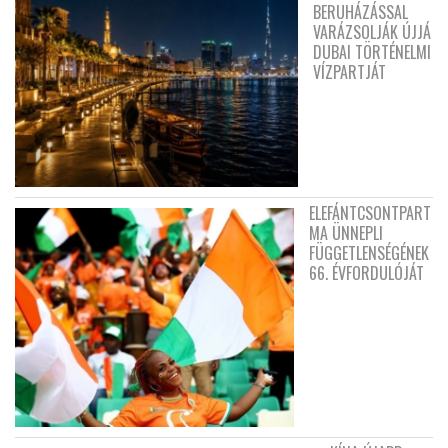
BERUHÁZÁSSAL
VARÁZSOLJÁK ÚJJÁ
DUBAI TÖRTÉNELMI
VÍZPARTJÁT
ELEFÁNTCSONTPART
MA ÜNNEPLI
FÜGGETLENSÉGÉNEK
66. ÉVFORDULÓJÁT