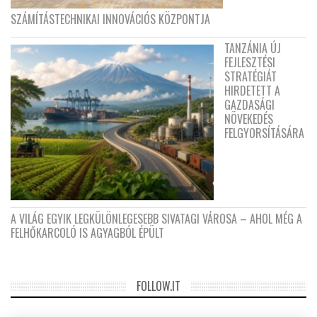
SZÁMÍTÁSTECHNIKAI INNOVÁCIÓS KÖZPONTJA
TANZÁNIA ÚJ
FEJLESZTÉSI
STRATÉGIÁT
HIRDETETT A
GAZDASÁGI
NÖVEKEDÉS
FELGYORSÍTÁSÁRA
A VILÁG EGYIK LEGKÜLÖNLEGESEBB SIVATAGI VÁROSA – AHOL MÉG A
FELHŐKARCOLÓ IS AGYAGBÓL ÉPÜLT
FOLLOW.IT