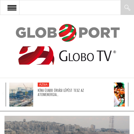
FŐOLDAL
AFRIKA
EURÓPA
ÁZSIA
ÁZSIA
KÍNA ÚJABB ÓRIÁSI LÉPÉST TESZ AZ
ATOMENERGIA…
ÉSZAK-AMERIKA
LATIN-AMERIKA