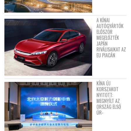
A KÍNAI
AUTÓGYÁRTÓK
ELŐSZÖR
MEGELŐZTÉK
JAPÁN
RIVÁLISAIKAT AZ
EU PIACÁN
KÍNA ÚJ
KORSZAKOT
NYITOTT:
MEGNYÍLT AZ
ORSZÁG ELSŐ
ŰR-