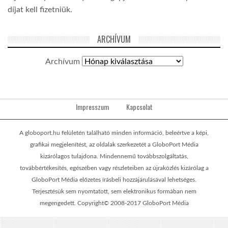
díjat kell fizetniük.
ARCHÍVUM
Archívum
Impresszum
Kapcsolat
A globoport.hu felületén található minden információ, beleértve a képi,
grafikai megjelenítést, az oldalak szerkezetét a GloboPort Média
kizárólagos tulajdona. Mindennemű továbbszolgáltatás,
továbbértékesítés, egészében vagy részleteiben az újraközlés kizárólag a
GloboPort Média előzetes írásbeli hozzájárulásával lehetséges.
Terjesztésük sem nyomtatott, sem elektronikus formában nem
megengedett. Copyright© 2008-2017 GloboPort Média