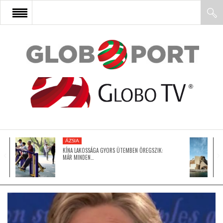
FŐOLDAL
AFRIKA
EURÓPA
ÁZSIA
ÁZSIA
KÍNA LAKOSSÁGA GYORS ÜTEMBEN ÖREGSZIK:
MÁR MINDEN…
ÉSZAK-AMERIKA
LATIN-AMERIKA