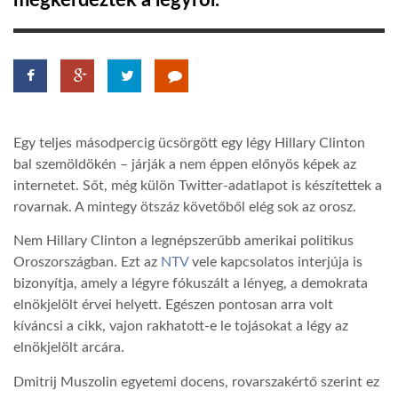
megkérdeztek a légyről.
TROPICALMAGAZIN
GLOBOTV
Egy teljes másodpercig ücsörgött egy légy Hillary Clinton
AFRIKA TUDÁSTÁR
bal szemöldökén – járják a nem éppen előnyös képek az
internetet. Sőt, még külön Twitter-adatlapot is készítettek a
rovarnak. A mintegy ötszáz követőből elég sok az orosz.
A NAP SZÉPE
Nem Hillary Clinton a legnépszerűbb amerikai politikus
Oroszországban. Ezt az
NTV
vele kapcsolatos interjúja is
LINKTR.EE
bizonyítja, amely a légyre fókuszált a lényeg, a demokrata
elnökjelölt érvei helyett. Egészen pontosan arra volt
GLOBOZSARU
kíváncsi a cikk, vajon rakhatott-e le tojásokat a légy az
elnökjelölt arcára.
DOBRAVERO.HU
Dmitrij Muszolin egyetemi docens, rovarszakértő szerint ez