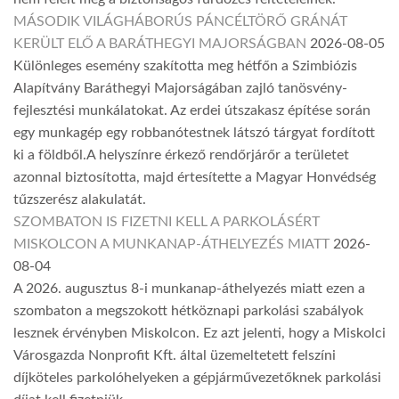
MÁSODIK VILÁGHÁBORÚS PÁNCÉLTÖRŐ GRÁNÁT
KERÜLT ELŐ A BARÁTHEGYI MAJORSÁGBAN
2026-08-05
Különleges esemény szakította meg hétfőn a Szimbiózis
Alapítvány Baráthegyi Majorságában zajló tanösvény-
fejlesztési munkálatokat. Az erdei útszakasz építése során
egy munkagép egy robbanótestnek látszó tárgyat fordított
ki a földből.A helyszínre érkező rendőrjárőr a területet
azonnal biztosította, majd értesítette a Magyar Honvédség
tűzszerész alakulatát.
SZOMBATON IS FIZETNI KELL A PARKOLÁSÉRT
MISKOLCON A MUNKANAP-ÁTHELYEZÉS MIATT
2026-
08-04
A 2026. augusztus 8-i munkanap-áthelyezés miatt ezen a
szombaton a megszokott hétköznapi parkolási szabályok
lesznek érvényben Miskolcon. Ez azt jelenti, hogy a Miskolci
Városgazda Nonprofit Kft. által üzemeltetett felszíni
díjköteles parkolóhelyeken a gépjárművezetőknek parkolási