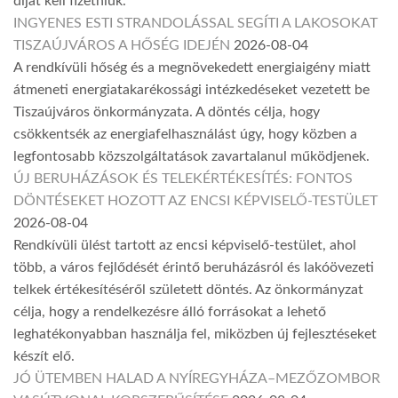
díjat kell fizetniük.
INGYENES ESTI STRANDOLÁSSAL SEGÍTI A LAKOSOKAT
TISZAÚJVÁROS A HŐSÉG IDEJÉN
2026-08-04
A rendkívüli hőség és a megnövekedett energiaigény miatt
átmeneti energiatakarékossági intézkedéseket vezetett be
Tiszaújváros önkormányzata. A döntés célja, hogy
csökkentsék az energiafelhasználást úgy, hogy közben a
legfontosabb közszolgáltatások zavartalanul működjenek.
ÚJ BERUHÁZÁSOK ÉS TELEKÉRTÉKESÍTÉS: FONTOS
DÖNTÉSEKET HOZOTT AZ ENCSI KÉPVISELŐ-TESTÜLET
2026-08-04
Rendkívüli ülést tartott az encsi képviselő-testület, ahol
több, a város fejlődését érintő beruházásról és lakóövezeti
telkek értékesítéséről született döntés. Az önkormányzat
célja, hogy a rendelkezésre álló forrásokat a lehető
leghatékonyabban használja fel, miközben új fejlesztéseket
készít elő.
JÓ ÜTEMBEN HALAD A NYÍREGYHÁZA–MEZŐZOMBOR