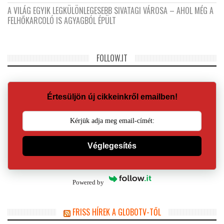
A VILÁG EGYIK LEGKÜLÖNLEGESEBB SIVATAGI VÁROSA – AHOL MÉG A
FELHŐKARCOLÓ IS AGYAGBÓL ÉPÜLT
FOLLOW.IT
Értesüljön új cikkeinkről emailben!
Véglegesítés
Powered by
FRISS HÍREK A GLOBOTV-TŐL