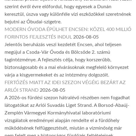
szerint évről évre előfordul, hogy egyesek a Dunán
keresztül, úszva vagy különféle vízi eszközökkel szeretnének
bejutni az Óbudai-szigetre.
MODERN ÓVODA ÉPÜLHET ENCSEN: KÖZEL 400 MILLIÓ
FORINTOS FEJLESZTÉS INDUL
2026-08-05
Jelentős beruházás veszi kezdetét Encsen, ahol teljesen
megújul a Csoda-Vár Óvoda és Bölcsőde 2. számú
tagintézménye. A fejlesztés célja, hogy korszerűbb,
biztonságosabb és a mai elvárásoknak megfelelő környezet
várja a kisgyermekeket és az intézmény dolgozóit.
FERTŐZÉS MIATT AZ IDEI SZEZON VÉGÉIG BEZÁRT AZ
ARLÓI STRAND
2026-08-05
A 2026-os fürdési szezon hátralévő részében nem fogadhat
látogatókat az Arlói Suvadás Liget Strand. A Borsod-Abaúj-
Zemplén Vármegyei Kormányhivatal laboratóriumi
vizsgálatok eredményei alapján rendelte el a fürdőhely
működésének felfüggesztését, miután a vízminőség már
nem felelt meg a biztonságos fürdőzés feltételeinek.