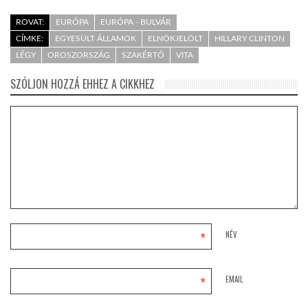
ROVAT:
EURÓPA
EURÓPA - BULVÁR
CÍMKE:
EGYESÜLT ÁLLAMOK
ELNÖKJELÖLT
HILLARY CLINTON
LÉGY
OROSZORSZÁG
SZAKÉRTŐ
VITA
SZÓLJON HOZZÁ EHHEZ A CIKKHEZ
*
NÉV
*
EMAIL