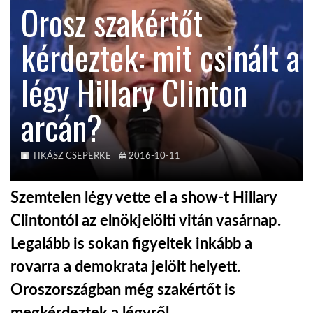
Orosz szakértőt
KÖZEL-KELET
kérdeztek: mit csinált a
légy Hillary Clinton
AUSZTRÁLIA
arcán?
A VILÁG ITTHON
TIKÁSZ CSEPERKE
2016-10-11
MÉDIA
Szemtelen légy vette el a show-t Hillary
Clintontól az elnökjelölti vitán vasárnap.
Legalább is sokan figyeltek inkább a
GLOBOTV BP
rovarra a demokrata jelölt helyett.
Oroszországban még szakértőt is
HÍR3D