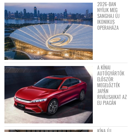
2026-BAN
NYÍLIK MEG
SANGHAJ ÚJ
IKONIKUS
OPERAHÁZA
A KÍNAI
AUTÓGYÁRTÓK
ELŐSZÖR
MEGELŐZTÉK
JAPÁN
RIVÁLISAIKAT AZ
EU PIACÁN
KÍNA ÚJ