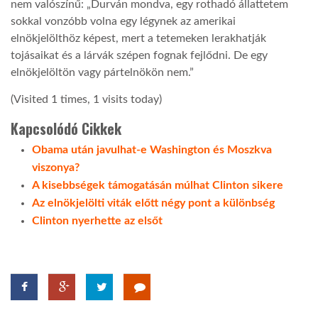
nem valószínű: „Durván mondva, egy rothadó állattetem
sokkal vonzóbb volna egy légynek az amerikai
LATIMO.HU
elnökjelölthöz képest, mert a tetemeken lerakhatják
tojásaikat és a lárvák szépen fognak fejlődni. De egy
elnökjelöltön vagy pártelnökön nem.”
GLOBOBOOK
(Visited 1 times, 1 visits today)
Kapcsolódó Cikkek
Obama után javulhat-e Washington és Moszkva
viszonya?
A kisebbségek támogatásán múlhat Clinton sikere
Az elnökjelölti viták előtt négy pont a különbség
Clinton nyerhette az elsőt