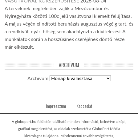
VASÚTVONAL KORSZERŰSÍTÉSE
2026-08-04
A terveknek megfelelően zajlik a Mezőzombor és
Nyíregyháza közötti 100c jelű vasútvonal kiemelt felújítása.
A május végén elindított beruházás augusztus végéig tart, és
a rendkívüli nyári hőség sem akadályozta a kivitelezést.A
munkálatok során a hosszúsínek cseréjének döntő része
már elkészült.
ARCHÍVUM
Archívum
Impresszum
Kapcsolat
A globoport.hu felületén található minden információ, beleértve a képi,
grafikai megjelenítést, az oldalak szerkezetét a GloboPort Média
kizárólagos tulajdona. Mindennemű továbbszolgáltatás,