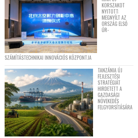
KORSZAKOT
NYITOTT:
MEGNYÍLT AZ
ORSZÁG ELSŐ
ŰR-
SZÁMÍTÁSTECHNIKAI INNOVÁCIÓS KÖZPONTJA
TANZÁNIA ÚJ
FEJLESZTÉSI
STRATÉGIÁT
HIRDETETT A
GAZDASÁGI
NÖVEKEDÉS
FELGYORSÍTÁSÁRA