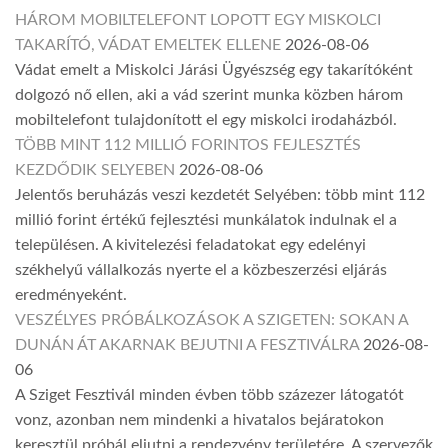
HÁROM MOBILTELEFONT LOPOTT EGY MISKOLCI
TAKARÍTÓ, VÁDAT EMELTEK ELLENE
2026-08-06
Vádat emelt a Miskolci Járási Ügyészség egy takarítóként
dolgozó nő ellen, aki a vád szerint munka közben három
mobiltelefont tulajdonított el egy miskolci irodaházból.
TÖBB MINT 112 MILLIÓ FORINTOS FEJLESZTÉS
KEZDŐDIK SELYEBEN
2026-08-06
Jelentős beruházás veszi kezdetét Selyében: több mint 112
millió forint értékű fejlesztési munkálatok indulnak el a
településen. A kivitelezési feladatokat egy edelényi
székhelyű vállalkozás nyerte el a közbeszerzési eljárás
eredményeként.
VESZÉLYES PRÓBÁLKOZÁSOK A SZIGETEN: SOKAN A
DUNÁN ÁT AKARNAK BEJUTNI A FESZTIVÁLRA
2026-08-
06
A Sziget Fesztivál minden évben több százezer látogatót
vonz, azonban nem mindenki a hivatalos bejáratokon
keresztül próbál eljutni a rendezvény területére. A szervezők