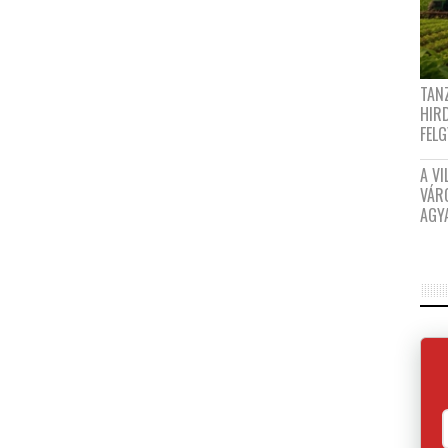
TANZ
HIR
FEL
A VI
VÁR
AGY