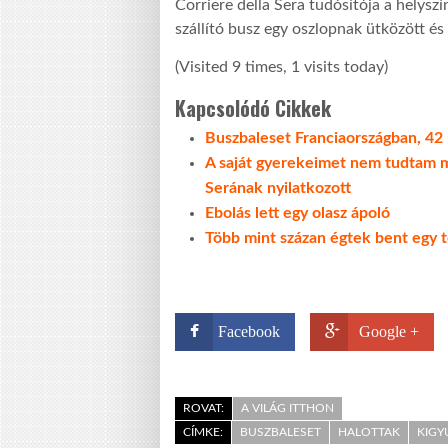
Corriere della Sera tudósítója a helysz
szállító busz egy oszlopnak ütközött és 
(Visited 9 times, 1 visits today)
Kapcsolódó Cikkek
Buszbaleset Franciaországban, 42 
A saját gyerekeimet nem tudtam m
Serának nyilatkozott
Ebolás lett egy olasz ápoló
Több mint százan égtek bent egy
Facebook
Google +
ROVAT:
A VILÁG ITTHON
CÍMKE:
BUSZBALESET
HALOTTAK
KIGY