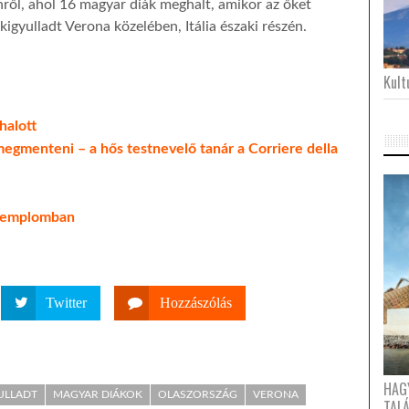
ínről, ahol 16 magyar diák meghalt, amikor az őket
kigyulladt Verona közelében, Itália északi részén.
Kultu
halott
egmenteni – a hős testnevelő tanár a Corriere della
 templomban
Twitter
Hozzászólás
HAG
ULLADT
MAGYAR DIÁKOK
OLASZORSZÁG
VERONA
TAL