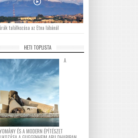
́rák találkozása az Etna lábánál
HETI TOPLISTA
A
YOMÁNY ÉS A MODERN ÉPÍTÉSZET
ÁLKOZÁSA A GUGGENHEIM ABU DHABIBAN