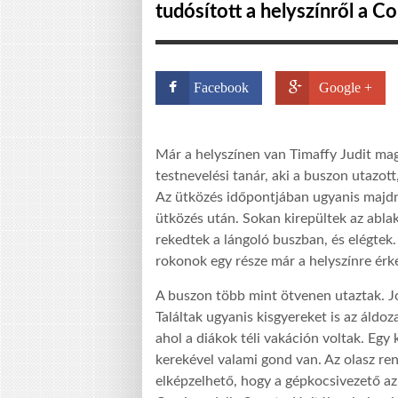
tudósított a helyszínről a Co
Facebook
Google +
Már a helyszínen van Timaffy Judit ma
testnevelési tanár, aki a buszon utazot
Az ütközés időpontjában ugyanis majdn
ütközés után. Sokan kirepültek az abla
rekedtek a lángoló buszban, és elégtek.
rokonok egy része már a helyszínre érke
A buszon több mint ötvenen utaztak. Jór
Találtak ugyanis kisgyereket is az áldoz
ahol a diákok téli vakáción voltak. Egy 
kerekével valami gond van. Az olasz re
elképzelhető, hogy a gépkocsivezető az é