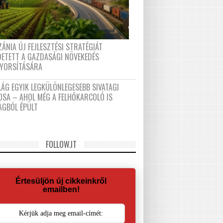
ÁNIA ÚJ FEJLESZTÉSI STRATÉGIÁT
DETETT A GAZDASÁGI NÖVEKEDÉS
GYORSÍTÁSÁRA
LÁG EGYIK LEGKÜLÖNLEGESEBB SIVATAGI
OSA – AHOL MÉG A FELHŐKARCOLÓ IS
AGBÓL ÉPÜLT
FOLLOW.IT
Értesüljön új cikkeinkről
emailben!