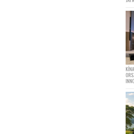
JAPÁ
KÍN
ORS
INN