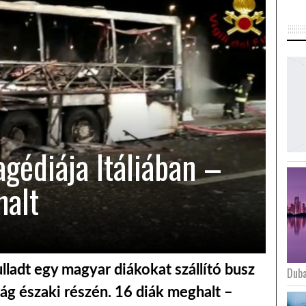
gédiája Itáliában –
halt
lladt egy magyar diákokat szállító busz
Duba
g északi részén. 16 diák meghalt –