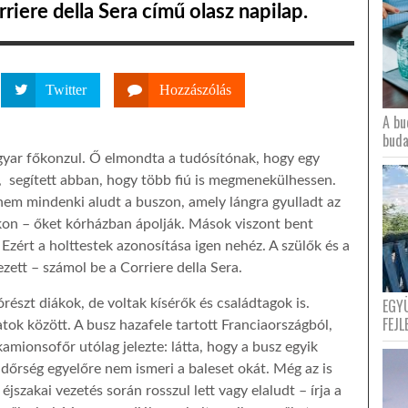
rriere della Sera című olasz napilap.
Twitter
Hozzászólás
A bu
buda
gyar főkonzul. Ő elmondta a tudósítónak, hogy egy
t, segített abban, hogy több fiú is megmenekülhessen.
em mindenki aludt a buszon, amely lángra gyulladt az
kon – őket kórházban ápolják. Mások viszont bent
 Ezért a holttestek azonosítása igen nehéz. A szülők és a
zett – számol be a Corriere della Sera.
EGY
észt diákok, de voltak kísérők és családtagok is.
FEJL
atok között. A busz hazafele tartott Franciaországból,
kamionsofőr utólag jelezte: látta, hogy a busz egyik
ndőrség egyelőre nem ismeri a baleset okát. Még az is
jszakai vezetés során rosszul lett vagy elaludt – írja a