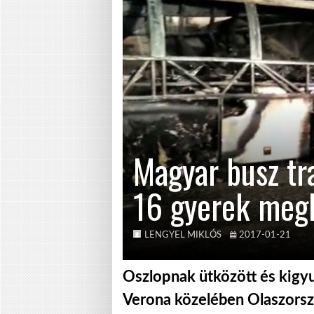
Magyar busz tra
16 gyerek meg
LENGYEL MIKLÓS
2017-01-21
Oszlopnak ütközött és kigyu
Verona közelében Olaszorszá