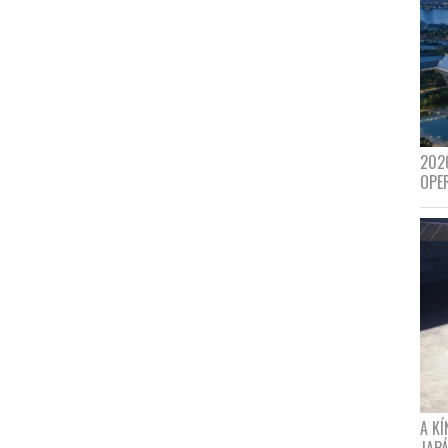
202
OPE
A K