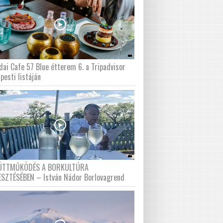
dai Cafe 57 Blue étterem 6. a Tripadvisor
pesti listáján
ÜTTMŰKÖDÉS A BORKULTÚRA
ESZTÉSÉBEN – István Nádor Borlovagrend