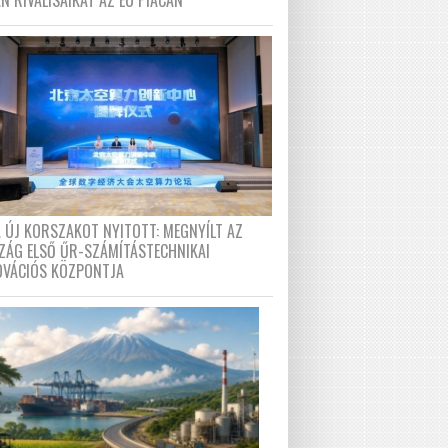
N RIVÁLISAIKAT AZ EU PIACÁN
A ÚJ KORSZAKOT NYITOTT: MEGNYÍLT AZ
ZÁG ELSŐ ŰR-SZÁMÍTÁSTECHNIKAI
OVÁCIÓS KÖZPONTJA