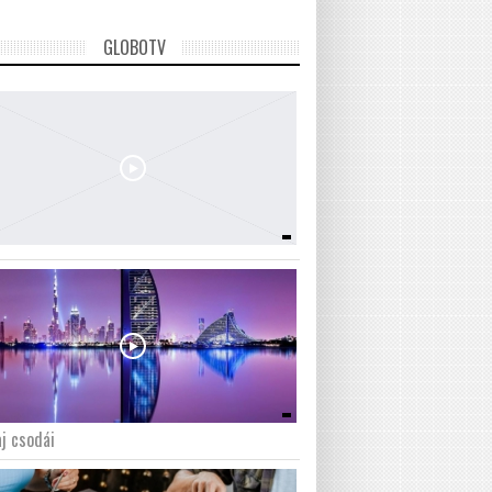
GLOBOTV
j csodái