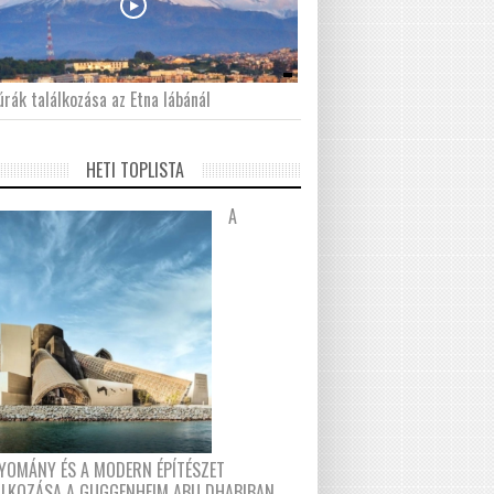
́rák találkozása az Etna lábánál
HETI TOPLISTA
A
YOMÁNY ÉS A MODERN ÉPÍTÉSZET
ÁLKOZÁSA A GUGGENHEIM ABU DHABIBAN