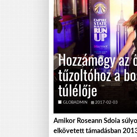
Hozzámegy az 
tűzoltóhoz a bo
túlélője
GLOBADMIN
2017-02-03
Amikor Roseann Sdoia súlyo
elkövetett támadásban 2013 á