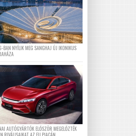
6-BAN NYÍLIK MEG SANGHAJ ÚJ IKONIKUS
RAHÁZA
ÍNAI AUTÓGYÁRTÓK ELŐSZÖR MEGELŐZTÉK
N RIVÁLISAIKAT AZ EU PIACÁN