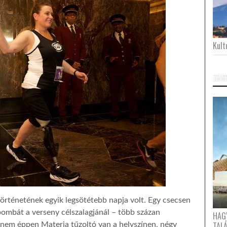
Kultu
örténetének egyik legsötétebb napja volt. Egy csecsen
ombát a verseny célszalagjánál – több százan
HAG
TAL
 nem éppen Materia tűzoltó van a helyszínen, négy