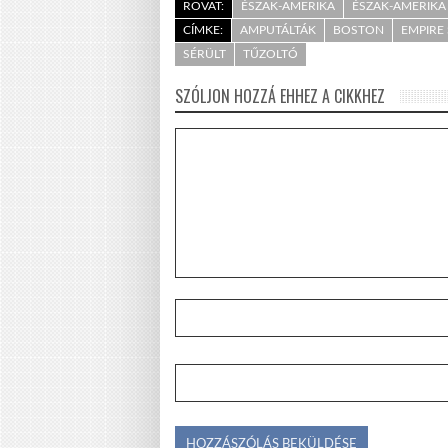
ROVAT:
ÉSZAK-AMERIKA
ÉSZAK-AMERIKA 
CÍMKE:
AMPUTÁLTÁK
BOSTON
EMPIRE 
SÉRÜLT
TŰZOLTÓ
SZÓLJON HOZZÁ EHHEZ A CIKKHEZ