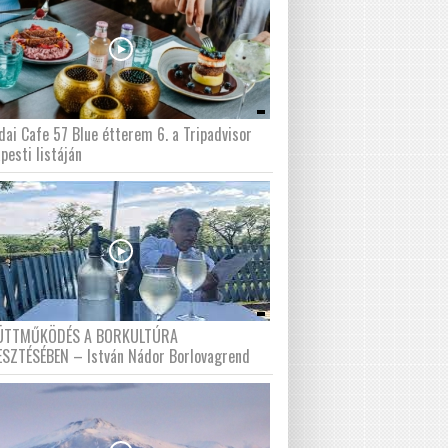
dai Cafe 57 Blue étterem 6. a Tripadvisor
pesti listáján
ÜTTMŰKÖDÉS A BORKULTÚRA
ESZTÉSÉBEN – István Nádor Borlovagrend