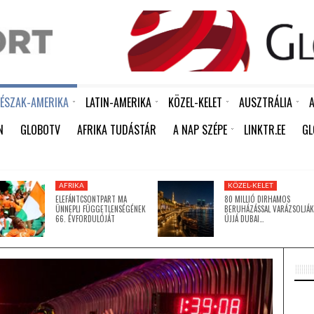
ÉSZAK-AMERIKA
LATIN-AMERIKA
KÖZEL-KELET
AUSZTRÁLIA
A
R ÉPÍTÉSÉT HAGYTÁK JÓVÁ
KÍNA ÚJABB HUMANITÁRIUS SEGÉLYT KÜLDÖTT KUBÁNAK: 15 EZER TONNA RIZS ÉRKEZETT HAVANNÁBA
AKÁR 20 MILLIÁRD DOLLÁROS VESZTESÉGET IS OKOZHAT AFRIKÁNAK A KÖZELGŐ EL NIÑO
FERENC PÁPA MEGHALT – ÍRJA A REUTERS A VATIKÁNRA HIVATKOZVA
SOME PEOPLE SHOULD NEVER HAVE BEEN BORN
KÍNA LAKOSSÁGA GYORS ÜTEMBEN ÖREGSZIK: MÁR MINDEN NEGYEDIK EMBER KÖZELÍT A NYUGDÍJKORHOZ
FÉL ÉVSZÁZAD UTÁN LECSERÉLIK A VONALKÓDOKAT -MEGÉRKEZNEK AZ ÚJ GENERÁCIÓS QR-KÓDOK A FEKETE-FEHÉR „CSÍKOS” VONALKÓDOK HELYETT
DUNDUN – A JORUBA NÉP „BESZÉLŐ DOBJA”, AMELY KÉPES MEGSZÓLALTATNI A NYELVET
80 MILLIÓ DIRHAMOS BERUHÁZÁSSAL VARÁZSOLJÁK ÚJJÁ DUBAI TÖRTÉNELMI VÍZPARTJÁT
BILLEN A FÖLD, JÖN A JÉGKORSZAK – VAGY MÉGSEM
BILLEN A FÖLD, JÖN A JÉGKORSZAK – VAGY MÉGSEM
ÉSZAK-KOREA A KOREAI HÁBORÚ LEZÁRÁSÁNAK ÉVFORDULÓJÁRA EMLÉKEZETT
BILLEN A FÖLD, JÖN A JÉGKO
RICHTER AFRIKÁBAN IS A RÁSZORULÓ NŐK TÁMOGA
N
GLOBOTV
AFRIKA TUDÁSTÁR
A NAP SZÉPE
LINKTR.EE
GL
ÍGY TANÍTJA MEG A GYERMEKEIT A TUDATOS SZÁJÁPOLÁSRA KULCSÁR EDINA
AFRIKA
KÖZEL-KELET
ELEFÁNTCSONTPART MA
80 MILLIÓ DIRHAMOS
ÜNNEPLI FÜGGETLENSÉGÉNEK
BERUHÁZÁSSAL VARÁZSOLJÁK
66. ÉVFORDULÓJÁT
ÚJJÁ DUBAI…