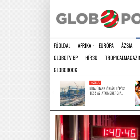
FŐOLDAL
AFRIKA
EURÓPA
ÁZSIA
ELEFÁNTCSONTPART MA ÜNNEPLI FÜGGETLENSÉGÉNEK 66. ÉVFORDULÓJÁT
HÁTBORZONGATÓ KAPCSOLAT A HAMBURGI KÉSELŐ ÉS A KOMBINÓS GYILKOS KÖZÖTT
KÍNA ÚJABB ÓRIÁSI LÉPÉST TESZ AZ ATOMENERGIA FEJLESZTÉSÉBEN: NYOLC ÚJ REAKTO
GLOBOTV BP
HÍR3D
TROPICALMAGAZI
GLOBOBOOK
KÖZEL-KELET
ÁZSIA
5 MILLIÓ DOLLÁRRAL
KÍNA ÚJABB ÓRIÁSI LÉPÉST
TÁMOGATJA AZ EGYESÜLT
TESZ AZ ATOMENERGIA…
ARAB…