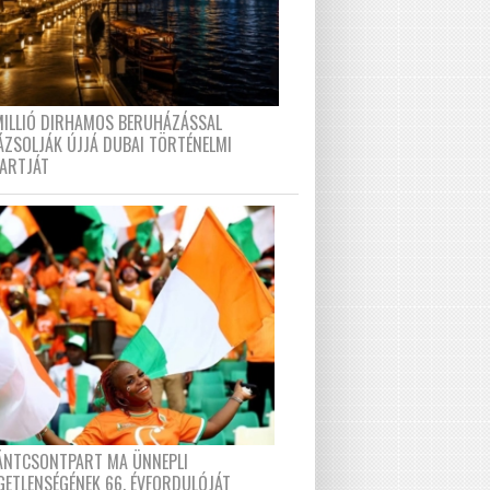
MILLIÓ DIRHAMOS BERUHÁZÁSSAL
ÁZSOLJÁK ÚJJÁ DUBAI TÖRTÉNELMI
PARTJÁT
FÁNTCSONTPART MA ÜNNEPLI
GETLENSÉGÉNEK 66. ÉVFORDULÓJÁT