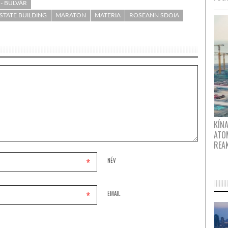
- BULVÁR
STATE BUILDING
MARATON
MATERIA
ROSEANN SDOIA
KÍNA
ATO
REA
*
NÉV
*
EMAIL