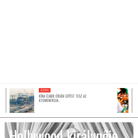
KÖZEL-KELET
AUSZTRÁLIA
A VILÁG ITTHON
MÉDIA
ÁZSIA
KÍNA ÚJABB ÓRIÁSI LÉPÉST TESZ AZ
ATOMENERGIA…
GLOBOTV BP
Hollywood királynője
HÍR3D