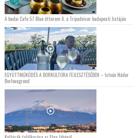
A budai Cafe 57 Blue étterem 6. a Tripadvisor budapesti listáján
EGYÜTTMŰKÖDÉS A BORKULTÚRA FEJLESZTÉSÉBEN – István Nádor
Borlovagrend
Kultúrák találkozása az Etna lábánál