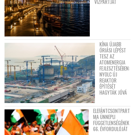
VÍZPARTJÁT
KÍNA ÚJABB
ÓRIÁSI LÉPÉST
TESZ AZ
ATOMENERGIA
FEJLESZTÉSÉBEN:
NYOLC ÚJ
REAKTOR
ÉPÍTÉSÉT
HAGYTÁK JÓVÁ
ELEFÁNTCSONTPART
MA ÜNNEPLI
FÜGGETLENSÉGÉNEK
66. ÉVFORDULÓJÁT