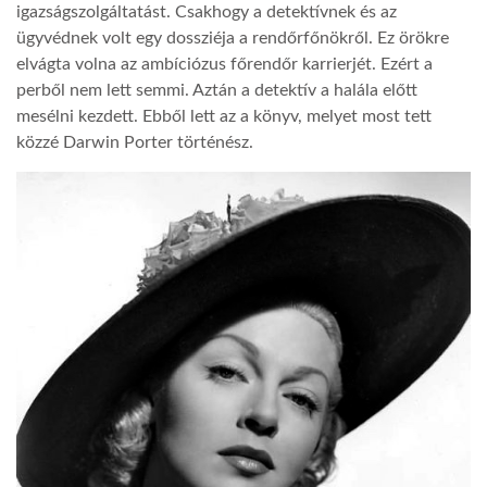
igazságszolgáltatást. Csakhogy a detektívnek és az
ügyvédnek volt egy dossziéja a rendőrfőnökről. Ez örökre
elvágta volna az ambíciózus főrendőr karrierjét. Ezért a
perből nem lett semmi. Aztán a detektív a halála előtt
mesélni kezdett. Ebből lett az a könyv, melyet most tett
közzé Darwin Porter történész.