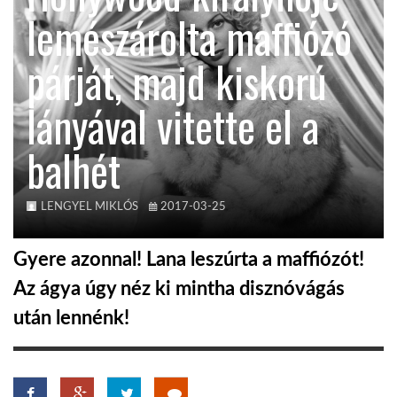
lemészárolta maffiózó
TROPICALMAGAZIN
párját, majd kiskorú
GLOBOTV
lányával vitette el a
balhét
AFRIKA TUDÁSTÁR
A NAP SZÉPE
LENGYEL MIKLÓS
2017-03-25
Gyere azonnal! Lana leszúrta a maffiózót!
LINKTR.EE
Az ágya úgy néz ki mintha disznóvágás
után lennénk!
GLOBOZSARU
DOBRAVERO.HU