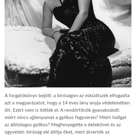
A forgatókönyv bejött: a bíróságon az esküdtszék elfogadta
azt a magyarázatot, hogy a 14 éves lány anyja védelemében
ölt. Ezért nem is ítélték el. A rendőrfőnök gyanakodott:
miért nincs ujjlenyomat a gyilkos fegyveren? Miért hallgat
az állítólagos gyilkos? Megfenyegette a detektívet és az
ügyvédet: bíróság elé állítja őket, mert átverték az