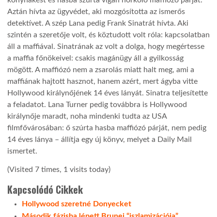
konyhakést és hasba szúrta vígan horkoló maffiózó párját.
Aztán hívta az ügyvédet, aki mozgósította az ismerős
detektívet. A szép Lana pedig Frank Sinatrát hívta. Aki
szintén a szeretője volt, és köztudott volt róla: kapcsolatban
áll a maffiával. Sinatrának az volt a dolga, hogy megértesse
a maffia főnökeivel: csakis magánügy áll a gyilkosság
mögött. A maffiózó nem a zsarolás miatt halt meg, ami a
maffiának hajtott hasznot, hanem azért, mert ágyba vitte
Hollywood királynőjének 14 éves lányát. Sinatra teljesítette
a feladatot. Lana Turner pedig továbbra is Hollywood
királynője maradt, noha mindenki tudta az USA
filmfővárosában: ő szúrta hasba maffiózó párját, nem pedig
14 éves lánya – állítja egy új könyv, melyet a Daily Mail
ismertet.
(Visited 7 times, 1 visits today)
Kapcsolódó Cikkek
Hollywood szeretné Donyecket
Második fázisba lépett Brunei “iszlamizációja”