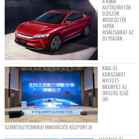
A KÍNAI
AUTÓGYÁRTÓK
ELŐSZÖR
MEGELŐZTÉK
JAPÁN
RIVÁLISAIKAT AZ
EU PIACÁN
KÍNA ÚJ
KORSZAKOT
NYITOTT:
MEGNYÍLT AZ
ORSZÁG ELSŐ
ŰR-
SZÁMÍTÁSTECHNIKAI INNOVÁCIÓS KÖZPONTJA