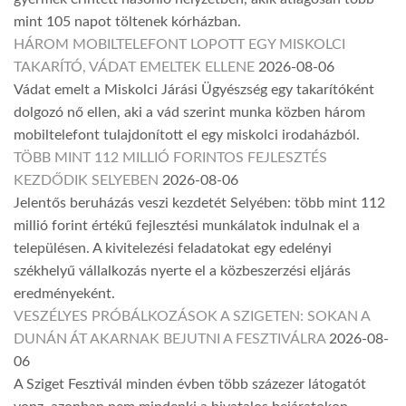
mint 105 napot töltenek kórházban.
HÁROM MOBILTELEFONT LOPOTT EGY MISKOLCI
TAKARÍTÓ, VÁDAT EMELTEK ELLENE
2026-08-06
Vádat emelt a Miskolci Járási Ügyészség egy takarítóként
dolgozó nő ellen, aki a vád szerint munka közben három
mobiltelefont tulajdonított el egy miskolci irodaházból.
TÖBB MINT 112 MILLIÓ FORINTOS FEJLESZTÉS
KEZDŐDIK SELYEBEN
2026-08-06
Jelentős beruházás veszi kezdetét Selyében: több mint 112
millió forint értékű fejlesztési munkálatok indulnak el a
településen. A kivitelezési feladatokat egy edelényi
székhelyű vállalkozás nyerte el a közbeszerzési eljárás
eredményeként.
VESZÉLYES PRÓBÁLKOZÁSOK A SZIGETEN: SOKAN A
DUNÁN ÁT AKARNAK BEJUTNI A FESZTIVÁLRA
2026-08-
06
A Sziget Fesztivál minden évben több százezer látogatót