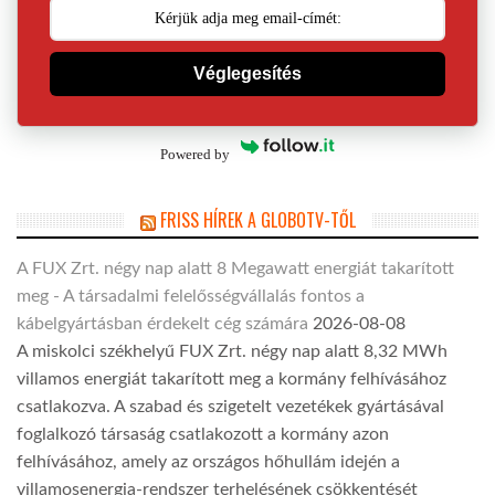
Véglegesítés
Powered by
FRISS HÍREK A GLOBOTV-TŐL
A FUX Zrt. négy nap alatt 8 Megawatt energiát takarított
meg - A társadalmi felelősségvállalás fontos a
kábelgyártásban érdekelt cég számára
2026-08-08
A miskolci székhelyű FUX Zrt. négy nap alatt 8,32 MWh
villamos energiát takarított meg a kormány felhívásához
csatlakozva. A szabad és szigetelt vezetékek gyártásával
foglalkozó társaság csatlakozott a kormány azon
felhívásához, amely az országos hőhullám idején a
villamosenergia-rendszer terhelésének csökkentését