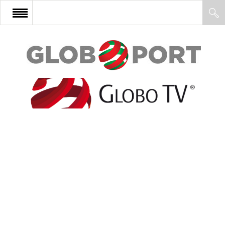
FŐOLDAL
AFRIKA
EURÓPA
ÁZSIA
ÉSZAK-AMERIKA
LATIN-AMERIKA