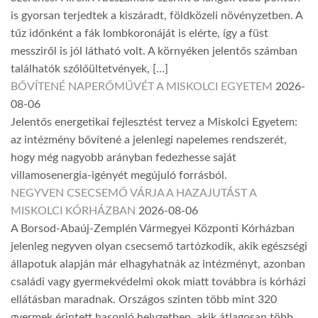
is gyorsan terjedtek a kiszáradt, földközeli növényzetben. A
tűz időnként a fák lombkoronáját is elérte, így a füst
messziről is jól látható volt. A környéken jelentős számban
találhatók szőlőültetvények, […]
BŐVÍTENÉ NAPERŐMŰVÉT A MISKOLCI EGYETEM
2026-
08-06
Jelentős energetikai fejlesztést tervez a Miskolci Egyetem:
az intézmény bővítené a jelenlegi napelemes rendszerét,
hogy még nagyobb arányban fedezhesse saját
villamosenergia-igényét megújuló forrásból.
NEGYVEN CSECSEMŐ VÁRJA A HAZAJUTÁST A
MISKOLCI KÓRHÁZBAN
2026-08-06
A Borsod-Abaúj-Zemplén Vármegyei Központi Kórházban
jelenleg negyven olyan csecsemő tartózkodik, akik egészségi
állapotuk alapján már elhagyhatnák az intézményt, azonban
családi vagy gyermekvédelmi okok miatt továbbra is kórházi
ellátásban maradnak. Országos szinten több mint 320
gyermek érintett hasonló helyzetben, akik átlagosan több