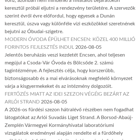
vonz, azonban nem mindenki a hivatalos bejáratokon
keresztül próbál eljutni a rendezvény területére. A szervezők
szerint évről évre előfordul, hogy egyesek a Dunán
keresztül, úszva vagy különféle vízi eszközökkel szeretnének
bejutni az Óbudai-szigetre.
MODERN ÓVODA ÉPÜLHET ENCSEN: KÖZEL 400 MILLIÓ
FORINTOS FEJLESZTÉS INDUL
2026-08-05
Jelentős beruházás veszi kezdetét Encsen, ahol teljesen
megújul a Csoda-Vár Óvoda és Bölcsőde 2. számú
tagintézménye. A fejlesztés célja, hogy korszerűbb,
biztonságosabb és a mai elvárásoknak megfelelő környezet
várja a kisgyermekeket és az intézmény dolgozóit.
FERTŐZÉS MIATT AZ IDEI SZEZON VÉGÉIG BEZÁRT AZ
ARLÓI STRAND
2026-08-05
A 2026-os fürdési szezon hátralévő részében nem fogadhat
látogatókat az Arlói Suvadás Liget Strand. A Borsod-Abaúj-
Zemplén Vármegyei Kormányhivatal laboratóriumi
vizsgálatok eredményei alapján rendelte el a fürdőhely