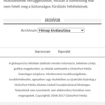
működésének felfüggesztését, miután a vízminőség már
nem felelt meg a biztonságos fürdőzés feltételeinek.
ARCHÍVUM
Archívum
Impresszum
Kapcsolat
A globoport.hu felületén található minden információ, beleértve a képi,
grafikai megjelenítést, az oldalak szerkezetét a GloboPort Média
kizárólagos tulajdona. Mindennemű továbbszolgáltatás,
továbbértékesítés, egészében vagy részleteiben az újraközlés kizárólag a
GloboPort Média előzetes írásbeli hozzájárulásával lehetséges.
Terjesztésük sem nyomtatott, sem elektronikus formában nem
megengedett. Copyright© 2008-2017 GloboPort Média