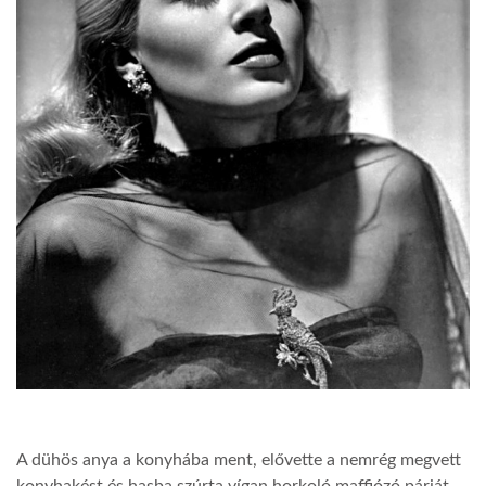
A dühös anya a konyhába ment, elővette a nemrég megvett