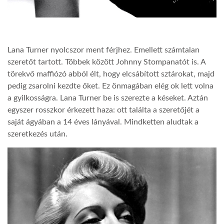
Lana Turner nyolcszor ment férjhez. Emellett számtalan
szeretőt tartott. Többek között Johnny Stompanatót is. A
törekvő maffiózó abból élt, hogy elcsábított sztárokat, majd
pedig zsarolni kezdte őket. Ez önmagában elég ok lett volna
a gyilkosságra. Lana Turner be is szerezte a késeket. Aztán
egyszer rosszkor érkezett haza: ott találta a szeretőjét a
saját ágyában a 14 éves lányával. Mindketten aludtak a
szeretkezés után.