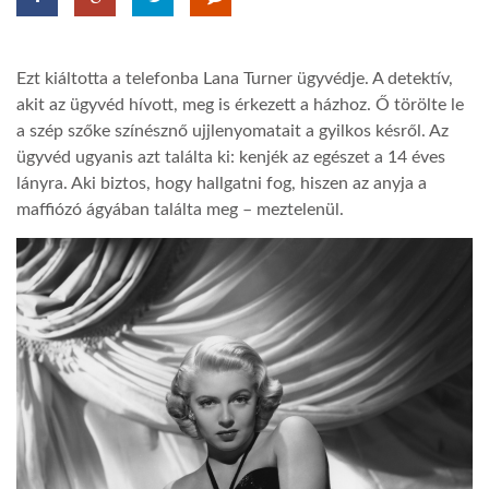
LATIMO.HU
Ezt kiáltotta a telefonba Lana Turner ügyvédje. A detektív,
akit az ügyvéd hívott, meg is érkezett a házhoz. Ő törölte le
GLOBOBOOK
a szép szőke színésznő ujjlenyomatait a gyilkos késről. Az
ügyvéd ugyanis azt találta ki: kenjék az egészet a 14 éves
lányra. Aki biztos, hogy hallgatni fog, hiszen az anyja a
maffiózó ágyában találta meg – meztelenül.