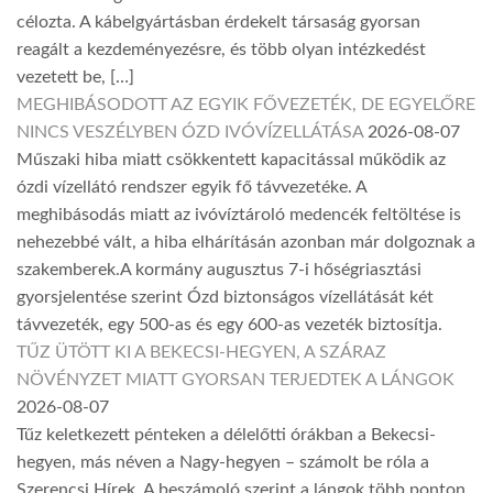
célozta. A kábelgyártásban érdekelt társaság gyorsan
reagált a kezdeményezésre, és több olyan intézkedést
vezetett be, […]
MEGHIBÁSODOTT AZ EGYIK FŐVEZETÉK, DE EGYELŐRE
NINCS VESZÉLYBEN ÓZD IVÓVÍZELLÁTÁSA
2026-08-07
Műszaki hiba miatt csökkentett kapacitással működik az
ózdi vízellátó rendszer egyik fő távvezetéke. A
meghibásodás miatt az ivóvíztároló medencék feltöltése is
nehezebbé vált, a hiba elhárításán azonban már dolgoznak a
szakemberek.A kormány augusztus 7-i hőségriasztási
gyorsjelentése szerint Ózd biztonságos vízellátását két
távvezeték, egy 500-as és egy 600-as vezeték biztosítja.
TŰZ ÜTÖTT KI A BEKECSI-HEGYEN, A SZÁRAZ
NÖVÉNYZET MIATT GYORSAN TERJEDTEK A LÁNGOK
2026-08-07
Tűz keletkezett pénteken a délelőtti órákban a Bekecsi-
hegyen, más néven a Nagy-hegyen – számolt be róla a
Szerencsi Hírek. A beszámoló szerint a lángok több ponton