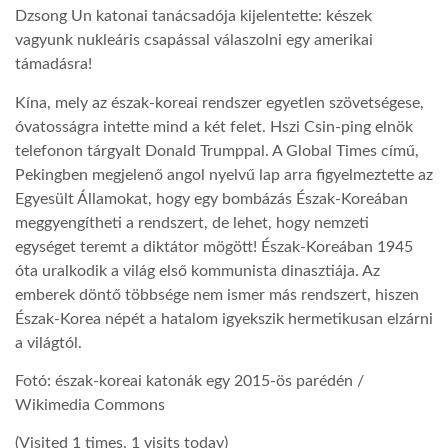
Dzsong Un katonai tanácsadója kijelentette: készek
vagyunk nukleáris csapással válaszolni egy amerikai
támadásra!
Kína, mely az észak-koreai rendszer egyetlen szövetségese,
óvatosságra intette mind a két felet. Hszi Csin-ping elnök
telefonon tárgyalt Donald Trumppal. A Global Times című,
Pekingben megjelenő angol nyelvű lap arra figyelmeztette az
Egyesült Államokat, hogy egy bombázás Észak-Koreában
meggyengítheti a rendszert, de lehet, hogy nemzeti
egységet teremt a diktátor mögött! Észak-Koreában 1945
óta uralkodik a világ első kommunista dinasztiája. Az
emberek döntő többsége nem ismer más rendszert, hiszen
Észak-Korea népét a hatalom igyekszik hermetikusan elzárni
a világtól.
Fotó: észak-koreai katonák egy 2015-ös parédén /
Wikimedia Commons
(Visited 1 times, 1 visits today)