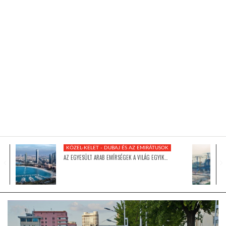
KÖZEL-KELET
AUSZTRÁLIA
A VILÁG ITTHON
MÉDIA
KÖZEL-KELET - DUBAJ ÉS AZ EMIRÁTUSOK
AZ EGYESÜLT ARAB EMÍRSÉGEK A VILÁG EGYIK…
GLOBOTV BP
HÍR3D