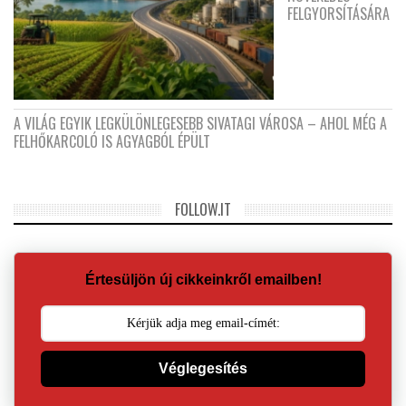
FELGYORSÍTÁSÁRA
A VILÁG EGYIK LEGKÜLÖNLEGESEBB SIVATAGI VÁROSA – AHOL MÉG A
FELHŐKARCOLÓ IS AGYAGBÓL ÉPÜLT
FOLLOW.IT
Értesüljön új cikkeinkről emailben!
Véglegesítés