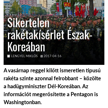
TROPICALMAGAZIN
Sikertelen
GLOBOTV
rakétakísérlet Észak-
Koreában
AFRIKA TUDÁSTÁR
A NAP SZÉPE
LENGYEL MIKLÓS
2017-04-16
A vasárnap reggel kilőtt ismeretlen tipusú
LINKTR.EE
rakéta szinte azonnal felrobbant – közölte
a hadügyminiszter Dél-Koreában. Az
GLOBOZSARU
információt megerősítette a Pentagon is
Washingtonban.
DOBRAVERO.HU