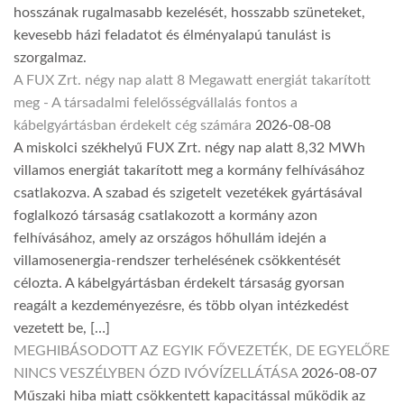
hosszának rugalmasabb kezelését, hosszabb szüneteket,
kevesebb házi feladatot és élményalapú tanulást is
szorgalmaz.
A FUX Zrt. négy nap alatt 8 Megawatt energiát takarított
meg - A társadalmi felelősségvállalás fontos a
kábelgyártásban érdekelt cég számára
2026-08-08
A miskolci székhelyű FUX Zrt. négy nap alatt 8,32 MWh
villamos energiát takarított meg a kormány felhívásához
csatlakozva. A szabad és szigetelt vezetékek gyártásával
foglalkozó társaság csatlakozott a kormány azon
felhívásához, amely az országos hőhullám idején a
villamosenergia-rendszer terhelésének csökkentését
célozta. A kábelgyártásban érdekelt társaság gyorsan
reagált a kezdeményezésre, és több olyan intézkedést
vezetett be, […]
MEGHIBÁSODOTT AZ EGYIK FŐVEZETÉK, DE EGYELŐRE
NINCS VESZÉLYBEN ÓZD IVÓVÍZELLÁTÁSA
2026-08-07
Műszaki hiba miatt csökkentett kapacitással működik az