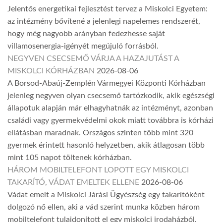
Jelentős energetikai fejlesztést tervez a Miskolci Egyetem:
az intézmény bővítené a jelenlegi napelemes rendszerét,
hogy még nagyobb arányban fedezhesse saját
villamosenergia-igényét megújuló forrásból.
NEGYVEN CSECSEMŐ VÁRJA A HAZAJUTÁST A
MISKOLCI KÓRHÁZBAN
2026-08-06
A Borsod-Abaúj-Zemplén Vármegyei Központi Kórházban
jelenleg negyven olyan csecsemő tartózkodik, akik egészségi
állapotuk alapján már elhagyhatnák az intézményt, azonban
családi vagy gyermekvédelmi okok miatt továbbra is kórházi
ellátásban maradnak. Országos szinten több mint 320
gyermek érintett hasonló helyzetben, akik átlagosan több
mint 105 napot töltenek kórházban.
HÁROM MOBILTELEFONT LOPOTT EGY MISKOLCI
TAKARÍTÓ, VÁDAT EMELTEK ELLENE
2026-08-06
Vádat emelt a Miskolci Járási Ügyészség egy takarítóként
dolgozó nő ellen, aki a vád szerint munka közben három
mobiltelefont tulajdonított el egy miskolci irodaházból.