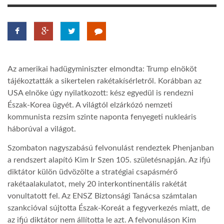
LATIMO.HU
GLOBOBOOK
Az amerikai hadügyminiszter elmondta: Trump elnököt
tájékoztatták a sikertelen rakétakísérletről. Korábban az
USA elnöke úgy nyilatkozott: kész egyedül is rendezni
Észak-Korea ügyét. A világtól elzárkózó nemzeti
kommunista rezsim szinte naponta fenyegeti nukleáris
háborúval a világot.
Szombaton nagyszabású felvonulást rendeztek Phenjanban
a rendszert alapító Kim Ir Szen 105. születésnapján. Az ifjú
diktátor külön üdvözölte a stratégiai csapásmérő
rakétaalakulatot, mely 20 interkontinentális rakétát
vonultatott fel. Az ENSZ Biztonsági Tanácsa számtalan
szankcióval sújtotta Észak-Koreát a fegyverkezés miatt, de
az ifjú diktátor nem állította le azt. A felvonuláson Kim