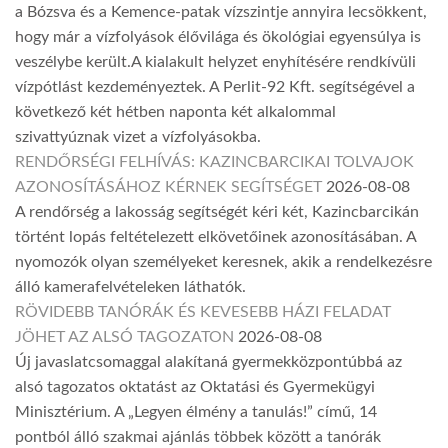
a Bózsva és a Kemence-patak vízszintje annyira lecsökkent,
hogy már a vízfolyások élővilága és ökológiai egyensúlya is
veszélybe került.A kialakult helyzet enyhítésére rendkívüli
vízpótlást kezdeményeztek. A Perlit-92 Kft. segítségével a
következő két hétben naponta két alkalommal
szivattyúznak vizet a vízfolyásokba.
RENDŐRSÉGI FELHÍVÁS: KAZINCBARCIKAI TOLVAJOK
AZONOSÍTÁSÁHOZ KÉRNEK SEGÍTSÉGET
2026-08-08
A rendőrség a lakosság segítségét kéri két, Kazincbarcikán
történt lopás feltételezett elkövetőinek azonosításában. A
nyomozók olyan személyeket keresnek, akik a rendelkezésre
álló kamerafelvételeken láthatók.
RÖVIDEBB TANÓRÁK ÉS KEVESEBB HÁZI FELADAT
JÖHET AZ ALSÓ TAGOZATON
2026-08-08
Új javaslatcsomaggal alakítaná gyermekközpontúbbá az
alsó tagozatos oktatást az Oktatási és Gyermekügyi
Minisztérium. A „Legyen élmény a tanulás!” című, 14
pontból álló szakmai ajánlás többek között a tanórák