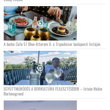
A budai Cafe 57 Blue étterem 6. a Tripadvisor budapesti listáján
EGYÜTTMŰKÖDÉS A BORKULTÚRA FEJLESZTÉSÉBEN – István Nádor
Borlovagrend