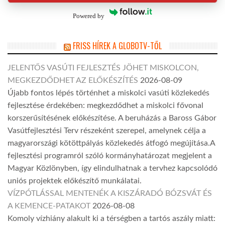
Powered by
FRISS HÍREK A GLOBOTV-TŐL
JELENTŐS VASÚTI FEJLESZTÉS JÖHET MISKOLCON,
MEGKEZDŐDHET AZ ELŐKÉSZÍTÉS
2026-08-09
Újabb fontos lépés történhet a miskolci vasúti közlekedés
fejlesztése érdekében: megkezdődhet a miskolci fővonal
korszerűsítésének előkészítése. A beruházás a Baross Gábor
Vasútfejlesztési Terv részeként szerepel, amelynek célja a
magyarországi kötöttpályás közlekedés átfogó megújítása.A
fejlesztési programról szóló kormányhatározat megjelent a
Magyar Közlönyben, így elindulhatnak a tervhez kapcsolódó
uniós projektek előkészítő munkálatai.
VÍZPÓTLÁSSAL MENTENÉK A KISZÁRADÓ BÓZSVÁT ÉS
A KEMENCE-PATAKOT
2026-08-08
Komoly vízhiány alakult ki a térségben a tartós aszály miatt: