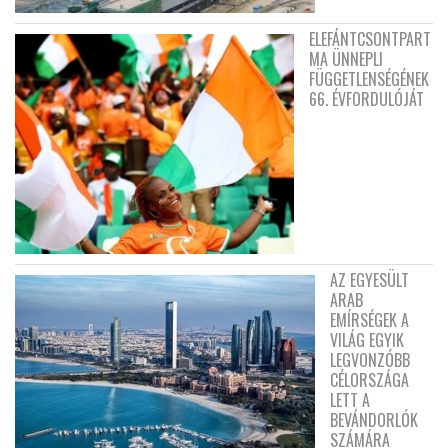
ELEFÁNTCSONTPART
MA ÜNNEPLI
FÜGGETLENSÉGÉNEK
66. ÉVFORDULÓJÁT
AZ EGYESÜLT
ARAB
EMÍRSÉGEK A
VILÁG EGYIK
LEGVONZÓBB
CÉLORSZÁGA
LETT A
BEVÁNDORLÓK
SZÁMÁRA