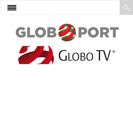
FŐOLDAL
AFRIKA
EURÓPA
ÁZSIA
ÉSZAK-AMERIKA
LATIN-AMERIKA