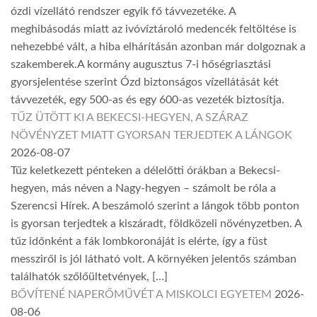
ózdi vízellátó rendszer egyik fő távvezetéke. A
meghibásodás miatt az ivóvíztároló medencék feltöltése is
nehezebbé vált, a hiba elhárításán azonban már dolgoznak a
szakemberek.A kormány augusztus 7-i hőségriasztási
gyorsjelentése szerint Ózd biztonságos vízellátását két
távvezeték, egy 500-as és egy 600-as vezeték biztosítja.
TŰZ ÜTÖTT KI A BEKECSI-HEGYEN, A SZÁRAZ
NÖVÉNYZET MIATT GYORSAN TERJEDTEK A LÁNGOK
2026-08-07
Tűz keletkezett pénteken a délelőtti órákban a Bekecsi-
hegyen, más néven a Nagy-hegyen – számolt be róla a
Szerencsi Hírek. A beszámoló szerint a lángok több ponton
is gyorsan terjedtek a kiszáradt, földközeli növényzetben. A
tűz időnként a fák lombkoronáját is elérte, így a füst
messziről is jól látható volt. A környéken jelentős számban
találhatók szőlőültetvények, […]
BŐVÍTENÉ NAPERŐMŰVÉT A MISKOLCI EGYETEM
2026-
08-06