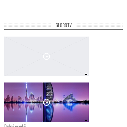
GLOBOTV
Dubaj csodái