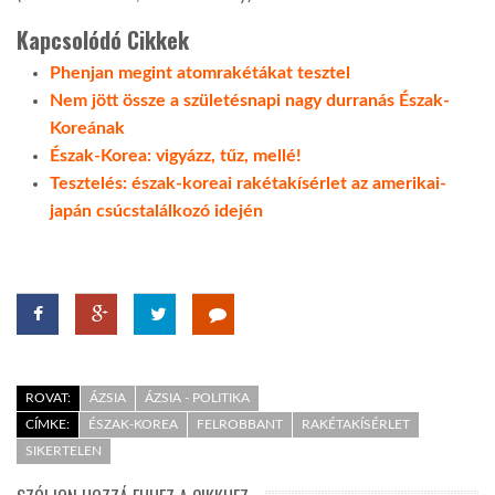
Kapcsolódó Cikkek
Phenjan megint atomrakétákat tesztel
Nem jött össze a születésnapi nagy durranás Észak-
Koreának
Észak-Korea: vigyázz, tűz, mellé!
Tesztelés: észak-koreai rakétakísérlet az amerikai-
japán csúcstalálkozó idején
ROVAT:
ÁZSIA
ÁZSIA - POLITIKA
CÍMKE:
ÉSZAK-KOREA
FELROBBANT
RAKÉTAKÍSÉRLET
SIKERTELEN