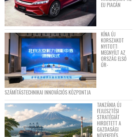
EU PIACÁN
KÍNA ÚJ
KORSZAKOT
NYITOTT:
MEGNYÍLT AZ
ORSZÁG ELSŐ
ŰR-
SZÁMÍTÁSTECHNIKAI INNOVÁCIÓS KÖZPONTJA
TANZÁNIA ÚJ
FEJLESZTÉSI
STRATÉGIÁT
HIRDETETT A
GAZDASÁGI
NÖVEKEDÉS