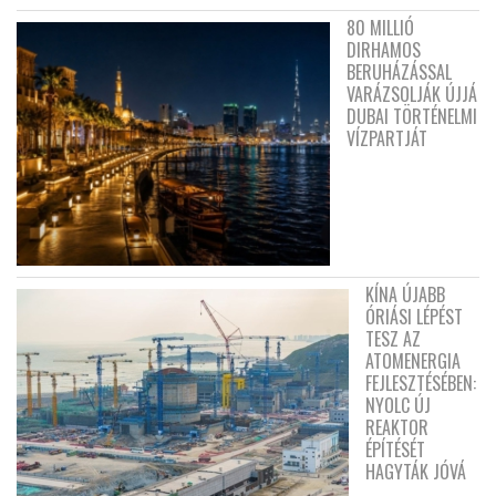
80 MILLIÓ
DIRHAMOS
BERUHÁZÁSSAL
VARÁZSOLJÁK ÚJJÁ
DUBAI TÖRTÉNELMI
VÍZPARTJÁT
KÍNA ÚJABB
ÓRIÁSI LÉPÉST
TESZ AZ
ATOMENERGIA
FEJLESZTÉSÉBEN:
NYOLC ÚJ
REAKTOR
ÉPÍTÉSÉT
HAGYTÁK JÓVÁ